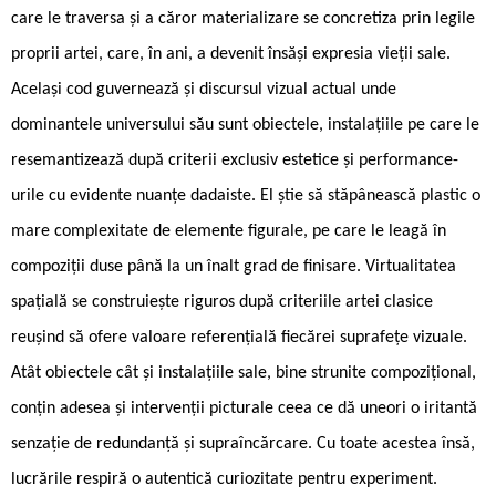
care le traversa și a căror materializare se concretiza prin legile
proprii artei, care, în ani, a devenit însăși expresia vieții sale.
Același cod guvernează și discursul vizual actual unde
dominantele universului său sunt obiectele, instalațiile pe care le
resemantizează după criterii exclusiv estetice și performance-
urile cu evidente nuanțe dadaiste. El știe să stăpânească plastic o
mare complexitate de elemente figurale, pe care le leagă în
compoziții duse până la un înalt grad de finisare. Virtualitatea
spațială se construiește riguros după criteriile artei clasice
reușind să ofere valoare referențială fiecărei suprafețe vizuale.
Atât obiectele cât și instalațiile sale, bine strunite compozițional,
conțin adesea și intervenții picturale ceea ce dă uneori o iritantă
senzație de redundanță și supraîncărcare. Cu toate acestea însă,
lucrările respiră o autentică curiozitate pentru experiment.