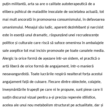
puțin militantă, arta sa are o calitate autoterapeutică de a
elibera psihicul de maladiile inoculate de societatea actuală, tot
mai mult ancorată în promovarea consumismului, în defavoarea
umanismului. Mesajul său ludic, aparent dezinhibant și narcisist
este în esență unul dramatic, răspunzând unei recrudescențe
politice și culturale care riscă să sufoce omenirea în ambalajele
sale aseptice tot mai incisiv promovate pe toate canalele media.
Alergic la orice formă de așezare într-un sistem, el practică o
artă liberă de orice formă de angajament, într-o manieră
neoavangardistă. Toate lucrările respiră nealterat forța acestui
angajament față de culoare. Fiecare dintre obiectele, colajele,
înveșmântările trupești pe care ni le propune, sunt piese care îi
susțin discursul vizual pentru a-și preciza reperele stilistice,
acelea ale unui nou metabolism structurat pe actualitate, dar și