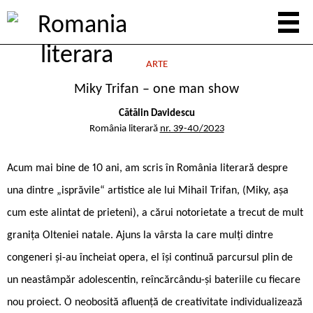
ARTE
Miky Trifan – one man show
Cătălin Davidescu
România literară
nr. 39-40/2023
Acum mai bine de 10 ani, am scris în România literară despre
una dintre „isprăvile“ artistice ale lui Mihail Trifan, (Miky, așa
cum este alintat de prieteni), a cărui notorietate a trecut de mult
granița Olteniei natale. Ajuns la vârsta la care mulți dintre
congeneri și-au încheiat opera, el își continuă parcursul plin de
un neastâmpăr adolescentin, reîncărcându-și bateriile cu fiecare
nou proiect. O neobosită afluență de creativitate individualizează