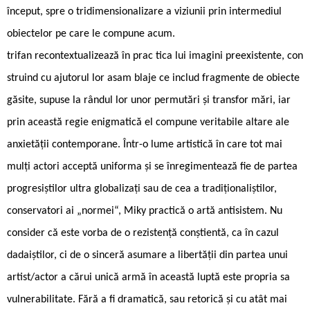
început, spre o tridimensionalizare a viziunii prin intermediul
obiectelor pe care le compune acum.
trifan recontextualizează în prac tica lui imagini preexistente, con
struind cu ajutorul lor asam blaje ce includ fragmente de obiecte
găsite, supuse la rândul lor unor permutări și transfor mări, iar
prin această regie enigmatică el compune veritabile altare ale
anxietății contemporane. Într-o lume artistică în care tot mai
mulți actori acceptă uniforma și se înregimentează fie de partea
progresiștilor ultra globalizați sau de cea a tradiționaliștilor,
conservatori ai „normei“, Miky practică o artă antisistem. Nu
consider că este vorba de o rezistență conștientă, ca în cazul
dadaiștilor, ci de o sinceră asumare a libertății din partea unui
artist/actor a cărui unică armă în această luptă este propria sa
vulnerabilitate. Fără a fi dramatică, sau retorică și cu atât mai