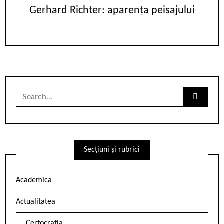
Gerhard Richter: aparența peisajului
Search
for:
Secțiuni și rubrici
Academica
Actualitatea
Certocrația