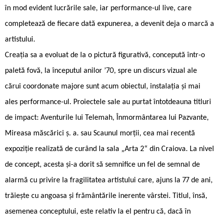
în mod evident lucrările sale, iar performance-ul live, care
completează de fiecare dată expunerea, a devenit deja o marcă a
artistului.
Creația sa a evoluat de la o pictură figurativă, concepută într-o
paletă fovă, la începutul anilor ’70, spre un discurs vizual ale
cărui coordonate majore sunt acum obiectul, instalația și mai
ales performance-ul. Proiectele sale au purtat întotdeauna titluri
de impact: Aventurile lui Telemah, Înmormântarea lui Pazvante,
Mireasa măscărici ș. a. sau Scaunul morții, cea mai recentă
expoziție realizată de curând la sala „Arta 2“ din Craiova. La nivel
de concept, acesta și-a dorit să semnifice un fel de semnal de
alarmă cu privire la fragilitatea artistului care, ajuns la 77 de ani,
trăiește cu angoasa și frământările inerente vârstei. Titlul, însă,
asemenea conceptului, este relativ la el pentru că, dacă în