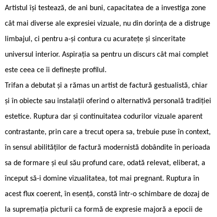
Artistul își testează, de ani buni, capacitatea de a investiga zone
cât mai diverse ale expresiei vizuale, nu din dorința de a distruge
limbajul, ci pentru a-și contura cu acuratețe și sinceritate
universul interior. Aspirația sa pentru un discurs cât mai complet
este ceea ce îi definește profilul.
Trifan a debutat și a rămas un artist de factură gestualistă, chiar
și în obiecte sau instalații oferind o alternativă personală tradiției
estetice. Ruptura dar și continuitatea codurilor vizuale aparent
contrastante, prin care a trecut opera sa, trebuie puse în context,
în sensul abilităților de factură modernistă dobândite în perioada
sa de formare și eul său profund care, odată relevat, eliberat, a
început să-i domine vizualitatea, tot mai pregnant. Ruptura în
acest flux coerent, în esență, constă într-o schimbare de dozaj de
la supremația picturii ca formă de expresie majoră a epocii de