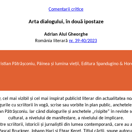
Comentarii critice
Arta dialogului, în două ipostaze
Adrian Alui Gheorghe
România literară
nr. 39-40/2023
ristian Pătrășconiu, Pâinea și lumina vieții, Editura Spandugino & Ho
el mai vizibil și cel mai inspirat publicist literar din actualitatea noa
gurile cu scriitorii în vogă, scrise sau vorbite în plan public, anchetel
tian Pătrășconiu. Iar când dialogurile și anchetele „risipite“ în revist
cultural, a nivelului de manifestare, a nivelului de implicare.
re scriitorii, istoricii și jurnaliștii din lumea contemporană, care au 
cal Bruckner, Johann Hari și Etgar Keret. Titlul cărții, spune autoru