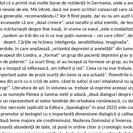
ptul că a primit mai multe burse de rezidență în Germania, unde a avu
nevoie de ele. Mă întreb, dacă noi avem scriitori consacrați care să re
a generație, recomandându-i? Vor fi fiind poate, dar eu nu am auzit î
cunoaște că are „două creiere“, unul narativ și altul eseistic, de teor
o mărturisești despre tine însuți, în vreme ce eseul „este o modalitat
că „suntem un trib din ce în ce mai puțin numeros – cei care citim“, de
deșert. Cărțile ne hrănesc inteligența, sensibilitatea, imaginația“.
ierdute, în care analizează „orizontul depresiei și anxietății“ din lum
oterapeut din Londra, a „format“ un grup din pacienți depresivi grav și
de puternic“. La scurt timp, ei au început să formeze un grup, au înce
a început să înflorească, am înflorit și noi“. Ceea ce nu mai trebuie,
portant autor de proză scurtă din lume la ora actuală“. Povestirile lui
din scris cu o criză de astm, când te sufoci și ceri inhalatorul nu spu
 rog!“. Literatura de azi, în viziunea sa, trebuie să exprime aceeași ur
se numește Pâinea și lumina vieții și adună „două dialoguri despre Crăc
e un reprezentant al noilor tendințe din ortodoxia românească, cu sta
iilor necreate (apărută la Editura „Spandugino“ în anul 2022) este c
 promotor al teologiei cu o importantă dimensiune dialogică și cathar
pe două teme majore ale creștinismului, Nașterea Domnului și Învierea, 
 această abundență de date, să pună în ordine chiar și cronologic evol