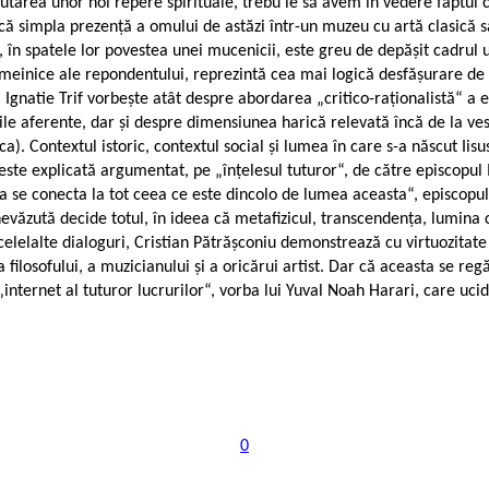
căutarea unor noi repere spirituale, trebu ie să avem în vedere faptul
 că simpla prezență a omului de astăzi într-un muzeu cu artă clasică sa
 în spatele lor povestea unei mucenicii, este greu de depășit cadrul 
emeinice ale repondentului, reprezintă cea mai logică desfășurare de
gnatie Trif vorbește atât despre abordarea „critico-raționalistă“ a 
e aferente, dar și despre dimensiunea harică relevată încă de la vest
 Contextul istoric, contextul social și lumea în care s-a născut Iisus, 
este explicată argumentat, pe „înțelesul tuturor“, de către episcopul I
a se conecta la tot ceea ce este dincolo de lumea aceasta“, episcopul
evăzută decide totul, în ideea că metafizicul, transcendența, lumina 
celelalte dialoguri, Cristian Pătrășconiu demonstrează cu virtuozitate
, a filosofului, a muzicianului și a oricărui artist. Dar că aceasta se 
 „internet al tuturor lucrurilor“, vorba lui Yuval Noah Harari, care uci
0