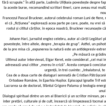
fără scrupule.“ În altă parte, Ludmila Ulițkaia povestește despre fa
la aceste burse, recomandînd scriitori tineri, care aveau mai multă 
nou
Francezul Pascal Bruckner, autorul celebrului roman Luni de fiere, re
el că „ficțiunea“ explorează acea parte pe care, poate, nu vrei să 
rostul și cititul cărților, în epoca noastră, Bruckner recunoaște 
Johann Hari, jurnalist englez celebru, autor al cărții Legături p
povestește, între altele, despre „terapia de grup“. Astfel, un psih
de la pre misa că „expunerea la natură este un antidepresiv extrem 
„Pe măsură ce grădina 
Ultimul autor intervievat, Etgar Keret, este considerat „cel mai im
adresează unui cititor „mereu în criză“. Acesta compară conciziunea 
urgență, în trei cuvinte: „Inhalatorul, te
Cea de a doua carte de dialoguri semnată de Cristian Pătrășconiu 
Ortodoxe Române, în Eparhia Hușilor. Episcopul Ignatie Trif est
Lucrarea sa de doctorat, Sfântul Grigore Palama și teologia energ
unui
Dialogul spiritual dintre un om al Bisericii și un scriitor mirean, 
inter pretări, culturale și de cult, încearcă să limpezească tocmai