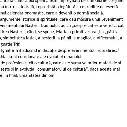
 că toată cultura europeană este impregnată de simbolurile creștine,
u într-o catedrală, reprezintă o legătură cu o tradiție de esență
unui calendar onomastic, care a devenit o normă socială.
 argumente istorice și spirituale, care dau măsura unui „eveniment
evenimentului Nașterii Domnului, adică „despre cât este veridic, cât
irea Nașterii, când, se spune, Maria a primit vestea și a „păstrat
simbolistica ieslei, a peșterii, a pâinii, a magilor, a Vifleemului, a
gnatie Trif.
 Ignatie Trif aducînd în discuția despre evenimentul „suprafiresc“,
chiar sunt coordonate ale evoluției umanului.
 de profesionist că o cultură, care este suma valorilor materiale și
regăsește și în evoluția „consumatorului de cultură“, dacă acesta mai
de, în final, umanitatea din om.