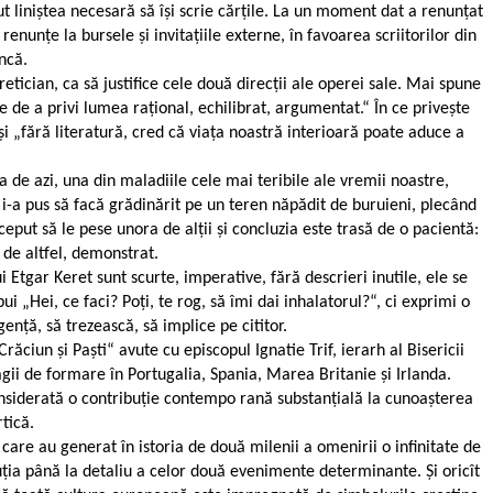
t liniștea necesară să își scrie cărțile. La un moment dat a renunțat
nunțe la bursele și invitațiile externe, în favoarea scriitorilor din
ncă.
etician, ca să justifice cele două direcții ale operei sale. Mai spune
e de a privi lumea rațional, echilibrat, argumentat.“ În ce privește
și „fără literatură, cred că viața noastră interioară poate aduce a
ea de azi, una din maladiile cele mai teribile ale vremii noastre,
 i-a pus să facă grădinărit pe un teren năpădit de buruieni, plecând
put să le pese unora de alții și concluzia este trasă de o pacientă:
 de altfel, demonstrat.
 Etgar Keret sunt scurte, imperative, fără descrieri inutile, ele se
i „Hei, ce faci? Poți, te rog, să îmi dai inhalatorul?“, ci exprimi o
gență, să trezească, să implice pe cititor.
iun și Paști“ avute cu episcopul Ignatie Trif, ierarh al Bisericii
gii de formare în Portugalia, Spania, Marea Britanie și Irlanda.
onsiderată o contribuție contempo rană substanțială la cunoașterea
tică.
care au generat în istoria de două milenii a omenirii o infinitate de
uția până la detaliu a celor două evenimente determinante. Și oricît