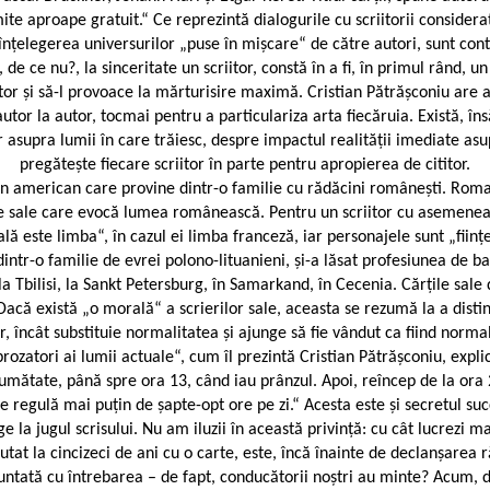
 aproape gratuit.“ Ce reprezintă dialogurile cu scriitorii consideraț
înțelegerea universurilor „puse în mișcare“ de către autori, sunt cont
 de ce nu?, la sinceritate un scriitor, constă în a fi, în primul rând, un
utor și să-l provoace la mărturisire maximă. Cristian Pătrășconiu are 
or la autor, tocmai pentru a particulariza arta fiecăruia. Există, însă
r asupra lumii în care trăiesc, despre impactul realității imediate asu
pregătește fiecare scriitor în parte pentru apropierea de cititor.
un american care provine dintr-o familie cu rădăcini românești. Roman
ile sale care evocă lumea românească. Pentru un scriitor cu asemenea 
lă este limba“, în cazul ei limba franceză, iar personajele sunt „ființe
dintr-o familie de evrei polono-lituanieni, și-a lăsat profesiunea de
la Tbilisi, la Sankt Petersburg, în Samarkand, în Cecenia. Cărțile sale de
că există „o morală“ a scrierilor sale, aceasta se rezumă la a distinge „
r, încât substituie normalitatea și ajunge să fie vândut ca fiind normal
zatori ai lumii actuale“, cum îl prezintă Cristian Pătrășconiu, explică 
 jumătate, până spre ora 13, când iau prânzul. Apoi, reîncep de la ora 
e regulă mai puțin de șapte-opt ore pe zi.“ Acesta este și secretul su
e la jugul scrisului. Nu am iluzii în această privință: cu cât lucrezi m
t la cincizeci de ani cu o carte, este, încă înainte de declanșarea răz
tată cu întrebarea – de fapt, conducătorii noștri au minte? Acum, deja, 