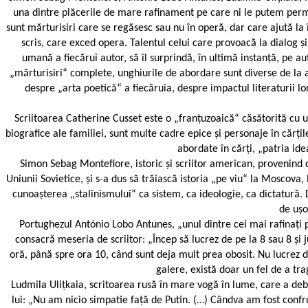
una dintre plăcerile de mare rafinament pe care ni le putem permite
sunt mărturisiri care se regăsesc sau nu în operă, dar care ajută la 
scris, care exced opera. Talentul celui care provoacă la dialog și,
umană a fiecărui autor, să îl surprindă, în ultimă instanță, pe a
„mărturisiri“ complete, unghiurile de abordare sunt diverse de la aut
despre „arta poetică“ a fiecăruia, despre impactul literaturii lo
Scriitoarea Catherine Cusset este o „franțuzoaică“ căsătorită cu 
biografice ale familiei, sunt multe cadre epice și personaje în cărț
abordate în cărți, „patria idea
Simon Sebag Montefiore, istoric și scriitor american, provenind 
Uniunii Sovietice, și s-a dus să trăiască istoria „pe viu“ la Moscova, 
cunoașterea „stalinismului“ ca sistem, ca ideologie, ca dictatură. Da
de ușo
Portughezul António Lobo Antunes, „unul dintre cei mai rafinați pro
consacră meseria de scriitor: „Încep să lucrez de pe la 8 sau 8 și
oră, până spre ora 10, când sunt deja mult prea obosit. Nu lucrez d
galere, există doar un fel de a trag
Ludmila Ulițkaia, scritoarea rusă în mare vogă în lume, care a debuta
lui: „Nu am nicio simpatie față de Putin. (…) Cândva am fost confrun