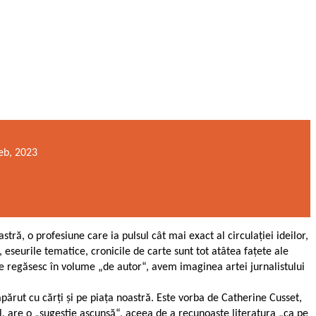
reb, 2023
stră, o profesiune care ia pulsul cât mai exact al circulației ideilor,
e, eseurile tematice, cronicile de carte sunt tot atâtea fațete ale
e se regăsesc în volume „de autor“, avem imaginea artei jurnalistului
apărut cu cărți și pe piața noastră. Este vorba de Catherine Cusset,
l, are o „sugestie ascunsă“, aceea de a recunoaște literatura „ca pe