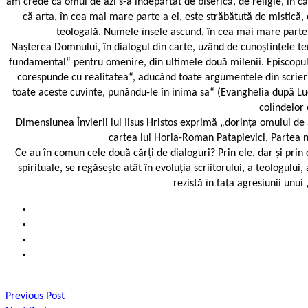
am crede că omul de azi s-a îndepărtat de biserică, de religie, în 
că arta, în cea mai mare parte a ei, este străbătută de mistică,
teologală. Numele însele ascund, în cea mai mare parte,
Nașterea Domnului, în dialogul din carte, uzând de cunoștințele t
fundamental“ pentru omenire, din ultimele două milenii. Episcopul I
corespunde cu realitatea“, aducând toate argumentele din scrieril
toate aceste cuvinte, punându-le în inima sa“ (Evanghelia după Luca).
colindelor 
Dimensiunea Învierii lui Iisus Hristos exprimă „dorința omului de 
cartea lui Horia-Roman Patapievici, Partea n
Ce au în comun cele două cărți de dialoguri? Prin ele, dar și prin 
spirituale, se regăsește atât în evoluția scriitorului, a teologului
rezistă în fața agresiunii unui
Previous Post