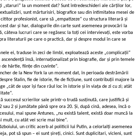
i „staruri“ la un moment dat? Sunt întredeschideri ale cărților lor,
extualizări, sunt mărturisiri, biografice sau din intimitatea mesei de
 cititor profesionist, care să „empatizeze“ cu structura literară și
acest dar și har, dialogurile din carte sunt asemenea provocări la
, câteva lucruri care se regăsesc la toți cei intervievați, este vorba
pra literaturii pe care o practică, dar și despre modul în care se
ele ei, traduse în zeci de limbi, exploatează aceste „complicații“
ascendență însă, internaționalizat prin biografie, dar și prin temele
 de hârtie, ființe din cuvinte“.
 bancher de la New York la un moment dat, în perioada destrămării
spre Stalin, fie de istorie, fie de ficțiune, sunt contribuții majore la
cât de ușor își face răul loc în istorie și în viața de zi cu zi; atât
itate“.
succesul scrierilor sale printr-o trudă susținută, care justifică și
2 sau 2 și jumătate până spre ora 20. Și, după cină, adesea, încă o
ccesului, mai spune Antunes, „nu există talent, există doar muncă la
ai mult, cu atât vei scrie mai bine“.
boiului, un critic acerb al politicii lui Putin, a celorlalți asemenea
pot să spun – ei sunt șireți, cinici. Sunt duplicitari, vicleni, sunt