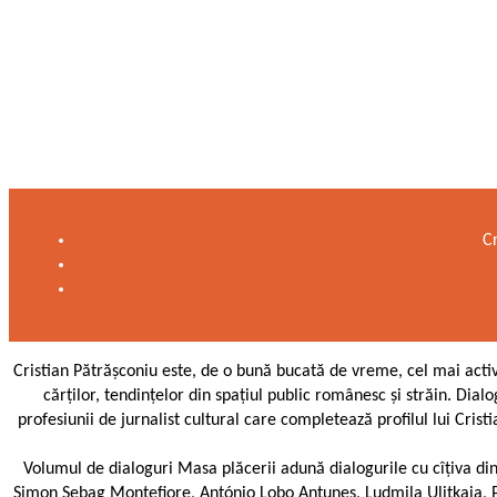
C
Cristian Pătrășconiu este, de o bună bucată de vreme, cel mai activ, c
cărților, tendințelor din spațiul public românesc și străin. Dialo
profesiunii de jurnalist cultural care completează profilul lui Cris
Volumul de dialoguri Masa plăcerii adună dialogurile cu cîțiva dint
Simon Sebag Montefiore, António Lobo Antunes, Ludmila Ulițkaia, Pas