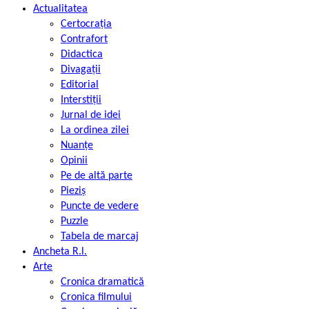
Actualitatea
Certocrația
Contrafort
Didactica
Divagații
Editorial
Interstiții
Jurnal de idei
La ordinea zilei
Nuanțe
Opinii
Pe de altă parte
Pieziș
Puncte de vedere
Puzzle
Tabela de marcaj
Ancheta R.l.
Arte
Cronica dramatică
Cronica filmului