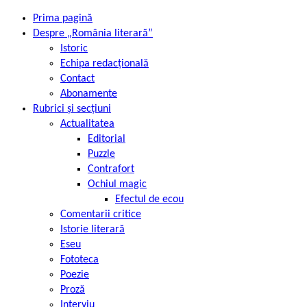
Prima pagină
Despre „România literară”
Istoric
Echipa redacțională
Contact
Abonamente
Rubrici și secțiuni
Actualitatea
Editorial
Puzzle
Contrafort
Ochiul magic
Efectul de ecou
Comentarii critice
Istorie literară
Eseu
Fototeca
Poezie
Proză
Interviu