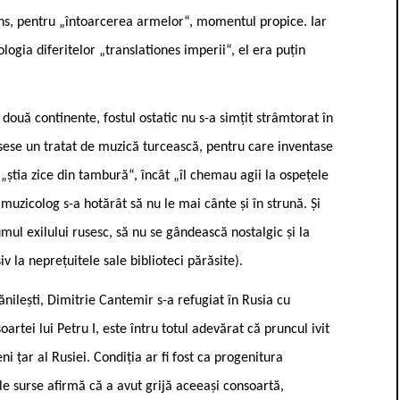
prins, pentru „întoarcerea armelor“, momentul propice. Iar
ogia diferitelor „translationes imperii“, el era puțin
ouă continente, fostul ostatic nu s-a simțit strâmtorat în
risese un tratat de muzică turcească, pentru care inventase
„știa zice din tambură“, încât „îl chemau agii la ospețele
muzicolog s-a hotărât să nu le mai cânte și în strună. Și
umul exilului rusesc, să nu se gândească nostalgic și la
v la neprețuitele sale biblioteci părăsite).
ănilești, Dimitrie Cantemir s-a refugiat în Rusia cu
oartei lui Petru I, este întru totul adevărat că pruncul ivit
ni țar al Rusiei. Condiția ar fi fost ca progenitura
ele surse afirmă că a avut grijă aceeași consoartă,