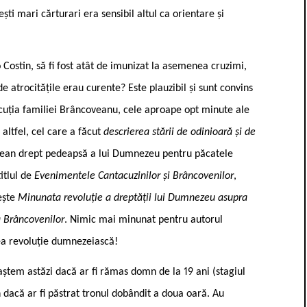
ești mari cărturari era sensibil altul ca orientare și
 Costin, să fi fost atât de imunizat la asemenea cruzimi,
e atrocitățile erau curente? Este plauzibil și sunt convins
execuția familiei Brâncoveanu, cele aproape opt minute ale
 altfel, cel care a făcut
descrierea stării de odinioară și de
ntean drept pedeapsă a lui Dumnezeu pentru păcatele
titlul de
Evenimentele Cantacuzinilor și Brâncovenilor
,
sește
Minunata revoluție a dreptății lui Dumnezeu asupra
a Brâncovenilor
. Nimic mai minunat pentru autorul
a revoluție dumnezeiască!
aștem astăzi dacă ar fi rămas domn de la 19 ani (stagiul
in dacă ar fi păstrat tronul dobândit a doua oară. Au