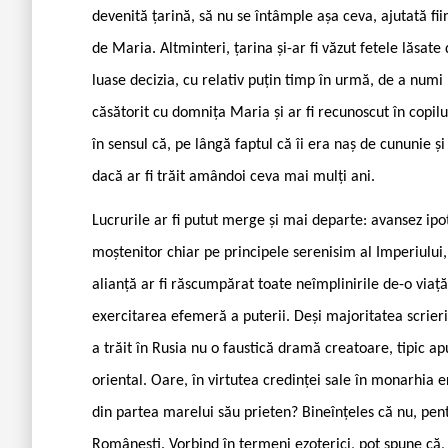
devenită țarină, să nu se întâmple așa ceva, ajutată fi
de Maria. Altminteri, țarina și-ar fi văzut fetele lăsat
luase decizia, cu relativ puțin timp în urmă, de a numi m
căsătorit cu domnița Maria și ar fi recunoscut în copilul
în sensul că, pe lângă faptul că îi era naș de cununie și
dacă ar fi trăit amândoi ceva mai mulți ani.
Lucrurile ar fi putut merge și mai departe: avansez ipo
moștenitor chiar pe principele serenisim al Imperiului
alianță ar fi răscumpărat toate neîmplinirile de-o via
exercitarea efemeră a puterii. Deși majoritatea scrieri
a trăit în Rusia nu o faustică dramă creatoare, tipic ap
oriental. Oare, în virtutea credinței sale în monarhia e
din partea marelui său prieten? Bineînțeles că nu, pent
Românești. Vorbind în termeni ezoterici, pot spune că, 