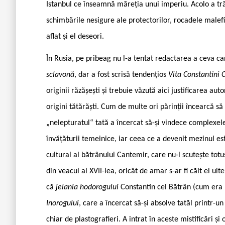
Istanbul ce înseamnă măreția unui imperiu. Acolo a trăit
schimbările nesigure ale protectorilor, rocadele malefi
aflat și el deseori.
În Rusia, pe pribeag nu l-a tentat redactarea a ceva 
sclavonă
, dar a fost scrisă tendențios
Vita Constantini 
originii răzășești și trebuie văzută aici justificarea aut
origini tătărăști. Cum de multe ori părinții încearcă să 
„nelepturatul“ tată a încercat să-și vindece complexele 
învățăturii temeinice, iar ceea ce a devenit mezinul est
cultural al bătrânului Cantemir, care nu-l scutește tot
din veacul al XVII-lea, oricât de amar s-ar fi căit el u
că
jelania hodorogului
Constantin cel Bătrân (cum era 
Inorogului
, care a încercat să-și absolve tatăl printr-u
chiar de plastografieri. A intrat în aceste mistificări și