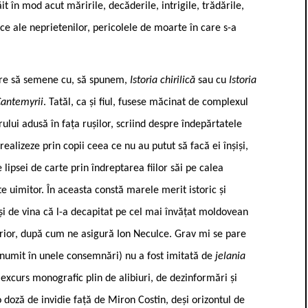
 în mod acut măririle, decăderile, intrigile, trădările,
ce ale neprietenilor, pericolele de moarte în care s-a
care să semene cu, să spunem,
Istoria chirilică
sau cu
Istoria
Cantemyrii
. Tatăl, ca și fiul, fusese măcinat de complexul
orului adusă în fața rușilor, scriind despre îndepărtatele
realizeze prin copii ceea ce nu au putut să facă ei înșiși,
lipsei de carte prin îndreptarea fiilor săi pe calea
e uimitor. În aceasta constă marele merit istoric și
uși de vina că l-a decapitat pe cel mai învățat moldovean
lterior, după cum ne asigură Ion Neculce. Grav mi se pare
numit în unele consemnări) nu a fost imitată de
jelania
n excurs monografic plin de alibiuri, de dezinformări și
 o doză de invidie față de Miron Costin, deși orizontul de