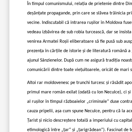
În timpul comunismului, relația de prietenie dintre Dim
deșănțate propagande, prin care se slăvea trăinicia pr
vecine. Indiscutabil că intrarea rușilor în Moldova fus
vedeau izbăvirea de sub robia turcească, dar se insist
venirea Armatei Roșii eliberatoare să fie pusă sub auspi
prezența în cărțile de istorie și de literatură română a g
ajunul Sânzienelor. După cum ne asigură tradiția noast
comunicării dintre toate viețuitoarele, oricât de mari s
Altoi rar moldovenesc pe trunchi turcesc și răsădit ap
primul mare român exilat (odată cu Ion Neculce), ci și
al rușilor în timpul războaielor „criminale“ duse contra
cauza pripelii, așa cum spune Neculce, pentru că la ac
Țarist și nicio descreștere totală a imperiului cu capita
etimologică între „țar“ și „țarigrădean“). Fascinat de te