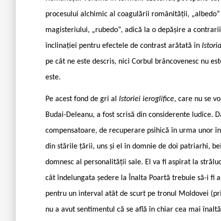
procesului alchimic al coagulării românității, „albedo“ 
magisteriului, „rubedo“, adică la o depășire a contrarii
înclinației pentru efectele de contrast arătată în
Istori
pe cât ne este descris, nici Corbul brâncovenesc nu es
este.
Pe acest fond de gri al
Istoriei ieroglifice
, care nu se vo
Budai-Deleanu, a fost scrisă din considerente ludice. D
compensatoare, de recuperare psihică în urma unor înt
din stările țării, uns și el în domnie de doi patriarhi, b
domnesc al personalității sale. El va fi aspirat la strălu
cât îndelungata ședere la Înalta Poartă trebuie să-i fi 
pentru un interval atât de scurt pe tronul Moldovei (p
nu a avut sentimentul că se află în chiar cea mai înalt