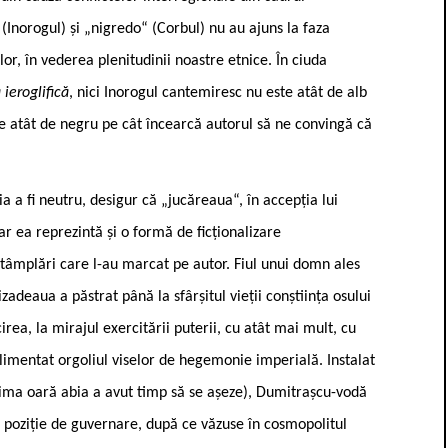
(Inorogul) și „nigredo“ (Corbul) nu au ajuns la faza
lor, în vederea plenitudinii noastre etnice. În ciuda
a ieroglifică
, nici Inorogul cantemiresc nu este atât de alb
te atât de negru pe cât încearcă autorul să ne convingă că
ia a fi neutru, desigur că „jucăreaua“, în accepția lui
ar ea reprezintă și o formă de ficționalizare
âmplări care l-au marcat pe autor. Fiul unui domn ales
eizadeaua a păstrat până la sfârșitul vieții conștiința osului
cirea, la mirajul exercitării puterii, cu atât mai mult, cu
alimentat orgoliul viselor de hegemonie imperială. Instalat
rima oară abia a avut timp să se așeze), Dumitrașcu-vodă
ă poziție de guvernare, după ce văzuse în cosmopolitul