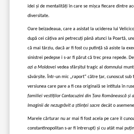
idei și de mentalități în care se mișca fiecare dintre ac
diversitate.
Oare beizadeaua, care a asistat la uciderea lui Velicico
după cei câțiva ani petrecuți până atunci la Poartă, und
că mai târziu, dacă ar fi fost cu putință să asiste la 
sinistrei pedepse i s-ar fi părut că trec prea repede. De
azi a Moldovei
vedea sfârșitul tragic al domnului mu
săvârșite. Într-un mic „raport“ către țar, cunoscut sub 
versiunea care pare a fi cea originală se intitula în ru
familiei vestiților Cantacuzini din Țara Românească și 
Imaginii de nezugrăvit a științei sacre
decât o asemene
Marele cărturar nu ar mai fi fost acela pe care îl cuno
constantinopolitan s-ar fi întrerupt) și cu atât mai puț