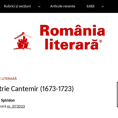
Rubrici și secțiuni
Articole recente
Ediții
E LITERARĂ
itrie Cantemir (1673-1723)
e Spiridon
erară
nr. 37/2023