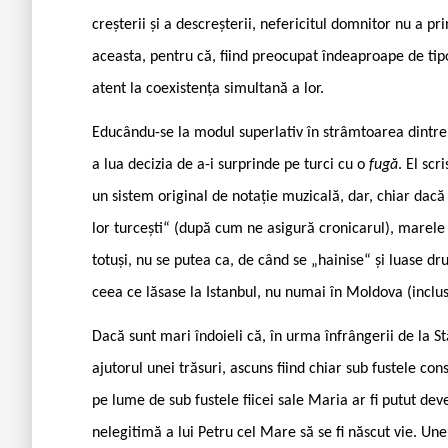
creșterii și a descreșterii, nefericitul domnitor nu a 
aceasta, pentru că, fiind preocupat îndeaproape de tipol
atent la coexistența simultană a lor.
Educându-se la modul superlativ în strâmtoarea dintre d
a lua decizia de a-i surprinde pe turci cu o
fugă
. El sc
un sistem original de notație muzicală, dar, chiar dacă 
lor turcești“ (după cum ne asigură cronicarul), marele 
totuși, nu se putea ca, de când se „hainise“ și luase dr
ceea ce lăsase la Istanbul, nu numai în Moldova (inclusi
Dacă sunt mari îndoieli că, în urma înfrângerii de la St
ajutorul unei trăsuri, ascuns fiind chiar sub fustele cons
pe lume de sub fustele fiicei sale Maria ar fi putut deve
nelegitimă a lui Petru cel Mare să se fi născut vie. Un