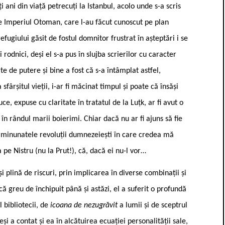
i ani din viață petrecuți la Istanbul, acolo unde s-a scris
re Imperiul Otoman, care l-au făcut cunoscut pe plan
efugiului găsit de fostul domnitor frustrat în așteptări i se
rodnici, deși el s-a pus în slujba scrierilor cu caracter
te de putere și bine a fost că s-a întâmplat astfel,
ârșitul vieții, i-ar fi măcinat timpul și poate că însăși
uce, expuse cu claritate în tratatul de la Luțk, ar fi avut o
în rândul marii boierimi. Chiar dacă nu ar fi ajuns să fie
 minunatele revoluții dumnezeiești în care credea mă
ea pe Nistru (nu la Prut!), că, dacă ei nu-l vor…
 plină de riscuri, prin implicarea în diverse combinații și
că greu de închipuit până și astăzi, el a suferit o profundă
 bibliotecii, de
icoana de nezugrăvit
a lumii și de sceptrul
și a contat și ea în alcătuirea ecuației personalității sale,