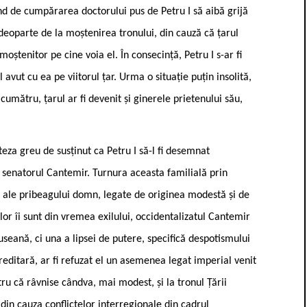
ind de cumpărarea doctorului pus de Petru I să aibă grijă
e deoparte de la moștenirea tronului, din cauză că țarul
oștenitor pe cine voia el. În consecință, Petru I s-ar fi
 avut cu ea pe viitorul țar. Urma o situație puțin insolită,
 cumătru, țarul ar fi devenit și ginerele prietenului său,
teza greu de susținut ca Petru I să-l fi desemnat
, senatorul Cantemir. Turnura aceasta familială prin
ță ale pribeagului domn, legate de originea modestă și de
lor îi sunt din vremea exilului, occidentalizatul Cantemir
useană, ci una a lipsei de putere, specifică despotismului
reditară, ar fi refuzat el un asemenea legat imperial venit
ru că râvnise cândva, mai modest, și la tronul Țării
din cauza conflictelor interregionale din cadrul