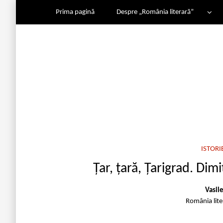
Prima pagină
Despre „România literară”
ISTORI
Țar, țară, Țarigrad. Dim
Vasil
România lit