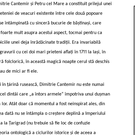
itrie Cantemir și Petru cel Mare a constituit prilejul unei
ieteniei de veacuri existente între cele două popoare
ese întâmpinată cu sinceră bucurie de băștinași, care
a foarte mult asupra acestui aspect, tocmai pentru ca
ciile unei deja înrădăcinate tradiții. Era invariabilă
ravurii cu cei doi mari prieteni aflați în 1711 la Iași, în
ră folclorică, în această magică noapte cerul stă deschis
au de mici ar fi ele.
oi în țárină rusească, Dimitrie Cantemir nu este numai
 cel dintâi care „a întors armele“ împotriva unui dușman
 lor. Atât doar că momentul a fost neinspirat ales, din
ea dată nu se întâmpla o creștere deplină a Imperiului
la la Țarigrad (nu trebuie să fie loc de confuzie
oria ontologică a ciclurilor istorice și de aceea a