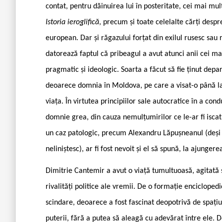
contat, pentru dăinuirea lui în posteritate, cei mai mulț
Istoria ieroglifică
, precum și toate celelalte cărți desp
european. Dar și răgazului forțat din exilul rusesc sau r
datorează faptul că pribeagul a avut atunci anii cei mai 
pragmatic și ideologic. Soarta a făcut să fie ținut depar
deoarece domnia în Moldova, pe care a visat-o până la sf
viața. În virtutea principiilor sale autocratice în a cond
domnie grea, din cauza nemulțumirilor ce le-ar fi iscat 
un caz patologic, precum Alexandru Lăpușneanul (deși
neliniștesc), ar fi fost nevoit și el să spună, la ajunger
Dimitrie Cantemir a avut o viață tumultuoasă, agitată și
rivalități politice ale vremii. De o formație enciclopedi
scindare, deoarece a fost fascinat deopotrivă de spațiul
puterii, fără a putea să aleagă cu adevărat între ele. De