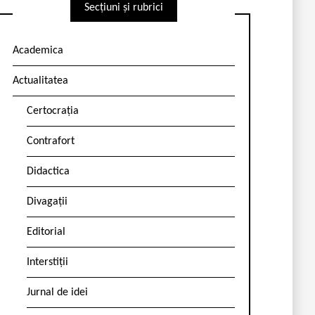
Secțiuni și rubrici
Academica
Actualitatea
Certocrația
Contrafort
Didactica
Divagații
Editorial
Interstiții
Jurnal de idei