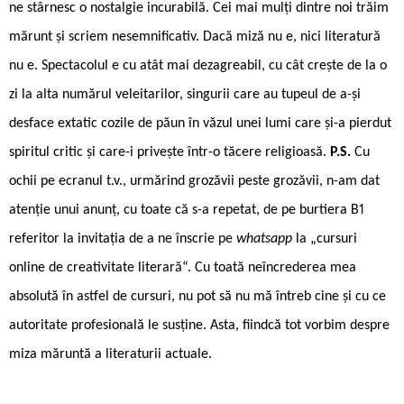
ne stârnesc o nostalgie incurabilă. Cei mai mulți dintre noi trăim
mărunt și scriem nesemnificativ. Dacă miză nu e, nici literatură
nu e. Spectacolul e cu atât mai dezagreabil, cu cât crește de la o
zi la alta numărul veleitarilor, singurii care au tupeul de a-și
desface extatic cozile de păun în văzul unei lumi care și-a pierdut
spiritul critic și care-i privește într-o tăcere religioasă.
P.S.
Cu
ochii pe ecranul t.v., urmărind grozăvii peste grozăvii, n-am dat
atenție unui anunț, cu toate că s-a repetat, de pe burtiera B1
referitor la invitația de a ne înscrie pe
whatsapp
la „cursuri
online de creativitate literară“. Cu toată neîncrederea mea
absolută în astfel de cursuri, nu pot să nu mă întreb cine și cu ce
autoritate profesională le susține. Asta, fiindcă tot vorbim despre
miza măruntă a literaturii actuale.