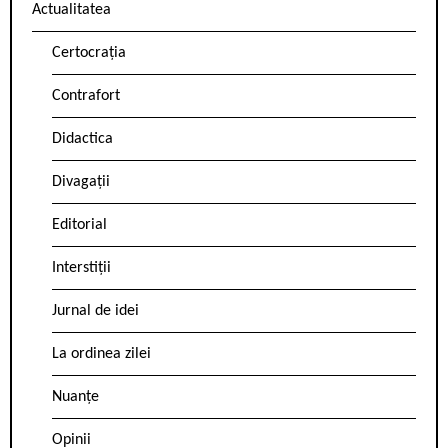
Actualitatea
Certocrația
Contrafort
Didactica
Divagații
Editorial
Interstiții
Jurnal de idei
La ordinea zilei
Nuanțe
Opinii