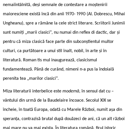
nemaiîntâlnită, deși semnale de contestare a moștenirii
maioresciene există încă din anii 1970- 1990 (Al. Dobrescu, Mihai
Ungheanu), spre a rămâne la cele strict literare. Scriitorii Junimii
sunt numiți „marii clasici“, nu numai din reflex di dactic, dar și
pentru că miza clasică face parte din subconștientul multor
culturi, ca purtătoare a unui stil înalt, nobil, în arte și în
literatură. Roman tis mul inaugurează, clasicismul
fundamentează. Până de curând, nimeni n-a pus la îndoială
perenita tea „marilor clasici“.
Miza literaturii interbelice este
modernă
, în sensul dat cu –
vântului din urmă de la Baudelaire încoace. Secolul XIX se
încheie, în toată Europa, odată cu Marele Război, numit așa din
speranța, contrazisă brutal după douăzeci de ani, că un alt război
mai mare nu va mai exista. În literatura română, firul istoric