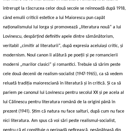
întrerupt la răscrucea celor două secole se reînnoadă după 1918,
când emulii criticii estetice a lui Maiorescu pun capăt
naționalismului lui Iorga și promovează „literatura nouă“ a lui
Lovinescu, despărțind definitiv apele dintre sămănătorism,
veritabil „cimitir al literaturii“, după expresia aceluiași critic, și
modernism. Noul canon îi alătură pe poeții și pe romancierii
moderni „marilor clasici“ și romantici. Trebuie să sărim peste
cele două decenii de realism-socialist (1947-1965), ca să vedem
reluată tradiția maioresciană în literatură și în critică. Și ca să
pariem pe canonul lui Lovinescu pentru secolul XX și pe acela al
lui Călinescu pentru literatura română de la origini până în
prezent (1941). Știm că natura nu face salturi, după cum nu face
nici literatura. Am spus că voi sări peste realismul-socialist,
pentru că el constituie o perioadă nefirească, nesănătoasă din