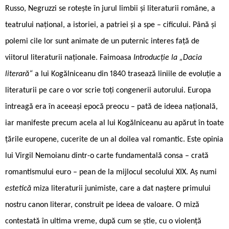
Russo, Negruzzi se rotește în jurul limbii și literaturii române, a
teatrului național, a istoriei, a patriei și a spe – cificului. Până și
polemi cile lor sunt animate de un puternic interes față de
viitorul literaturii naționale. Faimoasa
Introducție la „Dacia
literară“
a lui Kogălniceanu din 1840 trasează liniile de evoluție a
literaturii pe care o vor scrie toți congenerii autorului. Europa
întreagă era în aceeași epocă preocu – pată de ideea națională,
iar manifeste precum acela al lui Kogălniceanu au apărut în toate
țările europene, cucerite de un al doilea val romantic. Este opinia
lui Virgil Nemoianu dintr-o carte fundamentală consa – crată
romantismului euro – pean de la mijlocul secolului XIX. Aș numi
estetică
miza literaturii junimiste, care a dat naștere primului
nostru canon literar, construit pe ideea de valoare. O miză
contestată în ultima vreme, după cum se știe, cu o violență