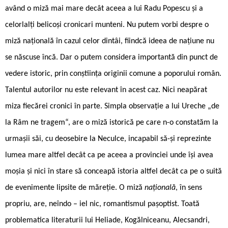
având o miză mai mare decât aceea a lui Radu Popescu și a
celorlalți belicoși cronicari munteni. Nu putem vorbi despre o
miză națională în cazul celor dintâi, fiindcă ideea de națiune nu
se născuse încă. Dar o putem considera importantă din punct de
vedere istoric, prin conștiința originii comune a poporului român.
Talentul autorilor nu este relevant în acest caz. Nici neapărat
miza fiecărei cronici în parte. Simpla observație a lui Ureche „de
la Râm ne tragem“, are o miză istorică pe care n-o constatăm la
urmașii săi, cu deosebire la Neculce, incapabil să-și reprezinte
lumea mare altfel decât ca pe aceea a provinciei unde își avea
moșia și nici în stare să conceapă istoria altfel decât ca pe o suită
de evenimente lipsite de măreție. O miză
națională
, în sens
propriu, are, neîndo – iel nic, romantismul pașoptist. Toată
problematica literaturii lui Heliade, Kogălniceanu, Alecsandri,