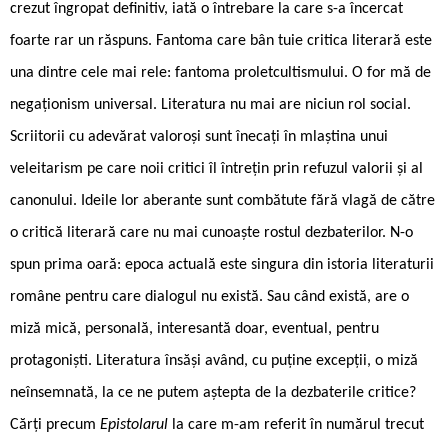
crezut îngropat definitiv, iată o întrebare la care s-a încercat
foarte rar un răspuns. Fantoma care bân tuie critica literară este
una dintre cele mai rele: fantoma proletcultismului. O for mă de
negaționism universal. Literatura nu mai are niciun rol social.
Scriitorii cu adevărat valoroși sunt înecați în mlaștina unui
veleitarism pe care noii critici îl întrețin prin refuzul valorii și al
canonului. Ideile lor aberante sunt combătute fără vlagă de către
o critică literară care nu mai cunoaște rostul dezbaterilor. N-o
spun prima oară: epoca actuală este singura din istoria literaturii
române pentru care dialogul nu există. Sau când există, are o
miză mică, personală, interesantă doar, eventual, pentru
protagoniști. Literatura însăși având, cu puține excepții, o miză
neînsemnată, la ce ne putem aștepta de la dezbaterile critice?
Cărți precum
Epistolarul
la care m-am referit în numărul trecut