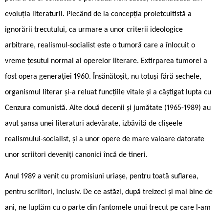
evoluția literaturii. Plecând de la concepția proletcultistă a
ignorării trecutului, ca urmare a unor criterii ideologice
arbitrare, realismul-socialist este o tumoră care a înlocuit o
vreme țesutul normal al operelor literare. Extirparea tumorei a
fost opera generației 1960. Însănătoșit, nu totuși fără sechele,
organismul literar și-a reluat funcțiile vitale și a câștigat lupta cu
Cenzura comunistă. Alte două decenii și jumătate (1965-1989) au
avut șansa unei literaturi adevărate, izbăvită de clișeele
realismului-socialist, și a unor opere de mare valoare datorate
unor scriitori deveniți canonici încă de tineri.
Anul 1989 a venit cu promisiuni uriașe, pentru toată suflarea,
pentru scriitori, inclusiv. De ce astăzi, după treizeci și mai bine de
ani, ne luptăm cu o parte din fantomele unui trecut pe care l-am