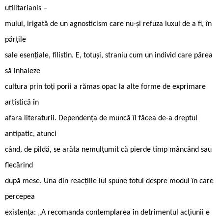
utilitarianis –
mului, irigată de un agnosticism care nu-și refuza luxul de a fi, în
părțile
sale esențiale, filistin. E, totuși, straniu cum un individ care părea
să inhaleze
cultura prin toți porii a rămas opac la alte forme de exprimare
artistică în
afara literaturii. Dependența de muncă îl făcea de-a dreptul
antipatic, atunci
când, de pildă, se arăta nemulțumit că pierde timp mâncând sau
flecărind
după mese. Una din reacțiile lui spune totul despre modul în care
percepea
existența: „A recomanda contemplarea în detrimentul acțiunii e