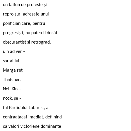
un taifun de proteste și
repro șuri adresate unui
politician care, pentru
progresiști, nu putea fi decât
obscurantist și retrograd.
u n ad ver –
sar al lui
Marga ret
Thatcher,
Neil Kin –
nock, șe –
ful Partidului Laburist, a
contraatacat imediat, defi nind
ca valori victoriene dominante