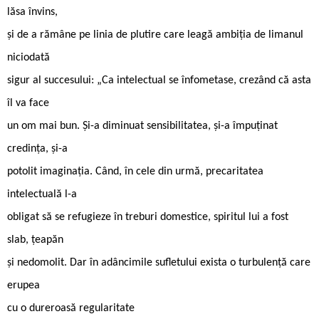
lăsa învins,
și de a rămâne pe linia de plutire care leagă ambiția de limanul
niciodată
sigur al succesului: „Ca intelectual se înfometase, crezând că asta
îl va face
un om mai bun. Și-a diminuat sensibilitatea, și-a împuținat
credința, și-a
potolit imaginația. Când, în cele din urmă, precaritatea
intelectuală l-a
obligat să se refugieze în treburi domestice, spiritul lui a fost
slab, țeapăn
și nedomolit. Dar în adâncimile sufletului exista o turbulență care
erupea
cu o dureroasă regularitate