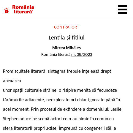
CONTRAFORT
Lentila și fitilul
Mircea Mihăieș
România literară
nr. 38/2023
Promiscuitate literară: sintagma trebuie înțeleasă drept
anexarea
unor spații culturale străine, o risipire menită să fecundeze
tărâmurile adiacente, neexplorate ori chiar ignorate până în
acel moment. Prin procesul de extindere a domeniului, Leslie
Stephen aduce pe scenă actori ce n-au nimic în comun cu
sfera literaturii propriu-zise. Împreună cu congenerii săi, a