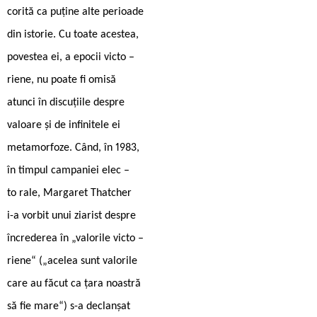
corită ca puține alte perioade
din istorie. Cu toate acestea,
povestea ei, a epocii victo –
riene, nu poate fi omisă
atunci în discuțiile despre
valoare și de infinitele ei
metamorfoze. Când, în 1983,
în timpul campaniei elec –
to rale, Margaret Thatcher
i-a vorbit unui ziarist despre
încrederea în „valorile victo –
riene“ („acelea sunt valorile
care au făcut ca țara noastră
să fie mare“) s-a declanșat