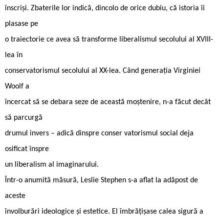
înscriși. Zbaterile lor indică, dincolo de orice dubiu, că istoria îi
plasase pe
o traiectorie ce avea să transforme liberalismul secolului al XVIII-
lea în
conservatorismul secolului al XX-lea. Când generația Virginiei
Woolf a
încercat să se debara seze de această moștenire, n-a făcut decât
să parcurgă
drumul invers – adică dinspre conser vatorismul social deja
osificat înspre
un liberalism al imaginarului.
Într-o anumită măsură, Leslie Stephen s-a aflat la adăpost de
aceste
învolburări ideologice și estetice. El îmbrățișase calea sigură a