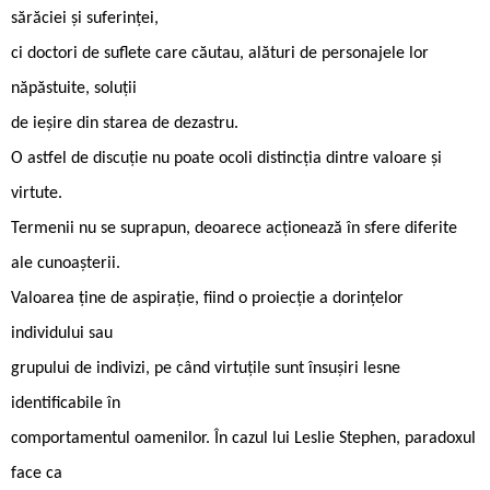
sărăciei și suferinței,
ci doctori de suflete care căutau, alături de personajele lor
năpăstuite, soluții
de ieșire din starea de dezastru.
O astfel de discuție nu poate ocoli distincția dintre valoare și
virtute.
Termenii nu se suprapun, deoarece acționează în sfere diferite
ale cunoașterii.
Valoarea ține de aspirație, fiind o proiecție a dorințelor
individului sau
grupului de indivizi, pe când virtuțile sunt însușiri lesne
identificabile în
comportamentul oamenilor. În cazul lui Leslie Stephen, paradoxul
face ca