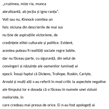
„cruzimea, mize ria, munca
abrutizantă, ab jecția și igno ranța“.
Voit sau nu, Kinnock comitea un
fals: niciuna din descrierile de mai sus
nu ține de aspirațiile victoriene, de
credințele elitei culturale și politice. Evident,
acestea puteau fi realități sociale regre tabile,
dar nu făceau parte, cu siguranță, din setul de
convingeri și năzuințe ale oamenilor luminați ai
epocii. Însuși faptul că Dickens, Trollope, Ruskin, Carlyle,
Arnold și mulți alți s-au referit în mod critic la aspectele negative
ale timpului lor e dovada că o făceau în numele unei viziuni
melioriste, în
care credeau mai presus de orice. Ei n-au fost apologeți ai