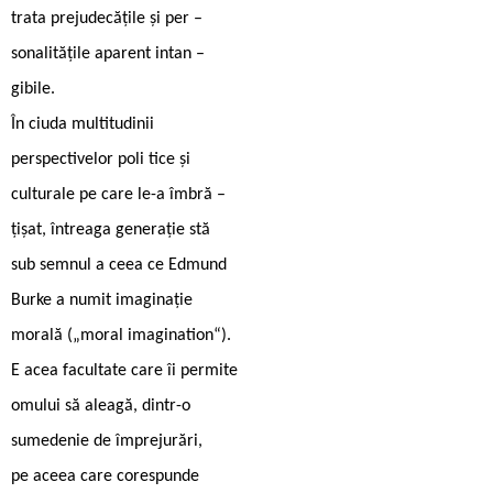
trata prejudecățile și per –
sonalitățile aparent intan –
gibile.
În ciuda multitudinii
perspectivelor poli tice și
culturale pe care le-a îmbră –
țișat, întreaga generație stă
sub semnul a ceea ce Edmund
Burke a numit imaginație
morală („moral imagination“).
E acea facultate care îi permite
omului să aleagă, dintr-o
sumedenie de împrejurări,
pe aceea care corespunde