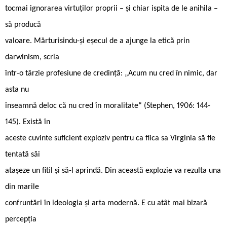
tocmai ignorarea virtuților proprii – și chiar ispita de le anihila –
să producă
valoare. Mărturisindu-și eșecul de a ajunge la etică prin
darwinism, scria
într-o târzie profesiune de credință: „Acum nu cred în nimic, dar
asta nu
înseamnă deloc că nu cred în moralitate“ (Stephen, 1906: 144-
145). Există în
aceste cuvinte suficient exploziv pentru ca fiica sa Virginia să fie
tentată săi
atașeze un fitil și să-l aprindă. Din această explozie va rezulta una
din marile
confruntări în ideologia și arta modernă. E cu atât mai bizară
percepția