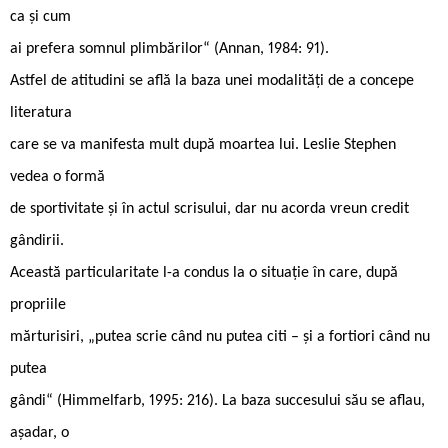
ca și cum
ai prefera somnul plimbărilor“ (Annan, 1984: 91).
Astfel de atitudini se află la baza unei modalități de a concepe
literatura
care se va manifesta mult după moartea lui. Leslie Stephen
vedea o formă
de sportivitate și în actul scrisului, dar nu acorda vreun credit
gândirii.
Această particularitate l-a condus la o situație în care, după
propriile
mărturisiri, „putea scrie când nu putea citi – și a fortiori când nu
putea
gândi“ (Himmelfarb, 1995: 216). La baza succesului său se aflau,
așadar, o