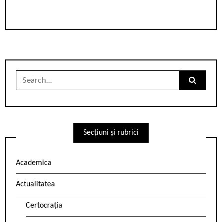
Search
for:
Secțiuni și rubrici
Academica
Actualitatea
Certocrația