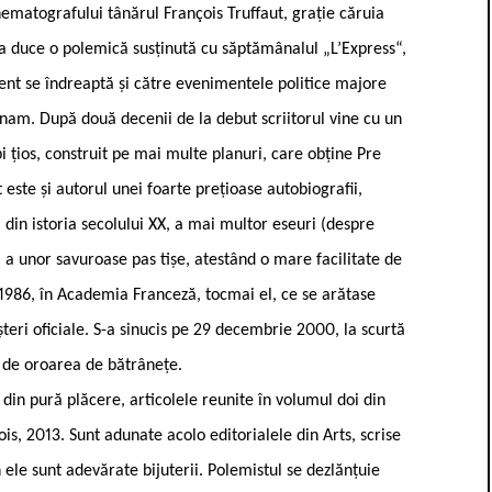
ematografului tânărul François Truffaut, grație căruia
ta duce o polemică susținută cu săptămânalul „L’Express“,
rent se îndreaptă și către evenimentele politice majore
ietnam. După două decenii de la debut scriitorul vine cu un
țios, construit pe mai multe planuri, care obține Pre
ste și autorul unei foarte prețioase autobiografii,
 din istoria secolului XX, a mai multor eseuri (despre
 a unor savuroase pas tișe, atestând o mare facilitate de
în 1986, în Academia Franceză, tocmai el, ce se arătase
teri oficiale. S-a sinucis pe 29 decembrie 2000, la scurtă
 de oroarea de bătrânețe.
din pură plăcere, articolele reunite în volumul doi din
llois, 2013. Sunt adunate acolo editorialele din Arts, scrise
 ele sunt adevărate bijuterii. Polemistul se dezlănțuie