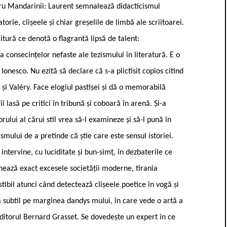
ru Mandarinii: Laurent semnalează didacticismul
orie, clișeele și chiar greșelile de limbă ale scriitoarei.
ură ce denotă o flagrantă lipsă de talent:
 consecințelor nefaste ale tezismului în literatură. E o
 Ionesco. Nu ezită să declare că s-a plictisit copios citind
și Valéry. Face elogiul pastișei și dă o memorabilă
îi lasă pe critici în tribună și coboară în arenă. Și-a
ului al cărui stil vrea să-l examineze și să-l pună în
ului de a pretinde că știe care este sensul istoriei.
intervine, cu luciditate și bun-simț, în dezbaterile ce
chează exact excesele societății moderne, tirania
stibil atunci când detectează clișeele poetice în vogă și
eză subtil pe marginea dandys mului, în care vede o artă a
e editorul Bernard Grasset. Se dovedește un expert în ce