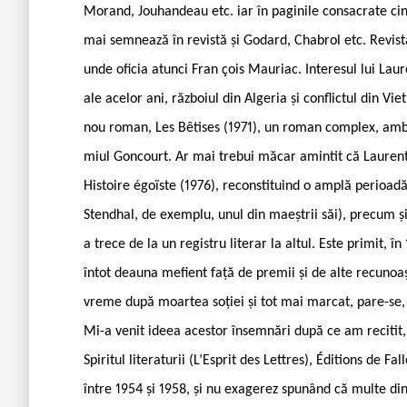
Morand, Jouhandeau etc. iar în paginile consacrate cin
mai semnează în revistă și Godard, Chabrol etc. Revis
unde oficia atunci Fran çois Mauriac. Interesul lui Lau
ale acelor ani, războiul din Algeria și conflictul din V
nou roman, Les Bêtises (1971), un roman complex, ambi 
miul Goncourt. Ar mai trebui măcar amintit că Laurent e
Histoire égoïste (1976), reconstituind o amplă perioadă
Stendhal, de exemplu, unul din maeștrii săi), precum și
a trece de la un registru literar la altul. Este primit, 
întot deauna mefient față de premii și de alte recunoaș
vreme după moartea soției și tot mai marcat, pare-se,
Mi-a venit ideea acestor însemnări după ce am recitit, 
Spiritul literaturii (L’Esprit des Lettres), Éditions de Fa
între 1954 și 1958, și nu exagerez spunând că multe din