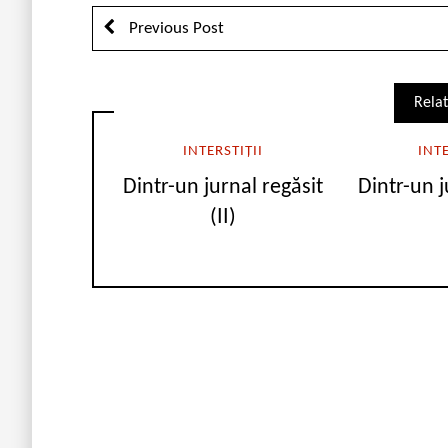
Previous Post
Relat
INTERSTIȚII
INTE
Dintr-un jurnal regăsit
Dintr-un j
(II)