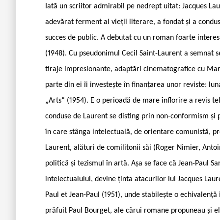
Iată un scriitor admirabil pe nedrept uitat: Jacques Lau
adevărat ferment al vieții literare, a fondat și a condu
succes de public. A debutat cu un roman foarte interesa
(1948). Cu pseudonimul Cecil Saint-Laurent a semnat s
tiraje impresionante, adaptări cinematografice cu Marti
parte din ei îi investește în finanțarea unor reviste: l
„Arts“ (1954). E o perioadă de mare înflorire a revis tel
conduse de Laurent se disting prin non-conformism și pr
în care stânga intelectuală, de orientare comunistă, 
Laurent, alături de comilitonii săi (Roger Nimier, Ant
politică și tezismul în artă. Așa se face că Jean-Paul S
intelectualului, devine ținta atacurilor lui Jacques La
Paul et Jean-Paul (1951), unde stabilește o echivalență î
prăfuit Paul Bourget, ale cărui romane propuneau și e