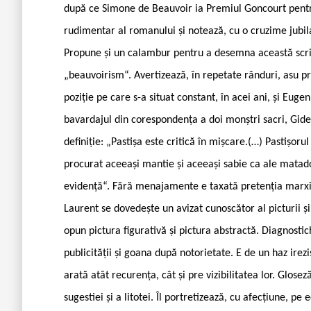
după ce Simone de Beauvoir ia Premiul Goncourt pent
rudimentar al romanului și notează, cu o cruzime jubilat
Propune și un calambur pentru a desemna această scriit
„beauvoirism“. Avertizează, în repetate rânduri, asu pra
poziție pe care s-a situat constant, în acei ani, și Eugen
bavardajul din corespondența a doi monștri sacri, Gide 
definiție: „Pastișa este critică în mișcare.(…) Pastișorul 
procurat aceeași mantie și aceeași sabie ca ale matador
evidență“. Fără menajamente e taxată pretenția marxism
Laurent se dovedește un avizat cunoscător al picturii și 
opun pictura figurativă și pictura abstractă. Diagnosti
publicității și goana după notorietate. E de un haz irezi
arată atât recurența, cât și pre vizibilitatea lor. Glos
sugestiei și a litotei. Îl portretizează, cu afecțiune, p