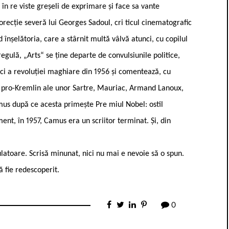
 în re viste greșeli de exprimare și face sa vante
 corecție severă lui Georges Sadoul, cri ticul cinematografic
înșelătoria, care a stârnit multă vâlvă atunci, cu copilul
gulă, „Arts“ se ține departe de convulsiunile politice,
ci a revoluției maghiare din 1956 și comentează, cu
iar pro-Kremlin ale unor Sartre, Mauriac, Armand Lanoux,
mus după ce acesta primește Pre miul Nobel: ostil
ent, în 1957, Camus era un scriitor terminat. Și, din
mulatoare. Scrisă minunat, nici nu mai e nevoie să o spun.
 fie redescoperit.
0