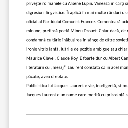
privește ro manele cu Arsène Lupin. Vânează în cărți și
digresiuni lingvistice. Îi aplică în mai multe rânduri o
oficial al Partidului Comunist Francez. Comentează acid 
minune, pretinsă poetă Minou Drouet. Chiar dacă, de re
condamnă cu tărie înăbușirea în sânge de către sovieti
ironie vitrio lantă, luările de poziție ambigue sau ch
Maurice Clavel, Claude Roy. E foarte dur cu Albert Ca
literaturii cu „mesaj“, Lau rent constată că în acel mom
păcate, avea dreptate.
Publicistica lui Jacques Laurent e vie, inteligentă, sti
Jacques Laurent e un nume care merită cu prisosință să