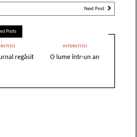
Next Post
ed Posts
RSTIȚII
INTERSTIȚII
urnal regăsit
O lume într-un an