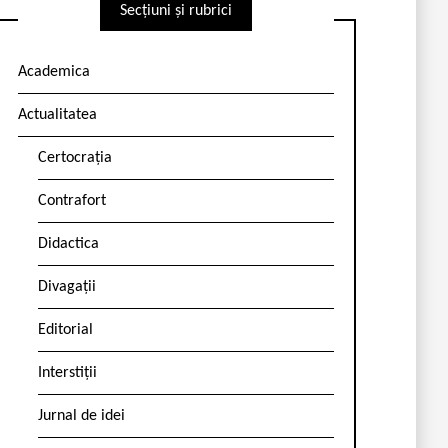
Secțiuni și rubrici
Academica
Actualitatea
Certocrația
Contrafort
Didactica
Divagații
Editorial
Interstiții
Jurnal de idei