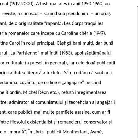
rent (1919-2000). A fost, mai ales în anii 1950-1960, un
s reviste, a cunoscut – scriind sub pseudonim! – un uriaș
nt, de o originalitate frapantă: Les Corps traquilles
eria romanelor care începe cu Caroline chérie (1947):
ne Carol în rolul principal. Câștigă bani mulți, dar bună
unarul „La Parisienne“ mai întâi (1953), apoi săptămânalul
or culturale (a presei, în general), iar cele două publicații
in calitatea literară a textelor. Să nu uităm că sunt anii
predomină, cuvântul de ordine e „angajare“ pe când
oine Blondin, Michel Déon etc.), refuză înregimentarea
artre, admirator al comunismului și teoretician al angajării
urent, care publică mai multe pamflete asasine, cum ar fi
ntre filosoful existențialist și romancierul conservator și
le o „morală“. În „Arts“ publică Montherlant, Aymé,