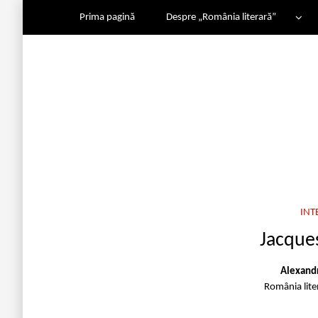
Prima pagină
Despre „România literară”
INT
Jacque
Alexandr
România lit