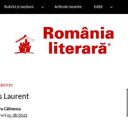
Rubrici și secțiuni
Articole recente
Ediții
ERSTIȚII
s Laurent
u Călinescu
erară
nr. 38/2023