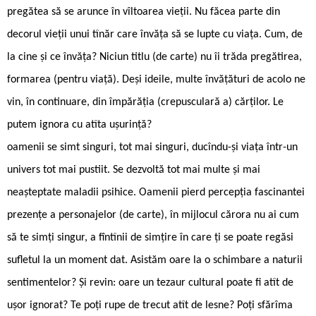
pregătea să se arunce în vîltoarea vieții. Nu făcea parte din
decorul vieții unui tînăr care învăța să se lupte cu viața. Cum, de
la cine și ce învăța? Niciun titlu (de carte) nu îi trăda pregătirea,
formarea (pentru viață). Deși ideile, multe învățături de acolo ne
vin, în continuare, din împărăția (crepusculară a) cărților. Le
putem ignora cu atîta ușurință?
oamenii se simt singuri, tot mai singuri, ducîndu-și viața într-un
univers tot mai pustiit. Se dezvoltă tot mai multe și mai
neașteptate maladii psihice. Oamenii pierd percepția fascinantei
prezențe a personajelor (de carte), în mijlocul cărora nu ai cum
să te simți singur, a fîntînii de simțire în care ți se poate regăsi
sufletul la un moment dat. Asistăm oare la o schimbare a naturii
sentimentelor? Și revin: oare un tezaur cultural poate fi atît de
ușor ignorat? Te poți rupe de trecut atît de lesne? Poți sfărîma