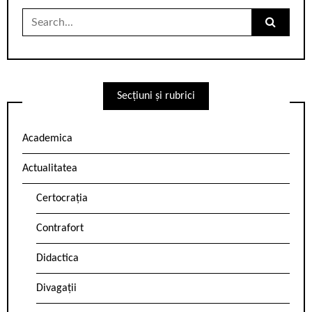
Search
for:
Secțiuni și rubrici
Academica
Actualitatea
Certocrația
Contrafort
Didactica
Divagații