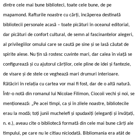
dintre cele mai bune biblioteci, toate cele bune, de pe
mapamond. Rafturile noastre cu cărți, încăperea destinată
bibliotecii personale acasă – toate picături în oceanul editorial,
dar picături de confort cultural, de semn al fascinantelor alegeri,
al privilegiilor omului care se caută pe sine și se lasă căutat de
spirite alese. Nu țin să rostesc cuvinte mari, dar calea în viață se
configurează și cu ajutorul cărților, cele pline de idei și fantezie,
de visare și de stele ce veghează mari drumuri interioare.
Rătăciri în relația cu cartea vor mai fi fost, dar de o altă natură.
Într-o notă din romanul lui Nicolae Filimon, Ciocoii vechi și noi, se
menționează: „Pe acei timpi, ca și în zilele noastre, bibliotecile
erau la modă; toți junii muchelefi și spudaxiți (eleganți și învățați,
n. e.), aveau cîte o bibliotecă formată din cele mai bune cărți ale
timpului, pe care nu le citiau niciodată. Bibliomania era atât de