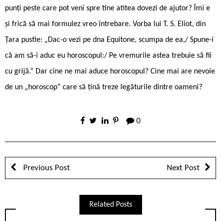
punți peste care pot veni spre tine atîtea dovezi de ajutor? Îmi e
și frică să mai formulez vreo întrebare. Vorba lui T. S. Eliot, din
Țara pustie: „Dac-o vezi pe dna Equitone, scumpa de ea,/ Spune-i
că am să-i aduc eu horoscopul:/ Pe vremurile astea trebuie să fii
cu grijă.“ Dar cine ne mai aduce horoscopul? Cine mai are nevoie
de un „horoscop“ care să țină treze legăturile dintre oameni?
0
Previous Post
Next Post
Related Posts