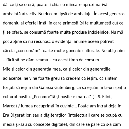
dă, ce ți se oferă, poate fi chiar o mîncare aproximativă
ambalată atractiv. Nu ducem lipsă de ambalaje. În acest generos
domeniu al ofertei însă, în care primești (și te mulțumești cu) ce
ți se oferă, se consumă foarte multe produse îndoielnice. Nu mă
pot abține să nu recunosc o evidență, anume aceea potrivit
căreia „consumăm“ foarte multe gunoaie culturale. Ne obișnuim
– fără să ne dăm seama – cu acest timp de consum.
Mie și celor din generația mea, ca și celor din generațiile
adiacente, ne vine foarte greu să credem că ieșim, că sîntem
forțați să ieșim din Galaxia Gutenberg, ca să eșuăm într-un spațiu
cultural pustiu. „Posomorîtă și pustie e marea.“ (T. S. Eliot,
Marea) / lumea necuprinsă în cuvinte… Poate am intrat deja în
Era Digeraților, sau a digiteraților (intelectuali care se ocupă cu
media și/sau cu concepte digitale), din care se pare că s-a cam