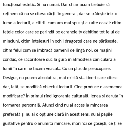
funcțional estetic. Și nu numai. Dar chiar acum trebuie să
reținem că nu se citesc cărți, în general, dar se trăiește într-o
lume a lecturii, a citirii, cum am mai spus și cu alte ocazii: citim
fețele celor care se perindă pe ecranele tv debitînd tot felul de
minciuni, citim înțelesuri în ochii dragostei care ne părăsește,
citim felul cum se îmbracă oamenii de lîngă noi, ce mașini
conduc, ce răcoritoare duc la gură în atmosfera caniculară a
lumii în care ne facem veacul… Cu un plus de preocupare.
Desigur, nu putem absolutiza, mai există și… tineri care citesc,
dar, iată, se modifică obiectul lecturii. Cine produce o asemenea
modificare? În primul rînd ignoranța culturală, lenea și deruta în
formarea personală. Atunci cînd nu ai acces la mîncarea
preferată și nu ai o opțiune clară în acest sens, nu ai papile
gustative pentru o anumită mîncare, mănînci ce găsești, ce ți se