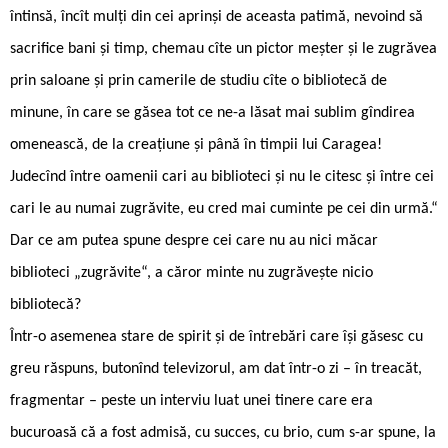
întinsă, încît mulți din cei aprinși de aceasta patimă, nevoind să
sacrifice bani și timp, chemau cîte un pictor meșter și le zugrăvea
prin saloane și prin camerile de studiu cîte o bibliotecă de
minune, în care se găsea tot ce ne-a lăsat mai sublim gîndirea
omenească, de la creațiune și până în timpii lui Caragea!
Judecînd între oamenii cari au biblioteci și nu le citesc și între cei
cari le au numai zugrăvite, eu cred mai cuminte pe cei din urmă.“
Dar ce am putea spune despre cei care nu au nici măcar
biblioteci „zugrăvite“, a căror minte nu zugrăvește nicio
bibliotecă?
Într-o asemenea stare de spirit și de întrebări care își găsesc cu
greu răspuns, butonînd televizorul, am dat într-o zi – în treacăt,
fragmentar – peste un interviu luat unei tinere care era
bucuroasă că a fost admisă, cu succes, cu brio, cum s-ar spune, la