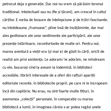
petrecut deja o generație. Dar noi nu vrem să părăsim terenul
tradițional. Intelectuali sau nu (fie și țărani), am crescut în cultul
cărților. E vorba de tezaure de înțelepciune și de trăiri fascinante,
nu întotdeauna „frumoase“, pline însă de învățăminte, dar mai
ales gestionare ale unor sentimente ale participării, ale unor
prezențe întăritoare, reconfortante de multe ori. Pentru noi,
marea aventură a vieții era (și mai e) de găsit în cărți, oricît de
realist am privi existența. Le adoram/ le adorăm, ne mîndream
cu ele, bucuroși cînd la aveam la îndemînă, în biblioteci
accesibile, librării interesate de a oferi din rafturi apariții
editoriale recente, în bibliotecile proprii, pe care ni le încropeam
încă din copilărie. Nu erau, nu sînt foarte multe titluri, în
asemenea „colecții“ personale, în comparație cu marea
bibliotecă a lumii, în imaginea căreia s-ar putea regăsi unele