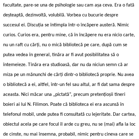
facultate, pare-se una de psihologie sau cam așa ceva. Era o fată
deșteaptă, dezinvoltă, volubilă. Vorbea cu bucurie despre
succesul ei. Discuția se întîmpla într-o încăpere austeră. Nimic
curios. Curios era, pentru mine, că în încăpere nu era nicio carte,
nu un raft cu cărți, nu o mică bibliotecă pe care, după cum se
putea vedea în general, tînăra ar fi avut posibilitatea să o
întemeieze. Tînăra era studioasă, dar nu da niciun semn că ar
miza pe un mănunchi de cărți dintr-o bibliotecă proprie. Nu avea
o bibliotecă a ei, altfel, într-un fel sau altul, ar fi dat sama despre
aceasta. Nici măcar una „pictată“, precum pretențioșii tineri
boieri ai lui N. Filimon. Poate că biblioteca ei era ascunsă în
telefonul mobil, unde putea fi consultată cu lejeritate. Dar cartea,
obiectul acela pe care focul îl arde cu greu, nu se (mai) afla la loc
de cinste, nu mai însemna, probabil, nimic pentru cineva care se