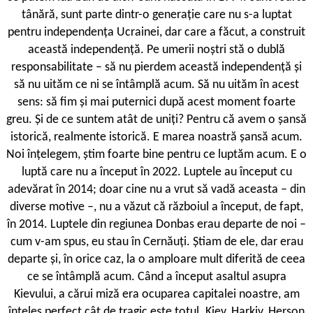
tânără, sunt parte dintr-o generație care nu s-a luptat
pentru independența Ucrainei, dar care a făcut, a construit
această independență. Pe umerii noștri stă o dublă
responsabilitate – să nu pierdem această independență și
să nu uităm ce ni se întâmplă acum. Să nu uităm în acest
sens: să fim și mai puternici după acest moment foarte
greu. Și de ce suntem atât de uniți? Pentru că avem o șansă
istorică, realmente istorică. E marea noastră șansă acum.
Noi înțelegem, știm foarte bine pentru ce luptăm acum. E o
luptă care nu a început în 2022. Luptele au început cu
adevărat în 2014; doar cine nu a vrut să vadă aceasta – din
diverse motive –, nu a văzut că războiul a început, de fapt,
în 2014. Luptele din regiunea Donbas erau departe de noi –
cum v-am spus, eu stau în Cernăuți. Știam de ele, dar erau
departe și, în orice caz, la o amploare mult diferită de ceea
ce se întâmplă acum. Când a început asaltul asupra
Kievului, a cărui miză era ocuparea capitalei noastre, am
înțeles perfect cât de tragic este totul. Kiev, Harkiv, Herson