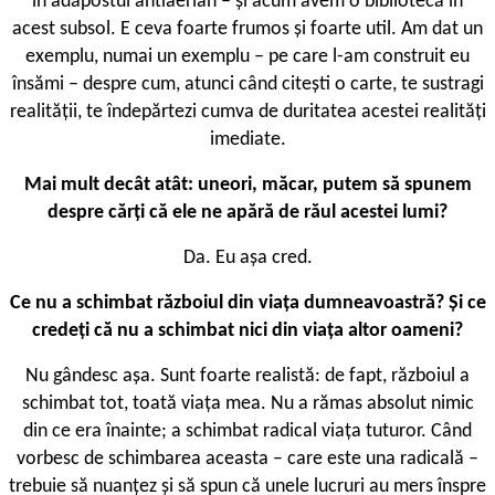
în adăpostul antiaerian – și acum avem o bibliotecă în
acest subsol. E ceva foarte frumos și foarte util. Am dat un
exemplu, numai un exemplu – pe care l-am construit eu
însămi – despre cum, atunci când citești o carte, te sustragi
realității, te îndepărtezi cumva de duritatea acestei realități
imediate.
Mai mult decât atât: uneori, măcar, putem să spunem
despre cărți că ele ne apără de răul acestei lumi?
Da. Eu așa cred.
Ce nu a schimbat războiul din viața dumneavoastră? Și ce
credeți că nu a schimbat nici din viața altor oameni?
Nu gândesc așa. Sunt foarte realistă: de fapt, războiul a
schimbat tot, toată viața mea. Nu a rămas absolut nimic
din ce era înainte; a schimbat radical viața tuturor. Când
vorbesc de schimbarea aceasta – care este una radicală –
trebuie să nuanțez și să spun că unele lucruri au mers înspre