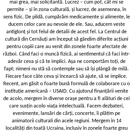
mai grea, mai solicitantă. Lucrez – cum pot, cât mi se
permite – și în zona culturală, și lucrez, de asemenea, în
sens fizic. De pildă, cumpărăm medicamente și alimente, le
ducem celor care au nevoie de ele. Sau, aducem veste
antiglonț și tot felul de detalii de acest fel. La Centrul de
cultură din Cernăuți am început să gândim diferite acțiuni
pentru copiii care au venit din zonele foarte afectate de
război. Când faci o muncă fizică, ai sentimentul că faci într-
adevăr ceva și că te implici. Așa ne comportăm toți, de
fapt; nimeni nu stă să contemple sau să își plângă de milă.
Fiecare face câte ceva și încearcă să ajute, să se implice.
Recent, am găsit o foarte bună formulă de colaborare cu o
instituție americană – USAID. Cu ajutorul finanțării venite
de acolo, mergem în diverse orașe pentru a fi alături de cei
care susțin acolo viața intelectuală. Facem dezbateri,
evenimente, lansări de cărți, concerte, îi plătim pe
animatorii culturali din acele regiuni. Mergem în 14
localități din toată Ucraina, inclusiv în zonele foarte greu