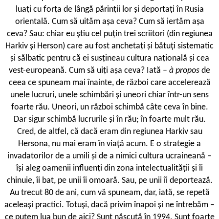
luați cu forța de lângă părinții lor și deportați în Rusia
orientală. Cum să uităm așa ceva? Cum să iertăm așa
ceva? Sau: chiar eu știu cel puțin trei scriitori (din regiunea
Harkiv și Herson) care au fost anchetați și bătuți sistematic
și sălbatic pentru că ei susțineau cultura națională și cea
vest-europeană. Cum să uiți așa ceva? Iată –
à propos
de
ceea ce spuneam mai înainte, de război care accelerează
unele lucruri, unele schimbări și uneori chiar într-un sens
foarte rău. Uneori, un război schimbă câte ceva în bine.
Dar sigur schimbă lucrurile și în rău; în foarte mult rău.
Cred, de altfel, că dacă eram din regiunea Harkiv sau
Hersona, nu mai eram în viață acum. E o strategie a
invadatorilor de a umili și de a nimici cultura ucraineană –
își aleg oamenii influenți din zona intelectualității și îi
chinuie, îi bat, pe unii îi omoară. Sau, pe unii îi deportează.
Au trecut 80 de ani, cum vă spuneam, dar, iată, se repetă
aceleași practici. Totuși, dacă privim înapoi și ne întrebăm –
ce putem lua bun de aici? Sunt născută în 1994. Sunt foarte