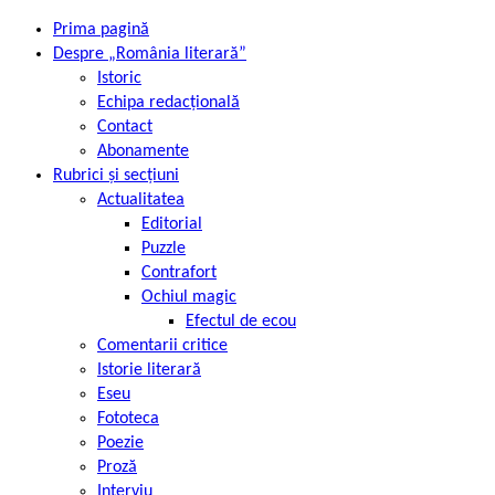
Prima pagină
Despre „România literară”
Istoric
Echipa redacțională
Contact
Abonamente
Rubrici și secțiuni
Actualitatea
Editorial
Puzzle
Contrafort
Ochiul magic
Efectul de ecou
Comentarii critice
Istorie literară
Eseu
Fototeca
Poezie
Proză
Interviu