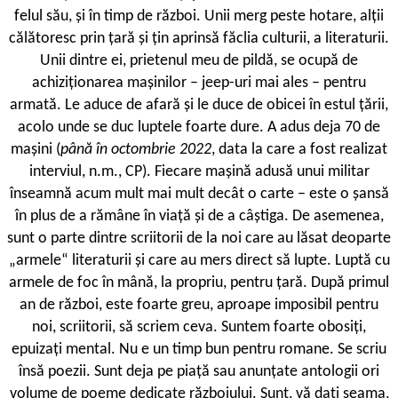
felul său, și în timp de război. Unii merg peste hotare, alții
călătoresc prin țară și țin aprinsă făclia culturii, a literaturii.
Unii dintre ei, prietenul meu de pildă, se ocupă de
achiziționarea mașinilor – jeep-uri mai ales – pentru
armată. Le aduce de afară și le duce de obicei în estul țării,
acolo unde se duc luptele foarte dure. A adus deja 70 de
mașini (
până în octombrie 2022
, data la care a fost realizat
interviul, n.m., CP). Fiecare mașină adusă unui militar
înseamnă acum mult mai mult decât o carte – este o șansă
în plus de a rămâne în viață și de a câștiga. De asemenea,
sunt o parte dintre scriitorii de la noi care au lăsat deoparte
„armele“ literaturii și care au mers direct să lupte. Luptă cu
armele de foc în mână, la propriu, pentru țară. După primul
an de război, este foarte greu, aproape imposibil pentru
noi, scriitorii, să scriem ceva. Suntem foarte obosiți,
epuizați mental. Nu e un timp bun pentru romane. Se scriu
însă poezii. Sunt deja pe piață sau anunțate antologii ori
volume de poeme dedicate războiului. Sunt, vă dați seama,