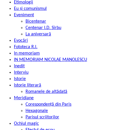
Etimologii
Eu și comunismul
Eveniment
Bicentenar
Centenar I.D. Sîrbu
La aniversară
Evocări
Fototeca R.l.
In memoriam
IN MEMORIAM NICOLAE MANOLESCU
Inedit
Interviu
Istorie
Istorie literară
Romanele de altădată
Meridiane
Corespondență din Paris
Hexagonale
Parisul scriitorilor
Ochiul magic
Efectul de ecou