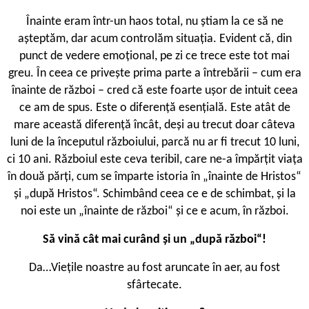
Înainte eram într-un haos total, nu știam la ce să ne
așteptăm, dar acum controlăm situația. Evident că, din
punct de vedere emoțional, pe zi ce trece este tot mai
greu. În ceea ce privește prima parte a întrebării – cum era
înainte de război – cred că este foarte ușor de intuit ceea
ce am de spus. Este o diferență esențială. Este atât de
mare această diferență încât, deși au trecut doar câteva
luni de la începutul războiului, parcă nu ar fi trecut 10 luni,
ci 10 ani. Războiul este ceva teribil, care ne-a împărțit viața
în două părți, cum se împarte istoria în „înainte de Hristos“
și „după Hristos“. Schimbând ceea ce e de schimbat, și la
noi este un „înainte de război“ și ce e acum, în război.
Să vină cât mai curând și un „după război“!
Da…Viețile noastre au fost aruncate în aer, au fost
sfârtecate.