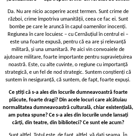
Da. Nu are nicio acoperire acest termen. Sunt crime de
război, crime împotriva umanității, ceea ce fac ei. Sunt
bombe pe care le aruncă în capul oamenilor inocenți.
Regiunea în care locuiesc – cu Cernăuțiul în centrul ei –
este una foarte expusă, pentru că ea are și relevanță
militară, și una umanitară. Pe aici vin convoaiele de
ajutoare militare, foarte importante pentru supraviețuirea
noastră. Este, cu alte cuvinte, o regiune cu importanță
strategică, e un fel de nod strategic. Suntem conștienți că
suntem în nesiguranță, că suntem, de fapt, foarte expuși.
Ce știți că s-a ales din locurile dumneavoastră foarte
plăcute, foarte dragi? Din acele locuri care alcătuiau
normalitatea dumneavoastră culturală, chiar existențială,
am putea spune? Ce s-a ales din locurile unde lansați
cărți, din teatre, din biblioteci? Ce sunt ele acum?
Sunt altfel. Totul este, de fapt, altfel, vă dați seama. În