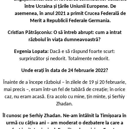
între Ucraina şi ţările Uniunii Europene. De
asemenea, în anul 2021 a primit Crucea Federală de
Merit a Republicii Federale Germania.
Cristian Pătrășconiu: O să întreb abrupt: cum a intrat
războiul în viața dumneavoastră?
Evgenia Lopata:
Dacă e să răspund foarte scurt:
surprinzător și nedorit. Totalmente nedorit.
Unde erați în data de 24 februarie 2022?
Înainte de a începe războiul – în zilele de 19 și 20 februarie,
mai precis –, eram într-un fel de tabără de creație; în orice
caz, nu eram acasă. Era acolo cu mine, țin minte, și Serhiy
Zhadan.
Îl cunosc pe Serhiy Zhadan. Ne-am întâlnit la Timișoara în
urmă cu câțiva ani – am moderat o dezbatere la care a