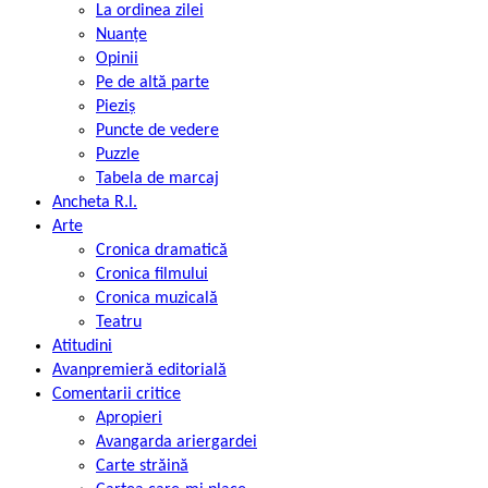
La ordinea zilei
Nuanțe
Opinii
Pe de altă parte
Pieziș
Puncte de vedere
Puzzle
Tabela de marcaj
Ancheta R.l.
Arte
Cronica dramatică
Cronica filmului
Cronica muzicală
Teatru
Atitudini
Avanpremieră editorială
Comentarii critice
Apropieri
Avangarda ariergardei
Carte străină