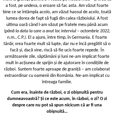
a fost, pe undeva, o eroare să fac asta. Am văzut foarte
bine ce se întâmpla acolo, am văzut haosul de acolo, toată
lumea dorea de fapt să fugă din calea războiului. A fost
ultima oară când l-am văzut pe fratele meu până acum
(
până la data la care a avut loc interviul – octombrie 2022,
n.m., C.P.
)
. El a ajuns, între timp, în Germania. E foarte
tânăr, vrea foarte mult să lupte, dar nu e încă pregătit să o
facă și, dacă vine, riscă să fie ucis foarte repede. În
următoarele zile, săptămâni și luni ne-am implicat foarte
mult în acțiunea de sprijin și de ajutorare în condițiile de
război. Suntem foarte aproape de graniță – am colaborat
extraordinar cu oamenii din România. Ne-am implicat cu
întreaga familie.
Cum era, înainte de război, o zi obișnuită pentru
dumneavoastră? Și ce este acum, în război, o zi? O zi
despre care nu pot să spun nicicum că ar fi una
obișnuită…