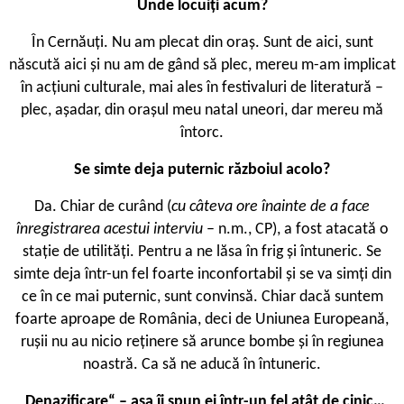
Unde locuiți acum?
În Cernăuți. Nu am plecat din oraș. Sunt de aici, sunt
născută aici și nu am de gând să plec, mereu m-am implicat
în acțiuni culturale, mai ales în festivaluri de literatură –
plec, așadar, din orașul meu natal uneori, dar mereu mă
întorc.
Se simte deja puternic războiul acolo?
Da. Chiar de curând (
cu câteva ore înainte de a face
înregistrarea acestui interviu
– n.m., CP), a fost atacată o
stație de utilități. Pentru a ne lăsa în frig și întuneric. Se
simte deja într-un fel foarte inconfortabil și se va simți din
ce în ce mai puternic, sunt convinsă. Chiar dacă suntem
foarte aproape de România, deci de Uniunea Europeană,
rușii nu au nicio reținere să arunce bombe și în regiunea
noastră. Ca să ne aducă în întuneric.
Denazificare“ – așa îi spun ei într-un fel atât de cinic…
„