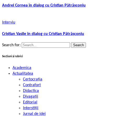
Andrei Cornea în dialog cu Cristian Pătrășconiu
Interviu
Cristian Vasile în dialog cu Cristian Pătrășconiu
Search for:
Secțiuni și rubrici
Academica
Actualitatea
Certocrația
Contrafort
Didactica
Divagații
Editorial
Interstiții
Jurnal de idei