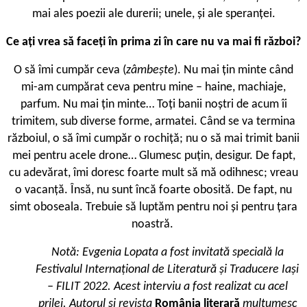
mai ales poezii ale durerii; unele, și ale speranței.
Ce ați vrea să faceți în prima zi în care nu va mai fi război?
O să îmi cumpăr ceva (
zâmbește
). Nu mai țin minte când
mi-am cumpărat ceva pentru mine – haine, machiaje,
parfum. Nu mai țin minte… Toți banii noștri de acum îi
trimitem, sub diverse forme, armatei. Când se va termina
războiul, o să îmi cumpăr o rochiță; nu o să mai trimit banii
mei pentru acele drone… Glumesc puțin, desigur. De fapt,
cu adevărat, îmi doresc foarte mult să mă odihnesc; vreau
o vacanță. Însă, nu sunt încă foarte obosită. De fapt, nu
simt oboseala. Trebuie să luptăm pentru noi și pentru țara
noastră.
Notă: Evgenia Lopata a fost invitată specială la
Festivalul Internațional de Literatură și Traducere Iași
– FILIT 2022. Acest interviu a fost realizat cu acel
prilej. Autorul și revista
România literar
ă
mulțumesc