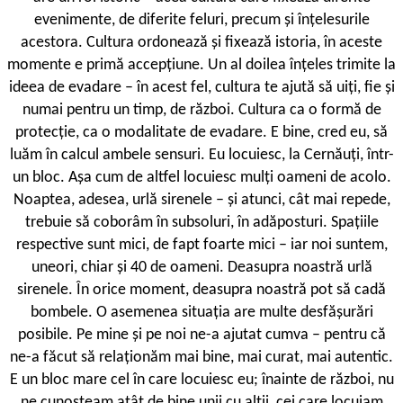
evenimente, de diferite feluri, precum și înțelesurile
acestora. Cultura ordonează și fixează istoria, în aceste
momente e primă accepțiune. Un al doilea înțeles trimite la
ideea de evadare – în acest fel, cultura te ajută să uiți, fie și
numai pentru un timp, de război. Cultura ca o formă de
protecție, ca o modalitate de evadare. E bine, cred eu, să
luăm în calcul ambele sensuri. Eu locuiesc, la Cernăuți, într-
un bloc. Așa cum de altfel locuiesc mulți oameni de acolo.
Noaptea, adesea, urlă sirenele – și atunci, cât mai repede,
trebuie să coborâm în subsoluri, în adăposturi. Spațiile
respective sunt mici, de fapt foarte mici – iar noi suntem,
uneori, chiar și 40 de oameni. Deasupra noastră urlă
sirenele. În orice moment, deasupra noastră pot să cadă
bombele. O asemenea situația are multe desfășurări
posibile. Pe mine și pe noi ne-a ajutat cumva – pentru că
ne-a făcut să relaționăm mai bine, mai curat, mai autentic.
E un bloc mare cel în care locuiesc eu; înainte de război, nu
ne cunoșteam atât de bine unii cu alții, cei care locuiam