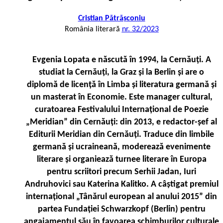
Cristian Pătrășconiu
România literară
nr. 32/2023
Evgenia Lopata e născută în 1994, la Cernăuţi. A
studiat la Cernăuţi, la Graz şi la Berlin și are o
diplomă de licenţă în Limba şi literatura germană şi
un masterat în Economie. Este manager cultural,
curatoarea Festivalului Internaţional de Poezie
„Meridian” din Cernăuți: din 2013, e redactor-şef al
Editurii Meridian din Cernăuţi. Traduce din limbile
germană şi ucraineană, moderează evenimente
literare şi organiează turnee literare în Europa
pentru scriitori precum Serhii Jadan, Iuri
Andruhovici sau Katerina Kalitko. A câștigat premiul
internaţional „Tânărul european al anului 2015” din
partea Fundaţiei Schwarzkopf (Berlin) pentru
angajamentul său în favoarea schimburilor culturale