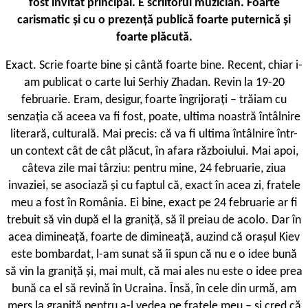
fost invitat principal. E scriitorul muzician. Foarte
carismatic și cu o prezență publică foarte puternică și
foarte plăcută.
Exact. Scrie foarte bine și cântă foarte bine. Recent, chiar i-
am publicat o carte lui Serhiy Zhadan. Revin la 19-20
februarie. Eram, desigur, foarte îngrijorați – trăiam cu
senzația că aceea va fi fost, poate, ultima noastră întâlnire
literară, culturală. Mai precis: că va fi ultima întâlnire într-
un context cât de cât plăcut, în afara războiului. Mai apoi,
câteva zile mai târziu: pentru mine, 24 februarie, ziua
invaziei, se asociază și cu faptul că, exact în acea zi, fratele
meu a fost în România. Ei bine, exact pe 24 februarie ar fi
trebuit să vin după el la graniță, să îl preiau de acolo. Dar în
acea dimineață, foarte de dimineață, auzind că orașul Kiev
este bombardat, l-am sunat să îi spun că nu e o idee bună
să vin la graniță și, mai mult, că mai ales nu este o idee prea
bună ca el să revină în Ucraina. Însă, în cele din urmă, am
mers la graniță pentru a-l vedea pe fratele meu – și cred că