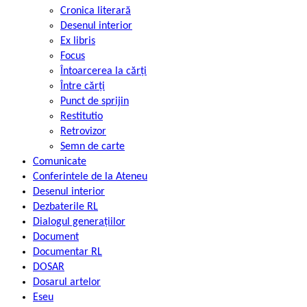
Cronica literară
Desenul interior
Ex libris
Focus
Întoarcerea la cărți
Între cărți
Punct de sprijin
Restitutio
Retrovizor
Semn de carte
Comunicate
Conferintele de la Ateneu
Desenul interior
Dezbaterile RL
Dialogul generațiilor
Document
Documentar RL
DOSAR
Dosarul artelor
Eseu