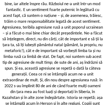
bine, iar altele înspre rău. Războiul ne-a unit într-un mod
fantastic. E un sentiment foarte puternic în legătură cu
acest fapt, că suntem o națiune – și, de asemenea, trăiesc,
trăim o mare responsabilitate legată de acest sentiment.
Agresiunea, teribila agresiune rusă a unit poporul ucrainean
– și a făcut-o mai bine chiar decât președintele. Ne-a făcut
să înțelegem, direct, nu din cărți, cât de important e să ții la
țara ta, să îți iubești pământul natal (pământ, la propriu, nu
metaforic!), cât e de important să vorbești limba ta și nu
limba rusă ca limbă de stat. De fapt, noi suntem sub acest
tip de agresiune de mult timp; de sute de ani, aș îndrăzni să
spun. Și ea, această agresiune se repetă o dată la câteva
generații. Ceea ce ni se întâmplă acum ne-a unit
extraordinar de mult. Și, din nou despre agresiunea rusă: în
2022 s-au împlinit 80 de ani de când foarte mulți oameni
din țara mea au fost luați și deportați în Siberia, în
Kazahstan și în alte zone îndepărtate. Istoria se repetă; așa
se întâmplă acum în Herson și în alte regiuni. Copiii sunt