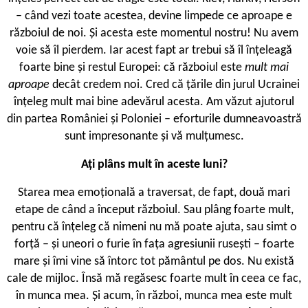
– când vezi toate acestea, devine limpede ce aproape e
războiul de noi. Și acesta este momentul nostru! Nu avem
voie să îl pierdem. Iar acest fapt ar trebui să îl înțeleagă
foarte bine și restul Europei: că războiul este
mult mai
aproape
decât credem noi. Cred că țările din jurul Ucrainei
înțeleg mult mai bine adevărul acesta. Am văzut ajutorul
din partea României și Poloniei – eforturile dumneavoastră
sunt impresonante și vă mulțumesc.
Ați plâns mult în aceste luni?
Starea mea emoțională a traversat, de fapt, două mari
etape de când a început războiul. Sau plâng foarte mult,
pentru că înțeleg că nimeni nu mă poate ajuta, sau simt o
forță – și uneori o furie în fața agresiunii rusești – foarte
mare și îmi vine să întorc tot pământul pe dos. Nu există
cale de mijloc. Însă mă regăsesc foarte mult în ceea ce fac,
în munca mea. Și acum, în război, munca mea este mult