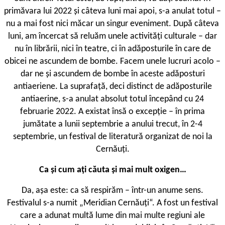
primăvara lui 2022 și câteva luni mai apoi, s-a anulat totul –
nu a mai fost nici măcar un singur eveniment. După câteva
luni, am încercat să reluăm unele activități culturale – dar
nu în librării, nici în teatre, ci în adăposturile în care de
obicei ne ascundem de bombe. Facem unele lucruri acolo –
dar ne și ascundem de bombe în aceste adăposturi
antiaeriene. La suprafață, deci distinct de adăposturile
antiaerine, s-a anulat absolut totul începând cu 24
februarie 2022. A existat însă o excepție – în prima
jumătate a lunii septembrie a anului trecut, în 2-4
septembrie, un festival de literatură organizat de noi la
Cernăuți.
Ca și cum ați căuta și mai mult oxigen…
Da, așa este: ca să respirăm – într-un anume sens.
Festivalul s-a numit „Meridian Cernăuți“. A fost un festival
care a adunat multă lume din mai multe regiuni ale