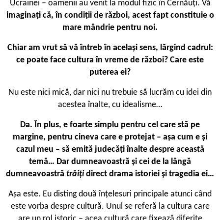
Ucrainei – oamenii au venit la modul fizic în Cernăuți. Vă
imaginați că, în condiții de război, acest fapt constituie o
mare mândrie pentru noi.
Chiar am vrut să vă întreb în același sens, lărgind cadrul:
ce poate face cultura în vreme de război? Care este
puterea ei?
Nu este nici mică, dar nici nu trebuie să lucrăm cu idei din
acestea înalte, cu idealisme…
Da. În plus, e foarte simplu pentru cel care stă pe
margine, pentru cineva care e protejat – așa cum e și
cazul meu – să emită judecăți înalte despre această
temă… Dar dumneavoastră și cei de la lângă
dumneavoastră
trăiți
direct drama istoriei și tragedia ei…
Așa este. Eu disting două înțelesuri principale atunci când
este vorba despre cultură. Unul se referă la cultura care
are un rol istoric – acea cultură care fixează diferite