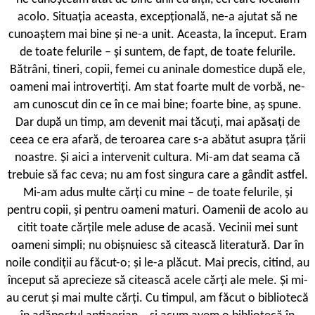
acolo. Situația aceasta, excepțională, ne-a ajutat să ne
cunoaștem mai bine și ne-a unit. Aceasta, la început. Eram
de toate felurile – și suntem, de fapt, de toate felurile.
Bătrâni, tineri, copii, femei cu aninale domestice după ele,
oameni mai introvertiți. Am stat foarte mult de vorbă, ne-
am cunoscut din ce în ce mai bine; foarte bine, aș spune.
Dar după un timp, am devenit mai tăcuți, mai apăsați de
ceea ce era afară, de teroarea care s-a abătut asupra țării
noastre. Și aici a intervenit cultura. Mi-am dat seama că
trebuie să fac ceva; nu am fost singura care a gândit astfel.
Mi-am adus multe cărți cu mine – de toate felurile, și
pentru copii, și pentru oameni maturi. Oamenii de acolo au
citit toate cărțile mele aduse de acasă. Vecinii mei sunt
oameni simpli; nu obișnuiesc să citească literatură. Dar în
noile condiții au făcut-o; și le-a plăcut. Mai precis, citind, au
început să aprecieze să citească acele cărți ale mele. Și mi-
au cerut și mai multe cărți. Cu timpul, am făcut o bibliotecă