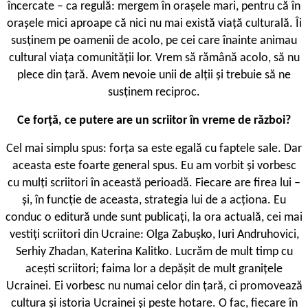
încercate – ca regulă: mergem în orașele mari, pentru că în
orașele mici aproape că nici nu mai există viață culturală. Îi
susținem pe oamenii de acolo, pe cei care înainte animau
cultural viața comunității lor. Vrem să rămână acolo, să nu
plece din țară. Avem nevoie unii de alții și trebuie să ne
susținem reciproc.
Ce forță, ce putere are un scriitor în vreme de război?
Cel mai simplu spus: forța sa este egală cu faptele sale. Dar
aceasta este foarte general spus. Eu am vorbit și vorbesc
cu mulți scriitori în această perioadă. Fiecare are firea lui –
și, în funcție de aceasta, strategia lui de a acționa. Eu
conduc o editură unde sunt publicați, la ora actuală, cei mai
vestiți scriitori din Ucraine: Olga Zabușko, Iuri Andruhovici,
Serhiy Zhadan, Katerina Kalitko. Lucrăm de mult timp cu
acești scriitori; faima lor a depășit de mult granițele
Ucrainei. Ei vorbesc nu numai celor din țară, ci promovează
cultura și istoria Ucrainei și peste hotare. O fac, fiecare în