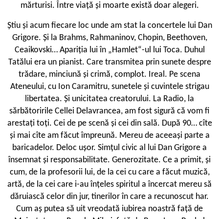
mărturisi. Între viață și moarte există doar alegeri.
Știu și acum fiecare loc unde am stat la concertele lui Dan
Grigore. Și la Brahms, Rahmaninov, Chopin, Beethoven,
Ceaikovski… Apariția lui în „Hamlet“-ul lui Toca. Duhul
Tatălui era un pianist. Care transmitea prin sunete despre
trădare, minciună și crimă, complot. Ireal. Pe scena
Ateneului, cu Ion Caramitru, sunetele și cuvintele strigau
libertatea. Și unicitatea creatorului. La Radio, la
sărbătoririle Cellei Delavrancea, am fost sigură că vom fi
arestați toți. Cei de pe scenă și cei din sală. După 90… cîte
și mai cîte am făcut împreună. Mereu de aceeași parte a
baricadelor. Deloc ușor. Simțul civic al lui Dan Grigore a
însemnat și responsabilitate. Generozitate. Ce a primit, și
cum, de la profesorii lui, de la cei cu care a făcut muzică,
artă, de la cei care i-au înțeles spiritul a încercat mereu să
dăruiască celor din jur, tinerilor în care a recunoscut har.
Cum aș putea să uit vreodată iubirea noastră față de