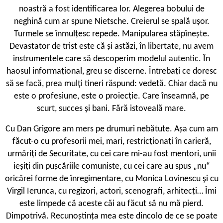
noastră a fost identificarea lor. Alegerea bobului de
neghină cum ar spune Nietsche. Creierul se spală ușor.
Turmele se înmulțesc repede. Manipularea stăpînește.
Devastator de trist este că și astăzi, în libertate, nu avem
instrumentele care să descoperim modelul autentic. În
haosul informațional, greu se discerne. Întrebați ce doresc
să se facă, prea mulți tineri răspund: vedetă. Chiar dacă nu
este o profesiune, este o proiecție. Care înseamnă, pe
scurt, succes și bani. Fără istoveală mare.
C
u Dan Grigore am mers pe drumuri nebătute. Așa cum am
făcut-o cu profesorii mei, mari, restricționați în carieră,
urmăriți de Securitate, cu cei care mi-au fost mentori, unii
ieșiți din pușcăriile comuniste, cu cei care au spus „nu“
oricărei forme de înregimentare, cu Monica Lovinescu și cu
Virgil Ierunca, cu regizori, actori, scenografi, arhitecți… Îmi
este limpede că aceste căi au făcut să nu mă pierd.
Dimpotrivă. Recunoștința mea este dincolo de ce se poate