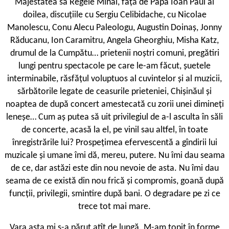
Majestatea sa Regele Mihai, față de Papa Ioan Paul al
doilea, discuțiile cu Sergiu Celibidache, cu Nicolae
Manolescu, Conu Alecu Paleologu, Augustin Doinaș, Jonny
Răducanu, Ion Caramitru, Angela Gheorghiu, Misha Katz,
drumul de la Cumpătu… prietenii noștri comuni, pregătiri
lungi pentru spectacole pe care le-am făcut, șuetele
interminabile, răsfățul voluptuos al cuvintelor și al muzicii,
sărbătorile legate de ceasurile prieteniei, Chișinăul și
noaptea de după concert amestecată cu zorii unei dimineți
leneșe… Cum aș putea să uit privilegiul de a-l asculta în săli
de concerte, acasă la el, pe vinil sau altfel, în toate
înregistrările lui? Prospețimea efervescentă a gîndirii lui
muzicale și umane îmi dă, mereu, putere. Nu îmi dau seama
de ce, dar astăzi este din nou nevoie de asta. Nu îmi dau
seama de ce există din nou frică și compromis, goană după
funcții, privilegii, smintire după bani. O degradare pe zi ce
trece tot mai mare.
V
ara asta mi s-a părut atît de lungă. M-am topit în forme