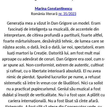
Marina Constantinescu
România literară
nr. 35/2023
G
enerația mea a văzut în Dan Grigore un model. Eram
fascinați de inteligența sa muzicală, de accentele din
interpretare, de citirea profundă a partiturii, foarte altfel,
foarte mărturisitoare, desăvîrșită tehnic, de lumea care se
năștea acolo, o dată, încă o dată, iar noi, spectatorii, eram
luați martori la Creație. Datorită lui, am fost mult mai
aproape cu adevărat de ceruri. Dan Grigore era
cool
, cum s-
ar spune azi. Non-conformist, extrem de autentic, cultivat
și rafinat, cu o libertate interioară absolută. El nu avea
nimic de pierdut. Spunînd lucrurilor pe nume, a refuzat
sistematic să intre în vreun cor de lăudători. Nici ca solist
nu a practicat pupincurismul. Geniul său muzical a fost
dublat și însoțit de verticalitate. Nu i-a fost ușor. A plătit cu
cariera internațională. Nu a fost lăsat să cînte afară.