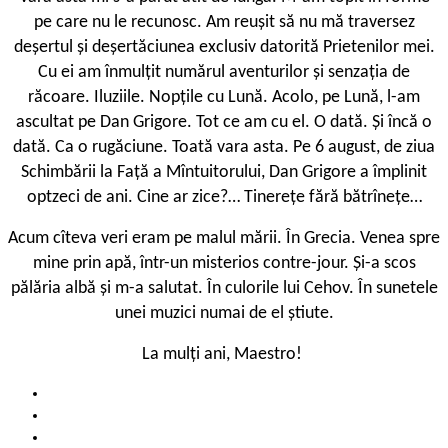
pe care nu le recunosc. Am reușit să nu mă traversez
deșertul și deșertăciunea exclusiv datorită Prietenilor mei.
Cu ei am înmulțit numărul aventurilor și senzația de
răcoare. Iluziile. Nopțile cu Lună. Acolo, pe Lună, l-am
ascultat pe Dan Grigore. Tot ce am cu el. O dată. Și încă o
dată. Ca o rugăciune. Toată vara asta. Pe 6 august, de ziua
Schimbării la Față a Mîntuitorului, Dan Grigore a împlinit
optzeci de ani. Cine ar zice?… Tinerețe fără bătrînețe…
Acum cîteva veri eram pe malul mării. În Grecia. Venea spre
mine prin apă, într-un misterios contre-jour. Și-a scos
pălăria albă și m-a salutat. În culorile lui Cehov. În sunetele
unei muzici numai de el știute.
La mulți ani, Maestro!