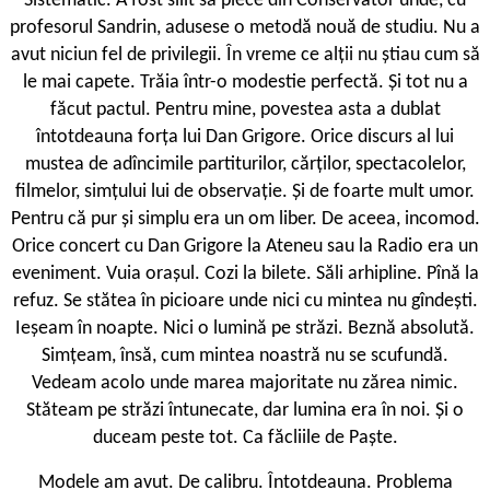
Sistematic. A fost silit să plece din Conservator unde, cu
profesorul Sandrin, adusese o metodă nouă de studiu. Nu a
avut niciun fel de privilegii. În vreme ce alții nu știau cum să
le mai capete. Trăia într-o modestie perfectă. Și tot nu a
făcut pactul. Pentru mine, povestea asta a dublat
întotdeauna forța lui Dan Grigore. Orice discurs al lui
mustea de adîncimile partiturilor, cărților, spectacolelor,
filmelor, simțului lui de observație. Și de foarte mult umor.
Pentru că pur și simplu era un om liber. De aceea, incomod.
Orice concert cu Dan Grigore la Ateneu sau la Radio era un
eveniment. Vuia orașul. Cozi la bilete. Săli arhipline. Pînă la
refuz. Se stătea în picioare unde nici cu mintea nu gîndești.
Ieșeam în noapte. Nici o lumină pe străzi. Beznă absolută.
Simțeam, însă, cum mintea noastră nu se scufundă.
Vedeam acolo unde marea majoritate nu zărea nimic.
Stăteam pe străzi întunecate, dar lumina era în noi. Și o
duceam peste tot. Ca făcliile de Paște.
Modele am avut. De calibru. Întotdeauna. Problema