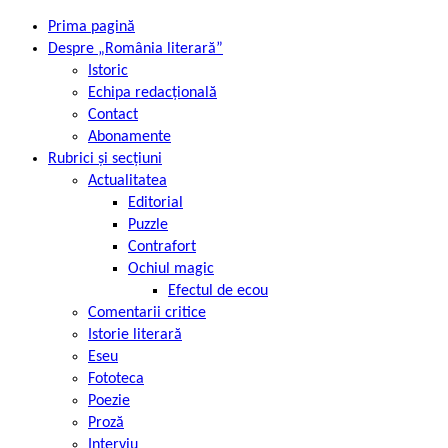
Prima pagină
Despre „România literară”
Istoric
Echipa redacțională
Contact
Abonamente
Rubrici și secțiuni
Actualitatea
Editorial
Puzzle
Contrafort
Ochiul magic
Efectul de ecou
Comentarii critice
Istorie literară
Eseu
Fototeca
Poezie
Proză
Interviu