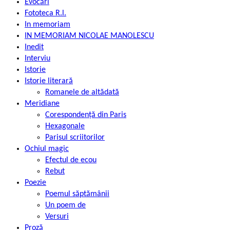
Evocări
Fototeca R.l.
In memoriam
IN MEMORIAM NICOLAE MANOLESCU
Inedit
Interviu
Istorie
Istorie literară
Romanele de altădată
Meridiane
Corespondență din Paris
Hexagonale
Parisul scriitorilor
Ochiul magic
Efectul de ecou
Rebut
Poezie
Poemul săptămânii
Un poem de
Versuri
Proză