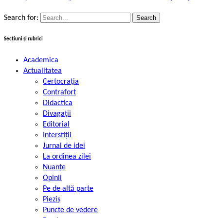
Search for:
Secțiuni și rubrici
Academica
Actualitatea
Certocrația
Contrafort
Didactica
Divagații
Editorial
Interstiții
Jurnal de idei
La ordinea zilei
Nuanțe
Opinii
Pe de altă parte
Pieziș
Puncte de vedere