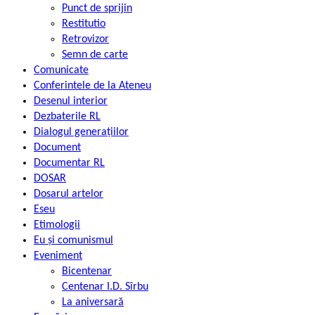
Punct de sprijin
Restitutio
Retrovizor
Semn de carte
Comunicate
Conferintele de la Ateneu
Desenul interior
Dezbaterile RL
Dialogul generațiilor
Document
Documentar RL
DOSAR
Dosarul artelor
Eseu
Etimologii
Eu și comunismul
Eveniment
Bicentenar
Centenar I.D. Sîrbu
La aniversară