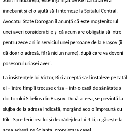
Sosit în București, este înștiințat de Riki că tatăl ei a
înnebunit și el o ajută să-l interneze la Spitalul Central.
Avocatul State Dorogan îl anunță că este moștenitorul
unei averi considerabile și că acum are obligația să intre
pentru zece ani în serviciul unei persoane de la Brașov (îi
dă doar o adresă, fără niciun nume), după care va deveni
posesorul uriașei averi.
La insistențele lui Victor, Riki acceptă să-l instaleze pe tatăl
ei – între timp îi trecuse criza – într-o casă de sănătate a
doctorului Sibelius din Brașov. După aceea, se prezintă la
slujba de la adresa indicată, mergând acolo împreună cu
Riki. Spre fericirea lui și deznădejdea lui Riki, o găsește la
acea adresă pe Solanta, proprietara casei.