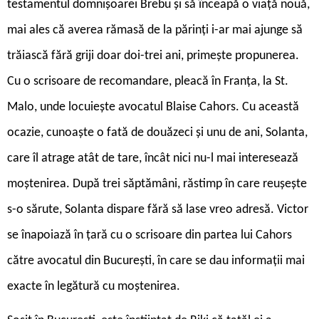
testamentul domnișoarei Brebu și să înceapă o viață nouă,
mai ales că averea rămasă de la părinți i-ar mai ajunge să
trăiască fără griji doar doi-trei ani, primește propunerea.
Cu o scrisoare de recomandare, pleacă în Franța, la St.
Malo, unde locuiește avocatul Blaise Cahors. Cu această
ocazie, cunoaște o fată de douăzeci și unu de ani, Solanta,
care îl atrage atât de tare, încât nici nu-l mai interesează
moștenirea. După trei săptămâni, răstimp în care reușește
s-o sărute, Solanta dispare fără să lase vreo adresă. Victor
se înapoiază în țară cu o scrisoare din partea lui Cahors
către avocatul din București, în care se dau informații mai
exacte în legătură cu moștenirea.