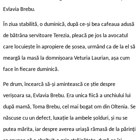
Evlavia Brebu.
În ziua stabilită, o duminică, după ce-și bea cafeaua adusă
de bătrâna servitoare Terezia, pleacă pe jos la avocatul
care locuiește în apropiere de șosea, urmând ca de la el să
meargă la masă la domnișoara Veturia Laurian, așa cum
face în fiecare duminică.
Pe drum, încearcă să-și amintească ce știe despre
verișoara sa, Evlavia Brebu. Era unica fiică a unchiului lui
după mamă, Toma Brebu, cel mai bogat om din Oltenia. Se
născuse cu un defect, luxație la ambele șolduri, și nu se
putea mărita, iar despre averea uriașă rămasă de la părinți