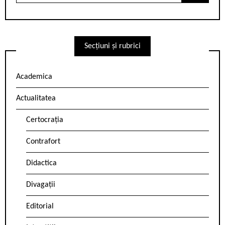
Secțiuni și rubrici
Academica
Actualitatea
Certocrația
Contrafort
Didactica
Divagații
Editorial