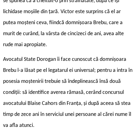
se spunea că a cheltuit-o prin străinătate, după ce își
lichidase moșiile din țară. Victor este surprins că el ar
putea moșteni ceva, fiindcă domnișoara Brebu, care a
murit de curând, la vârsta de cincizeci de ani, avea alte
rude mai apropiate.
Avocatul State Dorogan îi face cunoscut că domnișoara
Brebu l-a lăsat pe el legatarul ei universal; pentru a intra în
posesia moștenirii trebuie să îndeplinească însă două
condiții: să identifice averea rămasă, cerând concursul
avocatului Blaise Cahors din Franța, și după aceea să stea
timp de zece ani în serviciul unei persoane al cărei nume îl
va afla atunci.