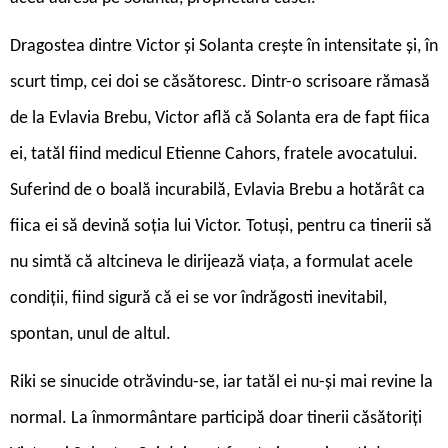
Dragostea dintre Victor și Solanta crește în intensitate și, în
scurt timp, cei doi se căsătoresc. Dintr-o scrisoare rămasă
de la Evlavia Brebu, Victor află că Solanta era de fapt fiica
ei, tatăl fiind medicul Etienne Cahors, fratele avocatului.
Suferind de o boală incurabilă, Evlavia Brebu a hotărât ca
fiica ei să devină soția lui Victor. Totuși, pentru ca tinerii să
nu simtă că altcineva le dirijează viața, a formulat acele
condiții, fiind sigură că ei se vor îndrăgosti inevitabil,
spontan, unul de altul.
Riki se sinucide otrăvindu-se, iar tatăl ei nu-și mai revine la
normal. La înmormântare participă doar tinerii căsătoriți