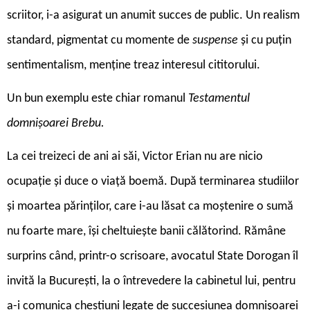
scriitor, i-a asigurat un anumit succes de public. Un realism
standard, pigmentat cu momente de
suspense
și cu puțin
sentimentalism, menține treaz interesul cititorului.
Un bun exemplu este chiar romanul
Testamentul
domnișoarei Brebu.
La cei treizeci de ani ai săi, Victor Erian nu are nicio
ocupație și duce o viață boemă. După terminarea studiilor
și moartea părinților, care i-au lăsat ca moștenire o sumă
nu foarte mare, își cheltuiește banii călătorind. Rămâne
surprins când, printr-o scrisoare, avocatul State Dorogan îl
invită la București, la o întrevedere la cabinetul lui, pentru
a-i comunica chestiuni legate de succesiunea domnișoarei