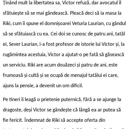
Ținând mult la libertatea sa, Victor refuză, dar avocatul îl
sfătuiește să se mai gândească. Pleacă deci să ia masa la
Riki, cum îi spune el domnișoarei Veturia Laurian, cu gândul
să se sfătuiască cu ea. Cei doi se cunosc de patru ani, tatăl
ei, Sever Laurian, i-a fost profesor de istorie lui Victor și, la
rugămintea acestuia, Victor a ajutat-o pe fată să găsească
un serviciu. Riki are acum douăzeci și patru de ani, este
frumoasă și cultă și se ocupă de menajul tatălui ei care,
ajuns la pensie, a devenit un om dificil.
Pe tineri îi leagă o prietenie puternică, fără a se ajunge la
dragoste, deși Victor se gândește că lângă ea ar putea să
fie fericit. Îndemnat de Riki să accepte oferta din