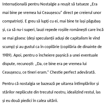
Internațională pentru Nostalgie a reușit să tatueze „Era
mai bine pe vremea lui Ceaușescu“ direct pe creierul unor
compatrioți. E greu să lupți cu ei, mai bine te lași păgubaș
și, ca să nu-i superi, lauzi repede roșiile românești care încă
se mai găsesc (deși speculanții aduși de capitalism le vînd
scump) și au gustul ca în copilărie (copilăria de dinainte de
1989). Apoi, pentru o încheiere pașnică a unei eventuale
dispute, recunoști: „Da, ce bine era pe vremea lui
Ceaușescu, ce tineri eram.“ Chestie perfect adevărată.
Pentru că nostalgia se bazează pe uitarea întîmplărilor și
stărilor neplăcute din trecutul nostru, idealizînd restul, las
și eu două piedici în calea uitării.