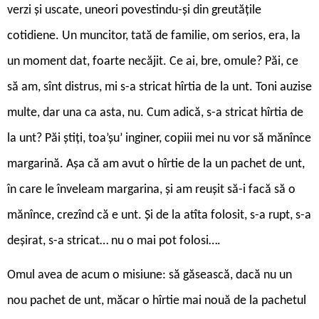
verzi și uscate, uneori povestindu-și din greutățile
cotidiene. Un muncitor, tată de familie, om serios, era, la
un moment dat, foarte necăjit. Ce ai, bre, omule? Păi, ce
să am, sînt distrus, mi s-a stricat hîrtia de la unt. Toni auzise
multe, dar una ca asta, nu. Cum adică, s-a stricat hîrtia de
la unt? Păi știți, toa’șu’ inginer, copiii mei nu vor să mănînce
margarină. Așa că am avut o hîrtie de la un pachet de unt,
în care le înveleam margarina, și am reușit să-i facă să o
mănînce, crezînd că e unt. Și de la atîta folosit, s-a rupt, s-a
deșirat, s-a stricat… nu o mai pot folosi….
Omul avea de acum o misiune: să găsească, dacă nu un
nou pachet de unt, măcar o hîrtie mai nouă de la pachetul