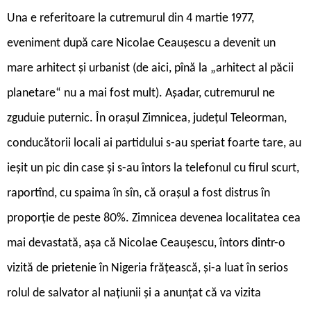
Una e referitoare la cutremurul din 4 martie 1977,
eveniment după care Nicolae Ceaușescu a devenit un
mare arhitect și urbanist (de aici, pînă la „arhitect al păcii
planetare“ nu a mai fost mult). Așadar, cutremurul ne
zguduie puternic. În orașul Zimnicea, județul Teleorman,
conducătorii locali ai partidului s-au speriat foarte tare, au
ieșit un pic din case și s-au întors la telefonul cu firul scurt,
raportînd, cu spaima în sîn, că orașul a fost distrus în
proporție de peste 80%. Zimnicea devenea localitatea cea
mai devastată, așa că Nicolae Ceaușescu, întors dintr-o
vizită de prietenie în Nigeria frățească, și-a luat în serios
rolul de salvator al națiunii și a anunțat că va vizita