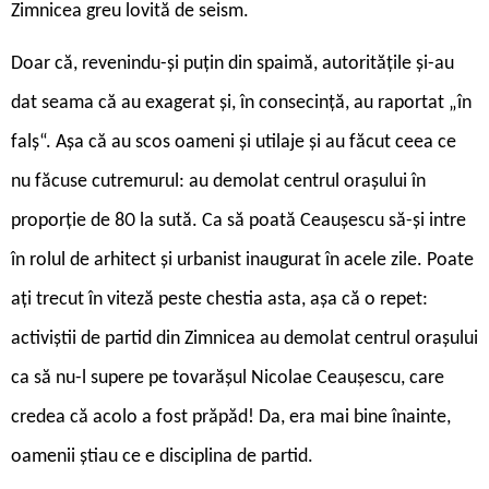
Zimnicea greu lovită de seism.
Doar că, revenindu-și puțin din spaimă, autoritățile și-au
dat seama că au exagerat și, în consecință, au raportat „în
falș“. Așa că au scos oameni și utilaje și au făcut ceea ce
nu făcuse cutremurul: au demolat centrul orașului în
proporție de 80 la sută. Ca să poată Ceaușescu să-și intre
în rolul de arhitect și urbanist inaugurat în acele zile. Poate
ați trecut în viteză peste chestia asta, așa că o repet:
activiștii de partid din Zimnicea au demolat centrul orașului
ca să nu-l supere pe tovarășul Nicolae Ceaușescu, care
credea că acolo a fost prăpăd! Da, era mai bine înainte,
oamenii știau ce e disciplina de partid.