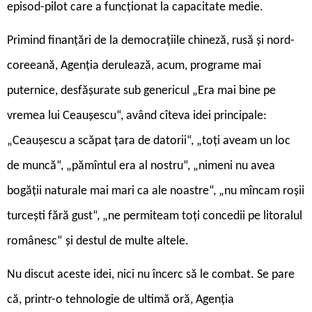
episod-pilot care a funcționat la capacitate medie.
Primind finanțări de la democrațiile chineză, rusă și nord-
coreeană, Agenția derulează, acum, programe mai
puternice, desfășurate sub genericul „Era mai bine pe
vremea lui Ceaușescu“, având cîteva idei principale:
„Ceaușescu a scăpat țara de datorii“, „toți aveam un loc
de muncă“, „pămîntul era al nostru“, „nimeni nu avea
bogății naturale mai mari ca ale noastre“, „nu mîncam roșii
turcești fără gust“, „ne permiteam toți concedii pe litoralul
românesc“ și destul de multe altele.
Nu discut aceste idei, nici nu încerc să le combat. Se pare
că, printr-o tehnologie de ultimă oră, Agenția