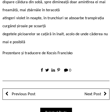
dispare căldura din sobă, spre dimineaţă doar amintirea ei mai
freamătă, mai zbârnâie în teracotă
atingeri violet în noapte, în trunchiuri se absoarbe transpiraţia
curgând șiroaie pe scoarţă
degetele picioarelor se caţără în înalt, acolo de unde căderea nu
mai e posibilă
Prezentare și traducere de Kocsis Francisko
0
Previous Post
Next Post