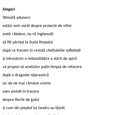
Alegeri
Stimată adunare
astăzi vom vorbi despre proiecte de viitor
aveți răbdare, nu vă înghesuiți
să fiți părtași la iluzia timpului
după ce trecem în revistă cheltuielile sufletești
și întrezărim o îmbunătățire a stării de spirit
vă propun să analizăm puțin timpul de refacere
după o dragoste năprasnică
iar de ne mai rămâne vreme
vom aminti în trecere
despre florile de gutui
și cum din pieptul lui tandru au țâșnit