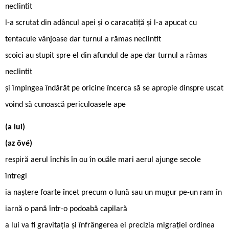
neclintit
l-a scrutat din adâncul apei și o caracatiţă și l-a apucat cu
tentacule vânjoase dar turnul a rămas neclintit
scoici au stupit spre el din afundul de ape dar turnul a rămas
neclintit
și împingea îndărăt pe oricine încerca să se apropie dinspre uscat
voind să cunoască periculoasele ape
(a lui)
(az övé)
respiră aerul închis în ou în ouăle mari aerul ajunge secole
întregi
ia naștere foarte încet precum o lună sau un mugur pe-un ram în
iarnă o pană într-o podoabă capilară
a lui va fi gravitaţia și înfrângerea ei precizia migraţiei ordinea