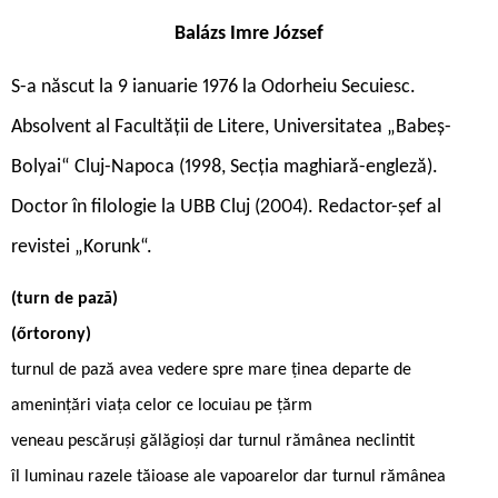
Balázs Imre József
S-a născut la 9 ianuarie 1976 la Odorheiu Secuiesc.
Absolvent al Facultăţii de Litere, Universitatea „Babeș-
Bolyai“ Cluj-Napoca (1998, Secţia maghiară-engleză).
Doctor în filologie la UBB Cluj (2004). Redactor-șef al
revistei „Korunk“.
(turn de pază)
(őrtorony)
turnul de pază avea vedere spre mare ţinea departe de
ameninţări viaţa celor ce locuiau pe țărm
veneau pescăruși gălăgioși dar turnul rămânea neclintit
îl luminau razele tăioase ale vapoarelor dar turnul rămânea