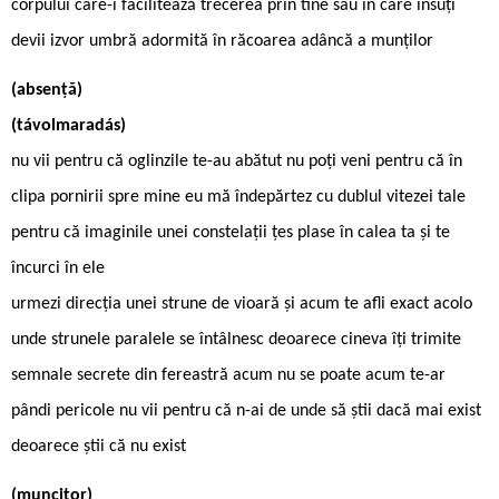
corpului care-i facilitează trecerea prin tine sau în care însuţi
devii izvor umbră adormită în răcoarea adâncă a munţilor
(absenţă)
(távolmaradás)
nu vii pentru că oglinzile te-au abătut nu poţi veni pentru că în
clipa pornirii spre mine eu mă îndepărtez cu dublul vitezei tale
pentru că imaginile unei constelaţii ţes plase în calea ta și te
încurci în ele
urmezi direcţia unei strune de vioară și acum te afli exact acolo
unde strunele paralele se întâlnesc deoarece cineva îţi trimite
semnale secrete din fereastră acum nu se poate acum te-ar
pândi pericole nu vii pentru că n-ai de unde să știi dacă mai exist
deoarece știi că nu exist
(muncitor)