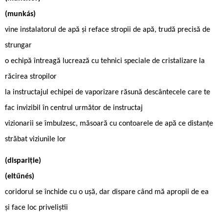
(munkás)
vine instalatorul de apă și reface stropii de apă, trudă precisă de
strungar
o echipă întreagă lucrează cu tehnici speciale de cristalizare la
răcirea stropilor
la instructajul echipei de vaporizare răsună descântecele care te
fac invizibil în centrul următor de instructaj
vizionarii se îmbulzesc, măsoară cu contoarele de apă ce distanţe
străbat viziunile lor
(dispariţie)
(eltűnés)
coridorul se închide cu o ușă, dar dispare când mă apropii de ea
și face loc priveliștii