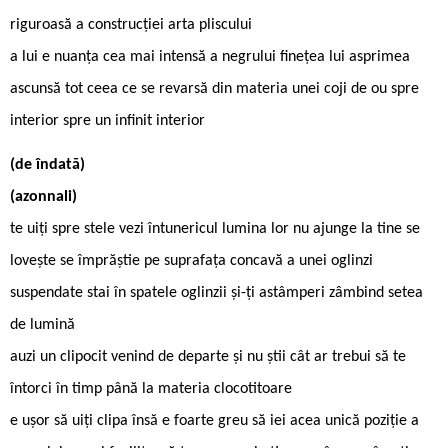
riguroasă a construcţiei arta pliscului
a lui e nuanţa cea mai intensă a negrului fineţea lui asprimea
ascunsă tot ceea ce se revarsă din materia unei coji de ou spre
interior spre un infinit interior
(de îndată)
(azonnali)
te uiţi spre stele vezi întunericul lumina lor nu ajunge la tine se
lovește se împrăștie pe suprafaţa concavă a unei oglinzi
suspendate stai în spatele oglinzii și-ţi astâmperi zâmbind setea
de lumină
auzi un clipocit venind de departe și nu știi cât ar trebui să te
întorci în timp până la materia clocotitoare
e ușor să uiţi clipa însă e foarte greu să iei acea unică poziţie a