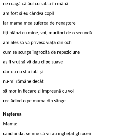
ne roagă călăul cu sabia în mână
am fost și eu cândva copil
iar mama mea suferea de nenaștere
fiți blânzi cu mine, voi, muritori de o secundă
am ales să vă privesc viața din ochi
cum se scurge îngrozită de repeziciune
aș fi vrut să vă dau clipe suave
dar eu nu știu iubi și
nu-mi rămâne decât
să mor în fiecare zi împreună cu voi
reclădind-o pe mama din sânge
Nașterea
Mama:
când ai dat semne că vii au înghețat ghioceii