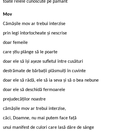
toate relele cunoscute pe pământ
Mov
Cămășile mov ar trebui interzise
prin legi întortocheate și nescrise
doar femeile
care știu plânge să le poarte
doar ele să își așeze sufletul între cusături
destrămate de bărbații plăsmuiți în cuvinte
doar ele să râdă, ele să ia seva și să o bea nebune
doar ele să deschidă fermoarele
prejudecăților noastre
cămășile mov ar trebui interzise,
căci, Doamne, nu mai putem face față
unui manifest de culori care lasă dâre de sânge