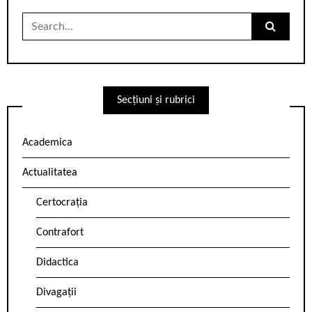
Search
for:
Secțiuni și rubrici
Academica
Actualitatea
Certocrația
Contrafort
Didactica
Divagații