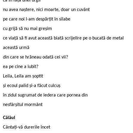
ca în fața unei urgii
nu avea naștere, nici moarte, doar un cuvânt
pe care noi l-am despărțit în silabe
cu grijă să nu mai greșim
ce viață să fi avut această biată scrijelire pe o bucată de metal
această urmă
din care se hrăneau odată cei vii?
ea pe cine a iubit?
Leila, Leila am șoptit
și ecoul palid și-a făcut culcuș
în zidul sugrumat de iedera care pornea din
nesfârșitul mormânt
Călăul
Cântați-vă durerile încet