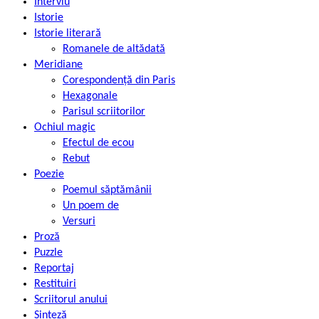
Interviu
Istorie
Istorie literară
Romanele de altădată
Meridiane
Corespondență din Paris
Hexagonale
Parisul scriitorilor
Ochiul magic
Efectul de ecou
Rebut
Poezie
Poemul săptămânii
Un poem de
Versuri
Proză
Puzzle
Reportaj
Restituiri
Scriitorul anului
Sinteză