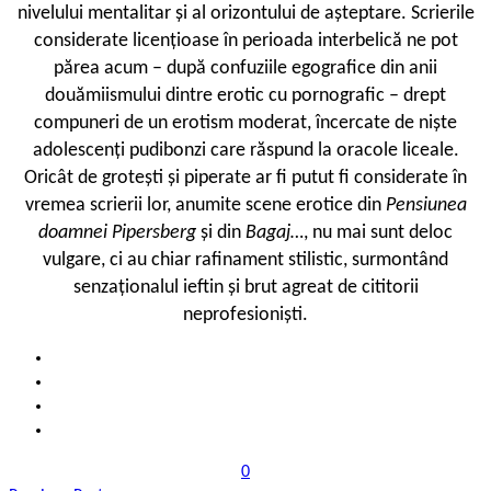
nivelului mentalitar și al orizontului de așteptare. Scrierile
considerate licențioase în perioada interbelică ne pot
părea acum – după confuziile egografice din anii
douămiismului dintre erotic cu pornografic – drept
compuneri de un erotism moderat, încercate de niște
adolescenți pudibonzi care răspund la oracole liceale.
Oricât de grotești și piperate ar fi putut fi considerate în
vremea scrierii lor, anumite scene erotice din
Pensiunea
doamnei Pipersberg
și din
Bagaj…
, nu mai sunt deloc
vulgare, ci au chiar rafinament stilistic, surmontând
senzaționalul ieftin și brut agreat de cititorii
neprofesioniști.
0