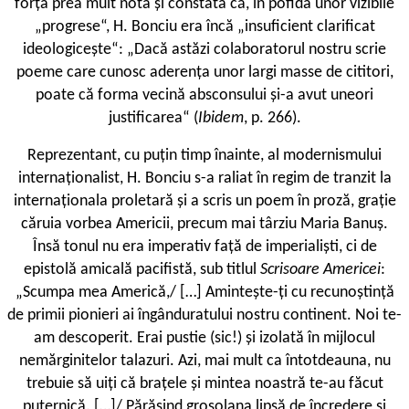
forța prea mult nota și constata că, în pofida unor vizibile
„progrese“, H. Bonciu era încă „insuficient clarificat
ideologicește“: „Dacă astăzi colaboratorul nostru scrie
poeme care cunosc aderența unor largi masse de cititori,
poate că forma vecină absconsului și-a avut uneori
justificarea“ (
Ibidem
, p. 266).
Reprezentant, cu puțin timp înainte, al modernismului
internaționalist, H. Bonciu s-a raliat în regim de tranzit la
internaționala proletară și a scris un poem în proză, grație
căruia vorbea Americii, precum mai târziu Maria Banuș.
Însă tonul nu era imperativ față de imperialiști, ci de
epistolă amicală pacifistă, sub titlul
Scrisoare Americei
:
„Scumpa mea Americă,/ […] Amintește-ți cu recunoștință
de primii pionieri ai îngânduratului nostru continent. Noi te-
am descoperit. Erai pustie (sic!) și izolată în mijlocul
nemărginitelor talazuri. Azi, mai mult ca întotdeauna, nu
trebuie să uiți că brațele și mintea noastră te-au făcut
puternică. […]/ Părăsind grosolana lipsă de încredere și