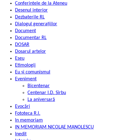
Conferintele de la Ateneu
Desenul interior
Dezbaterile RL
Dialogul generațiilor
Document
Documentar RL
DOSAR
Dosarul artelor
Eseu
Etimologii
Eu și comunismul
Eveniment
Bicentenar
Centenar I.D. Sîrbu
La aniversară
Evocări
Fototeca R.l.
In memoriam
IN MEMORIAM NICOLAE MANOLESCU
Inedit