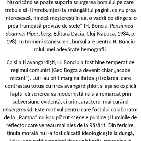
Nu oricând se poate suporta scurgerea borșului pe care
trebuie să-l întrebuințezi la smângălitul paginii, ce nu prea
interesează, fiindcă meșterești în ea, o vadră de sânge și o
prea frumoasă provizie de stele“ (H. Bonciu,
Pensiunea
doamnei Pipersberg
, Editura Dacia, Cluj-Napoca, 1984, p.
198). În termeni stănescieni, borșul are pentru H. Bonciu
rolul unei adevărate hemografii.
C
a și alți avangardiști, H. Bonciu a fost bine temperat de
regimul comunist (Geo Bogza a devenit chiar „acade
mizant“). Lui i-au priit marginalitatea și izolarea, care
contrastau totuși cu firea avangardiștilor, și așa se explică
faptul că scrierea sa modernistă nu s-a remarcat prin
subversiune evidentă, ci prin caracterul mai curând
underground
. Este motivul pentru care fostului colaborator
de la „Rampa“ nu i-au plăcut scenele publice și luminile de
reflector care veneau mai ales de la Răsărit. Din fericire,
ținuta morală nu i-a fost călcată ideologicește la dungă,