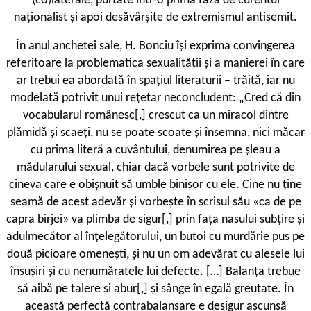
(co)laterale, purtate într-o primă fază de curentul
naționalist și apoi desăvârșite de extremismul antisemit.
În anul anchetei sale, H. Bonciu își exprima convingerea
referitoare la problematica sexualității și a manierei în care
ar trebui ea abordată în spațiul literaturii – trăită, iar nu
modelată potrivit unui rețetar neconcludent: „Cred că din
vocabularul românesc[,] crescut ca un miracol dintre
plămidă și scaeți, nu se poate scoate și însemna, nici măcar
cu prima literă a cuvântului, denumirea pe șleau a
mădularului sexual, chiar dacă vorbele sunt potrivite de
cineva care e obișnuit să umble binișor cu ele. Cine nu ține
seamă de acest adevăr și vorbește în scrisul său «ca de pe
capra birjei» va plimba de sigur[,] prin fața nasului subțire și
adulmecător al înțelegătorului, un butoi cu murdărie pus pe
două picioare omenești, și nu un om adevărat cu alesele lui
însușiri și cu nenumăratele lui defecte. […] Balanța trebue
să aibă pe talere și abur[,] și sânge în egală greutate. În
această perfectă contrabalansare e desigur ascunsă