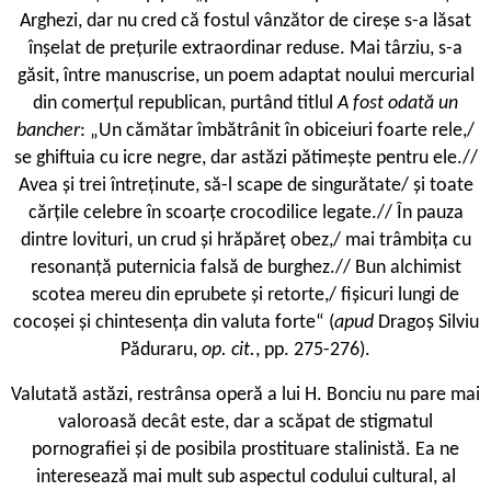
Arghezi, dar nu cred că fostul vânzător de cireșe s-a lăsat
înșelat de prețurile extraordinar reduse. Mai târziu, s-a
găsit, între manuscrise, un poem adaptat noului mercurial
din comerțul republican, purtând titlul
A fost odată un
bancher
: „Un cămătar îmbătrânit în obiceiuri foarte rele,/
se ghiftuia cu icre negre, dar astăzi pătimește pentru ele.//
Avea și trei întreținute, să-l scape de singurătate/ și toate
cărțile celebre în scoarțe crocodilice legate.// În pauza
dintre lovituri, un crud și hrăpăreț obez,/ mai trâmbița cu
resonanță puternicia falsă de burghez.// Bun alchimist
scotea mereu din eprubete și retorte,/ fișicuri lungi de
cocoșei și chintesența din valuta forte“ (
apud
Dragoș Silviu
Păduraru,
op. cit.
, pp. 275-276).
Valutată astăzi, restrânsa operă a lui H. Bonciu nu pare mai
valoroasă decât este, dar a scăpat de stigmatul
pornografiei și de posibila prostituare stalinistă. Ea ne
interesează mai mult sub aspectul codului cultural, al