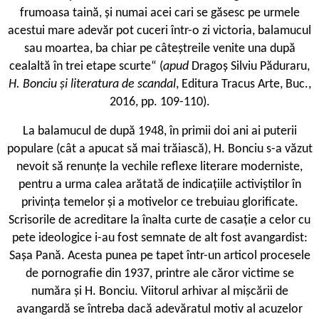
frumoasa taină, și numai acei cari se găsesc pe urmele
acestui mare adevăr pot cuceri într-o zi victoria, balamucul
sau moartea, ba chiar pe câteștreile venite una după
cealaltă în trei etape scurte“ (
apud
Dragoș Silviu Păduraru,
H. Bonciu și literatura de scandal
, Editura Tracus Arte, Buc.,
2016, pp. 109-110).
La balamucul de după 1948, în primii doi ani ai puterii
populare (cât a apucat să mai trăiască), H. Bonciu s-a văzut
nevoit să renunțe la vechile reflexe literare moderniste,
pentru a urma calea arătată de indicațiile activiștilor în
privința temelor și a motivelor ce trebuiau glorificate.
Scrisorile de acreditare la înalta curte de casație a celor cu
pete ideologice i-au fost semnate de alt fost avangardist:
Sașa Pană. Acesta punea pe tapet într-un articol procesele
de pornografie din 1937, printre ale căror victime se
număra și H. Bonciu. Viitorul arhivar al mișcării de
avangardă se întreba dacă adevăratul motiv al acuzelor