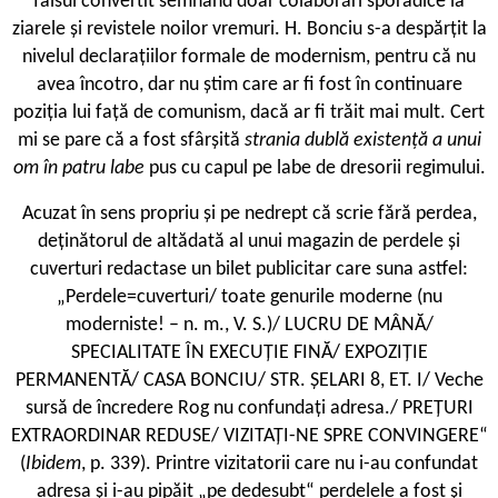
falsul convertit semnând doar colaborări sporadice la
ziarele și revistele noilor vremuri. H. Bonciu s-a despărțit la
nivelul declarațiilor formale de modernism, pentru că nu
avea încotro, dar nu știm care ar fi fost în continuare
poziția lui față de comunism, dacă ar fi trăit mai mult. Cert
mi se pare că a fost sfârșită
strania dublă existență a unui
om în patru labe
pus cu capul pe labe de dresorii regimului.
Acuzat în sens propriu și pe nedrept că scrie fără perdea,
deținătorul de altădată al unui magazin de perdele și
cuverturi redactase un bilet publicitar care suna astfel:
„Perdele=cuverturi/ toate genurile moderne (nu
moderniste! – n. m., V. S.)/ LUCRU DE MÂNĂ/
SPECIALITATE ÎN EXECUȚIE FINĂ/ EXPOZIȚIE
PERMANENTĂ/ CASA BONCIU/ STR. ȘELARI 8, ET. I/ Veche
sursă de încredere Rog nu confundați adresa./ PREȚURI
EXTRAORDINAR REDUSE/ VIZITAȚI-NE SPRE CONVINGERE“
(
Ibidem
, p. 339). Printre vizitatorii care nu i-au confundat
adresa și i-au pipăit „pe dedesubt“ perdelele a fost și