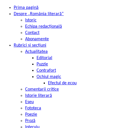
Prima pagină
Despre „România literară”
Istoric
Echipa redacțională
Contact
Abonamente
Rubrici și secțiuni
Actualitatea
Editorial
Puzzle
Contrafort
Ochiul magic
Efectul de ecou
Comentarii critice
Istorie literară
Eseu
Fototeca
Poezie
Proză
Interviu