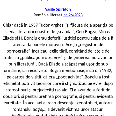
Vasile Spiridon
România literară
nr. 26/2023
C
hiar dacă în 1937 Tudor Arghezi își făcuse deja apariția pe
scena literaturii noastre de „scandal“, Geo Bogza, Mircea
Eliade și H. Bonciu erau deferiți justiției pentru culpa de a fi
atentat la bunele moravuri. Acești „negustori de
pornografie“ încălcau legile țării, comițând delictele de
trafic cu „publicațiuni obscene“ și de „vițierea moravurilor
prin literatură“. Dacă Eliade a scăpat mai ușor de sub
urmărire, iar recidivistul Bogza menționase, încă din 1932,
pe cartea de vizită, că era „poet achitat“, Bonciu a fost
etichetat potrivit teoriilor care îi stigmatizau pe evrei după
stereotipuri și prejudecăți rasiale. El a avut de suferit de
două ori: și pentru pretinsa pornografie, și pentru evidenta
evreitate. În acei ani ai recrudescenței xenofobiei, autorul
romanului
Bagaj…
a devenit victima unor atacuri