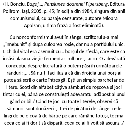
(H. Bonciu,
Bagaj…
,
Pensiunea doamnei Pipersberg
, Editura
Polirom, Iași, 2005, p. 45; în ediția din 1984, singura din anii
comunismului, cu pasaje cenzurate, autoare Mioara
Apolzan, ultima frază a fost eliminată).
Cu nonconformismul avut în sânge, scriitorul s-a mai
„înnebunit“ și după culoarea roșie, dar nu a partidului unic.
Lichidul vital era asemuit cu… borșul de sfeclă, care este ca
însăși plasma vieții: fermentat, tulbure și acru. O adevărată
concepție despre literatură o putem găsi în următoarele
rânduri: „… Să nu-ți faci iluzia că din drojdia unui borș ai
putea să scrii o carte întreagă. Ești un simplu parchetar de
litere. Scoți din alfabet câțiva sâmburi de roșcovă și joci
țintar cu ei, până ce construiești adevăratul adăpost al unui
gând oribil./ Când te joci cu toate literele, observi că
sâmburii sunt douăzeci și trei de picături de sânge, ce le
lingi de pe o coală de hârtie pe care rămâne totuși, tocmai
ceea ce ai fi dorit să dispară, ceea ce ai fi voit să ascunzi./