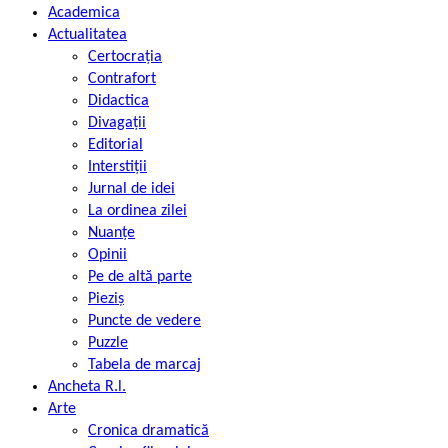
Academica
Actualitatea
Certocrația
Contrafort
Didactica
Divagații
Editorial
Interstiții
Jurnal de idei
La ordinea zilei
Nuanțe
Opinii
Pe de altă parte
Pieziș
Puncte de vedere
Puzzle
Tabela de marcaj
Ancheta R.l.
Arte
Cronica dramatică