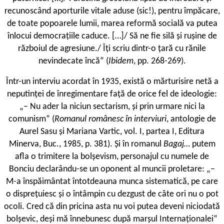
recunoscând aporturile vitale aduse (sic!), pentru împăcare,
de toate popoarele lumii, marea reformă socială va putea
înlocui democrațiile caduce. […]/ Să ne fie silă și rușine de
războiul de agresiune./ Îți scriu dintr-o țară cu rănile
nevindecate încă“ (
Ibidem
, pp. 268-269).
Într-un interviu acordat în 1935, există o mărturisire netă a
neputinței de înregimentare față de orice fel de ideologie:
„– Nu ader la niciun sectarism, și prin urmare nici la
comunism“ (
Romanul românesc în interviuri
, antologie de
Aurel Sasu și Mariana Vartic, vol. I, partea I, Editura
Minerva, Buc., 1985, p. 381). Și în romanul
Bagaj…
putem
afla o trimitere la bolșevism, personajul cu numele de
Bonciu declarându-se un oponent al muncii proletare: „–
M-a înspăimântat întotdeauna munca sistematică, pe care
o disprețuiesc și o întâmpin cu dezgust de câte ori nu o pot
ocoli. Cred că din pricina asta nu voi putea deveni niciodată
bolșevic, deși mă înnebunesc după marșul Internaționalei“