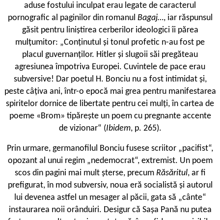
aduse fostului inculpat erau legate de caracterul
pornografic al paginilor din romanul
Bagaj…
, iar răspunsul
găsit pentru liniștirea cerberilor ideologici îi părea
mulțumitor: „Conținutul și tonul profetic n-au fost pe
placul guvernanților. Hitler și slugoii săi pregăteau
agresiunea împotriva Europei. Cuvintele de pace erau
subversive! Dar poetul H. Bonciu nu a fost intimidat și,
peste câțiva ani, într-o epocă mai grea pentru manifestarea
spiritelor dornice de libertate pentru cei mulți, în cartea de
poeme «Brom» tipărește un poem cu pregnante accente
de vizionar“ (
Ibidem
, p. 265).
P
rin urmare, germanofilul Bonciu fusese scriitor „pacifist“,
opozant al unui regim „nedemocrat“, extremist. Un poem
scos din pagini mai mult șterse, precum
Răsăritul
, ar fi
prefigurat, în mod subversiv, noua eră socialistă și autorul
lui devenea astfel un mesager al păcii, gata să „cânte“
instaurarea noii orânduiri. Desigur că Sașa Pană nu putea