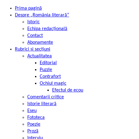
Prima pagină
Despre „România literară”
Istoric
Echipa redacțională
Contact
Abonamente
Rubrici și secțiuni
Actualitatea
Editorial
Puzzle
Contrafort
Ochiul magic
Efectul de ecou
Comentarii critice
Istorie literară
Eseu
Fototeca
Poezie
Proză
Interviu