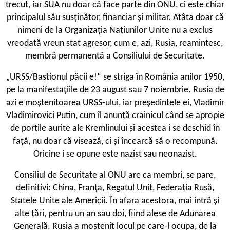
trecut, iar SUA nu doar că face parte din ONU, ci este chiar
principalul său susținător, financiar și militar. Atâta doar că
nimeni de la Organizația Națiunilor Unite nu a exclus
vreodată vreun stat agresor, cum e, azi, Rusia, reamintesc,
membră permanentă a Consiliului de Securitate.
URSS/Bastionul păcii e!“ se striga în România anilor 1950,
„
pe la manifestațiile de 23 august sau 7 noiembrie. Rusia de
azi e moștenitoarea URSS-ului, iar președintele ei, Vladimir
Vladimirovici Putin, cum îl anunță crainicul când se apropie
de porțile aurite ale Kremlinului și acestea i se deschid în
față, nu doar că visează, ci și încearcă să o recompună.
Oricine i se opune este nazist sau neonazist.
Consiliul de Securitate al ONU are ca membri, se pare,
definitivi: China, Franța, Regatul Unit, Federația Rusă,
Statele Unite ale Americii. În afara acestora, mai intră și
alte țări, pentru un an sau doi, fiind alese de Adunarea
Generală. Rusia a moștenit locul pe care-l ocupa, de la