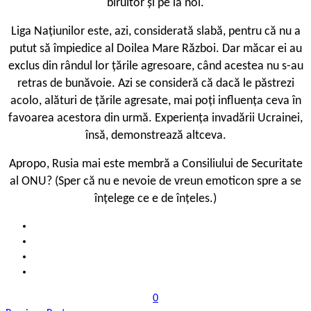
biruitor și pe la noi.
Liga Națiunilor este, azi, considerată slabă, pentru că nu a
putut să împiedice al Doilea Mare Război. Dar măcar ei au
exclus din rândul lor țările agresoare, când acestea nu s-au
retras de bunăvoie. Azi se consideră că dacă le păstrezi
acolo, alături de țările agresate, mai poți influența ceva în
favoarea acestora din urmă. Experiența invadării Ucrainei,
însă, demonstrează altceva.
Apropo, Rusia mai este membră a Consiliului de Securitate
al ONU? (Sper că nu e nevoie de vreun emoticon spre a se
înțelege ce e de înțeles.)
0