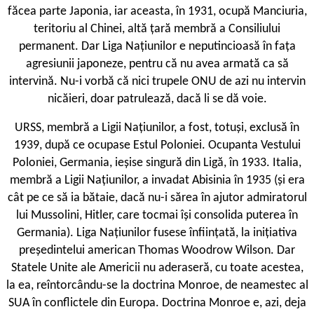
făcea parte Japonia, iar aceasta, în 1931, ocupă Manciuria,
teritoriu al Chinei, altă țară membră a Consiliului
permanent. Dar Liga Națiunilor e neputincioasă în fața
agresiunii japoneze, pentru că nu avea armată ca să
intervină. Nu-i vorbă că nici trupele ONU de azi nu intervin
nicăieri, doar patrulează, dacă li se dă voie.
URSS, membră a Ligii Națiunilor, a fost, totuși, exclusă în
1939, după ce ocupase Estul Poloniei. Ocupanta Vestului
Poloniei, Germania, ieșise singură din Ligă, în 1933. Italia,
membră a Ligii Națiunilor, a invadat Abisinia în 1935 (și era
cât pe ce să ia bătaie, dacă nu-i sărea în ajutor admiratorul
lui Mussolini, Hitler, care tocmai își consolida puterea în
Germania). Liga Națiunilor fusese înființată, la inițiativa
președintelui american Thomas Woodrow Wilson. Dar
Statele Unite ale Americii nu aderaseră, cu toate acestea,
la ea, reîntorcându-se la doctrina Monroe, de neamestec al
SUA în conflictele din Europa. Doctrina Monroe e, azi, deja