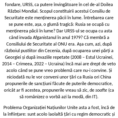
fondare, URSS, ca putere învingătoare în cel de-al Doilea
Război Mondial. Scopul constituirii acestui Consiliu de
Securitate este menținerea păcii în lume. Întrebarea care
se pune este, așa, o glumă tragică: Rusia se ocupă cu
menținerea păcii în lume? Dar URSS-ul se ocupa cu asta
când invada Afganistanul în anul 1979? Că membră a
Consiliului de Securitate al ONU era. Așa cum, azi, după
războiul pustiitor din Cecenia, după ocuparea unei părți a
Georgiei și după invaziile repetate (2008 – Estul Ucrainei,
2014 – Crimeea, 2022 – Ucraina) încă mai are drept de veto
acolo când se pune vreo problemă care nu-i convine. Și
niciodată nu le vor conveni unor țări ca Rusia ori China
propunerile de sancțiuni făcute de puterile democratice,
oricât ar fi acestea, propunerile vreau să zic, de
soafte
(ca
să românizez o vorbă azi la modă, din IT).
Problema Organizației Națiunilor Unite asta a fost, încă de
la înființare: sunt acolo laolaltă țări cu regim democratic și