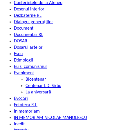
Conferintele de la Ateneu
Desenul interior
Dezbaterile RL
Dialogul generațiilor
Document
Documentar RL
DOSAR
Dosarul artelor
Eseu
Etimologii
Eu și comunismul
Eveniment
Bicentenar
Centenar I.D. Sîrbu
La aniversară
Evocări
Fototeca R.l.
In memoriam
IN MEMORIAM NICOLAE MANOLESCU
Inedit