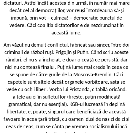
dictaturi. Astfel încât acestea din urmă, în număr mai mare
decât cel al democrațiilor, vor reuși întotdeauna să-și
impună, prin vot – culmea! – democratic punctul de
vedere. Căci coaliția dictatorilor e de nezdruncinat în
această lume.
Am văzut nu demult conflictul, fabricat sau sincer, între doi
criminali de război ruși: Prigojin și Putin. Când scriu aceste
rânduri, el nu s-a încheiat, e doar o ceață ce persistă, dar
nici nu contează finalul. Puțină lume mai crede în ceea ce
se spune de către gurile de la Moscova-Kremlin. Căci
capetele sunt altele decât organele vorbitoare, asta se
vede cu ochii liberi. Vorba lui Pristanda, citabilă oricând:
altele au ei în sufletul lor (firește, puțin modificată
gramatical, dar nu esențial). KGB-ul lucrează în deplină
libertate, e, poate, singurul care beneficiază de această
favoare în acea țară tristă, cu oameni duși de nas zi de zi și
ceas de ceas, cum se cânta pe vremea socialismului încă