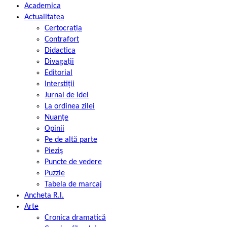
Academica
Actualitatea
Certocrația
Contrafort
Didactica
Divagații
Editorial
Interstiții
Jurnal de idei
La ordinea zilei
Nuanțe
Opinii
Pe de altă parte
Pieziș
Puncte de vedere
Puzzle
Tabela de marcaj
Ancheta R.l.
Arte
Cronica dramatică