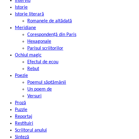
Interviu
Istorie
Istorie literară
Romanele de altădată
Meridiane
Corespondență din Paris
Hexagonale
Parisul scriitorilor
Ochiul magic
Efectul de ecou
Rebut
Poezie
Poemul săptămânii
Un poem de
Versuri
Proză
Puzzle
Reportaj
Restituiri
Scriitorul anului
Sinteză