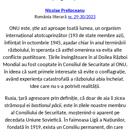
Nicolae Prelipceanu
România literară
nr. 29-30/2023
ONU este, știe azi aproape toată lumea, un organism
internațional atotcuprinzător (193 de state membre azi),
înființat în octombrie 1945, așadar chiar în anul terminării
războiului, în speranța că astfel omenirea va evita alte
conflicte pustiitoare. Țările învingătoare în al Doilea Război
Mondial au fost cooptate în Consiliul de Securitate al ONU,
în ideea că sunt primele interesate să evite o conflagrație,
având experiența catastrofală a războiului abia încheiat.
Idee care nu s-a potrivit realității.
Rusia, țară agresoare prin definiție, că doar de aia îi zicea
strămoșul ei
bastionul păcii,
este în zilele noastre membru
al Consiliului de Securitate, moștenind-o aparent pe
decedata Uniune Sovietică. În faimoasa Ligă a Națiunilor,
fondată în 1919, exista un Consiliu permanent, din care