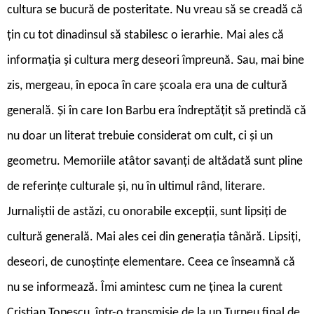
cultura se bucură de posteritate. Nu vreau să se creadă că
țin cu tot dinadinsul să stabilesc o ierarhie. Mai ales că
informația și cultura merg deseori împreună. Sau, mai bine
zis, mergeau, în epoca în care școala era una de cultură
generală. Și în care Ion Barbu era îndreptățit să pretindă că
nu doar un literat trebuie considerat om cult, ci și un
geometru. Memoriile atâtor savanți de altădată sunt pline
de referințe culturale și, nu în ultimul rând, literare.
Jurnaliștii de astăzi, cu onorabile excepții, sunt lipsiți de
cultură generală. Mai ales cei din generația tânără. Lipsiți,
deseori, de cunoștințe elementare. Ceea ce înseamnă că
nu se informează. Îmi amintesc cum ne ținea la curent
Cristian Țopescu, într-o transmisie de la un Turneu final de