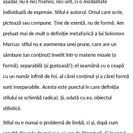
așadar, nu e nici frumos, nici urît, ci o modalitate
individuală de expresie. Stilul e autorul. Omul care scrie,
pictează sau compune. Ține de esență, nu de formă. Am
preluat mai de mult o definiție metaforică a lui Solomon
Marcus: stilul nu e asemenea unei prune, care are un
sâmbure (un conținut) învelit într-o materie moale (o
formă), separabilă (și gustoasă!); el seamănă cu o ceapă
cu un număr infinit de foi, al cărei conținut și a cărei formă
sunt inseparabile. Acesta este punctul în care definiția
stilului se schimbă radical. Și, odată cu ea, obiectul
stilisticii.
Stilul nu e numai o problemă de limbă, ci și, după cum