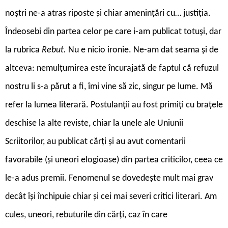
noștri ne-a atras riposte și chiar amenințări cu… justiția.
Îndeosebi din partea celor pe care i-am publicat totuși, dar
la rubrica
Rebut.
Nu e nicio ironie. Ne-am dat seama și de
altceva: nemulțumirea este încurajată de faptul că refuzul
nostru li s-a părut a fi, îmi vine să zic, singur pe lume. Mă
refer la lumea literară. Postulanții au fost primiți cu brațele
deschise la alte reviste, chiar la unele ale Uniunii
Scriitorilor, au publicat cărți și au avut comentarii
favorabile (și uneori elogioase) din partea criticilor, ceea ce
le-a adus premii. Fenomenul se dovedește mult mai grav
decât își închipuie chiar și cei mai severi critici literari. Am
cules, uneori, rebuturile din cărți, caz în care