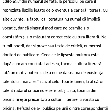
Editorialul
din numărul de față, la pericolul pe care îl
reprezintă iluziile legate de o eventuală carieră literară. Cu
alte cuvinte, la faptul că literatura nu numai că implică
vocație, dar că singurul mod care ne permite s-o
constatăm și s-o măsurăm corect este cultura literară. Ne
trimit poezii, dar și proze sau texte de critică, numeroși
doritori de publicare. Ceea ce le lipsește multora este,
după cum am constatat adesea, tocmai cultura literară.
Iată un motiv puternic de a nu ne da seama de existența
talentului, mai ales în cazul celor foarte tineri, la al căror
talent radarul criticii nu e sensibil, și asta, tocmai din
pricina fireștii precarități a culturii literare la vârsta cu
pricina. Refuzul de a-i publica pe unii dintre corespondenții