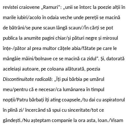
revistei craiovene „Ramuri“: „unii se întorc la poezie alții în
marile iubiri/acolo în odaia veche unde pereții se macină
de bătrâni/se pune scaun lângă scaun//În cărți se pot
publica la anumite pagini chiar/și pături negre și mirosul
înțe-/pător al prea multor cățele abia/fătate pe care le
mângâie mâini/bolnave ce se macină ca zidul“. Și, datorată
aceleiași autoare, pe coloana alăturată, poezia
Discontinuitate radicală
: „Îți pui bărbia pe umărul
meu/pentru că e necesar/ca lumânarea în timpul
nopții/Patru bărbați îți ating coapsele,/tu dai cu aspiratorul
în plină zi/ încercând să spui cu sinceritate/tot ce
gândești./Nu așteptam companie la ora asta, Ioan./Visam