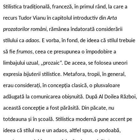
Stilistica tradițională, franceză, în primul rând, la care a
recurs Tudor Vianu în capitolul introductiv din
Arta
prozatorilor români,
rămânea îndatorată considerării
stilului ca
adaos.
E vorba, în fond, de ideea că stilul trebuie
să fie
frumos
, ceea ce presupunea o împodobire a
limbajului uzual, „prozaic“. De aceea, se folosea uneori
expresia
bijuterii
stilistice. Metafora, tropii, în general,
erau considerați, în concepția clasică, o plusvaloare
adăugată la comunicarea obișnuită. După Al Doilea Război,
această concepție a fost părăsită. Din păcate, nu
totdeauna și în școală. Stilistica modernă pune accent pe
ideea că stilul nu e un adaos, altfel spus, o podoabă,