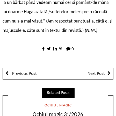
la un bărbat până vedeam numai cer și pământ/de mâna
lui doarme Hagalaz tatăl/sufletelor mele/spre o răceală
cum nu s-a mai văzut.“ (Am respectat punctuația, câtă e, și
majusculele, câte sunt în textul din revistă.)
(N.M.)
0
Previous Post
Next Post
Related Posts
OCHIUL MAGIC
Ochiul magic 31/2026