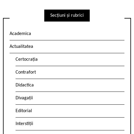
Secțiuni și rubrici
Academica
Actualitatea
Certocrația
Contrafort
Didactica
Divagații
Editorial
Interstiții