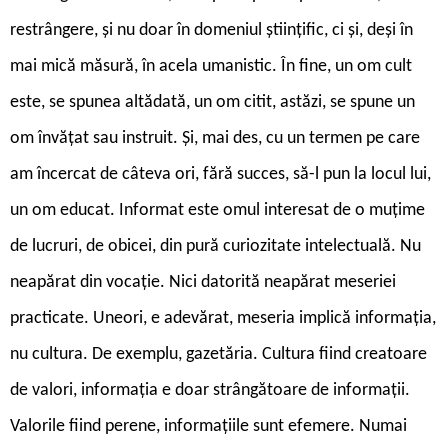
restrângere, și nu doar în domeniul științific, ci și, deși în
mai mică măsură, în acela umanistic. În fine, un om cult
este, se spunea altădată, un om citit, astăzi, se spune un
om învățat sau instruit. Și, mai des, cu un termen pe care
am încercat de câteva ori, fără succes, să-l pun la locul lui,
un om educat. Informat este omul interesat de o muțime
de lucruri, de obicei, din pură curiozitate intelectuală. Nu
neapărat din vocație. Nici datorită neapărat meseriei
practicate. Uneori, e adevărat, meseria implică informația,
nu cultura. De exemplu, gazetăria. Cultura fiind creatoare
de valori, informația e doar strângătoare de informații.
Valorile fiind perene, informațiile sunt efemere. Numai