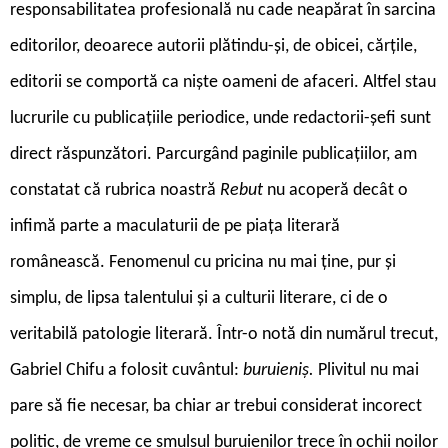
responsabilitatea profesională nu cade neapărat în sarcina
editorilor, deoarece autorii plătindu-și, de obicei, cărțile,
editorii se comportă ca niște oameni de afaceri. Altfel stau
lucrurile cu publicațiile periodice, unde redactorii-șefi sunt
direct răspunzători. Parcurgând paginile publicațiilor, am
constatat că rubrica noastră
Rebut
nu acoperă decât o
infimă parte a maculaturii de pe piața literară
românească. Fenomenul cu pricina nu mai ține, pur și
simplu, de lipsa talentului și a culturii literare, ci de o
veritabilă patologie literară. Într-o notă din numărul trecut,
Gabriel Chifu a folosit cuvântul:
buruieniș.
Plivitul nu mai
pare să fie necesar, ba chiar ar trebui considerat incorect
politic, de vreme ce smulsul buruienilor trece în ochii noilor