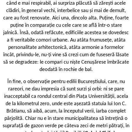
când e mai respirabil, ai surpriza plăcută să zărești acele
clădiri, în general vechi, interbelice sau și mai de demult,
care au fost renovate. Aici una, dincolo alta. Puține, foarte
puține în comparație cu cele care se află într-o stare
jalnică. Însă, odată refăcute, edificiile acestea se dovedesc
a fi veritabile comori urbane. Au atâta frumusețe, atâta
personalitate arhitectonică, atâta armonie a formelor
încât, privindu-le, nu-ți vine să crezi cum de fuseseră lăsate
să se degradeze: le compari cu niște Cenușărese îmbrăcate
deodată în rochie de bal.
În fine, o observație pentru edilii Bucureștiului, care, nu
rareori, ne dau impresia că sunt surzi și orbi: ni se pare
inacceptabil ca rondul central din Piața Universității, acela
de la kilometrul zero, unde este așezată statuia lui Ion C.
Brătianu, să aibă, acum, la începutul verii, iarba complet
pârjolită. Chiar nu e în stare municipalitatea să întrețină o
suprafață de gazon verde pe câteva zeci de metri pătrați, în