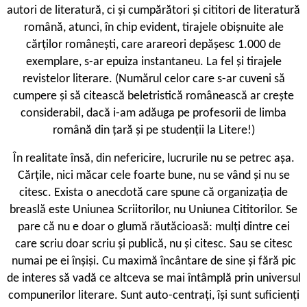
autori de literatură, ci și cumpărători și cititori de literatură
română, atunci, în chip evident, tirajele obișnuite ale
cărților românești, care arareori depășesc 1.000 de
exemplare, s-ar epuiza instantaneu. La fel și tirajele
revistelor literare. (Numărul celor care s-ar cuveni să
cumpere și să citească beletristică românească ar crește
considerabil, dacă i-am adăuga pe profesorii de limba
română din țară și pe studenții la Litere!)
În realitate însă, din nefericire, lucrurile nu se petrec așa.
Cărțile, nici măcar cele foarte bune, nu se vând și nu se
citesc. Exista o anecdotă care spune că organizația de
breaslă este Uniunea Scriitorilor, nu Uniunea Cititorilor. Se
pare că nu e doar o glumă răutăcioasă: mulți dintre cei
care scriu doar scriu și publică, nu și citesc. Sau se citesc
numai pe ei înșiși. Cu maximă încântare de sine și fără pic
de interes să vadă ce altceva se mai întâmplă prin universul
compunerilor literare. Sunt auto-centrați, își sunt suficienți