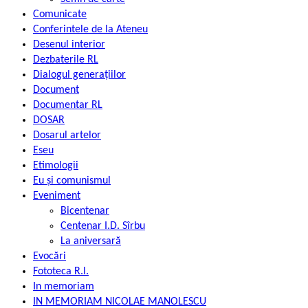
Comunicate
Conferintele de la Ateneu
Desenul interior
Dezbaterile RL
Dialogul generațiilor
Document
Documentar RL
DOSAR
Dosarul artelor
Eseu
Etimologii
Eu și comunismul
Eveniment
Bicentenar
Centenar I.D. Sîrbu
La aniversară
Evocări
Fototeca R.l.
In memoriam
IN MEMORIAM NICOLAE MANOLESCU