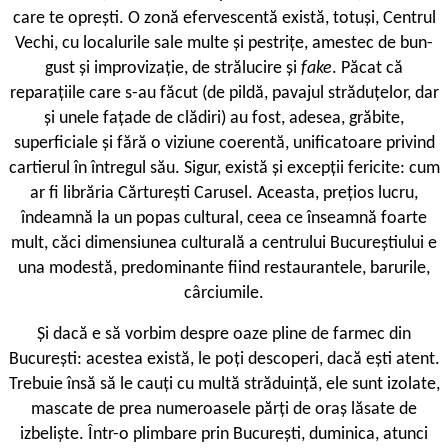
care te oprești. O zonă efervescentă există, totuși, Centrul
Vechi, cu localurile sale multe și pestrițe, amestec de bun-
gust și improvizație, de strălucire și
fake
. Păcat că
reparațiile care s-au făcut (de pildă, pavajul străduțelor, dar
și unele fațade de clădiri) au fost, adesea, grăbite,
superficiale și fără o viziune coerentă, unificatoare privind
cartierul în întregul său. Sigur, există și excepții fericite: cum
ar fi librăria Cărturești Carusel. Aceasta, prețios lucru,
îndeamnă la un popas cultural, ceea ce înseamnă foarte
mult, căci dimensiunea culturală a centrului Bucureștiului e
una modestă, predominante fiind restaurantele, barurile,
cârciumile.
Și dacă e să vorbim despre oaze pline de farmec din
București: acestea există, le poți descoperi, dacă ești atent.
Trebuie însă să le cauți cu multă străduință, ele sunt izolate,
mascate de prea numeroasele părți de oraș lăsate de
izbeliște. Într-o plimbare prin București, duminica, atunci