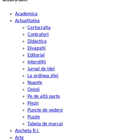
Secțiuni și rubrici
Academica
Actualitatea
Certocrația
Contrafort
Didactica
Divagații
Editorial
Interstiții
Jurnal de idei
La ordinea zilei
Nuanțe
Opinii
Pe de altă parte
Pieziș
Puncte de vedere
Puzzle
Tabela de marcaj
Ancheta R.l.
Arte