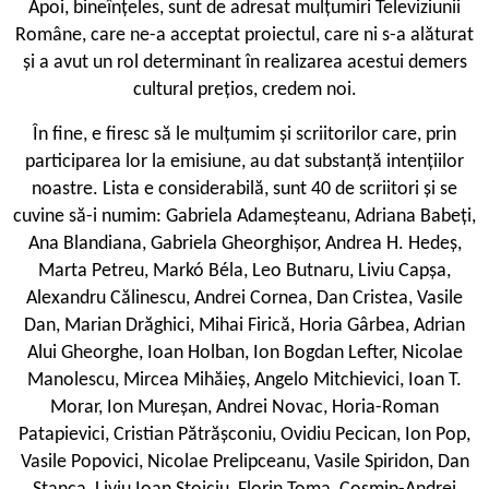
Apoi, bineînțeles, sunt de adresat mulțumiri Televiziunii
Române, care ne-a acceptat proiectul, care ni s-a alăturat
și a avut un rol determinant în realizarea acestui demers
cultural prețios, credem noi.
În fine, e firesc să le mulțumim și scriitorilor care, prin
participarea lor la emisiune, au dat substanță intențiilor
noastre. Lista e considerabilă, sunt 40 de scriitori și se
cuvine să-i numim: Gabriela Adameșteanu, Adriana Babeți,
Ana Blandiana, Gabriela Gheorghișor, Andrea H. Hedeș,
Marta Petreu, Markó Béla, Leo Butnaru, Liviu Capșa,
Alexandru Călinescu, Andrei Cornea, Dan Cristea, Vasile
Dan, Marian Drăghici, Mihai Firică, Horia Gârbea, Adrian
Alui Gheorghe, Ioan Holban, Ion Bogdan Lefter, Nicolae
Manolescu, Mircea Mihăieș, Angelo Mitchievici, Ioan T.
Morar, Ion Mureșan, Andrei Novac, Horia-Roman
Patapievici, Cristian Pătrășconiu, Ovidiu Pecican, Ion Pop,
Vasile Popovici, Nicolae Prelipceanu, Vasile Spiridon, Dan