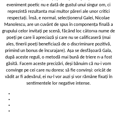
eveniment poetic nu e dată de gustul unui singur om, ci
reprezintă rezultanta mai multor păreri ale unor critici
respectați. Însă, e normal, selecționerul Galei, Nicolae
Manolescu, are un cuvânt de spus în componența finală a
grupului celor invitați pe scenă, făcând loc câtorva nume de
poeți pe care îi apreciază și care nu se calificaseră (mai
ales, tinerii poeți beneficiază de o discriminare pozitivă,
primind un bonus de încurajare). Așa se desfășoară Gala,
după aceste reguli, o metodă mai bună de triere n-a fost
găsită. Facem aceste precizări, deși bănuim că nu-i vom
convinge pe cei care nu doresc să fie convinși: oricât de
vădit ar fi adevărul, ei nu-l vor auzi și vor rămâne fixați în
sentimentele lor negative intense.