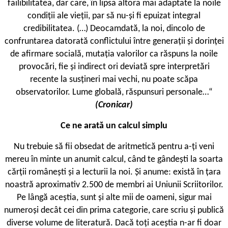
failibilitatea, dar care, în lipsa altora mai adaptate la noile
condiții ale vieții, par să nu-și fi epuizat integral
credibilitatea. (…) Deocamdată, la noi, dincolo de
confruntarea datorată conflictului între generații și dorinței
de afirmare socială, mutația valorilor ca răspuns la noile
provocări, fie și indirect ori deviată spre interpretări
recente la susțineri mai vechi, nu poate scăpa
observatorilor. Lume globală, răspunsuri personale…“
(Cronicar)
Ce ne arată un calcul simplu
Nu trebuie să fii obsedat de aritmetică pentru a-ți veni
mereu în minte un anumit calcul, când te gândești la soarta
cărții românești și a lecturii la noi. Și anume: există în țara
noastră aproximativ 2.500 de membri ai Uniunii Scriitorilor.
Pe lângă aceștia, sunt și alte mii de oameni, sigur mai
numeroși decât cei din prima categorie, care scriu și publică
diverse volume de literatură. Dacă toți aceștia n-ar fi doar