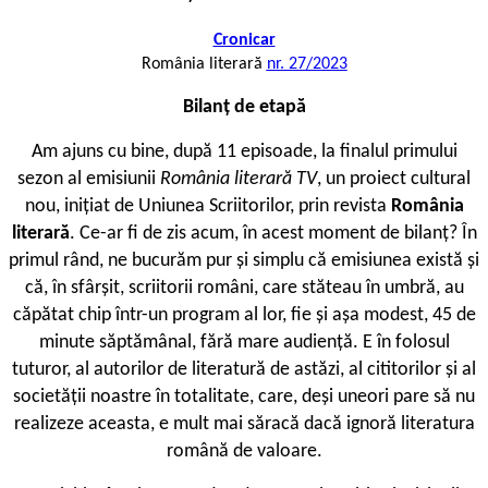
Cronicar
România literară
nr. 27/2023
Bilanț de etapă
A
m ajuns cu bine, după 11 episoade, la finalul primului
sezon al emisiunii
România literară TV
, un proiect cultural
nou, inițiat de Uniunea Scriitorilor, prin revista
România
literară
. Ce-ar fi de zis acum, în acest moment de bilanț? În
primul rând, ne bucurăm pur și simplu că emisiunea există și
că, în sfârșit, scriitorii români, care stăteau în umbră, au
căpătat chip într-un program al lor, fie și așa modest, 45 de
minute săptămânal, fără mare audiență. E în folosul
tuturor, al autorilor de literatură de astăzi, al cititorilor și al
societății noastre în totalitate, care, deși uneori pare să nu
realizeze aceasta, e mult mai săracă dacă ignoră literatura
română de valoare.