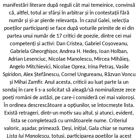
manifestări literare după reguli cât mai temeinice, convinsă
că, altfel, totul ar sfârși în arbitrar și în contestații fără
număr și și-ar pierde relevanța. În cazul Galei, selecția
poeților participanți se face după voturile primite de ei din
partea unui număr de 17 critici de poezie, dintre cei mai
competenți și activi: Dan Cristea, Gabriel Coșoveanu,
Gabriela Gheorghișor, Andrea H. Hedeș, Ioan Holban,
Adrian Lesenciuc, Nicolae Manolescu, Mircea Mihăieș,
Angelo Mitchievici, Nicolae Oprea, Irina Petraș, Vasile
Spiridon, Alex Ștefănescu, Cornel Ungureanu, Răzvan Voncu
și Mihai Zamfir. Anul acesta, criticii au luat parte la un
sondaj în care li s-a solicitat să aleagă/să nominalizeze zece
poeți români de astăzi, pe care-i consideră cei mai valoroși.
În ordinea descrescătoare a opțiunilor, se întocmește lista.
Există retrageri, dintr-un motiv sau altul, și atunci, evident,
lista se completează cu următoarele nume. Criteriul
valoric, așadar, primează. Deși, inițial, Gala chiar se numea
Lista lui Manolescu
, totuși, participarea poeților la acest