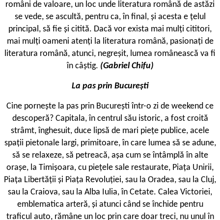
români de valoare, un loc unde literatura română de astăzi
se vede, se ascultă, pentru ca, în final, și acesta e țelul
principal, să fie și citită. Dacă vor exista mai mulți cititori,
mai mulți oameni atenți la literatura română, pasionați de
literatura română, atunci, negreșit, lumea românească va fi
în câștig.
(Gabriel Chifu)
La pas prin București
Cine pornește la pas prin București într-o zi de weekend ce
descoperă? Capitala, în centrul său istoric, a fost croită
strâmt, înghesuit, duce lipsă de mari piețe publice, acele
spații pietonale largi, primitoare, în care lumea să se adune,
să se relaxeze, să petreacă, așa cum se întâmplă în alte
orașe, la Timișoara, cu piețele sale restaurate, Piața Unirii,
Piața Libertății și Piața Revoluției, sau la Oradea, sau la Cluj,
sau la Craiova, sau la Alba Iulia, în Cetate. Calea Victoriei,
emblematica arteră, și atunci când se închide pentru
traficul auto, rămâne un loc prin care doar treci, nu unul în