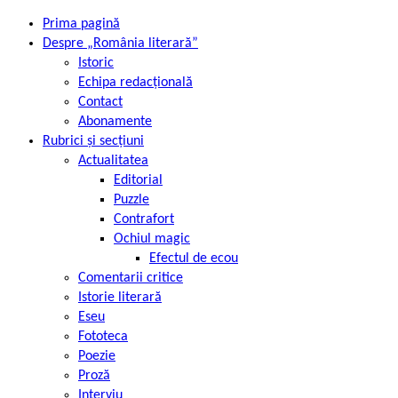
Prima pagină
Despre „România literară”
Istoric
Echipa redacțională
Contact
Abonamente
Rubrici și secțiuni
Actualitatea
Editorial
Puzzle
Contrafort
Ochiul magic
Efectul de ecou
Comentarii critice
Istorie literară
Eseu
Fototeca
Poezie
Proză
Interviu