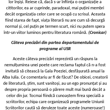
lor înșiși. Reiese că, dacă s-ar înființa o organizație a
cititorilor, ea ar cuprinde, paradoxal, mai puțini membri
decât organizația celor care se ocupă cu scrisul. Aceasta
fiind starea de fapt, viața literară nu are cum să decurgă
normal și, cel puțin pe termen scurt, nici nu putem spera
într-un viitor luminos pentru literatura română.
(Cronicar)
Câteva precizări din partea departamentului de
programe al USR
A
ceste câteva precizări reprezintă un răspuns la
nemulțumirea unei poete care reclama faptul că n-a fost
invitată să citească la Gala Poeziei, desfășurată anual la
Alba Iulia. Ce comentariu ar fi de făcut? De obicei, creatorii
de literatură, știm, sunt vanitoși, au un ego pronunțat și au
despre propria persoană o părere mult mai bună decât a
celor din jur. Tocmai fiindcă cunoaștem firea specială a
scriitorilor, echipa care organizează programele Uniunii
Scriitorilor caută să deruleze toate aceste (numeroase!)