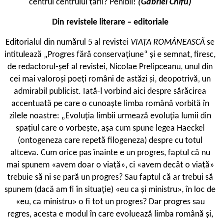
centrul centrului țării? Penibil!
(Gabriel Chifu)
Din revistele literare – editoriale
Editorialul din numărul 5 al revistei
VIAȚA ROMÂNEASCĂ
se
intitulează „Progres fără conservațiune“ și e semnat, firesc,
de redactorul-șef al revistei, Nicolae Prelipceanu, unul din
cei mai valoroși poeți români de astăzi și, deopotrivă, un
admirabil publicist. Iată-l vorbind aici despre sărăcirea
accentuată pe care o cunoaște limba română vorbită în
zilele noastre: „Evoluția limbii urmează evoluția lumii din
spațiul care o vorbește, așa cum spune legea Haeckel
(ontogeneza care repetă filogeneza) despre cu totul
altceva. Cum orice pas înainte e un progres, faptul că nu
mai spunem «avem doar o viață», ci «avem decât o viață»
trebuie să ni se pară un progres? Sau faptul că ar trebui să
spunem (dacă am fi în situație) «eu ca și ministru», în loc de
«eu, ca ministru» o fi tot un progres? Dar progres sau
regres, acesta e modul în care evoluează limba română și,