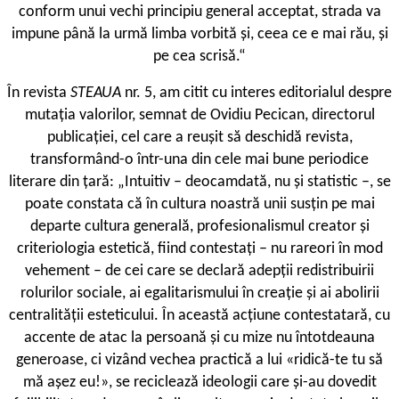
conform unui vechi principiu general acceptat, strada va
impune până la urmă limba vorbită și, ceea ce e mai rău, și
pe cea scrisă.“
În revista
STEAUA
nr. 5, am citit cu interes editorialul despre
mutația valorilor, semnat de Ovidiu Pecican, directorul
publicației, cel care a reușit să deschidă revista,
transformând-o într-una din cele mai bune periodice
literare din țară: „Intuitiv – deocamdată, nu și statistic –, se
poate constata că în cultura noastră unii susțin pe mai
departe cultura generală, profesionalismul creator și
criteriologia estetică, fiind contestați – nu rareori în mod
vehement – de cei care se declară adepții redistribuirii
rolurilor sociale, ai egalitarismului în creație și ai abolirii
centralității esteticului. În această acțiune contestatară, cu
accente de atac la persoană și cu mize nu întotdeauna
generoase, ci vizând vechea practică a lui «ridică-te tu să
mă așez eu!», se reciclează ideologii care și-au dovedit