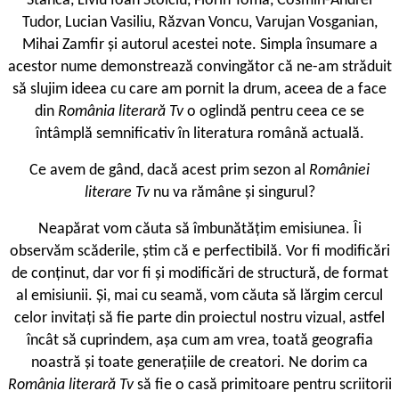
Stanca, Liviu Ioan Stoiciu, Florin Toma, Cosmin-Andrei
Tudor, Lucian Vasiliu, Răzvan Voncu, Varujan Vosganian,
Mihai Zamfir și autorul acestei note. Simpla însumare a
acestor nume demonstrează convingător că ne-am străduit
să slujim ideea cu care am pornit la drum, aceea de a face
din
România literară Tv
o oglindă pentru ceea ce se
întâmplă semnificativ în literatura română actuală.
Ce avem de gând, dacă acest prim sezon al
României
literare Tv
nu va rămâne și singurul?
Neapărat vom căuta să îmbunătățim emisiunea. Îi
observăm scăderile, știm că e perfectibilă. Vor fi modificări
de conținut, dar vor fi și modificări de structură, de format
al emisiunii. Și, mai cu seamă, vom căuta să lărgim cercul
celor invitați să fie parte din proiectul nostru vizual, astfel
încât să cuprindem, așa cum am vrea, toată geografia
noastră și toate generațiile de creatori. Ne dorim ca
România literară Tv
să fie o casă primitoare pentru scriitorii