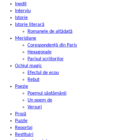
Inedit
Interviu
Istorie
Istorie literară
Romanele de altădată
Meridiane
Corespondență din Paris
Hexagonale
Parisul scriitorilor
Ochiul magic
Efectul de ecou
Rebut
Poezie
Poemul săptămânii
Un poem de
Versuri
Proză
Puzzle
Reportaj
Restituiri