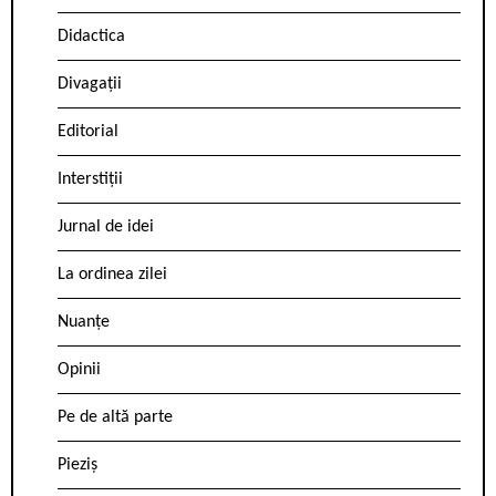
Didactica
Divagații
Editorial
Interstiții
Jurnal de idei
La ordinea zilei
Nuanțe
Opinii
Pe de altă parte
Pieziș