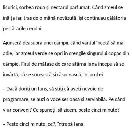
licurici, sorbea roua și nectarul parfumat. Când zmeul se
înălța iar, tras de o mână nevăzută, își continuau călătoria
pe cărările cerului.
Ajunseră deasupra unei câmpii, când vântul încetă să mai
adie, iar zmeul verde se opri în crengile singurului copac din
câmpie. Firul de mătase de care atârna Iana începu să se
învârtă, să se sucească și răsucească, în jurul ei.
Dacă doriți un tuns, să știți că aveți nevoie de
–
programare, se auzi o voce serioasă și serviabilă. Pe când
v-ar conveni? Ce spuneți, să zicem, peste cinci minute?
Peste cinci minute, ce?, întrebă Iana.
–