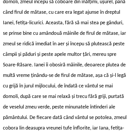
domoli, zmeul începu să coboare din înălțimi, ușurel, până
când firul de mătase, cu care era legat ajunse în dreptul
Ianei, fetița-licurici. Aceasta, fără să mai stea pe gânduri,
se prinse bine cu amândouă mâinile de firul de mătase, iar
zmeul se ridică imediat în aer și începu să plutească peste
câmpii și păduri și peste apele multor țări, mereu spre
Soare-Răsare. Ianei îi obosiră mâinile, deoarece plutea de
multă vreme ținându-se de firul de mătase, așa că și-l legă
cu grijă în jurul mijlocului, de îndată ce vântul se mai
domoli, după care se mai relaxă și trecu fără griji, purtată
de veselul zmeu verde, peste minunatele întinderi ale
pământului. De fiecare dată când vântul se potolea, zmeul
cobora lin deasupra vreunei tufe înflorite, iar Iana, fetița-