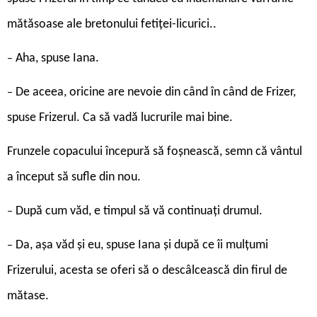
mătăsoase ale bretonului fetiței-licurici..
Aha, spuse Iana.
–
De aceea, oricine are nevoie din când în când de Frizer,
–
spuse Frizerul. Ca să vadă lucrurile mai bine.
Frunzele copacului începură să foșnească, semn că vântul
a început să sufle din nou.
După cum văd, e timpul să vă continuați drumul.
–
Da, așa văd și eu, spuse Iana și după ce îi mulțumi
–
Frizerului, acesta se oferi să o descâlcească din firul de
mătase.