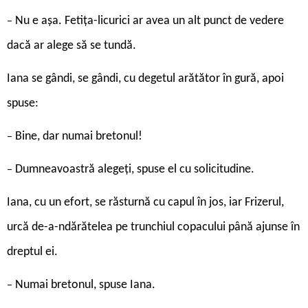
Nu e așa. Fetița-licurici ar avea un alt punct de vedere
–
dacă ar alege să se tundă.
Iana se gândi, se gândi, cu degetul arătător în gură, apoi
spuse:
Bine, dar numai bretonul!
–
Dumneavoastră alegeți, spuse el cu solicitudine.
–
Iana, cu un efort, se răsturnă cu capul în jos, iar Frizerul,
urcă de-a-ndărătelea pe trunchiul copacului până ajunse în
dreptul ei.
Numai bretonul, spuse Iana.
–