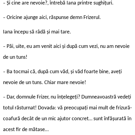
Și cine are nevoie?, întrebă Iana printre sughițuri.
–
Oricine ajunge aici, răspunse demn Frizerul.
–
Iana începu să râdă și mai tare.
Păi, uite, eu am venit aici și după cum vezi, nu am nevoie
–
de un tuns!
Ba tocmai că, după cum văd, și văd foarte bine, aveți
–
nevoie de un tuns. Chiar mare nevoie!
Dar, domnule Frizer, nu înțelegeți? Dumneavoastră vedeți
–
totul răsturnat! Dovada: vă preocupați mai mult de frizură-
coafură decât de un mic ajutor concret… sunt înfășurată în
acest fir de mătase…