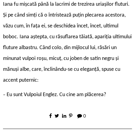
Iana fu mișcată până la lacrimi de trezirea uriașilor fluturi.
Și pe când simți că o întristează puțin plecarea acestora,
văzu cum, în fața ei, se deschidea încet, încet, ultimul
boboc. Iana aștepta, cu răsuflarea tăiată, apariția ultimului
fluture albastru. Când colo, din mijlocul lui, răsări un
minunat vulpoi roșu, micuț, cu joben de satin negru și
mănuși albe, care, înclinându-se cu eleganță, spuse cu
accent puternic:
Eu sunt Vulpoiul Englez. Cu cine am plăcerea?
–
0