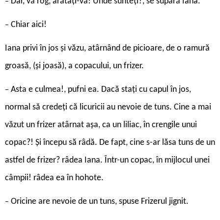
Dar, vă rog, arătați-vă! Unde sunteți?, se supără Iana.
–
Chiar aici!
–
Iana privi în jos și văzu, atârnând de picioare, de o ramură
groasă, (și joasă), a copacului, un frizer.
Asta e culmea!, pufni ea. Dacă stați cu capul în jos,
–
normal să credeți că licuricii au nevoie de tuns. Cine a mai
văzut un frizer atârnat așa, ca un liliac, în crengile unui
copac?! Și începu să râdă. De fapt, cine s-ar lăsa tuns de un
astfel de frizer? râdea Iana. Într-un copac, în mijlocul unei
câmpii! râdea ea în hohote.
Oricine are nevoie de un tuns, spuse Frizerul jignit.
–