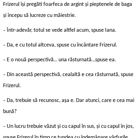
Frizerul își pregăti foarfeca de argint și pieptenele de baga
și începu să lucreze cu măiestrie.
Într-adevăr, totul se vede altfel acum, spuse Iana.
–
Da, e cu totul altceva, spuse cu încântare Frizerul.
–
E o nouă perspectivă… una răsturnată…spuse ea.
–
Din această perspectivă, cealaltă e cea răsturnată, spuse
–
Frizerul.
Da, trebuie să recunosc, așa e. Dar atunci, care e cea mai
–
bună?
Un lucru trebuie văzut și cu capul în sus, și cu capul în jos,
–
spuse Frizerul în timp ce tundea cu îndemânare vârfurile