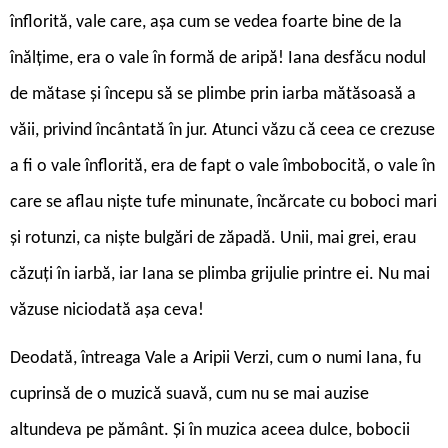
înflorită, vale care, așa cum se vedea foarte bine de la
înălțime, era o vale în formă de aripă! Iana desfăcu nodul
de mătase și începu să se plimbe prin iarba mătăsoasă a
văii, privind încântată în jur. Atunci văzu că ceea ce crezuse
a fi o vale înflorită, era de fapt o vale îmbobocită, o vale în
care se aflau niște tufe minunate, încărcate cu boboci mari
și rotunzi, ca niște bulgări de zăpadă. Unii, mai grei, erau
căzuți în iarbă, iar Iana se plimba grijulie printre ei. Nu mai
văzuse niciodată așa ceva!
Deodată, întreaga Vale a Aripii Verzi, cum o numi Iana, fu
cuprinsă de o muzică suavă, cum nu se mai auzise
altundeva pe pământ. Și în muzica aceea dulce, bobocii