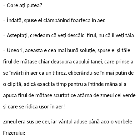
Oare ați putea?
–
Îndată, spuse el clămpănind foarfeca în aer.
–
Așteptați, credeam că veți descâlci firul, nu că îl veți tăia!
–
Uneori, aceasta e cea mai bună soluție, spuse el și tăie
–
firul de mătase chiar deasupra capului Ianei, care prinse a
se învârti în aer ca un titirez, eliberându-se în mai puțin de
o clipită, adică exact la timp pentru a întinde mâna și a
apuca firul de mătase scurtat ce atârna de zmeul cel verde
și care se ridica ușor în aer!
Zmeul era sus pe cer, iar vântul aduse până acolo vorbele
Frizerului: