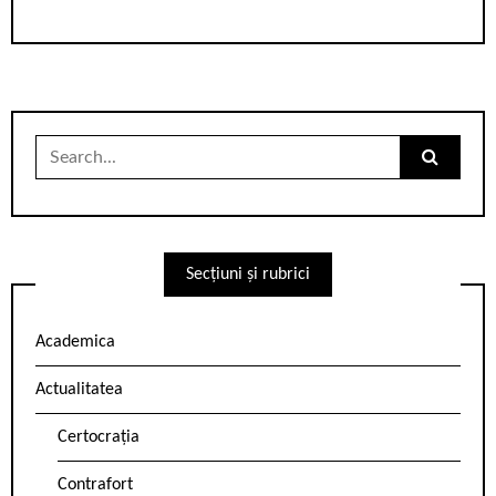
Search
for:
Secțiuni și rubrici
Academica
Actualitatea
Certocrația
Contrafort