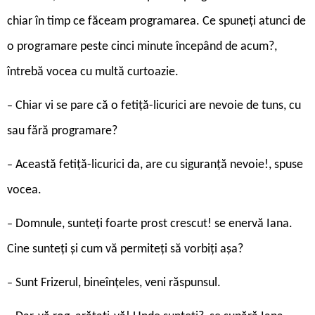
chiar în timp ce făceam programarea. Ce spuneți atunci de
o programare peste cinci minute începând de acum?,
întrebă vocea cu multă curtoazie.
Chiar vi se pare că o fetiță-licurici are nevoie de tuns, cu
–
sau fără programare?
Această fetiță-licurici da, are cu siguranță nevoie!, spuse
–
vocea.
Domnule, sunteți foarte prost crescut! se enervă Iana.
–
Cine sunteți și cum vă permiteți să vorbiți așa?
Sunt Frizerul, bineînțeles, veni răspunsul.
–