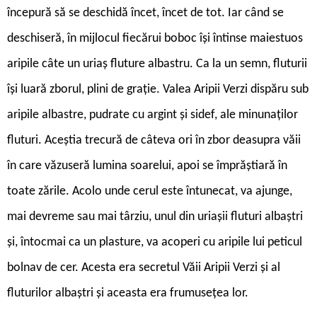
începură să se deschidă încet, încet de tot. Iar când se
deschiseră, în mijlocul fiecărui boboc își întinse maiestuos
aripile câte un uriaș fluture albastru. Ca la un semn, fluturii
își luară zborul, plini de grație. Valea Aripii Verzi dispăru sub
aripile albastre, pudrate cu argint și sidef, ale minunaților
fluturi. Aceștia trecură de câteva ori în zbor deasupra văii
în care văzuseră lumina soarelui, apoi se împrăștiară în
toate zările. Acolo unde cerul este întunecat, va ajunge,
mai devreme sau mai târziu, unul din uriașii fluturi albaștri
și, întocmai ca un plasture, va acoperi cu aripile lui peticul
bolnav de cer. Acesta era secretul Văii Aripii Verzi și al
fluturilor albaștri și aceasta era frumusețea lor.