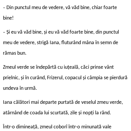
Din punctul meu de vedere, vă văd bine, chiar foarte
–
bine!
Și eu vă văd bine, și eu vă văd foarte bine, din punctul
–
meu de vedere, strigă Iana, fluturând mâna în semn de
rămas bun.
Zmeul verde se îndepărtă cu iuțeală, căci prinse vânt
prielnic, și în curând, Frizerul, copacul și câmpia se pierdură
undeva în urmă.
Iana călători mai departe purtată de veselul zmeu verde,
atârnând de coada lui scurtată, zile și nopți la rând.
Într-o dimineață, zmeul coborî într-o minunată vale