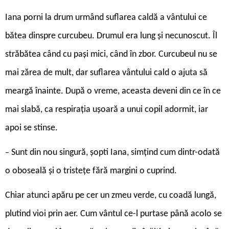
Iana porni la drum urmând suflarea caldă a vântului ce
bătea dinspre curcubeu. Drumul era lung și necunoscut. Îl
străbătea când cu pași mici, când în zbor. Curcubeul nu se
mai zărea de mult, dar suflarea vântului cald o ajuta să
meargă înainte. După o vreme, aceasta deveni din ce în ce
mai slabă, ca respirația ușoară a unui copil adormit, iar
apoi se stinse.
Sunt din nou singură, șopti Iana, simțind cum dintr-odată
–
o oboseală și o tristețe fără margini o cuprind.
Chiar atunci apăru pe cer un zmeu verde, cu coadă lungă,
plutind vioi prin aer. Cum vântul ce-l purtase până acolo se