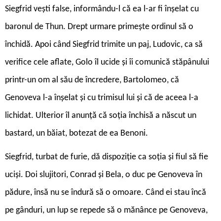
Siegfrid vești false, informându-l că ea l-ar fi înșelat cu
baronul de Thun. Drept urmare primește ordinul să o
închidă. Apoi când Siegfrid trimite un paj, Ludovic, ca să
verifice cele aflate, Golo îl ucide și îi comunică stăpânului
printr-un om al său de încredere, Bartolomeo, că
Genoveva l-a înșelat și cu trimisul lui și că de aceea l-a
lichidat. Ulterior îl anunță că soția închisă a născut un
bastard, un băiat, botezat de ea Benoni.
Siegfrid, turbat de furie, dă dispoziție ca soția și fiul să fie
uciși. Doi slujitori, Conrad și Bela, o duc pe Genoveva în
pădure, însă nu se îndură să o omoare. Când ei stau încă
pe gânduri, un lup se repede să o mănânce pe Genoveva,