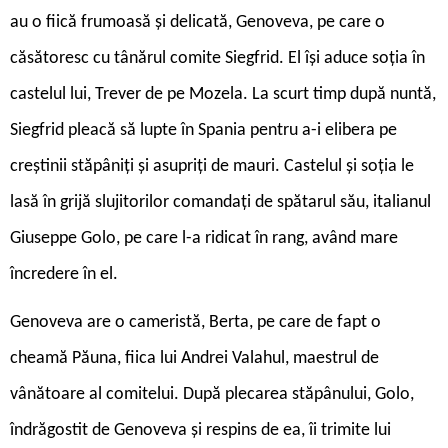
au o fiică frumoasă și delicată, Genoveva, pe care o
căsătoresc cu tânărul comite Siegfrid. El își aduce soția în
castelul lui, Trever de pe Mozela. La scurt timp după nuntă,
Siegfrid pleacă să lupte în Spania pentru a-i elibera pe
creștinii stăpâniți și asupriți de mauri. Castelul și soția le
lasă în grijă slujitorilor comandați de spătarul său, italianul
Giuseppe Golo, pe care l-a ridicat în rang, având mare
încredere în el.
Genoveva are o cameristă, Berta, pe care de fapt o
cheamă Păuna, fiica lui Andrei Valahul, maestrul de
vânătoare al comitelui. După plecarea stăpânului, Golo,
îndrăgostit de Genoveva și respins de ea, îi trimite lui