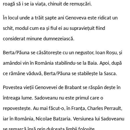
roagă să i se ia viața, chinuit de remușcări.
În locul unde a trăit șapte ani Genoveva este ridicat un
schit, modul cum ea și fiul ei au supraviețuit fiind
considerat minune dumnezeiască.
Berta/Păuna se căsătorește cu un negustor, Ioan Roșu, și
amândoi vin în România stabilindu-se la Baia. Apoi, după
ce rămâne văduvă, Berta/Păuna se stabilește la Sasca.
Povestea vieții Genovevei de Brabant se răspân dește în
întreaga lume. Sadoveanu nu este primul care o
repovestește. Au mai făcut-o, în Franța, Charles Perrault,
iar în România, Nicolae Batzaria. Versiunea lui Sadoveanu
se remarcă însă prin dulceața limbii folosite.