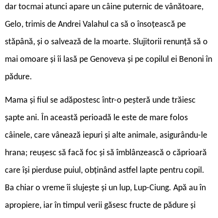
dar tocmai atunci apare un câine puternic de vânătoare,
Gelo, trimis de Andrei Valahul ca să o însoțească pe
stăpână, și o salvează de la moarte. Slujitorii renunță să o
mai omoare și îi lasă pe Genoveva și pe copilul ei Benoni în
pădure.
Mama și fiul se adăpostesc într-o peșteră unde trăiesc
șapte ani. În această perioadă le este de mare folos
câinele, care vânează iepuri și alte animale, asigurându-le
hrana; reușesc să facă foc și să îmblânzească o căprioară
care își pierduse puiul, obținând astfel lapte pentru copil.
Ba chiar o vreme îi slujește și un lup, Lup-Ciung. Apă au în
apropiere, iar în timpul verii găsesc fructe de pădure și