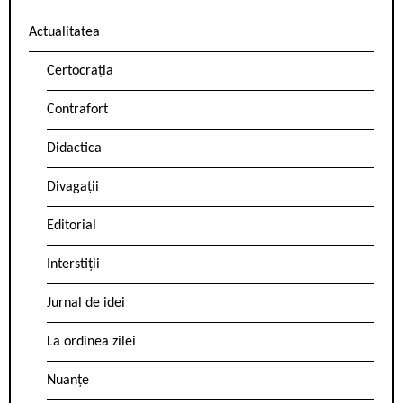
Actualitatea
Certocrația
Contrafort
Didactica
Divagații
Editorial
Interstiții
Jurnal de idei
La ordinea zilei
Nuanțe