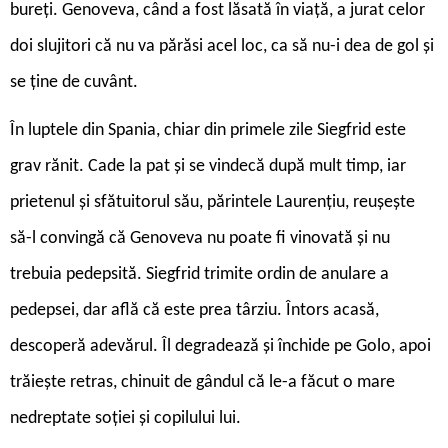
bureți. Genoveva, când a fost lăsată în viață, a jurat celor
doi slujitori că nu va părăsi acel loc, ca să nu-i dea de gol și
se ține de cuvânt.
În luptele din Spania, chiar din primele zile Siegfrid este
grav rănit. Cade la pat și se vindecă după mult timp, iar
prietenul și sfătuitorul său, părintele Laurențiu, reușește
să-l convingă că Genoveva nu poate fi vinovată și nu
trebuia pedepsită. Siegfrid trimite ordin de anulare a
pedepsei, dar află că este prea târziu. Întors acasă,
descoperă adevărul. Îl degradează și închide pe Golo, apoi
trăiește retras, chinuit de gândul că le-a făcut o mare
nedreptate soției și copilului lui.