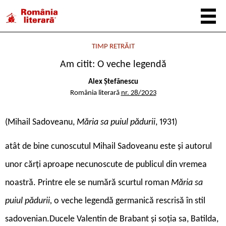
TIMP RETRĂIT
Am citit: O veche legendă
Alex Ștefănescu
România literară
nr. 28/2023
(Mihail
Sadoveanu,
Măria sa puiul pădurii
, 1931)
a
tât de bine cunoscutul Mihail Sadoveanu este și autorul
unor cărți aproape necunoscute de publicul din vremea
noastră. Printre ele se numără scurtul roman
Măria sa
puiul pădurii,
o veche legendă germanică rescrisă în stil
sadovenian.Ducele Valentin de Brabant și soția sa, Batilda,