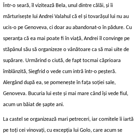
Într-o seară, îl vizitează Bela, unul dintre călăi, și îi
mărturisește lui Andrei Valahul că el și tovarășul lui nu au
ucis-o pe Genoveva, ci doar au abandonat-o în pădure. Cu
speranța că ea mai poate fi în viață, Andrei îl convinge pe
stăpânul său să organizeze o vânătoare ca să mai uite de
supărare. Urmărind o ciută, de fapt tocmai căprioara
îmblânzită, Siegfrid o vede cum intră într-o peșteră.
Alergând după ea, se pomenește în fața soției sale,
Genoveva. Bucuria lui este și mai mare când își vede fiul,
acum un băiat de șapte ani.
La castel se organizează mari petreceri, iar comitele îi iartă
pe toți cei vinovați, cu excepția lui Golo, care acum se