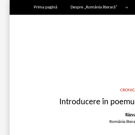
Prima pagină
Despre „România literară”
CRONIC
Introducere în poemul 
Răzv
România liter