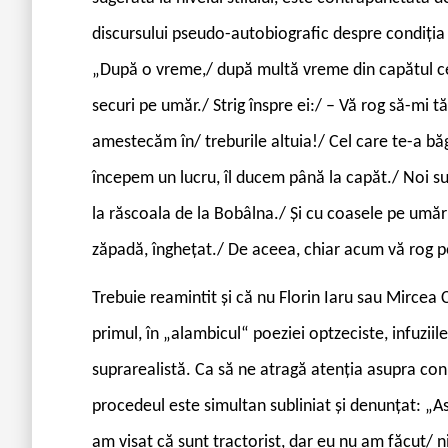
discursului pseudo-autobiografic despre condiția 
„După o vreme,/ după multă vreme din capătul cea
securi pe umăr./ Strig înspre ei:/ – Vă rog să-mi t
amestecăm în/ treburile altuia!/ Cel care te-a bă
începem un lucru, îl ducem până la capăt./ Noi s
la răscoala de la Bobâlna./ Și cu coasele pe umăr 
zăpadă, înghețat./ De aceea, chiar acum vă rog 
Trebuie reamintit și că nu Florin Iaru sau Mircea 
primul, în „alambicul“ poeziei optzeciste, infuziil
suprarealistă. Ca să ne atragă atenția asupra con v
procedeul este simultan subliniat și denunțat: „A
am visat că sunt tractorist, dar eu nu am făcut/ n