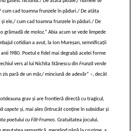
 nu găsesc niciunul./ De atâta ploaie,/ numele se
,/ cum cad toamna frunzele în păduri./ De atâta
ad și ele,/ cum cad toamna frunzele în păduri./ De
s o grămadă de moloz.“ Abia acum se vede limpede
mbajul cotidian a avut, la Ion Mureșan, semnificații
n anii 1980. Poetul e fidel mai degrabă acelei forme
echiul vers al lui Nichita Stănescu din
Frunză verde
am zis pară de un măr,/ minciună de adevăr“ –, decât
otdeauna grav și are frontieră directă cu tragicul,
ouă capete
și, mai ales (întrucât conține în subsidiar și
ta poetului cu Făt-Frumos
. Gratuitatea jocului,
 de greutatea semantică, mergând până la cruzime, a