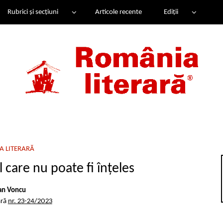
Rubrici și secțiuni
Articole recente
Ediții
A LITERARĂ
care nu poate fi înțeles
an Voncu
ară
nr. 23-24/2023