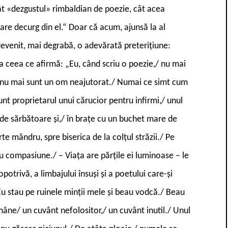
t «dezgustul» rimbaldian de poezie, cât acea
care decurg din el.“ Doar că acum, ajunsă la al
evenit, mai degrabă, o adevărată preterițiune:
a ceea ce afirmă: „Eu, când scriu o poezie,/ nu mai
e nu mai sunt un om neajutorat./ Numai ce simt cum
unt proprietarul unui cărucior pentru infirmi,/ unul
 de sărbătoare și,/ în brațe cu un buchet mare de
rte mândru, spre biserica de la colțul străzii./ Pe
u compasiune./ – Viața are părțile ei luminoase – le
otrivă, a limbajului însuși și a poetului care-și
 stau pe ruinele minții mele și beau vodcă./ Beau
române/ un cuvânt nefolositor,/ un cuvânt inutil./ Unul