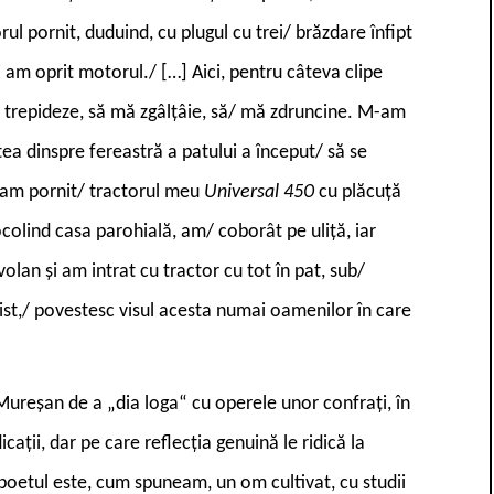
rul pornit, duduind, cu plugul cu trei/ brăzdare înfipt
i am oprit motorul./ […] Aici, pentru câteva clipe
să trepideze, să mă zgâlțâie, să/ mă zdruncine. M-am
tea dinspre fereastră a patului a început/ să se
s am pornit/ tractorul meu
Universal 450
cu plăcuță
colind casa parohială, am/ coborât pe uliță, iar
lan și am intrat cu tractor cu tot în pat, sub/
st,/ povestesc visul acesta numai oamenilor în care
Mureșan de a „dia loga“ cu operele unor confrați, în
icații, dar pe care reflecția genuină le ridică la
poetul este, cum spuneam, un om cultivat, cu studii