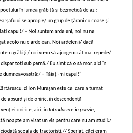
poetului în lumea grăbită și bezmetică de azi:
rșafului se apropie/ un grup de țărani cu coase și
ăiați capul!/ – Noi suntem ardeleni, noi nu ne
gat acolo nu e ardelean. Noi ardelenii/ dacă
untem grăbiți,/ noi vrem să ajungem cât mai repede/
dispar toți sub pernă./ Eu simt că o să mor, aici în
pe dumneavoastră:/ – Tăiați-mi capul!“
Cărtărescu, ci Ion Mureșan este cel care a turnat
e de absurd și de oniric, în descendență
enției onirice, aici, în
Introducere în poezie
,
stă noapte am visat un vis pentru care nu am studii:/
iciodată școala de tractoriști.// Speriat, căci eram