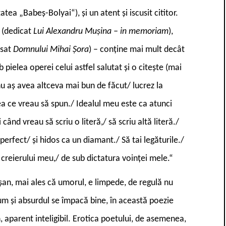
tatea „Babeș-Bolyai“), și un atent și iscusit cititor.
m
(dedicat
Lui Alexandru Mușina – in memoriam
),
esat
Domnului Mihai Șora
) – conține mai mult decât
pielea operei celui astfel salutat și o citește (mai
 nu aș avea altceva mai bun de făcut/ lucrez la
 ce vreau să spun./ Idealul meu este ca atunci
ând vreau să scriu o literă,/ să scriu altă literă./
rfect/ și hidos ca un diamant./ Să tai legăturile./
 creierului meu,/ de sub dictatura voinței mele.“
șan, mai ales că umorul, e limpede, de regulă nu
cum și absurdul se împacă bine, în această poezie
, aparent inteligibil. Erotica poetului, de asemenea,