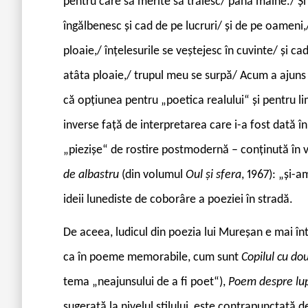
pentru care să merite să trăiesc/ până mâine./ Și
îngălbenesc și cad de pe lucruri/ și de pe oameni
ploaie,/ înțelesurile se veștejesc în cuvinte/ și c
atâta ploaie,/ trupul meu se surpă/ Acum a ajun
că opțiunea pentru „poetica realului“ și pentru li
inverse față de interpretarea care i-a fost dată î
„piezișe“ de rostire postmodernă – conținută în v
de albastru
(din volumul
Oul și sfera
, 1967): „și-
ideii lunediste de coborâre a poeziei în stradă.
De aceea, ludicul din poezia lui Mureșan e mai înt
ca în poeme memorabile, cum sunt
Copilul cu d
tema „neajunsului de a fi poet“),
Poem despre lup
sugerată la nivelul stilului, este contrapunctată