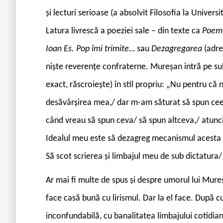
și lecturi serioase (a absolvit Filosofia la Universi
Latura livrescă a poeziei sale – din texte ca
Poe
Ioan Es. Pop îmi trimite…
sau
Dezagregarea
(adr
niște reverențe confraterne. Mureșan intră pe sub 
exact, răscroiește) în stil propriu: „Nu pentru că
desăvârșirea mea,/ dar m-am săturat să spun ceea
când vreau să spun ceva/ să spun altceva,/ atunci c
Idealul meu este să dezagreg mecanismul acesta pe
Să scot scrierea și limbajul meu de sub dictatura/
Ar mai fi multe de spus și despre umorul lui Mure
face casă bună cu lirismul. Dar la el face. După 
inconfundabilă, cu banalitatea limbajului cotidian