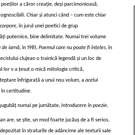
poeților a căror creație, deși parcimonioasă,
cognoscibili. Chiar și atunci când – cum este chiar
 corpore
, în jurul unei poetici de grup
ăți puternice, bine delimitate. Numai trei volume
 de iarnă
, în 1981,
Poemul care nu poate fi înțeles
, în
zecistului clujean o trainică legendă și un loc de
ul lor s-a țesut o mică mitologie critică,
șteptare înfrigurată a unui nou volum, a
acelui
în certitudine.
t, șugubăț numai pe jumătate,
Introducere în poezie
.
are, se știe, un mod foarte jucăuș de a fi serios.
epozitat în straturile de adâncime ale texturii sale