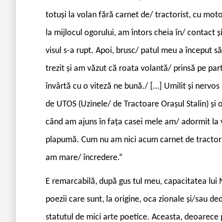
totuși la volan fără carnet de/ tractorist, cu moto
la mijlocul ogorului, am întors cheia în/ contact ș
visul s-a rupt. Apoi, brusc/ patul meu a început 
trezit și am văzut că roata volantă/ prinsă pe par
învârtă cu o viteză ne bună./ […] Umilit și nervo
de UTOS (Uzinele/ de Tractoare Orașul Stalin) și o
când am ajuns în fața casei mele am/ adormit la vo
plapumă. Cum nu am nici acum carnet de tractori
am mare/ încredere.“
E remarcabilă, după gus tul meu, capacitatea lui 
poezii care sunt, la origine, oca zionale și/sau ded
statutul de mici arte poetice. Aceasta, deoarece 