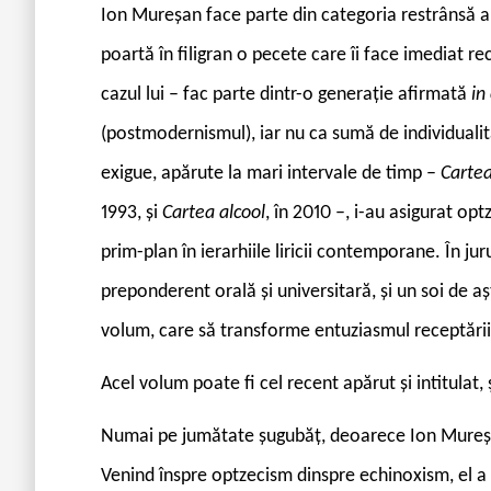
Ion Mureșan face parte din categoria restrânsă a 
poartă în filigran o pecete care îi face imediat re
cazul lui – fac parte dintr-o generație afirmată
in
(postmodernismul), iar nu ca sumă de individualit
exigue, apărute la mari intervale de timp –
Cartea
1993, și
Cartea alcool
, în 2010 –, i-au asigurat opt
prim-plan în ierarhiile liricii contemporane. În jur
preponderent orală și universitară, și un soi de a
volum, care să transforme entuziasmul receptării 
Acel volum poate fi cel recent apărut și intitula
Numai pe jumătate șugubăț, deoarece Ion Mureșan 
Venind înspre optzecism dinspre echinoxism, el a d