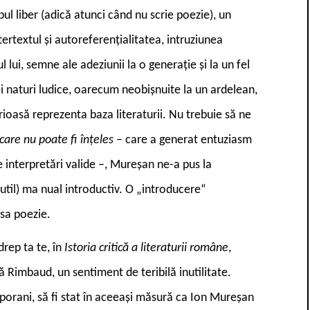
pul liber (adică atunci când nu scrie poezie), un
ntertextul și autoreferențialitatea, intruziunea
l lui, semne ale adeziunii la o generație și la un fel
nei naturi ludice, oarecum neobișnuite la un ardelean,
erioasă reprezenta baza literaturii. Nu trebuie să ne
are nu poate fi înțeles
– care a generat entuziasm
e interpretări valide –, Mureșan ne-a pus la
i util) ma nual introductiv. O „introducere“
 sa poezie.
rep ta te, în
Istoria critică a literaturii române
,
ă Rimbaud, un sentiment de teribilă inutilitate.
porani, să fi stat în aceeași măsură ca Ion Mureșan