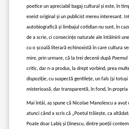
poetice un apreciabil bagaj cultural și este, în tim
eseist original și un publicist mereu interesant. I
autobiografică și limbajul cotidian nu sunt, în cazu
de a scrie, ci consecințe naturale ale întâlnirii u
cu o școală literară echinoxistă în care cultura s
mire, prin urmare, că la trei decenii după
Poemul c
critic, dar n-a produs, la drept vorbind, prea mult
dispoziție, cu suspectă gentilețe, un fals (și totuș
misterioasă, dar transparentă, în fond, în propria
Mai întâi, aș spune că Nicolae Manolescu a avut d
atunci când a scris că „Poetul trăiește, ca altădat
Poate doar Labiș și Dinescu, dintre poeții contem