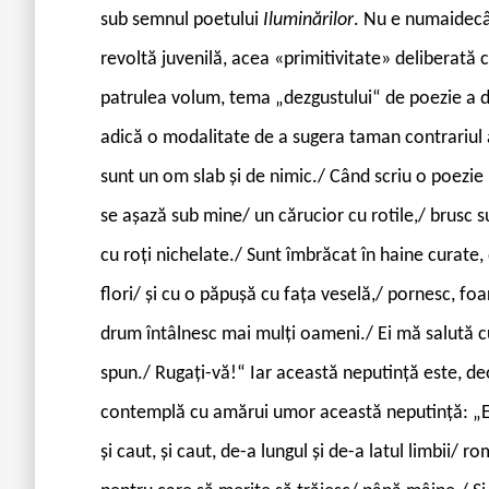
sub semnul poetului
Iluminărilor
. Nu e numaidecâ
revoltă juvenilă, acea «primitivitate» deliberată 
patrulea volum, tema „dezgustului“ de poezie a d
adică o modalitate de a sugera taman contrariul 
sunt un om slab și de nimic./ Când scriu o poezi
se așază sub mine/ un cărucior cu rotile,/ brusc s
cu roți nichelate./ Sunt îmbrăcat în haine curate,
flori/ și cu o păpușă cu fața veselă,/ pornesc, foa
drum întâlnesc mai mulți oameni./ Ei mă salută c
spun./ Rugați-vă!“ Iar această neputință este, deop
contemplă cu amărui umor această neputință: „Eu
și caut, și caut, de-a lungul și de-a latul limbii/ 