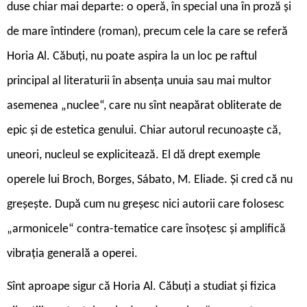
duse chiar mai departe: o operă, în special una în proză și
de mare întindere (roman), precum cele la care se referă
Horia Al. Căbuți, nu poate aspira la un loc pe raftul
principal al literaturii în absența unuia sau mai multor
asemenea „nuclee“, care nu sînt neapărat obliterate de
epic și de estetica genului. Chiar autorul recunoaște că,
uneori, nucleul se explicitează. El dă drept exemple
operele lui Broch, Borges, Sábato, M. Eliade. Și cred că nu
greșește. După cum nu greșesc nici autorii care folosesc
„armonicele“ contra-tematice care însoțesc și amplifică
vibrația generală a operei.
Sînt aproape sigur că Horia Al. Căbuți a studiat și fizica