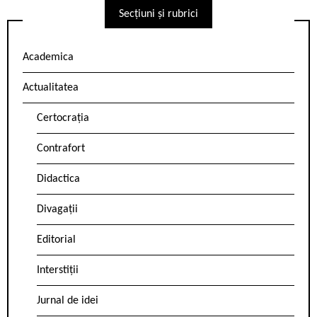
Secțiuni și rubrici
Academica
Actualitatea
Certocrația
Contrafort
Didactica
Divagații
Editorial
Interstiții
Jurnal de idei