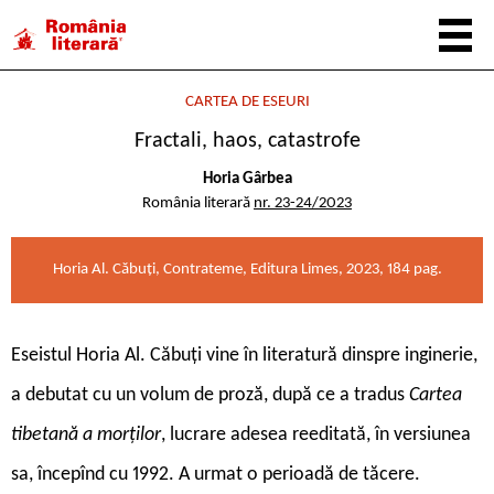
CARTEA DE ESEURI
Fractali, haos, catastrofe
Horia Gârbea
România literară
nr. 23-24/2023
Horia Al. Căbuți, Contrateme, Editura Limes, 2023, 184 pag.
E
seistul Horia Al. Căbuți vine în literatură dinspre inginerie,
a debutat cu un volum de proză, după ce a tradus
Cartea
tibetană a morților
, lucrare adesea reeditată, în versiunea
sa, începînd cu 1992. A urmat o perioadă de tăcere.