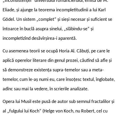
„inconsistenței“ universului romancierului, emisă de M.
Eliade, și ajunge la teorema incompletitudinii a lui Karl
Gödel. Un sistem „complet“ și sieși necesar și suficient se
întoarce în buclă asupra sinelui, „slăbindu-se“ și
incompletizînd desăvîrșirea-i aparentă.
Cu asemenea teorii se ocupă Horia Al. Căbuți, pe care le
aplică operelor literare din genul prozei, căutînd să afle și
să demonstreze existența supra-temelor sau a meta-
temelor, cum le-aș numi eu, care însoțesc textul, înglobate,
adînc sau mai la vedere, în scrierile analizate.
Opera lui Musil este pusă de autor sub semnul fractalilor și
al „fulgului lui Koch“ (Helge von Koch, nu Robert, cel cu