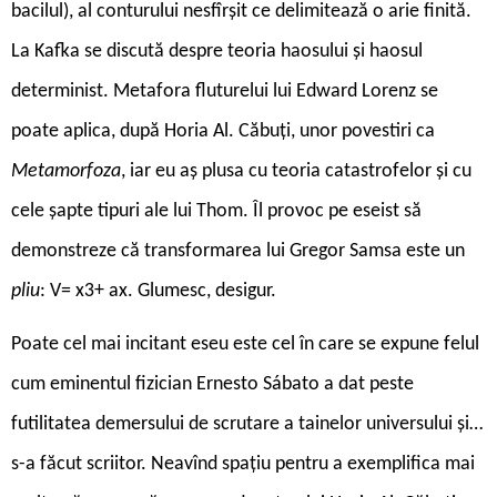
bacilul), al conturului nesfîrșit ce delimitează o arie finită.
La Kafka se discută despre teoria haosului și haosul
determinist. Metafora fluturelui lui Edward Lorenz se
poate aplica, după Horia Al. Căbuți, unor povestiri ca
Metamorfoza
, iar eu aș plusa cu teoria catastrofelor și cu
cele șapte tipuri ale lui Thom. Îl provoc pe eseist să
demonstreze că transformarea lui Gregor Samsa este un
pliu
: V= x3+ ax. Glumesc, desigur.
Poate cel mai incitant eseu este cel în care se expune felul
cum eminentul fizician Ernesto Sábato a dat peste
futilitatea demersului de scrutare a tainelor universului și…
s-a făcut scriitor. Neavînd spațiu pentru a exemplifica mai