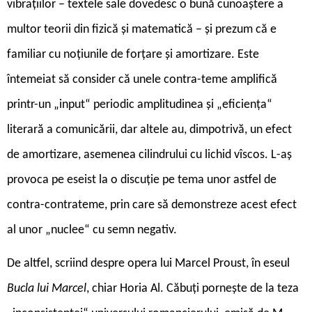
vibrațiilor – textele sale dovedesc o bună cunoaștere a
multor teorii din fizică și matematică – și prezum că e
familiar cu noțiunile de forțare și amortizare. Este
întemeiat să consider că unele contra-teme amplifică
printr-un „input“ periodic amplitudinea și „eficiența“
literară a comunicării, dar altele au, dimpotrivă, un efect
de amortizare, asemenea cilindrului cu lichid vîscos. L-aș
provoca pe eseist la o discuție pe tema unor astfel de
contra-contrateme, prin care să demonstreze acest efect
al unor „nuclee“ cu semn negativ.
De altfel, scriind despre opera lui Marcel Proust, în eseul
Bucla lui Marcel
, chiar Horia Al. Căbuți pornește de la teza