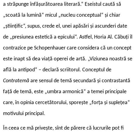
a străpunge înfășurătoarea literară.“ Eseistul caută să
„scoată la lumină“ micul „nucleu conceptual“ și chiar
„științific“, supus, crede el, unei apăsări și ascunderi date
de „presiunea estetică a epicului“. Astfel, Horia Al. Căbuți îl
contrazice pe Schopenhauer care considera că un concept
este inapt să dea viață operei de artă. „Viziunea noastră se
află la antipod“ – declară scriitorul. Conceptul de
Contratemă
are sensul de temă secundară și contrastantă
față de temă, este „umbra armonică“ a temei principale
care, în opinia cercetătorului, sporește „forța și suplețea“
motivului principal.
În ceea ce mă privește, sînt de părere că lucrurile pot fi