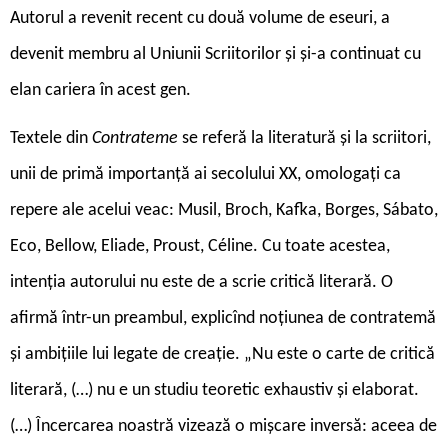
Autorul a revenit recent cu două volume de eseuri, a
devenit membru al Uniunii Scriitorilor și și-a continuat cu
elan cariera în acest gen.
Textele din
Contrateme
se referă la literatură și la scriitori,
unii de primă importanță ai secolului XX, omologați ca
repere ale acelui veac: Musil, Broch, Kafka, Borges, Sábato,
Eco, Bellow, Eliade, Proust, Céline. Cu toate acestea,
intenția autorului nu este de a scrie critică literară. O
afirmă într-un preambul, explicînd noțiunea de contratemă
și ambițiile lui legate de creație. „Nu este o carte de critică
literară, (…) nu e un studiu teoretic exhaustiv și elaborat.
(…) Încercarea noastră vizează o mișcare inversă: aceea de