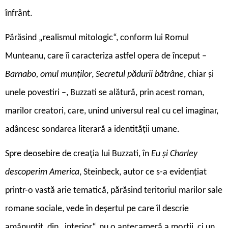
înfrânt.
Părăsind „realismul mitologic“, conform lui Romul
Munteanu, care îi caracteriza astfel opera de început –
Barnabo, omul munților
,
Secretul pădurii bătrâne
, chiar și
unele povestiri –, Buzzati se alătură, prin acest roman,
marilor creatori, care, unind universul real cu cel imaginar,
adâncesc sondarea literară a identității umane.
S
pre deosebire de creația lui Buzzati, în
Eu și Charley
descoperim America
, Steinbeck, autor ce s-a evidențiat
printr-o vastă arie tematică, părăsind teritoriul marilor sale
romane sociale, vede în deșertul pe care îl descrie
amănunțit, din „interior“, nu o antecameră a morții, ci un