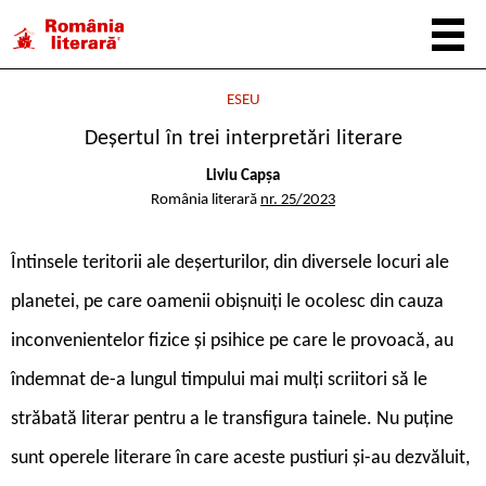
ESEU
Deșertul în trei interpretări literare
Liviu Capșa
România literară
nr. 25/2023
Î
ntinsele teritorii ale deșerturilor, din diversele locuri ale
planetei, pe care oamenii obișnuiți le ocolesc din cauza
inconvenientelor fizice și psihice pe care le provoacă, au
îndemnat de-a lungul timpului mai mulți scriitori să le
străbată literar pentru a le transfigura tainele. Nu puține
sunt operele literare în care aceste pustiuri și-au dezvăluit,