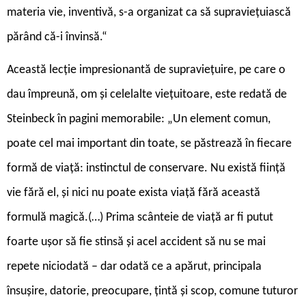
materia vie, inventivă, s-a organizat ca să supraviețuiască
părând că-i învinsă.“
Această lecție impresionantă de supraviețuire, pe care o
dau împreună, om și celelalte viețuitoare, este redată de
Steinbeck în pagini memorabile: „Un element comun,
poate cel mai important din toate, se păstrează în fiecare
formă de viață: instinctul de conservare. Nu există ființă
vie fără el, și nici nu poate exista viață fără această
formulă magică.(…) Prima scânteie de viață ar fi putut
foarte ușor să fie stinsă și acel accident să nu se mai
repete niciodată – dar odată ce a apărut, principala
însușire, datorie, preocupare, țintă și scop, comune tuturor