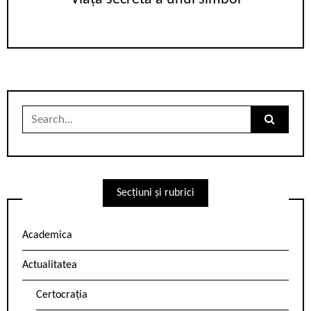
Search
for:
Secțiuni și rubrici
Academica
Actualitatea
Certocrația