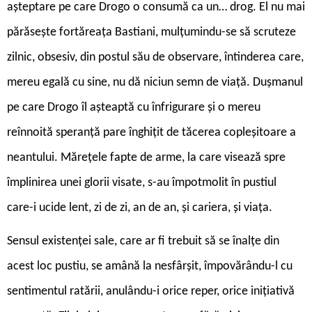
așteptare pe care Drogo o consumă ca un… drog. El nu mai
părăsește fortăreața Bastiani, mulțumindu-se să scruteze
zilnic, obsesiv, din postul său de observare, întinderea care,
mereu egală cu sine, nu dă niciun semn de viață. Dușmanul
pe care Drogo îl așteaptă cu înfrigurare și o mereu
reînnoită speranță pare înghițit de tăcerea copleșitoare a
neantului. Mărețele fapte de arme, la care visează spre
împlinirea unei glorii visate, s-au împotmolit în pustiul
care-i ucide lent, zi de zi, an de an, și cariera, și viața.
Sensul existenței sale, care ar fi trebuit să se înalțe din
acest loc pustiu, se amână la nesfârșit, împovărându-l cu
sentimentul ratării, anulându-i orice reper, orice inițiativă