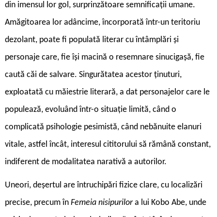
din imensul lor gol, surprinzătoare semnificații umane.
Amăgitoarea lor adâncime, încorporată într-un teritoriu
dezolant, poate fi populată literar cu întâmplări și
personaje care, fie își macină o resemnare sinucigașă, fie
caută căi de salvare. Singurătatea acestor ținuturi,
exploatată cu măiestrie literară, a dat personajelor care le
populează, evoluând într-o situație limită, când o
complicată psihologie pesimistă, când nebănuite elanuri
vitale, astfel încât, interesul cititorului să rămână constant,
indiferent de modalitatea narativă a autorilor.
Uneori, deșertul are întruchipări fizice clare, cu localizări
precise, precum în
Femeia nisipurilor
a lui Kobo Abe, unde