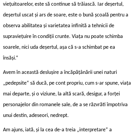
viețuitoarelor, este să continue să trăiască. Iar deșertul,
deșertul uscat și ars de soare, este o bună școală pentru a
observa abilitatea și varietatea infinită a tehnicii de
supraviețuire în condiții crunte. Viața nu poate schimba
soarele, nici uda deșertul, așa că s-a schimbat pe ea
însăși.“
Avem în această deslușire a încăpățânării unei naturi
„pedepsite“ să ducă, pe cont propriu, cum s-ar spune, viața
mai departe, și o viziune, la altă scară, desigur, a forței
personajelor din romanele sale, de a se răzvrăti împotriva
unui destin, adeseori, nedrept.
Am ajuns, iată, și la cea de-a treia „interpretare“ a