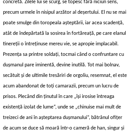
concretă. Zilele lui se scurg, se topesc fără niciun sens,
precum urmele în nisipul arzător al deșertului. El nu se mai
poate smulge din toropeala așteptării, iar acea scadență,
atât de îndepărtată la sosirea în fortăreață, pe care elanul
tinereții o întreținuse mereu vie, se apropie implacabil.
Prezența sa printre soldați, tocmai când o confruntare cu
dușmanul pare iminentă, devine inutilă. Tot mai bolnav,
secătuit și de ultimile tresăriri de orgoliu, resemnat, el este
acum abandonat de toți camarazii, precum un lucru de
prisos. Plecând din ținutul în care „își irosise întreaga
existență izolat de lume“, unde se „chinuise mai mult de
treizeci de ani în așteptarea dușmanului“, bătrânul ofițer
de acum se duce să moară într-o cameră de han, singur și