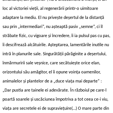
loc al victoriei vieții, al regenerării printr-o uimitoare
adaptare la mediu. El nu privește deșertul de la distanță
sau prin „intermediari“, nu așteaptă pasiv „semne“, ci îl
străbate fizic, cu vigoare și încredere, îi ia pulsul pas cu pas,
îi descifrează alcătuirile. Așteptarea, lamentările inutile nu
intră în planurile sale. Singurătății părăginite a deșertului,
înmărmuririi sale veșnice, care secătuiește orice elan,
orizontului său amăgitor, el îi opune voința oamenilor,
animalelor și plantelor de a „duce viața mai departe“ :
„Dar pustia are tainele ei adevărate. În războiul pe care-l
poartă soarele și uscăciunea împotriva a tot ceea ce-i viu,
viața are secretele ei de supraviețuire(…) O mare parte din