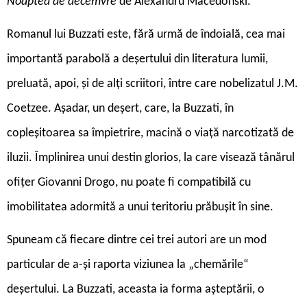
Noaptea de decemvre
de Alexandru Macedonski.
Romanul lui Buzzati este, fără urmă de îndoială, cea mai
importantă parabolă a deșertului din literatura lumii,
preluată, apoi, și de alți scriitori, între care nobelizatul J.M.
Coetzee. Așadar, un deșert, care, la Buzzati, în
copleșitoarea sa împietrire, macină o viață narcotizată de
iluzii. Împlinirea unui destin glorios, la care visează tânărul
ofițer Giovanni Drogo, nu poate fi compatibilă cu
imobilitatea adormită a unui teritoriu prăbușit în sine.
Spuneam că fiecare dintre cei trei autori are un mod
particular de a-și raporta viziunea la „chemările“
deșertului. La Buzzati, aceasta ia forma așteptării, o