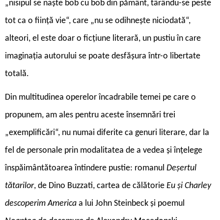
„nisipul se naște bob cu bob din pământ, târându-se peste
tot ca o ființă vie“, care „nu se odihnește niciodată“,
alteori, el este doar o ficțiune literară, un pustiu în care
imaginația autorului se poate desfășura într-o libertate
totală.
Din multitudinea operelor încadrabile temei pe care o
propunem, am ales pentru aceste însemnări trei
„exemplificări“, nu numai diferite ca genuri literare, dar la
fel de personale prin modalitatea de a vedea și înțelege
înspăimântătoarea întindere pustie: romanul
Deșertul
tătarilor
, de Dino Buzzati, cartea de călătorie
Eu și Charley
descoperim America
a lui John Steinbeck și poemul