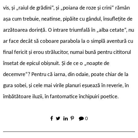
vis, și „raiul de grădini“, și „poiana de roze și crini“ rămân
așa cum trebuie, neatinse, pipăite cu gândul, însuflețite de
arzătoarea dorință. O intrare triumfală în „alba cetate“, nu
ar face decât să coboare parabola la o simplă aventură cu
final fericit și erou strălucitor, numai bună pentru cititorul
însetat de epicul obișnuit. Și de ce o „noapte de
decemvre“? Pentru că iarna, din odaie, poate chiar de la
gura sobei, și cele mai virile planuri eșuează în reverie, în
îmbătătoare iluzii, în fantomatice închipuiri poetice.
0