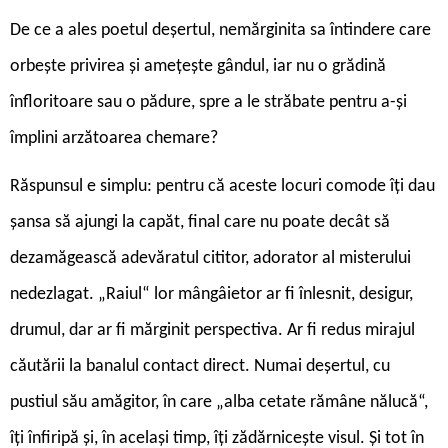
De ce a ales poetul deșertul, nemărginita sa întindere care
orbește privirea și amețește gândul, iar nu o grădină
înfloritoare sau o pădure, spre a le străbate pentru a-și
împlini arzătoarea chemare?
Răspunsul e simplu: pentru că aceste locuri comode îți dau
șansa să ajungi la capăt, final care nu poate decât să
dezamăgească adevăratul cititor, adorator al misterului
nedezlagat. „Raiul“ lor mângâietor ar fi înlesnit, desigur,
drumul, dar ar fi mărginit perspectiva. Ar fi redus mirajul
căutării la banalul contact direct. Numai deșertul, cu
pustiul său amăgitor, în care „alba cetate rămâne nălucă“,
îți înfiripă și, în același timp, îți zădărnicește visul. Și tot în