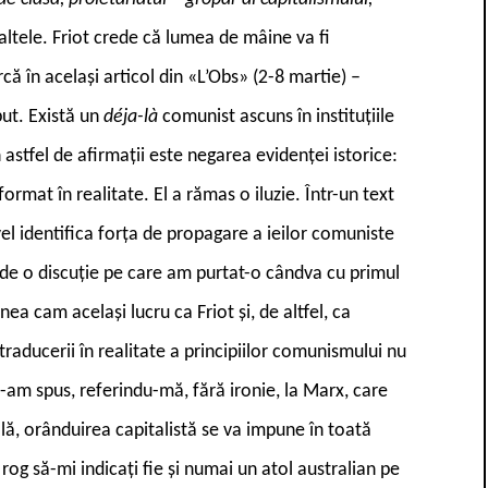
 altele. Friot crede că lumea de mâine va fi
că în același articol din «L’Obs» (2-8 martie) –
ut. Există un
déja-là
comunist ascuns în instituțiile
 astfel de afirmații este negarea evidenței istorice:
ormat în realitate. El a rămas o iluzie. Într-un text
el identifica forța de propagare a ieilor comuniste
sc de o discuție pe care am purtat-o cândva cu primul
a cam același lucru ca Friot și, de altfel, ca
traducerii în realitate a principiilor comunismului nu
i-am spus, referindu-mă, fără ironie, la Marx, care
ă, orânduirea capitalistă se va impune în toată
rog să-mi indicați fie și numai un atol australian pe