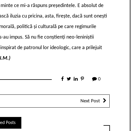
n minte ce mi-a răspuns președintele. E absolut de
că iluzia cu pricina, asta, firește, dacă sunt onești
orală, politică și culturală pe care regimurile
au impus. Să nu fie conștienți neo-leniniștii
spirat de patronul lor ideologic, care a prilejuit
N.M.)
0
Next Post
ed Posts