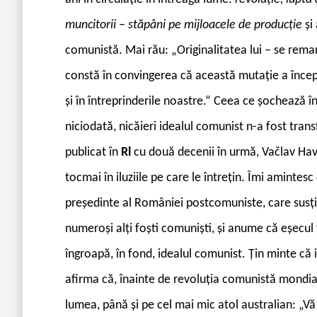
muncitorii – stăpâni pe mijloacele de producție
și
comunistă. Mai rău: „Originalitatea lui – se remar
constă în convingerea că această mutație a încep
și în întreprinderile noastre.“ Ceea ce șochează în
niciodată, nicăieri idealul comunist n-a fost transf
publicat în
Rl
cu două decenii în urmă, Vačlav Hav
tocmai în iluziile pe care le întrețin. Îmi aminte
președinte al României postcomuniste, care susține
numeroși alți foști comuniști, și anume că eșecul 
îngroapă, în fond, idealul comunist. Țin minte că 
afirma că, înainte de revoluția comunistă mondial
lumea, până și pe cel mai mic atol australian: „Vă 