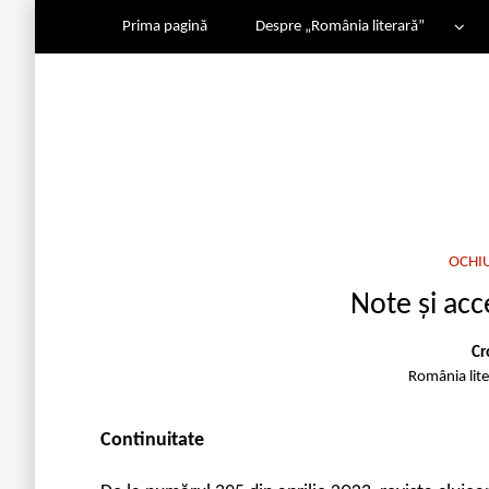
Prima pagină
Despre „România literară”
OCHI
Note și ac
Cr
România lit
Continuitate