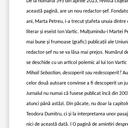
De la numărul 395 din aprilie 2023, revista cluje
această pagină, are un nou redactor-șef. Fondato
ani, Marta Petreu, i-a trecut ștafeta unuia dintre 
literar și eseist Ion Vartic. Mulțumindu-i Martei P
mai bune și frumoase (grafic) publicații ale Uniun
redactor-șef nu se va lăsa mai prejos. Numărul de 
se deschide cu un articol polemic al lui Ion Vartic în
Mihail Sebastian, descoperit sau redescoperit?
Au
celor două autoare convinse a fi descoperit un jurn
Jurnalul nu numai că fusese publicat încă din 2007
atunci până astăzi. Din păcate, nu doar la capitol
Teodora Dumitru, ci și la interpretarea unor pasaje
nici de această dată.
l
O pagină de amintiri despre 