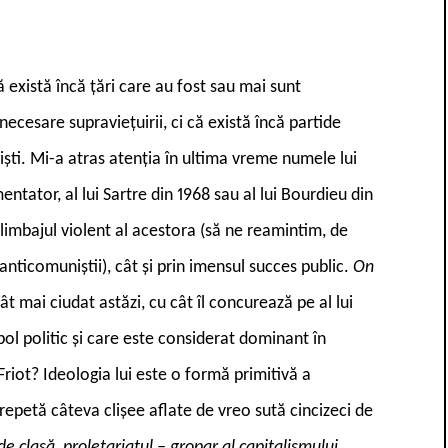
 există încă țări care au fost sau mai sunt
ecesare supraviețuirii, ci că există încă partide
ști. Mi-a atras atenția în ultima vreme numele lui
ntator, al lui Sartre din 1968 sau al lui Bourdieu din
e limbajul violent al acestora (să ne reamintim, de
 anticomuniștii), cât și prin imensul succes public.
On
t mai ciudat astăzi, cu cât îl concurează pe al lui
t pol politic și care este considerat dominant în
Friot? Ideologia lui este o formă primitivă a
 repetă câteva clișee aflate de vreo sută cincizeci de
de clasă, proletariatul – gropar al capitalismului,