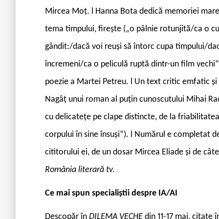
Mircea Moț.
l
Hanna Bota dedică memoriei marel
tema timpului, firește („o pâlnie rotunjită/ca o c
gândit:/dacă voi reuși să întorc cupa timpului/da
încremeni/ca o peliculă ruptă dintr-un film vechi“
poezie a Martei Petreu.
l
Un text critic emfatic 
Nagâț unui roman al puțin cunoscutului Mihai Ra
cu delicatețe pe clape distincte, de la friabilitate
corpului în sine însuși“).
l
Numărul e completat de r
cititorului ei, de un dosar Mircea Eliade și de c
România literară tv.
Ce mai spun specialiștii despre IA/AI
Descopăr în
DILEMA VECHE
din 11-17 mai, citate 