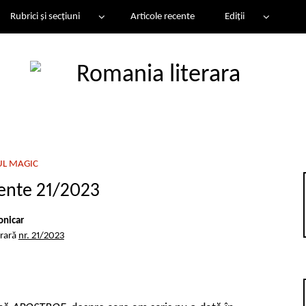
Rubrici și secțiuni
Articole recente
Ediții
UL MAGIC
cente 21/2023
onicar
erară
nr. 21/2023