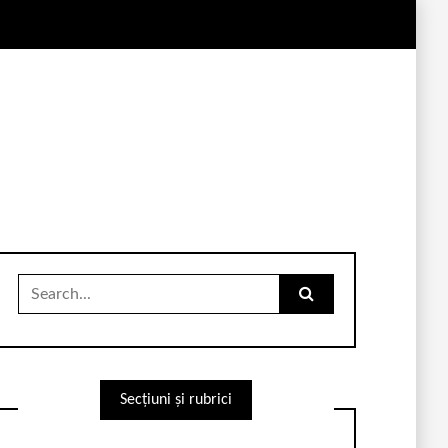
Search
for:
Secțiuni și rubrici