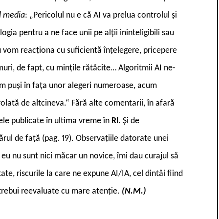
l media
: „Pericolul nu e că AI va prelua controlul și
gia pentru a ne face unii pe alții ininteligibili sau
nu vom reacționa cu suficientă înțelegere, pricepere
uri, de fapt, cu mințile rătăcite… Algoritmii AI ne-
eram puși în fața unor alegeri numeroase, acum
olată de altcineva.“ Fără alte comentarii, în afară
ele publicate în ultima vreme în
Rl
. Și de
ul de față (pag. 19). Observațiile datorate unei
e eu nu sunt nici măcar un novice, îmi dau curajul să
ate, riscurile la care ne expune AI/IA, cel dintâi fiind
 trebui reevaluate cu mare atenție.
(N.M.)