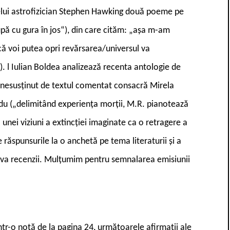
ui astrofizician Stephen Hawking două poeme pe
upă cu gura în jos“), din care cităm: „așa m-am
că voi putea opri revărsarea/universul va
).
l
Iulian Boldea analizează recenta antologie de
și nesusținut de textul comentat consacră Mirela
du („delimitând experiența morții, M.R. pianotează
a unei viziuni a extincției imaginate ca o retragere a
ăspunsurile la o anchetă pe tema literaturii și a
âteva recenzii. Mulțumim pentru semnalarea emisiunii
într-o notă de la pagina 24, următoarele afirmații ale