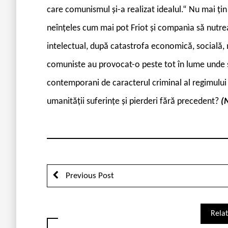
care comunismul și-a realizat idealul.“ Nu mai ți
neînțeles cum mai pot Friot și companìa să nutreas
intelectual, după catastrofa economică, socială, m
comuniste au provocat-o peste tot în lume unde s-
contemporani de caracterul criminal al regimului in
umanității suferințe și pierderi fără precedent?
(
Previous Post
Relat