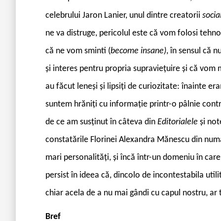
celebrului Jaron Lanier, unul dintre creatorii
socia
ne va distruge, pericolul este că vom folosi tehnolo
că ne vom sminti (
become insane)
, în sensul că 
și interes pentru propria supraviețuire și că vom m
au făcut leneși și lipsiți de curiozitate: înainte 
suntem hrăniți cu informație printr-o pâlnie contr
de ce am susținut în câteva din
Editorialele
și not
constatările Florinei Alexandra Mănescu din număr
mari personalități, și încă într-un domeniu în car
persist în ideea că, dincolo de incontestabila utilit
chiar acela de a nu mai gândi cu capul nostru, ar
Bref