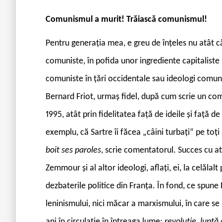
Comunismul a murit! Trăiască comunismul!
Pentru generația mea, e greu de înțeles nu atât că
comuniste, în pofida unor ingrediente capitaliste n
comuniste în țări occidentale sau ideologi comuni
Bernard Friot, urmaș fidel, după cum scrie un come
1995, atât prin fidelitatea față de ideile și față d
exemplu, că Sartre îi făcea „câini turbați“ pe toți
boit ses paroles
, scrie comentatorul. Succes cu atâ
Zemmour și al altor ideologi, aflați, ei, la celălal
dezbaterile politice din Franța. În fond, ce spune 
leninismului, nici măcar a marxismului, în care se
ani în circulație în întreaga lume:
revoluție, luptă 