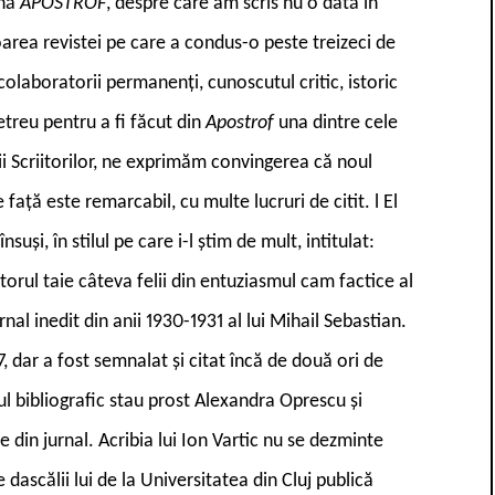
ană
APOSTROF
, despre care am scris nu o dată în
area revistei pe care a condus-o peste treizeci de
colaboratorii permanenți, cunoscutul critic, istoric
etreu pentru a fi făcut din
Apostrof
una dintre cele
ii Scriitorilor, ne exprimăm convingerea că noul
față este remarcabil, cu multe lucruri de citit.
l
El
suși, în stilul pe care i-l știm de mult, intitulat:
torul taie câteva felii din entuziasmul cam factice al
al inedit din anii 1930-1931 al lui Mihail Sebastian.
, dar a fost semnalat și citat încă de două ori de
ul bibliografic stau prost Alexandra Oprescu și
 din jurnal. Acribia lui Ion Vartic nu se dezminte
dascălii lui de la Universitatea din Cluj publică