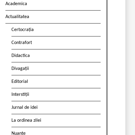
Academica
Actualitatea
Certocrația
Contrafort
Didactica
Divagații
Editorial
Interstiții
Jurnal de idei
La ordinea zilei
Nuanțe