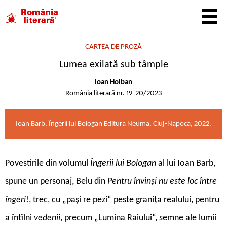
CARTEA DE PROZĂ
Lumea exilată sub tâmple
Ioan Holban
România literară
nr. 19-20/2023
Ioan Barb, Îngerii lui Bologan Editura Neuma, Cluj-Napoca, 2022.
P
ovestirile din volumul
Îngerii lui Bologan
al lui Ioan Barb,
spune un personaj, Belu din
Pentru învinși nu este loc între
îngeri
!, trec, cu „pași re pezi“ peste granița realului, pentru
a întîlni
vedenii
, precum „Lumina Raiului“, semne ale lumii