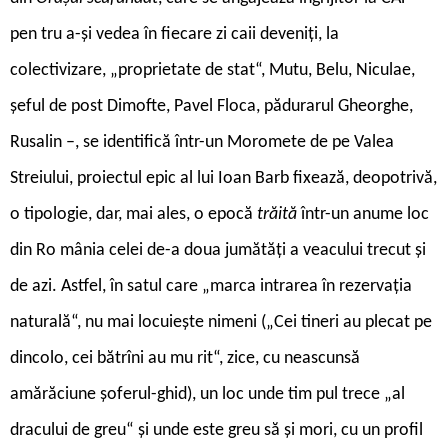
pen tru a-și vedea în fiecare zi caii deveniți, la
colectivizare, „proprietate de stat“, Mutu, Belu, Niculae,
șeful de post Dimofte, Pavel Floca, pădurarul Gheorghe,
Rusalin –, se identifică într-un Moromete de pe Valea
Streiului, proiectul epic al lui Ioan Barb fixează, deopotrivă,
o tipologie, dar, mai ales, o epocă
trăită
într-un anume loc
din Ro mânia celei de-a doua jumătăți a veacului trecut și
de azi. Astfel, în satul care „marca intrarea în rezervația
naturală“, nu mai locuiește nimeni („Cei tineri au plecat pe
dincolo, cei bătrîni au mu rit“, zice, cu neascunsă
amărăciune șoferul-ghid), un loc unde tim pul trece „al
dracului de greu“ și unde este greu să și mori, cu un profil