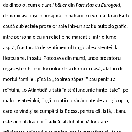
de dincolo, cum e
duhul băilor
din
Parastas cu Eurogold
,
demonii ascunși în preajmă, în paharul cu vot că. Ioan Barb
caută subiectele prozelor sale într-un spațiu autobiografic,
între personaje cu un relief bine marcat și într-o lume
aspră, fracturată de sentimentul tragic al existenței: la
Herculane, în satul Potcoava din munți, unde prozatorul
regăsește obiceiul locurilor de a dormi în casă, alături de
mortul familiei, pînă la „topirea zăpezii“ sau pentru a
reîntîlni, „o Atlantidă uitată în străfundurile ființei tale“; pe
malurile Streiului, lîngă munții cu zăcăminte de aur și cupru,
care se vînd și se cumpără la Bocșa, pentru că, iată, „banul
este ochiul dracului“, adică, al duhului băilor, care