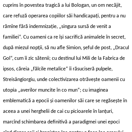
cuprins în povestea tragică a lui Bologan, un om necăjit,
care refuză operarea copiilor săi handicapați, pentru a nu
rămîne fără indemnizație, „singura sursă de venit a
familiei“. Cu oameni ca re își sacrifică animalele în secret,
după miezul nopții, să nu afle Simion, șeful de post, „Dracul
Gol“, cum îi zic sătenii; cu destinul lui Mili de la Fabrica de
ipsos, căreia „fălcile metalice“ îi răsuciseră pulpele,
Streisângiorgiu, unde colectivizarea otrăvește oamenii cu
utopia „averilor muncite în co mun“; cu imaginea
emblematică a epocii și oamenilor săi care se regăsește în
aceea a unei herghelii de cai cu picioarele în lanțuri,
marcînd schimbarea definitivă a paradigmei unei epoci