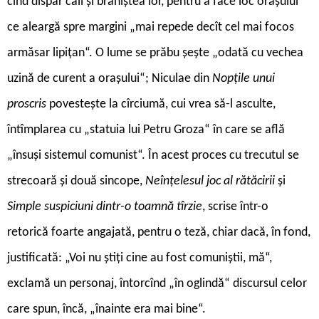
cînd dispar caii și braniștea lor, pentru a face loc orașului
ce aleargă spre margini „mai repede decît cel mai focos
armăsar lipițan“. O lume se prăbu șește „odată cu vechea
uzină de curent a orașului“; Niculae din
Nopțile unui
proscris
povestește la cîrciumă, cui vrea să-l asculte,
întîmplarea cu „statuia lui Petru Groza“ în care se află
„însuși sistemul comunist“. În acest proces cu trecutul se
strecoară și două sincope,
Neînțelesul joc al rătăcirii
și
Simple suspiciuni dintr-o toamnă tîrzie
, scrise într-o
retorică foarte angajată, pentru o teză, chiar dacă, în fond,
justificată: „Voi nu știți cine au fost comuniștii, mă“,
exclamă un personaj, întorcînd „în oglindă“ discursul celor
care spun, încă, „înainte era mai bine“.