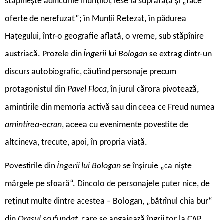
stăpînește adîncurile munților, iese la suprafață și „face
oferte de nerefuzat”; în Munții Retezat, în pădurea
Hațegului, într-o geografie aflată, o vreme, sub stăpînire
austriacă. Prozele din
Îngerii lui Bologan
se extrag dintr-un
discurs autobiografic, căutînd personaje precum
protagonistul din
Pavel Floca
, în jurul cărora pivotează,
amintirile din memoria activă sau din ceea ce Freud numea
amintirea-ecran
, aceea cu evenimente povestite de
altcineva, trecute, apoi, în propria viață.
Povestirile din
Îngerii lui Bologan
se înșiruie „ca niște
mărgele pe sfoară“. Dincolo de personajele puter nice, de
reținut multe dintre acestea – Bologan, „bătrînul chia bur“
din
Orașul scufundat
, care se angajează îngrijitor la CAP