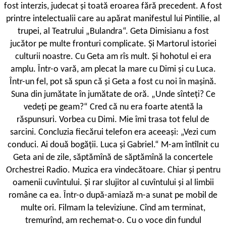
fost interzis, judecat și toată eroarea fără precedent. A fost
printre intelectualii care au apărat manifestul lui Pintilie, al
trupei, al Teatrului „Bulandra“. Geta Dimisianu a fost
jucător pe multe fronturi complicate. Și Martorul istoriei
culturii noastre. Cu Geta am rîs mult. Și hohotul ei era
amplu. Într-o vară, am plecat la mare cu Dimi și cu Luca.
Într-un fel, pot să spun că și Geta a fost cu noi în mașină.
Suna din jumătate în jumătate de oră. „Unde sînteți? Ce
vedeți pe geam?“ Cred că nu era foarte atentă la
răspunsuri. Vorbea cu Dimi. Mie îmi trasa tot felul de
sarcini. Concluzia fiecărui telefon era aceeași: „Vezi cum
conduci. Ai două bogății. Luca și Gabriel.“
M
-am întîlnit cu
Geta ani de zile, săptămînă de săptămînă la concertele
Orchestrei Radio. Muzica era vindecătoare. Chiar și pentru
oamenii cuvîntului. Și rar slujitor al cuvîntului și al limbii
române ca ea. Într-o după-amiază m-a sunat pe mobil de
multe ori. Filmam la televiziune. Cînd am terminat,
tremurînd, am rechemat-o. Cu o voce din fundul