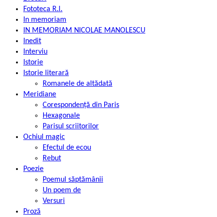
Fototeca R.l.
In memoriam
IN MEMORIAM NICOLAE MANOLESCU
Inedit
Interviu
Istorie
Istorie literară
Romanele de altădată
Meridiane
Corespondență din Paris
Hexagonale
Parisul scriitorilor
Ochiul magic
Efectul de ecou
Rebut
Poezie
Poemul săptămânii
Un poem de
Versuri
Proză