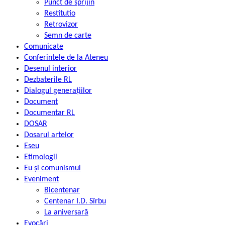
Punct de sprijin
Restitutio
Retrovizor
Semn de carte
Comunicate
Conferintele de la Ateneu
Desenul interior
Dezbaterile RL
Dialogul generațiilor
Document
Documentar RL
DOSAR
Dosarul artelor
Eseu
Etimologii
Eu și comunismul
Eveniment
Bicentenar
Centenar I.D. Sîrbu
La aniversară
Evocări