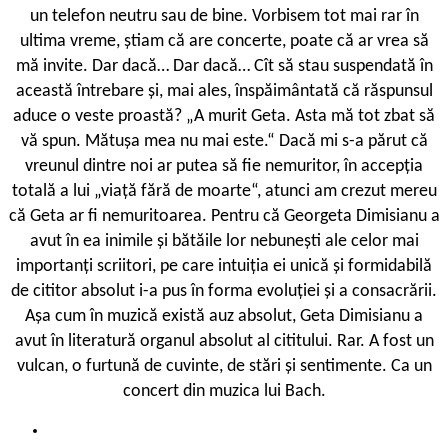
un telefon neutru sau de bine. Vorbisem tot mai rar în
ultima vreme, știam că are concerte, poate că ar vrea să
mă invite. Dar dacă… Dar dacă… Cît să stau suspendată în
această întrebare și, mai ales, înspăimântată că răspunsul
aduce o veste proastă? „A murit Geta. Asta mă tot zbat să
vă spun. Mătușa mea nu mai este.“ Dacă mi s-a părut că
vreunul dintre noi ar putea să fie nemuritor, în accepția
totală a lui „viață fără de moarte“, atunci am crezut mereu
că Geta ar fi nemuritoarea. Pentru că Georgeta Dimisianu a
avut în ea inimile și bătăile lor nebunești ale celor mai
importanți scriitori, pe care intuiția ei unică și formidabilă
de cititor absolut i-a pus în forma evoluției și a consacrării.
Așa cum în muzică există auz absolut, Geta Dimisianu a
avut în literatură organul absolut al cititului. Rar. A fost un
vulcan, o furtună de cuvinte, de stări și sentimente. Ca un
concert din muzica lui Bach.