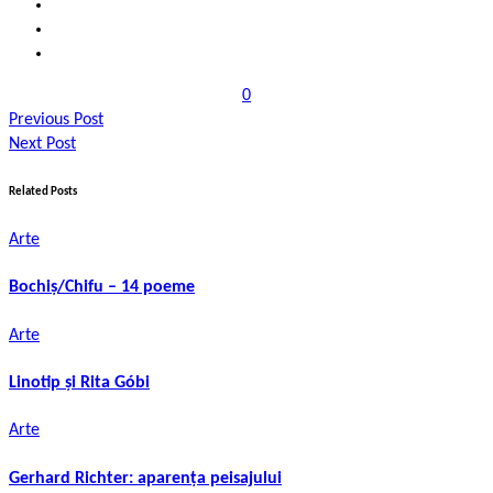
0
Previous Post
Next Post
Related Posts
Arte
Bochiș/Chifu – 14 poeme
Arte
Linotip și Rita Góbi
Arte
Gerhard Richter: aparența peisajului