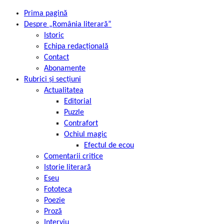
Prima pagină
Despre „România literară”
Istoric
Echipa redacțională
Contact
Abonamente
Rubrici și secțiuni
Actualitatea
Editorial
Puzzle
Contrafort
Ochiul magic
Efectul de ecou
Comentarii critice
Istorie literară
Eseu
Fototeca
Poezie
Proză
Interviu