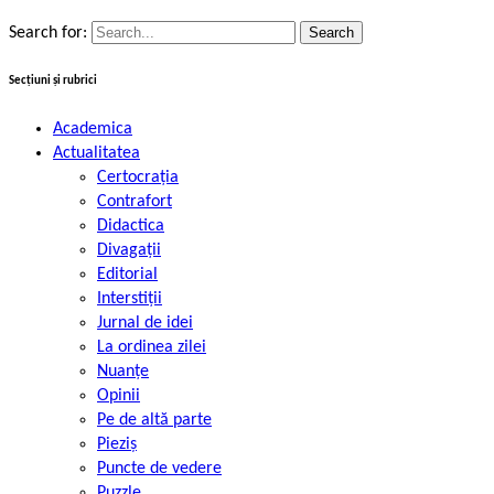
Search for:
Secțiuni și rubrici
Academica
Actualitatea
Certocrația
Contrafort
Didactica
Divagații
Editorial
Interstiții
Jurnal de idei
La ordinea zilei
Nuanțe
Opinii
Pe de altă parte
Pieziș
Puncte de vedere
Puzzle