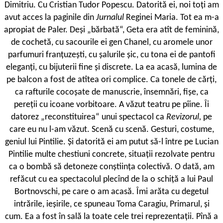
Dimitriu. Cu Cristian Tudor Popescu. Datorită ei, noi toți am
avut acces la paginile din
Jurnalul
Reginei Maria. Tot ea m-a
apropiat de Paler. Deși „bărbată“, Geta era atît de feminină,
de cochetă, cu sacourile ei gen Chanel, cu aromele unor
parfumuri franțuzești, cu șalurile șic, cu tona ei de pantofi
eleganți, cu bijuterii fine și discrete. La ea acasă, lumina de
pe balcon a fost de atîtea ori complice. Ca tonele de cărți,
ca rafturile cocoșate de manuscrie, însemnări, fișe, ca
pereții cu icoane vorbitoare. A văzut teatru pe pîine. Îi
datorez „reconstituirea“ unui spectacol ca
Revizorul,
pe
care eu nu l-am văzut. Scenă cu scenă. Gesturi, costume,
geniul lui Pintilie. Și datorită ei am putut să-l între pe Lucian
Pintilie multe chestiuni concrete, situații rezolvate pentru
ca o bombă să detoneze conștiința colectivă. O dată, am
refăcut cu ea spectacolul plecînd de la o schiță a lui Paul
Bortnovschi, pe care o am acasă. Îmi arăta cu degetul
intrările, ieșirile, ce spuneau Toma Caragiu, Primarul, și
cum. Ea a fost în sală la toate cele trei reprezentații. Pînă a