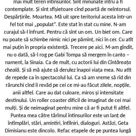
mai mult teren întinsurilor. Sînt minunate întru a fi
contemplate. Și sînt sfîșietoare cînd poartă de neîntorsul.
Despărțirile. Moartea. Mă uit spre teritoriul acesta într-un
fel tot mai „populat“. Este stat în stat cu mine. N-am
curajul să-l înfrunt. Pentru că sînt un om. Un biet om. Care
nu poate să schimbe nimic nici pe pămînt, nici în cer. Cu atît
mai puțin în propria existență. Trecere pe aici. M-am gîndit,
nu o dată, să-l rog pe Gabi Tompa să mergem în canto –
nament, la Sinaia. Ca de mult, cu actorii lui din
Cîntăreața
cheală
. Și să mă ajute să derulez înapoi viața mea. Nu atît
de repede ca în spectacolul lui. Ca să am vreme să rîd din
rărunchi cînd îi revăd pe cei ce mi-au făcut zilele, nopțile,
anii altfel. Care au dat culoare, miros și intensitate
destinului. Un roller coaster dificil de imaginat de cei mai
mulți. Și de neimaginat pentru mine că ar fi putut fi altfel.
Puntea mea către tărîmul întinsurilor este un lanț de
întîmplări, stări, amintiri, întîlniri, dialoguri. Astăzi, Geta
Dimisianu este dincolo. Refac etapele de pe puntea lungă