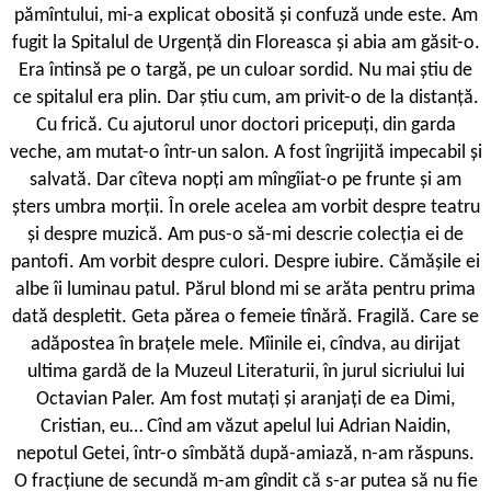
pămîntului, mi-a explicat obosită și confuză unde este. Am
fugit la Spitalul de Urgență din Floreasca și abia am găsit-o.
Era întinsă pe o targă, pe un culoar sordid. Nu mai știu de
ce spitalul era plin. Dar știu cum, am privit-o de la distanță.
Cu frică. Cu ajutorul unor doctori pricepuți, din garda
veche, am mutat-o într-un salon. A fost îngrijită impecabil și
salvată. Dar cîteva nopți am mîngîiat-o pe frunte și am
șters umbra morții. În orele acelea am vorbit despre teatru
și despre muzică. Am pus-o să-mi descrie colecția ei de
pantofi. Am vorbit despre culori. Despre iubire. Cămășile ei
albe îi luminau patul. Părul blond mi se arăta pentru prima
dată despletit. Geta părea o femeie tînără. Fragilă. Care se
adăpostea în brațele mele. Mîinile ei, cîndva, au dirijat
ultima gardă de la Muzeul Literaturii, în jurul sicriului lui
Octavian Paler. Am fost mutați și aranjați de ea Dimi,
Cristian, eu… Cînd am văzut apelul lui Adrian Naidin,
nepotul Getei, într-o sîmbătă după-amiază, n-am răspuns.
O fracțiune de secundă m-am gîndit că s-ar putea să nu fie