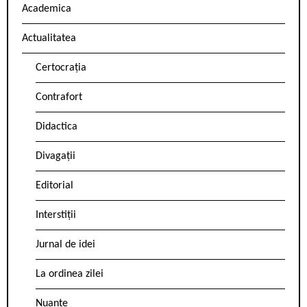
Academica
Actualitatea
Certocrația
Contrafort
Didactica
Divagații
Editorial
Interstiții
Jurnal de idei
La ordinea zilei
Nuanțe