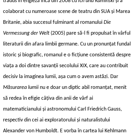
tradus în engleză încă din 2008 cu
Ich und Kaminski
și a
colaborat cu numeroase scene de teatru din SUA și Marea
Britanie, abia succesul fulminant al romanului
Die
Vermessung der Welt
(2005) pare să-l fi propulsat în vârful
literaturii din afara limbii germane. Cu un pronunțat fundal
istoric și biografic, romanul e o ficțiune consistentă despre
viața a doi dintre savanții secolului XIX, care au contribuit
decisiv la imaginea lumii, așa cum o avem astăzi. Dar
Măsurarea lumii
nu e doar un diptic abil romanțat, menit
să redea în efigie câțiva din anii de vârf ai
matematicianului și astronomului Carl Friedrich Gauss,
respectiv din cei ai exploratorului și naturalistului
Alexander von Humboldt. E vorba în cartea lui Kehlmann