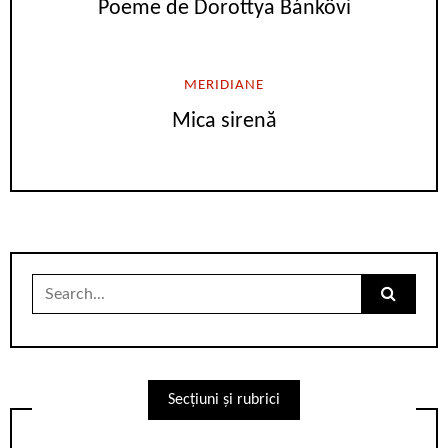
Poeme de Dorottya Bánkövi
MERIDIANE
Mica sirenă
Search
for:
Secțiuni și rubrici