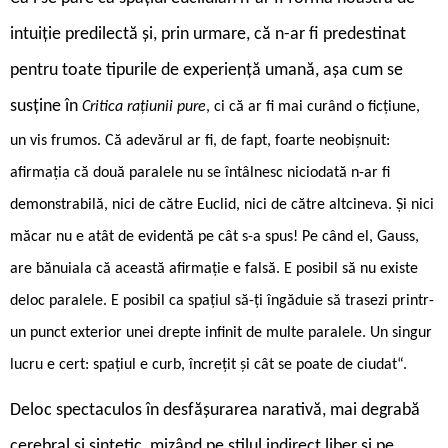
intuiție predilectă și, prin urmare, că n-ar fi predestinat
pentru toate tipurile de experiență umană, așa cum se
susține în
Critica rațiunii pure
, ci că ar fi mai curând o ficțiune,
un vis frumos. Că adevărul ar fi, de fapt, foarte neobișnuit:
afirmația că două paralele nu se întâlnesc niciodată n-ar fi
demonstrabilă, nici de către Euclid, nici de către altcineva. Și nici
măcar nu e atât de evidentă pe cât s-a spus! Pe când el, Gauss,
are bănuiala că această afirmație e falsă. E posibil să nu existe
deloc paralele. E posibil ca spațiul să-ți îngăduie să trasezi printr-
un punct exterior unei drepte infinit de multe paralele. Un singur
lucru e cert: spațiul e curb, încrețit și cât se poate de ciudat“.
Deloc spectaculos în desfășurarea narativă, mai degrabă
cerebral și sintetic, mizând pe stilul indirect liber și pe