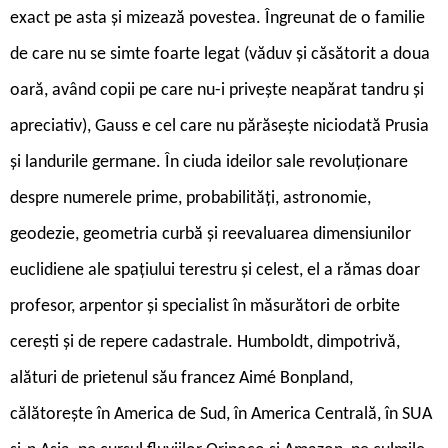
exact pe asta și mizează povestea. Îngreunat de o familie
de care nu se simte foarte legat (văduv și căsătorit a doua
oară, având copii pe care nu-i privește neapărat tandru și
apreciativ), Gauss e cel care nu părăsește niciodată Prusia
și landurile germane. În ciuda ideilor sale revoluționare
despre numerele prime, probabilități, astronomie,
geodezie, geometria curbă și reevaluarea dimensiunilor
euclidiene ale spațiului terestru și celest, el a rămas doar
profesor, arpentor și specialist în măsurători de orbite
cerești și de repere cadastrale. Humboldt, dimpotrivă,
alături de prietenul său francez Aimé Bonpland,
călătorește în America de Sud, în America Centrală, în SUA