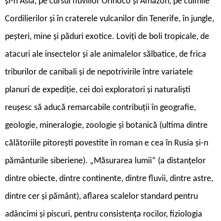
și-n Asia, pe cursul fluviilor Orinoco și Amazon, pe culmile
Cordilierilor și în craterele vulcanilor din Tenerife, în jungle,
peșteri, mine și păduri exotice. Loviți de boli tropicale, de
atacuri ale insectelor și ale animalelor sălbatice, de frica
triburilor de canibali și de nepotrivirile între variatele
planuri de expediție, cei doi exploratori și naturaliști
reușesc să aducă remarcabile contribuții în geografie,
geologie, mineralogie, zoologie și botanică (ultima dintre
călătoriile pitorești povestite în roman e cea în Rusia și-n
pământurile siberiene). „Măsurarea lumii“ (a distanțelor
dintre obiecte, dintre continente, dintre fluvii, dintre astre,
dintre cer și pământ), aflarea scalelor standard pentru
adâncimi și piscuri, pentru consistența rocilor, fiziologia