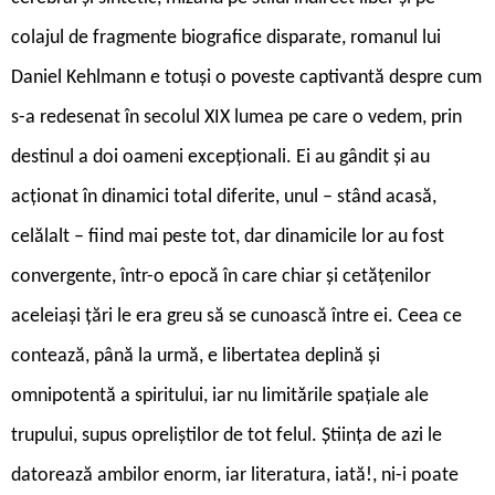
colajul de fragmente biografice disparate, romanul lui
Daniel Kehlmann e totuși o poveste captivantă despre cum
s-a redesenat în secolul XIX lumea pe care o vedem, prin
destinul a doi oameni excepționali. Ei au gândit și au
acționat în dinamici total diferite, unul – stând acasă,
celălalt – fiind mai peste tot, dar dinamicile lor au fost
convergente, într-o epocă în care chiar și cetățenilor
aceleiași țări le era greu să se cunoască între ei. Ceea ce
contează, până la urmă, e libertatea deplină și
omnipotentă a spiritului, iar nu limitările spațiale ale
trupului, supus opreliștilor de tot felul. Știința de azi le
datorează ambilor enorm, iar literatura, iată!, ni-i poate