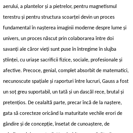
aerului, a plantelor și a pietrelor, pentru magnetismul
terestru și pentru structura scoarței devin un proces
fundamental în nașterea imaginii moderne despre lume și
univers, un proces născut prin colaborarea între doi
savanți ale căror vieți sunt puse în întregime în slujba
științei, cu uriașe sacrificii fizice, sociale, profesionale și
afective. Precoce, genial, complet absorbit de matematici,
necunoscute spațiale și raporturi între lucruri, Gauss a fost
un soț greu suportabil, un tată și un dascăl rece, brutal și
pretențios. De cealaltă parte, precar încă de la naștere,
gata să corecteze oricând la maturitate vechile erori de
gândire și de concepție, însetat de cunoaștere, de