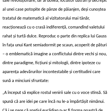
sale revoluționare, iar al doilea, locuitor bătrân și decrepit
al unei case potopite de pânze de păianjen, deși cunoștea
tratatul de matematică al vizitatorului mai tânăr,
reacționează cu o crasă indiferență, comandînd valetului
rahat și turtă dulce. Reproduc o parte din replica lui Gauss
în fața unui Kant semiadormit pe scaun, acoperit de pături
– o emblematică imagine a conflictului dintre vechi și nou,
dintre paradigme, ficțiuni și mitologii, dintre ipoteze cu
aparența adevărurilor incontestabile și certitudini care
sună a minciuni sfruntate:
A început să explice rostul venirii sale cu o voce stinsă. Să
„
spună că are idei pe care încă nu le-a împărtășit nimănui.
Că i se pare că spațiul euclidian n-ar fi forma noastră de