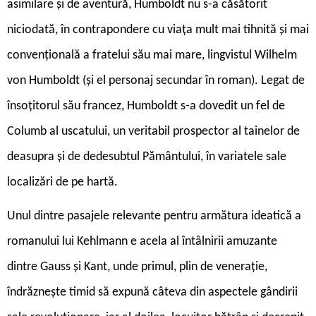
asimilare și de aventură, Humboldt nu s-a căsătorit
niciodată, în contrapondere cu viața mult mai tihnită și mai
convențională a fratelui său mai mare, lingvistul Wilhelm
von Humboldt (și el personaj secundar în roman). Legat de
însoțitorul său francez, Humboldt s-a dovedit un fel de
Columb al uscatului, un veritabil prospector al tainelor de
deasupra și de dedesubtul Pământului, în variatele sale
localizări de pe hartă.
U
nul dintre pasajele relevante pentru armătura ideatică a
romanului lui Kehlmann e acela al întâlnirii amuzante
dintre Gauss și Kant, unde primul, plin de venerație,
îndrăznește timid să expună câteva din aspectele gândirii