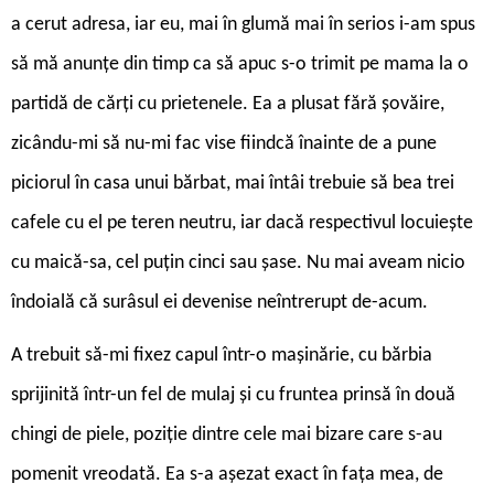
a cerut adresa, iar eu, mai în glumă mai în serios i-am spus
să mă anunțe din timp ca să apuc s-o trimit pe mama la o
partidă de cărți cu prietenele. Ea a plusat fără șovăire,
zicându-mi să nu-mi fac vise fiindcă înainte de a pune
piciorul în casa unui bărbat, mai întâi trebuie să bea trei
cafele cu el pe teren neutru, iar dacă respectivul locuiește
cu maică-sa, cel puțin cinci sau șase. Nu mai aveam nicio
îndoială că surâsul ei devenise neîntrerupt de-acum.
A trebuit să-mi fixez capul într-o mașinărie, cu bărbia
sprijinită într-un fel de mulaj și cu fruntea prinsă în două
chingi de piele, poziție dintre cele mai bizare care s-au
pomenit vreodată. Ea s-a așezat exact în fața mea, de