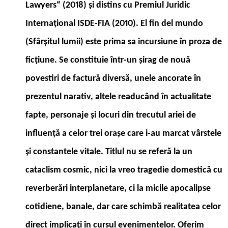
Lawyers“ (2018) şi distins cu Premiul Juridic
Internaţional ISDE-FIA (2010). El fin del mundo
(Sfârşitul lumii) este prima sa incursiune în proza de
ficţiune. Se constituie într-un şirag de nouă
povestiri de factură diversă, unele ancorate în
prezentul narativ, altele readucând în actualitate
fapte, personaje şi locuri din trecutul ariei de
influenţă a celor trei oraşe care i-au marcat vârstele
şi constantele vitale. Titlul nu se referă la un
cataclism cosmic, nici la vreo tragedie domestică cu
reverberări interplanetare, ci la micile apocalipse
cotidiene, banale, dar care schimbă realitatea celor
direct implicaţi în cursul evenimentelor. Oferim