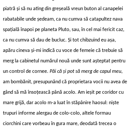
piatră și să nu ating din greșeală vreun buton al canapelei
rabatabile unde ședeam, ca nu cumva să catapultez nava
spațială înapoi pe planeta Pluto, sau, în cel mai fericit caz,
ca nu cumva să dau de bucluc. Și tot chibzuind eu așa,
apăru cineva și-mi indică cu voce de femeie că trebuie să
merg la cabinetul numărul nouă unde sunt așteptat pentru
un control de cornee.
Păi că și pot să merg de capul meu
,
am bombănit, presupunând că proprietara vocii nu avea de
gând să mă însoțească până acolo. Am ieșit pe coridor cu
mare grijă, dar acolo m-a luat în stăpânire haosul: niște
trupuri informe alergau de colo-colo, altele formau
ciorchini care vorbeau în gura mare, deodată trecea o