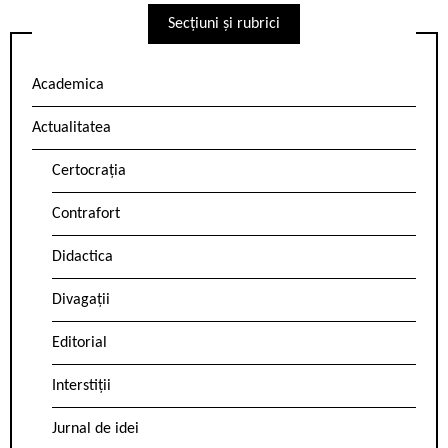
Secțiuni și rubrici
Academica
Actualitatea
Certocrația
Contrafort
Didactica
Divagații
Editorial
Interstiții
Jurnal de idei