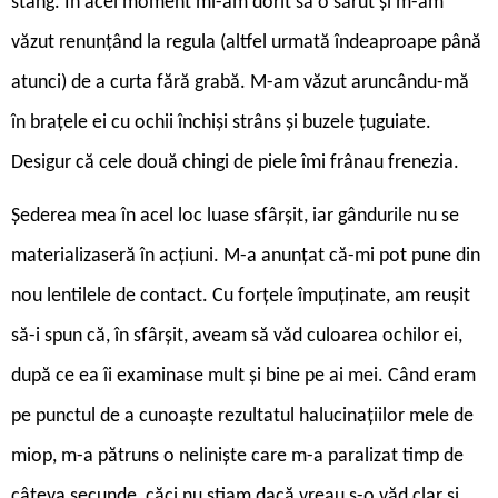
stâng. În acel moment mi-am dorit să o sărut și m-am
văzut renunțând la regula (altfel urmată îndeaproape până
atunci) de a curta fără grabă. M-am văzut aruncându-mă
în brațele ei cu ochii închiși strâns și buzele țuguiate.
Desigur că cele două chingi de piele îmi frânau frenezia.
Șederea mea în acel loc luase sfârșit, iar gândurile nu se
materializaseră în acțiuni. M-a anunțat că-mi pot pune din
nou lentilele de contact. Cu forțele împuținate, am reușit
să-i spun că, în sfârșit, aveam să văd culoarea ochilor ei,
după ce ea îi examinase mult și bine pe ai mei. Când eram
pe punctul de a cunoaște rezultatul halucinațiilor mele de
miop, m-a pătruns o neliniște care m-a paralizat timp de
câteva secunde, căci nu știam dacă vreau s-o văd clar și