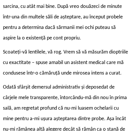
sarcina, cu atât mai bine. După vreo douăzeci de minute
într-una din multele săli de așteptare, au început probele
pentru a determina dacă sărmanii mei ochi puteau să
aspire la o existență pe cont propriu.
Scoateți-vă lentilele, vă rog. Vrem să vă măsurăm dioptriile
cu exactitate – spuse amabil un asistent medical care mă
condusese într-o cămăruță unde mirosea intens a curat.
Odată sfârșit demersul administrativ și deposedat de
cârjele mele transparente, întorcându-mă din nou în prima
sală, am regretat profund că nu-mi luasem ochelarii cu
mine pentru a-mi ușura așteptarea dintre probe. Așa încât
nu-mi rămânea altă alegere decât să rămân ca o stană de