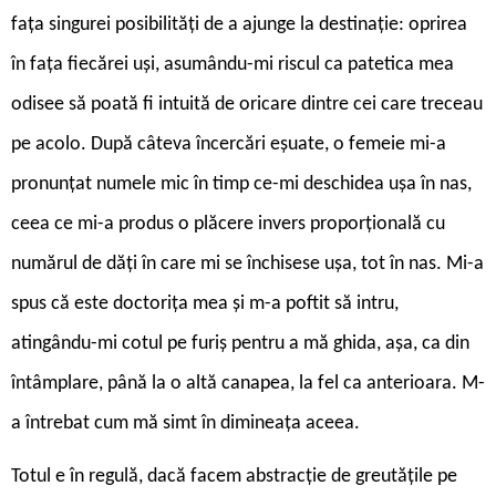
fața singurei posibilități de a ajunge la destinație: oprirea
în fața fiecărei uși, asumându-mi riscul ca patetica mea
odisee să poată fi intuită de oricare dintre cei care treceau
pe acolo. După câteva încercări eșuate, o femeie mi-a
pronunțat numele mic în timp ce-mi deschidea ușa în nas,
ceea ce mi-a produs o plăcere invers proporțională cu
numărul de dăți în care mi se închisese ușa, tot în nas. Mi-a
spus că este doctorița mea și m-a poftit să intru,
atingându-mi cotul pe furiș pentru a mă ghida, așa, ca din
întâmplare, până la o altă canapea, la fel ca anterioara. M-
a întrebat cum mă simt în dimineața aceea.
Totul e în regulă, dacă facem abstracție de greutățile pe