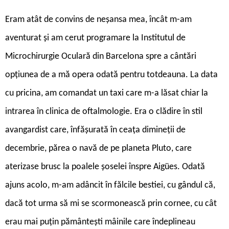
Eram atât de convins de neșansa mea, încât m-am
aventurat și am cerut programare la Institutul de
Microchirurgie Oculară din Barcelona spre a cântări
opțiunea de a mă opera odată pentru totdeauna. La data
cu pricina, am comandat un taxi care m-a lăsat chiar la
intrarea în clinica de oftalmologie. Era o clădire în stil
avangardist care, înfășurată în ceața dimineții de
decembrie, părea o navă de pe planeta Pluto, care
aterizase brusc la poalele șoselei înspre Aigües. Odată
ajuns acolo, m-am adâncit în fălcile bestiei, cu gândul că,
dacă tot urma să mi se scormonească prin cornee, cu cât
erau mai puțin pământești mâinile care îndeplineau