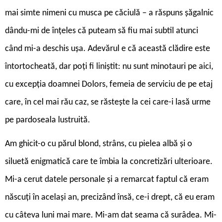
mai simte nimeni cu musca pe căciulă – a răspuns șăgalnic
dându-mi de înțeles că puteam să fiu mai subtil atunci
când mi-a deschis ușa. Adevărul e că această clădire este
întortocheată, dar poți fi liniștit: nu sunt minotauri pe aici,
cu excepția doamnei Dolors, femeia de serviciu de pe etaj
care, în cel mai rău caz, se răstește la cei care-i lasă urme
pe pardoseala lustruită.
Am ghicit-o cu părul blond, strâns, cu pielea albă și o
siluetă enigmatică care te îmbia la concretizări ulterioare.
Mi-a cerut datele personale și a remarcat faptul că eram
născuți în același an, precizând însă, ce-i drept, că eu eram
cu câteva luni mai mare. Mi-am dat seama că surâdea. Mi-