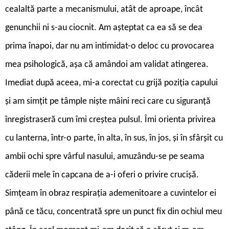
cealaltă parte a mecanismului, atât de aproape, încât
genunchii ni s-au ciocnit. Am așteptat ca ea să se dea
prima înapoi, dar nu am intimidat-o deloc cu provocarea
mea psihologică, așa că amândoi am validat atingerea.
Imediat după aceea, mi-a corectat cu grijă poziția capului
și am simțit pe tâmple niște mâini reci care cu siguranță
înregistraseră cum îmi creștea pulsul. Îmi orienta privirea
cu lanterna, într-o parte, în alta, în sus, în jos, și în sfârșit cu
ambii ochi spre vârful nasului, amuzându-se pe seama
căderii mele în capcana de a-i oferi o privire crucișă.
Simțeam în obraz respirația ademenitoare a cuvintelor ei
până ce tăcu, concentrată spre un punct fix din ochiul meu