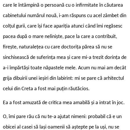
care le întâmpină o persoană cu o infirmitate în căutarea
cabinetului numărul nouă, i-am răspuns cu acel zâmbet din
colțul gurii, care își face apariția atunci când îmi regăsesc
pacea după o mare neliniște, pace la care a contribuit,
firește, naturalețea cu care doctorița părea să nu se
sinchisească de suferința mea și care mi-a trezit dorința de
a-i împărtăși toate năpastele mele. Acum nu mai am decât
grija dibuirii unei ieșiri din labirint: mi se pare că arhitectul
celui din Creta a fost mai puțin răutăcios.
Ea a fost amuzată de critica mea amabilă și a intrat în joc.
O, îmi pare rău că nu te-a ajutat nimeni: probabil că e un
obicei al casei să lași oamenii să aștepte pe la uși, nu se