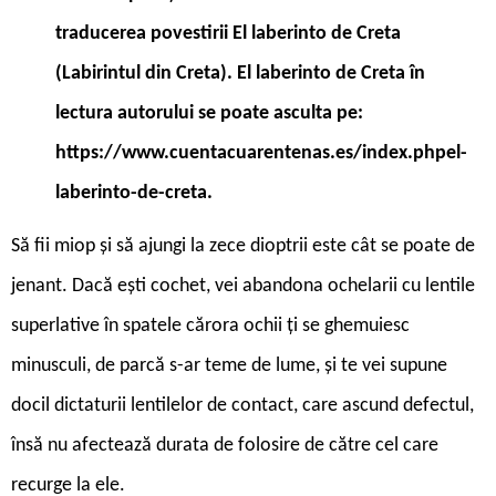
traducerea povestirii El laberinto de Creta
(Labirintul din Creta). El laberinto de Creta în
lectura autorului se poate asculta pe:
https://www.cuentacuarentenas.es/index.phpel-
laberinto-de-creta.
S
ă fii miop și să ajungi la zece dioptrii este cât se poate de
jenant. Dacă ești cochet, vei abandona ochelarii cu lentile
superlative în spatele cărora ochii ți se ghemuiesc
minusculi, de parcă s-ar teme de lume, și te vei supune
docil dictaturii lentilelor de contact, care ascund defectul,
însă nu afectează durata de folosire de către cel care
recurge la ele.