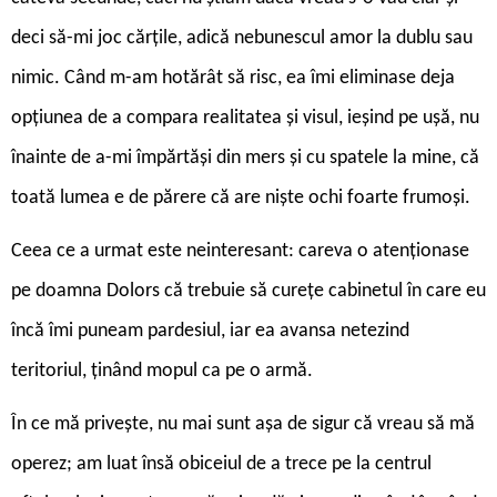
deci să-mi joc cărțile, adică nebunescul amor la dublu sau
nimic. Când m-am hotărât să risc, ea îmi eliminase deja
opțiunea de a compara realitatea și visul, ieșind pe ușă, nu
înainte de a-mi împărtăși din mers și cu spatele la mine, că
toată lumea e de părere că are niște ochi foarte frumoși.
Ceea ce a urmat este neinteresant: careva o atenționase
pe doamna Dolors că trebuie să curețe cabinetul în care eu
încă îmi puneam pardesiul, iar ea avansa netezind
teritoriul, ținând mopul ca pe o armă.
În ce mă privește, nu mai sunt așa de sigur că vreau să mă
operez; am luat însă obiceiul de a trece pe la centrul