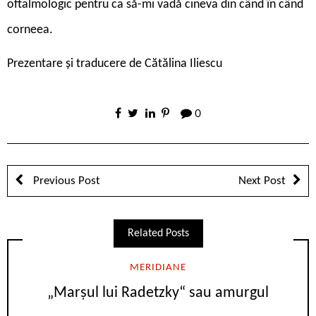
oftalmologic pentru ca să-mi vadă cineva din când în când
corneea.
Prezentare și traducere de
Cătălina Iliescu
0
Previous Post
Next Post
Related Posts
MERIDIANE
„Marşul lui Radetzky“ sau amurgul