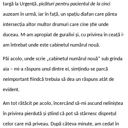
targă la Urgență,
picături pentru pacientul de la cinci
auzeam în urmă, iar în față, un spațiu diafan care părea
intersecția altor multor drumuri care cine știe unde
duceau. M-am apropiat de guralivi și, cu privirea în ceață i-
am întrebat unde este cabinetul numărul nouă.
Păi acolo, unde scrie „cabinetul numărul nouă“ sub grinda
aia – mi-a răspuns unul dintre ei, simțindu-se parcă
neimportant fiindcă trebuia să dea un răspuns atât de
evident.
Am tot rătăcit pe acolo, încercând să-mi ascund neliniștea
în privirea pierdută și știind că pot să stârnesc disprețul
celor care mă priveau. După câteva minute, am cedat în