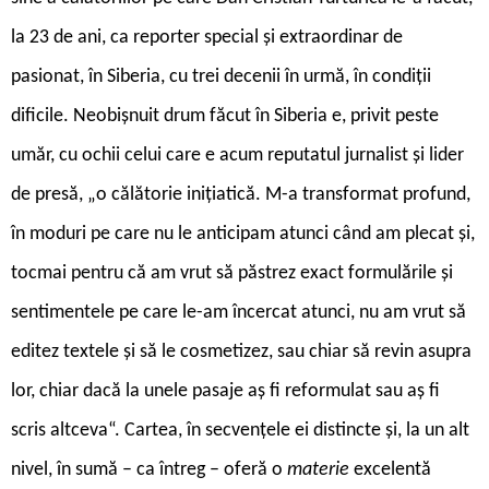
la 23 de ani, ca reporter special și extraordinar de
pasionat, în Siberia, cu trei decenii în urmă, în condiții
dificile. Neobișnuit drum făcut în Siberia e, privit peste
umăr, cu ochii celui care e acum reputatul jurnalist și lider
de presă, „o călătorie iniţiatică. M-a transformat profund,
în moduri pe care nu le anticipam atunci când am plecat şi,
tocmai pentru că am vrut să păstrez exact formulările şi
sentimentele pe care le-am încercat atunci, nu am vrut să
editez textele şi să le cosmetizez, sau chiar să revin asupra
lor, chiar dacă la unele pasaje aş fi reformulat sau aş fi
scris altceva“. Cartea, în secvențele ei distincte și, la un alt
nivel, în sumă – ca întreg – oferă o
materie
excelentă