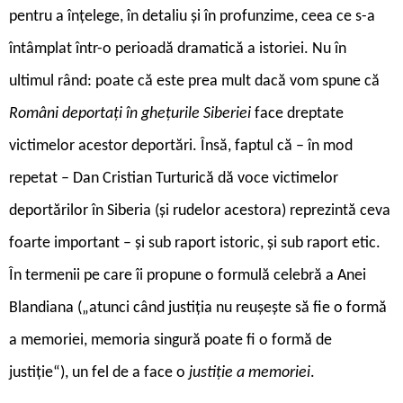
pentru a înțelege, în detaliu și în profunzime, ceea ce s-a
întâmplat într-o perioadă dramatică a istoriei. Nu în
ultimul rând: poate că este prea mult dacă vom spune că
Români deportați în ghețurile Siberiei
face dreptate
victimelor acestor deportări. Însă, faptul că – în mod
repetat – Dan Cristian Turturică dă voce victimelor
deportărilor în Siberia (și rudelor acestora) reprezintă ceva
foarte important – și sub raport istoric, și sub raport etic.
În termenii pe care îi propune o formulă celebră a Anei
Blandiana („atunci când justiţia nu reuşeşte să fie o formă
a memoriei, memoria singură poate fi o formă de
justiţie“), un fel de a face o
justiție a memoriei
.