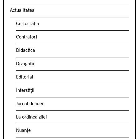
Actualitatea
Certocrația
Contrafort
Didactica
Divagații
Editorial
Interstiții
Jurnal de idei
La ordinea zilei
Nuanțe