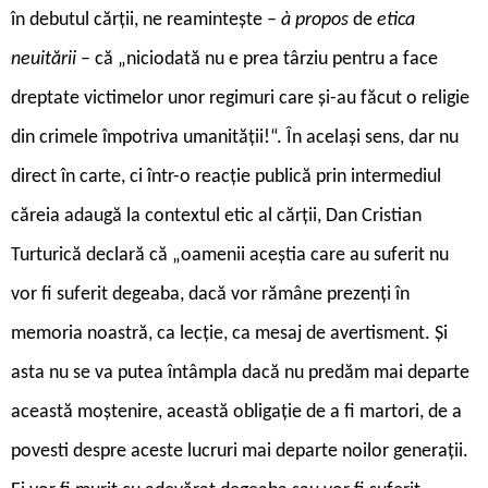
în debutul cărții, ne reamintește –
à propos
de
etica
neuitării
– că „niciodată nu e prea târziu pentru a face
dreptate victimelor unor regimuri care şi-au făcut o religie
din crimele împotriva umanităţii!“. În același sens, dar nu
direct în carte, ci într-o reacție publică prin intermediul
căreia adaugă la contextul etic al cărții, Dan Cristian
Turturică declară că „oamenii aceştia care au suferit nu
vor fi suferit degeaba, dacă vor rămâne prezenţi în
memoria noastră, ca lecţie, ca mesaj de avertisment. Şi
asta nu se va putea întâmpla dacă nu predăm mai departe
această moştenire, această obligaţie de a fi martori, de a
povesti despre aceste lucruri mai departe noilor generaţii.