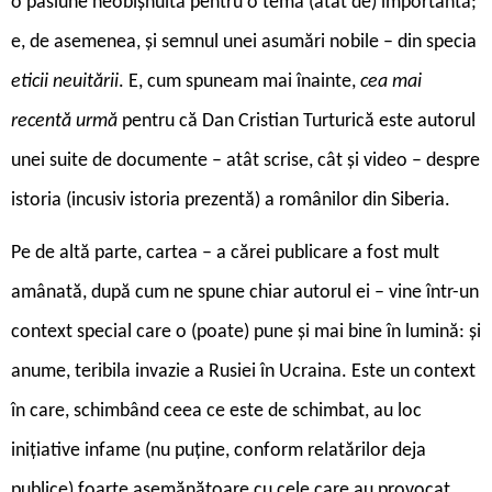
o pasiune neobișnuită pentru o temă (atât de) importantă;
e, de asemenea, și semnul unei asumări nobile – din specia
eticii neuitării
. E, cum spuneam mai înainte,
cea mai
recentă urmă
pentru că Dan Cristian Turturică este autorul
unei suite de documente – atât scrise, cât și video – despre
istoria (incusiv istoria prezentă) a românilor din Siberia.
Pe de altă parte, cartea – a cărei publicare a fost mult
amânată, după cum ne spune chiar autorul ei – vine într-un
context special care o (poate) pune și mai bine în lumină: și
anume, teribila invazie a Rusiei în Ucraina. Este un context
în care, schimbând ceea ce este de schimbat, au loc
inițiative infame (nu puține, conform relatărilor deja
publice) foarte asemănătoare cu cele care au provocat