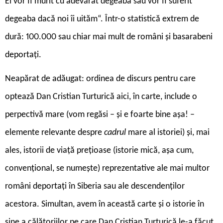
Ei vor fi murit cu adevărat degeaba sau vor fi suferit
degeaba dacă noi îi uităm“. Într-o statistică extrem de
dură: 100.000 sau chiar mai mult de români și basarabeni
deportați.
Neapărat de adăugat: ordinea de discurs pentru care
optează Dan Cristian Turturică aici, în carte, include o
perpectivă mare (vom regăsi – și e foarte bine așa! –
elemente relevante despre
cadrul
mare al istoriei) și, mai
ales, istorii de viață prețioase (istorie mică, așa cum,
convențional, se numește) reprezentative ale mai multor
români deportați în Siberia sau ale descendenților
acestora. Simultan, avem în această carte și o istorie în
sine a călătoriilor pe care Dan Cristian Turturică le-a făcut,