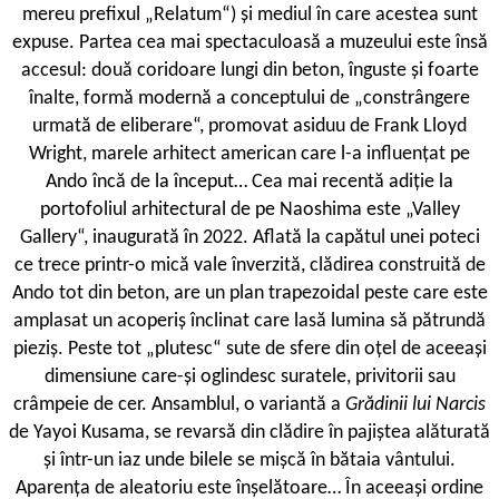
mereu prefixul „Relatum“) și mediul în care acestea sunt
expuse. Partea cea mai spectaculoasă a muzeului este însă
accesul: două coridoare lungi din beton, înguste și foarte
înalte, formă modernă a conceptului de „constrângere
urmată de eliberare“, promovat asiduu de Frank Lloyd
Wright, marele arhitect american care l-a influențat pe
Ando încă de la început… Cea mai recentă adiție la
portofoliul arhitectural de pe Naoshima este „Valley
Gallery“, inaugurată în 2022. Aflată la capătul unei poteci
ce trece printr-o mică vale înverzită, clădirea construită de
Ando tot din beton, are un plan trapezoidal peste care este
amplasat un acoperiș înclinat care lasă lumina să pătrundă
pieziș. Peste tot „plutesc“ sute de sfere din oțel de aceeași
dimensiune care-și oglindesc suratele, privitorii sau
crâmpeie de cer. Ansamblul, o variantă a
Grădinii lui Narcis
de Yayoi Kusama, se revarsă din clădire în pajiștea alăturată
și într-un iaz unde bilele se mișcă în bătaia vântului.
Aparența de aleatoriu este înșelătoare… În aceeași ordine