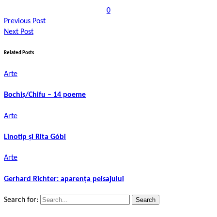
0
Previous Post
Next Post
Related Posts
Arte
Bochiș/Chifu – 14 poeme
Arte
Linotip și Rita Góbi
Arte
Gerhard Richter: aparența peisajului
Search for: