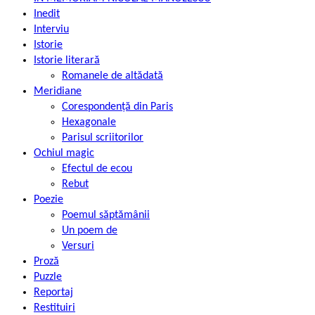
Inedit
Interviu
Istorie
Istorie literară
Romanele de altădată
Meridiane
Corespondență din Paris
Hexagonale
Parisul scriitorilor
Ochiul magic
Efectul de ecou
Rebut
Poezie
Poemul săptămânii
Un poem de
Versuri
Proză
Puzzle
Reportaj
Restituiri