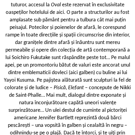
tuturor, accesul la
Oval
este rezervat în exclusivitate
oaspeților hotelului de aici. O parte a structurilor au fost
amplasate sub pământ pentru a tulbura cât mai puțin
peisajul. Potecilor și poienelor de afară, le corespund
rampe în toate direcțiile și spații circumscrise din interior,
dar granițele dintre afară și înăuntru sunt mereu
permeabile și opere din colecția de artă contemporană a
lui Soichiro Fukutake sunt răspândite peste tot… Pe malul
apei, pe un promontoriu bătut de valuri este ancorat unul
dintre emblematicii dovleci (aici galben) cu buline ai lui
Yayoi Kusuma. Pe pajiștea alăturată sunt sculpturi la fel de
colorate și de ludice –
Pisică
,
Elefant
– concepute de Nikki
de Saint-Phalle… Mai mult, dialogul dintre exponate și
natura înconjurătoare capătă uneori valențe
surprinzătoare… Un ulei destul de cuminte al pictoriței
americane Jennifer Bartlett reprezintă două bărci
pescărești – una vopsită în galben și cealaltă în negru –
odihnindu-se pe o plajă. Dacă te întorci, și te uiți prin