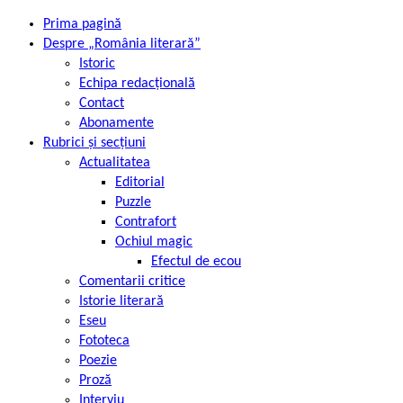
Prima pagină
Despre „România literară”
Istoric
Echipa redacțională
Contact
Abonamente
Rubrici și secțiuni
Actualitatea
Editorial
Puzzle
Contrafort
Ochiul magic
Efectul de ecou
Comentarii critice
Istorie literară
Eseu
Fototeca
Poezie
Proză
Interviu