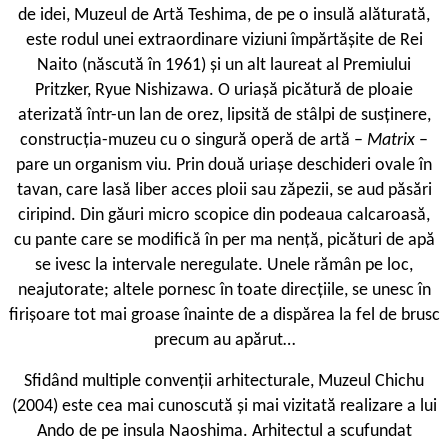
de idei, Muzeul de Artă Teshima, de pe o insulă alăturată,
este rodul unei extraordinare viziuni împărtășite de Rei
Naito (născută în 1961) și un alt laureat al Premiului
Pritzker, Ryue Nishizawa. O uriașă picătură de ploaie
aterizată într-un lan de orez, lipsită de stâlpi de susținere,
construcția-muzeu cu o singură operă de artă –
Matrix
–
pare un organism viu. Prin două uriașe deschideri ovale în
tavan, care lasă liber acces ploii sau zăpezii, se aud păsări
ciripind. Din găuri micro ­scopice din podeaua calcaroasă,
cu pante care se modifică în per ­ma nență, picături de apă
se ivesc la intervale neregulate. Unele rămân pe loc,
neajutorate; altele pornesc în toate direcțiile, se unesc în
firișoare tot mai groase înainte de a dispărea la fel de brusc
precum au apărut…
S
fidând multiple convenții arhitecturale, Muzeul Chichu
(2004) este cea mai cunoscută și mai vizitată realizare a lui
Ando de pe insula Naoshima. Arhitectul a scufundat