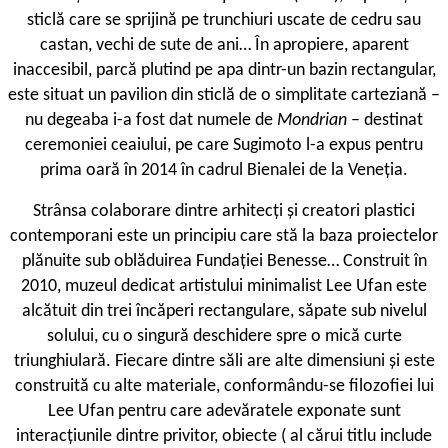
sticlă care se sprijină pe trunchiuri uscate de cedru sau
castan, vechi de sute de ani… În apropiere, aparent
inaccesibil, parcă plutind pe apa dintr-un bazin rectangular,
este situat un pavilion din sticlă de o simplitate carteziană –
nu degeaba i-a fost dat numele de
Mondrian
– destinat
ceremoniei ceaiului, pe care Sugimoto l-a expus pentru
prima oară în 2014 în cadrul Bienalei de la Veneția.
Strânsa colaborare dintre arhitecți și creatori plastici
contemporani este un principiu care stă la baza proiectelor
plănuite sub oblăduirea Fundației Benesse… Construit în
2010, muzeul dedicat artistului minimalist Lee Ufan este
alcătuit din trei încăperi rectangulare, săpate sub nivelul
solului, cu o singură deschidere spre o mică curte
triunghiulară. Fiecare dintre săli are alte dimensiuni și este
construită cu alte materiale, conformându-se filozofiei lui
Lee Ufan pentru care adevăratele exponate sunt
interacțiunile dintre privitor, obiecte ( al cărui titlu include