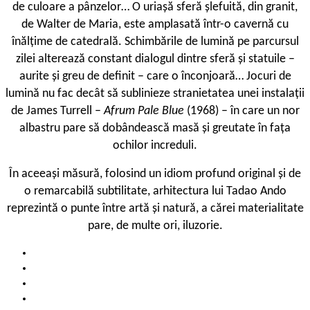
de culoare a pânzelor… O uriașă sferă șlefuită, din granit,
de Walter de Maria, este amplasată într-o cavernă cu
înălțime de catedrală. Schimbările de lumină pe parcursul
zilei alterează constant dialogul dintre sferă și statuile –
aurite și greu de definit – care o înconjoară… Jocuri de
lumină nu fac decât să sublinieze stranietatea unei instalații
de James Turrell –
Afrum Pale Blue
(1968) – în care un nor
albastru pare să dobândească masă și greutate în fața
ochilor increduli.
În aceeași măsură, folosind un idiom profund original și de
o remarcabilă subtilitate, arhitectura lui Tadao Ando
reprezintă o punte între artă și natură, a cărei materialitate
pare, de multe ori, iluzorie.