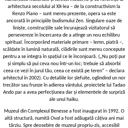
arhitectura secolului al XX-lea – de la constructivism la
Renzo Piano – sunt mereu prezente, opera sa este
ancorată în principiile budismului Zen. Singulare oaze de
liniște, construcțiile sale încurajează vizitatorul să
persevereze în încercarea de a atinge un nou echilibru
spiritual. Încorporând materiale primare – lemn, piatră –,
scăldate în lumină naturală, clădirile sunt mereu concepute
pentru a se integra în spațiul ce le înconjoară. („Nu poți pur
și simplu să pui ceva nou într-un loc; trebuie să absorbi
ceea ce vezi în jurul tău, ceea ce există pe teren“ – declara
arhitectul în 2002). Cu detaliile lor șlefuite, oglindind un nor
trecător sau frunze în adierea vântului, proiectele lui Tadao
Ando par a avea perfecțiunea dar și elementele de surpriză
ale unui haiku.
M
uzeul din Complexul Benesse a fost inaugurat în 1992. O
altă structură, numită
Oval
a fost adăugată câțiva ani mai
târziu. Spre deosebire de muzeul propriu-zis, accesibil