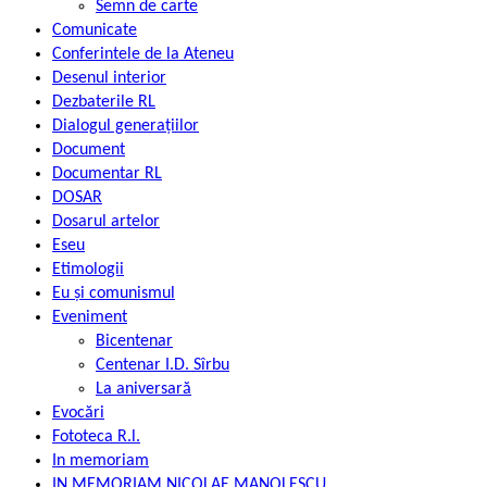
Semn de carte
Comunicate
Conferintele de la Ateneu
Desenul interior
Dezbaterile RL
Dialogul generațiilor
Document
Documentar RL
DOSAR
Dosarul artelor
Eseu
Etimologii
Eu și comunismul
Eveniment
Bicentenar
Centenar I.D. Sîrbu
La aniversară
Evocări
Fototeca R.l.
In memoriam
IN MEMORIAM NICOLAE MANOLESCU