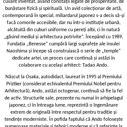
cuvânt inventat, având conotații legate de prosperitate, de
bunăstare fizică și spirituală. Un avid colecționar de artă,
contemporană în special, miliardarul japonez s-a decis să-și
facă comorile accesibile, dar nu într-o instituție urbană,
alcătuită din cuburi uniforme cu pereți albi, ci în natură
„găsind mediul și arhitectura potrivite“. Începând cu 1989,
Fundația „Benesse“ cumpără largi suprafețe ale insulei
Naoshima și începe să construiască o serie de „temple“
dedicate artei, un proces care continuă și astăzi în
colaborare cu același arhitect: Tadao Ando.
Născut la Osaka, autodidact, laureat în 1995 al Premiului
Priztker (considerat echivalentul Premiului Nobel pentru
Arhitectură), Ando, astăzi octogenar, continuă să fie la fel
de activ. Structurile sale, prezente nu numai în arhipelagul
japonez, ci în întreaga lume, reprezintă o îngemănare
extrem de originală între respectul pentru tradiție și
tendințe moderniste. În pofida faptului că Ando folosește
numeroase materiale și tehnici moderne și că referințe la