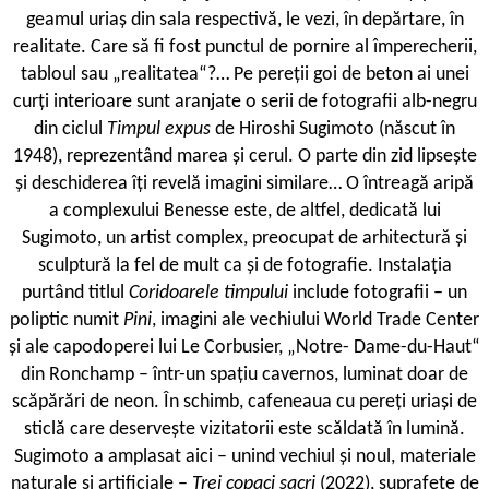
geamul uriaș din sala respectivă, le vezi, în depărtare, în
realitate. Care să fi fost punctul de pornire al împerecherii,
tabloul sau „realitatea“?… Pe pereții goi de beton ai unei
curți interioare sunt aranjate o serii de fotografii alb-negru
din ciclul
Timpul expus
de Hiroshi Sugimoto (născut în
1948), reprezentând marea și cerul. O parte din zid lipsește
și deschiderea îți revelă imagini similare… O întreagă aripă
a complexului Benesse este, de altfel, dedicată lui
Sugimoto, un artist complex, preocupat de arhitectură și
sculptură la fel de mult ca și de fotografie. Instalația
purtând titlul
Coridoarele timpului
include fotografii – un
poliptic numit
Pini
, imagini ale vechiului World Trade Center
și ale capodoperei lui Le Corbusier, „Notre- Dame-du-Haut“
din Ronchamp – într-un spațiu cavernos, luminat doar de
scăpărări de neon. În schimb, cafeneaua cu pereți uriași de
sticlă care deservește vizitatorii este scăldată în lumină.
Sugimoto a amplasat aici – unind vechiul și noul, materiale
naturale și artificiale –
Trei copaci sacri
(2022), suprafețe de