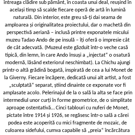
întreaga clădire sub pământ, în coasta unui deal, reușind în
același timp să scalde fiecare operă de artă în lumină
naturală. Din interior, este greu să-ți dai seama de
amploarea și originalitatea proiectului, dar o machetă din
perspectivă aeriană – inclusă printre exponatele micului
muzeu Tadao Ando de pe insulă – îți oferă o impresie cât
de cât adecvată. (Muzeul este găzduit într-o veche casă
tipică, din lemn, în care Ando însuși a „injectat“ o osatură
modernă, lăsând exteriorul neschimbat). La Chichu ajungi
printr-o altă grădină bogată, inspirată de cea a lui Monet de
la Giverny. Fiecare încăpere, dedicată unui alt artist, a fost
„sculptată“ separat, știind dinainte ce exponate vor fi
amplasate acolo. Pelerinajul de la o sală la alta se face prin
intermediul unor curți în forme geometrice, de o simplitate
aproape ostentativă… Cinci tablouri cu nuferi de Monet,
pictate între 1914 și 1926, se regăsesc într-o sală a cărei
podea este acoperită cu mici fragmente de mozaic, de
culoarea sidefului, cumva capabile să „preia“ încărcătura