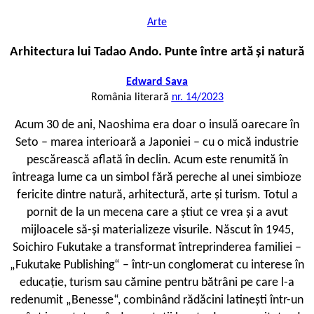
Arte
Arhitectura lui Tadao Ando. Punte între artă și natură
Edward Sava
România literară
nr. 14/2023
A
cum 30 de ani, Naoshima era doar o insulă oarecare în
Seto – marea interioară a Japoniei – cu o mică industrie
pescărească aflată în declin. Acum este renumită în
întreaga lume ca un simbol fără pereche al unei simbioze
fericite dintre natură, arhitectură, arte și turism. Totul a
pornit de la un mecena care a știut ce vrea și a avut
mijloacele să-și materializeze visurile. Născut în 1945,
Soichiro Fukutake a transformat întreprinderea familiei –
„Fukutake Publishing“ – într-un conglomerat cu interese în
educație, turism sau cămine pentru bătrâni pe care l-a
redenumit „Benesse“, combinând rădăcini latinești într-un