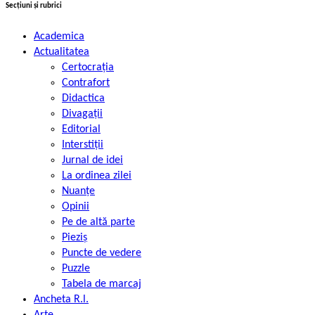
Secțiuni și rubrici
Academica
Actualitatea
Certocrația
Contrafort
Didactica
Divagații
Editorial
Interstiții
Jurnal de idei
La ordinea zilei
Nuanțe
Opinii
Pe de altă parte
Pieziș
Puncte de vedere
Puzzle
Tabela de marcaj
Ancheta R.l.
Arte