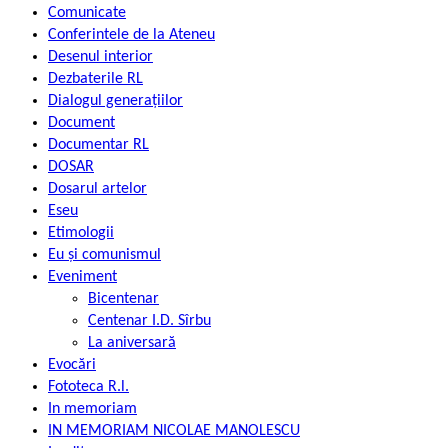
Comunicate
Conferintele de la Ateneu
Desenul interior
Dezbaterile RL
Dialogul generațiilor
Document
Documentar RL
DOSAR
Dosarul artelor
Eseu
Etimologii
Eu și comunismul
Eveniment
Bicentenar
Centenar I.D. Sîrbu
La aniversară
Evocări
Fototeca R.l.
In memoriam
IN MEMORIAM NICOLAE MANOLESCU