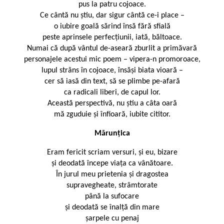
pus la patru cojoace.
Ce cântă nu știu, dar sigur cântă ce-i place –
o iubire goală sărind însă fără sfială
peste aprinsele perfecțiunii, iată, băltoace.
Numai că după vântul de-aseară zburlit a primăvară
personajele acestui mic poem – vipera-n promoroace,
lupul strâns în cojoace, însăși biata vioară –
cer să iasă din text, să se plimbe pe-afară
ca radicali liberi, de capul lor.
Această perspectivă, nu știu a câta oară
mă zguduie și înfioară, iubite cititor.
Mărunțica
Eram fericit scriam versuri, și eu, bizare
și deodată începe viața ca vânătoare.
În jurul meu prietenia și dragostea
supravegheate, strâmtorate
până la sufocare
și deodată se înalță din mare
șarpele cu penaj