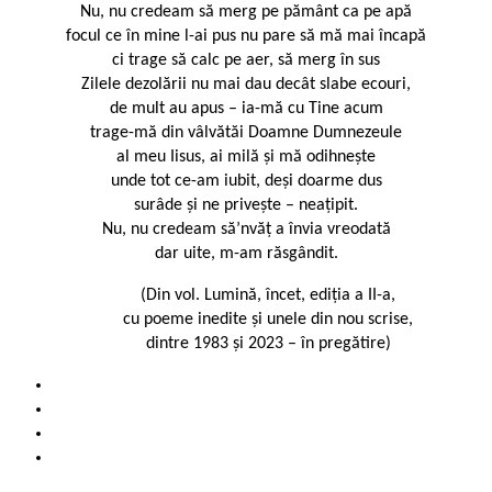
Nu, nu credeam să merg pe pământ ca pe apă
focul ce în mine l-ai pus nu pare să mă mai încapă
ci trage să calc pe aer, să merg în sus
Zilele dezolării nu mai dau decât slabe ecouri,
de mult au apus – ia-mă cu Tine acum
trage-mă din vâlvătăi Doamne Dumnezeule
al meu Iisus, ai milă și mă odihnește
unde tot ce-am iubit, deși doarme dus
surâde și ne privește – neațipit.
Nu, nu credeam să’nvăț a învia vreodată
dar uite, m-am răsgândit.
(Din vol. Lumină, încet, ediția a II-a,
cu poeme inedite și unele din nou scrise,
dintre 1983 și 2023 – în pregătire)