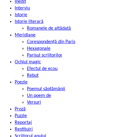
Inedit
Interviu
Istorie
Istorie literară
Romanele de altădată
Meridiane
Corespondență din Paris
Hexagonale
Parisul scriitorilor
Ochiul magic
Efectul de ecou
Rebut
Poezie
Poemul săptămânii
Un poem de
Versuri
Proză
Puzzle
Reportaj
Restituiri
Scriitorul anului