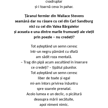
cvadruplar
și-i toarnă ceva în pahar.
Țăranul fermier din Wallace Stevens
seamănă dar nu răsare cu cel din Carl Sandburg
nici cu cel din Valea Bârgaielor
și aceasta e una dintre marile frumuseți ale vieții
prin poezie – nu credeți?
Tot așteptând un semn ceresc
într-un negru pământ cu sfială
am sădit roza mentală.
– Trag din pipă acum ascultând în înserare
ce credeți? – țipătul păunilor.
Tot așteptând un semn ceresc
liber de toate și egal
mi-am întors privirea înăuntru
spre soarele prenatal.
Acolo lumea e un declic, o picătură
deasupra mării secătuite,
apoi nimeni nimic.