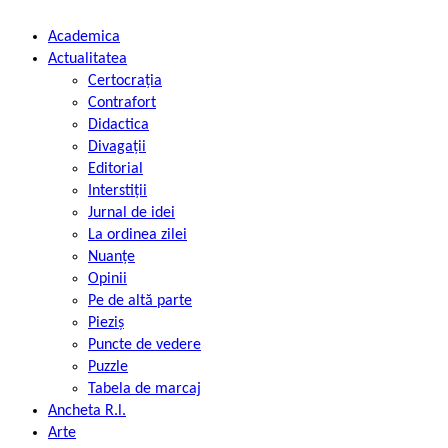
Academica
Actualitatea
Certocrația
Contrafort
Didactica
Divagații
Editorial
Interstiții
Jurnal de idei
La ordinea zilei
Nuanțe
Opinii
Pe de altă parte
Pieziș
Puncte de vedere
Puzzle
Tabela de marcaj
Ancheta R.l.
Arte