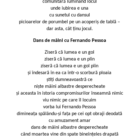
comunitară luminând locul
unde iubirea e una
cu sunetul cu dansul
picioarelor de porumbel pe un acoperiș de tablă –
dar asta, cât ținu jocul.
Dans de mâini cu Fernando Pessoa
Ziseră că lumea e un gol
ziseră că lumea e un plin
ziseră că lumea e un gol plin
și îndesară în ea ca într-o scorbură ploaia
știți dumneavoastră ce
niște mâini albastre desperecheate
și aceasta în istoria compromisurilor înseamnă nimic
viu nimic pe care îl locuim
vorba lui Fernando Pessoa
dimineața spălându-și fața pe cei opt obraji deodată
cu amuzament amar
dans de mâini albastre desperecheate
când moartea vine din spate bineînțeles drapată