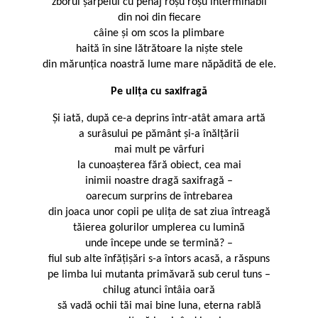
zborul șarpelui cu penaj roșu roșu interminabil
din noi din fiecare
câine și om scos la plimbare
haită în sine lătrătoare la niște stele
din mărunțica noastră lume mare năpădită de ele.
Pe ulița cu saxifragă
Și iată, după ce-a deprins într-atât amara artă
a surâsului pe pământ și-a înălțării
mai mult pe vârfuri
la cunoașterea fără obiect, cea mai
inimii noastre dragă saxifragă –
oarecum surprins de întrebarea
din joaca unor copii pe ulița de sat ziua întreagă
tăierea golurilor umplerea cu lumină
unde începe unde se termină? –
fiul sub alte înfățișări s-a întors acasă, a răspuns
pe limba lui mutanta primăvară sub cerul tuns –
chilug atunci întâia oară
să vadă ochii tăi mai bine luna, eterna rablă