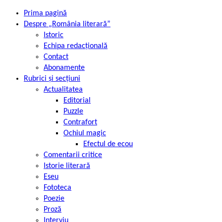
Prima pagină
Despre „România literară”
Istoric
Echipa redacțională
Contact
Abonamente
Rubrici și secțiuni
Actualitatea
Editorial
Puzzle
Contrafort
Ochiul magic
Efectul de ecou
Comentarii critice
Istorie literară
Eseu
Fototeca
Poezie
Proză
Interviu