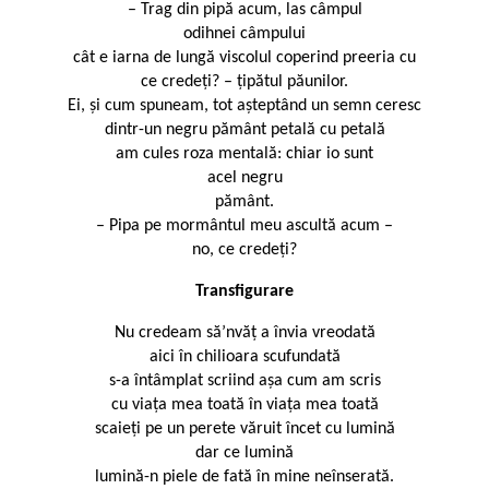
– Trag din pipă acum, las câmpul
odihnei câmpului
cât e iarna de lungă viscolul coperind preeria cu
ce credeți? – țipătul păunilor.
Ei, și cum spuneam, tot așteptând un semn ceresc
dintr-un negru pământ petală cu petală
am cules roza mentală: chiar io sunt
acel negru
pământ.
– Pipa pe mormântul meu ascultă acum –
no, ce credeți?
Transfigurare
Nu credeam să’nvăț a învia vreodată
aici în chilioara scufundată
s-a întâmplat scriind așa cum am scris
cu viața mea toată în viața mea toată
scaieți pe un perete văruit încet cu lumină
dar ce lumină
lumină-n piele de fată în mine neînserată.