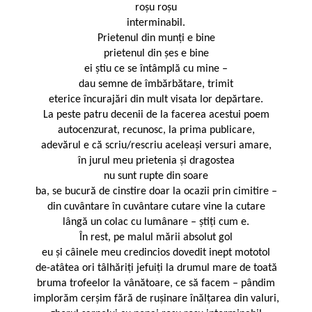
roșu roșu
interminabil.
Prietenul din munți e bine
prietenul din șes e bine
ei știu ce se întâmplă cu mine –
dau semne de îmbărbătare, trimit
eterice încurajări din mult visata lor depărtare.
La peste patru decenii de la facerea acestui poem
autocenzurat, recunosc, la prima publicare,
adevărul e că scriu/rescriu aceleași versuri amare,
în jurul meu prietenia și dragostea
nu sunt rupte din soare
ba, se bucură de cinstire doar la ocazii prin cimitire –
din cuvântare în cuvântare cutare vine la cutare
lângă un colac cu lumânare – știți cum e.
În rest, pe malul mării absolut gol
eu și câinele meu credincios dovedit inept mototol
de-atâtea ori tâlhăriți jefuiți la drumul mare de toată
bruma trofeelor la vânătoare, ce să facem – pândim
implorăm cerșim fără de rușinare înălțarea din valuri,