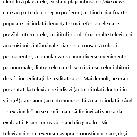
identifică plagiatele, există o plajă întinsă de
fake news
care au parte de un regim preferențial, fiind chiar foarte
populare, niciodată denunțate: mă refer la cele care
prevăd cutremurele, la cititul în zodii (mai multe televiziuni
au emisiuni săptămânale, ziarele le consacră rubrici
permanente), la popularizarea unor diverse evenimente
paranormale, dintre cele care li se năzăresc celor iubitori
de s.f., încredințați de realitatea lor. Mai demult, ne erau
prezentați la televiziune indivizi (autointitulați doctori în
științe!) care anunțau cutremurele, fără ca niciodată, când
„previziunile“ nu se confirmau, să fie invitați spre a da
explicații. Eram curios să le aud din gura lor. Nici
televiziunile nu reveneau asupra pronosticului care, deși