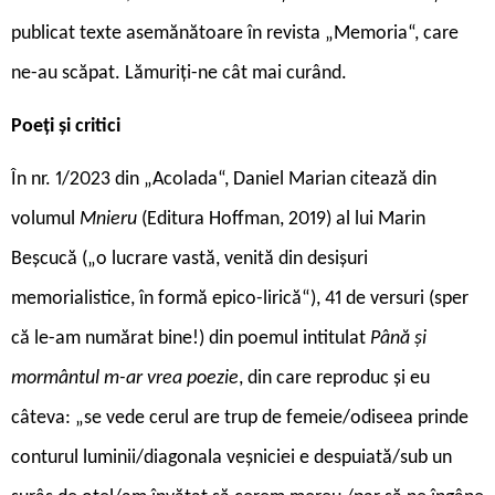
publicat texte asemănătoare în revista „Memoria“, care
ne-au scăpat. Lămuriți-ne cât mai curând.
Poeți și critici
În nr. 1/2023 din „Acolada“, Daniel Marian citează din
volumul
Mnieru
(Editura Hoffman, 2019) al lui Marin
Beșcucă („o lucrare vastă, venită din desișuri
memorialistice, în formă epico-lirică“), 41 de versuri (sper
că le-am numărat bine!) din poemul intitulat
Până și
mormântul m-ar vrea poezie
, din care reproduc și eu
câteva: „se vede cerul are trup de femeie/odiseea prinde
conturul luminii/diagonala veșniciei e despuiată/sub un