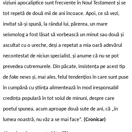
viziuni apocaliptice sunt frecvente în
Noul Testament
și se
tot repetă de două mii de ani încoace. Apoi, ce să vezi,
invitat să-și spună, la rândul lui, părerea, un mare
seismolog a fost lăsat să vorbească un minut sau două și
ascultat cu o ureche, deși a repetat a mia oară adevărul
necontestat de niciun specialist, și anume că nu se pot
prevedea cutremurele. Din păcate, insistența pe acest tip
de
fake news
și, mai ales, felul tendențios în care sunt puse
în cumpănă cu știința alimentează în mod iresponsabil
credința populară în tot soiul de minuni, despre care
poetul spunea, acum aproape două sute de ani, că „în
lumea noastră, nu văz a se mai face“.
(Cronicar)