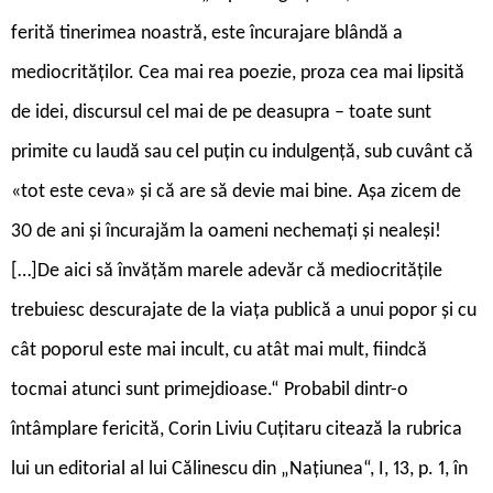
ferită tinerimea noastră, este încurajare blândă a
mediocrităților. Cea mai rea poezie, proza cea mai lipsită
de idei, discursul cel mai de pe deasupra – toate sunt
primite cu laudă sau cel puțin cu indulgență, sub cuvânt că
«tot este ceva» și că are să devie mai bine. Așa zicem de
30 de ani și încurajăm la oameni nechemați și nealeși!
[…]De aici să învățăm marele adevăr că mediocritățile
trebuiesc descurajate de la viața publică a unui popor și cu
cât poporul este mai incult, cu atât mai mult, fiindcă
tocmai atunci sunt primejdioase.“ Probabil dintr-o
întâmplare fericită, Corin Liviu Cuțitaru citează la rubrica
lui un editorial al lui Călinescu din „Națiunea“, I, 13, p. 1, în