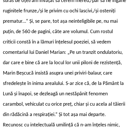
surâs de oțel/am învățat să cerem mereu,/par să ne îngâne
ruginitele frunze,/și le privim cu ochi lascivi,/și osteniți
prematur…“ Și, se pare, tot așa neinteligibile pe, nu mai
puțin, de 560 de pagini, câte are volumul. Cum rostul
criticii constă în a lămuri înțelesul poeziei, să vedem
comentariul lui Daniel Marian: „Pe un tranzit ondulatoriu,
dar care e bine că are la locul lor unii piloni de rezistență,
Marin Beșcucă insistă asupra unei priviri-balaur, care
sfredelește în inima arealului. S-ar zice că, de la Pământ la
Lună și înapoi, se dezleagă un nestăpânit fenomen
carambol, vehiculat cu orice preț, chiar și cu acela al tăierii
din rădăcină a respirației.“ Și tot așa mai departe.
Recunosc cu intelectuală umilință că n-am înțeles nimic,