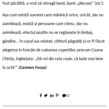
fost păcălită, a vrut să retragă banii, banii „plecase“ (sic!).
Așa cum există oameni care mănîncă orice, oricât, dar nu
asimilează, există și persoane care citesc, dar nu
asimilează, efectul pozitiv nu se regăsește în limbaj,
gândire… În cazul sus relatat, cititorii păgubiți și-or fi făcut
alegerea în funcție de culoarea coperților, precum Coana
Chirița, înghețata: „Dă-mi din ceia roșie, că bate mai bine
la ochi!“
(Carmen Focșa)
0