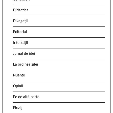
Didactica
Divagații
Editorial
Interstiții
Jurnal de idei
La ordinea zilei
Nuanțe
Opinii
Pe de altă parte
Pieziș