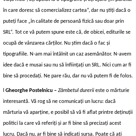
în care doresc să comercializez cartea“, dar nu știți dacă o
puteți face „în calitate de persoană fizică sau doar prin
SRL“. Tot ce vă putem spune este că, de obicei, editurile se
ocupă de vânzarea cărților. Nu știm dacă o fac și
tipografiile. N-am mai întâlnit un caz asemănător. N-avem
idee dacă e musai sau nu să înființați un SRL. Nici cum ar fi
bine să procedați. Ne pare rău, dar nu vă putem fi de folos.
l
Gheorghe Postelnicu –
Zâmbetul durerii
este o mărturie
interesantă. Vă rog să ne comunicați un lucru: dacă
mărturia vă aparține, e posibil să vă fi aflat printre deținuții
politici la care vă referiți și ar fi bine să precizați acest
lucru. Dacă nu, ar fi bine să indicați sursa. Poate că ați