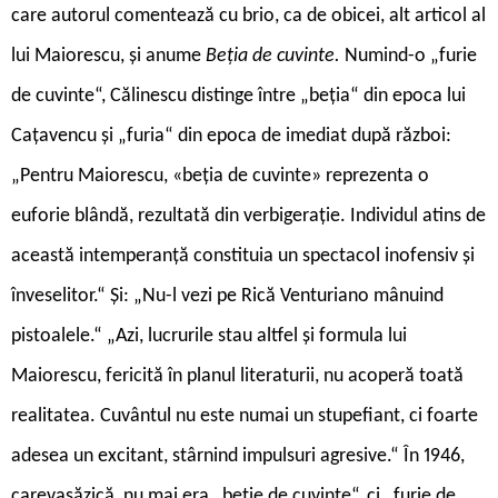
care autorul comentează cu brio, ca de obicei, alt articol al
lui Maiorescu, și anume
Beția de cuvinte.
Numind-o „furie
de cuvinte“, Călinescu distinge între „beția“ din epoca lui
Cațavencu și „furia“ din epoca de imediat după război:
„Pentru Maiorescu, «beția de cuvinte» reprezenta o
euforie blândă, rezultată din verbigerație. Individul atins de
această intemperanță constituia un spectacol inofensiv și
înveselitor.“ Și: „Nu-l vezi pe Rică Venturiano mânuind
pistoalele.“ „Azi, lucrurile stau altfel și formula lui
Maiorescu, fericită în planul literaturii, nu acoperă toată
realitatea. Cuvântul nu este numai un stupefiant, ci foarte
adesea un excitant, stârnind impulsuri agresive.“ În 1946,
carevasăzică, nu mai era „beție de cuvinte“, ci „furie de