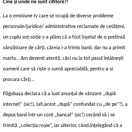
C
ine și unde ne sunt cititorii?!
La o emisiune tv care se ocupă de diverse probleme
personale/juridice/ administrative reclamate de cetățeni,
un cuplu soț-soție s-a plâns că a fost înșelat de o pretinsă
vânzătoare de cărți, căreia i-a trimis banii, dar nu a primit
marfa… Am devenit atentă, căci nu la tot pasul întâlnești
oameni care să riște o sumă apreciabilă, pentru a-și
procura cărți…
Păgubașa declara că a luat anunțul de vânzare „după
internet“ (sic!), (ah,acest „după“ confundat cu „de pe“!), a
depus banii într-un cont „bancal“ (sic!) cerând să i se
trimită „colecția roșie“, iar ulterior, când,înțelegând că a