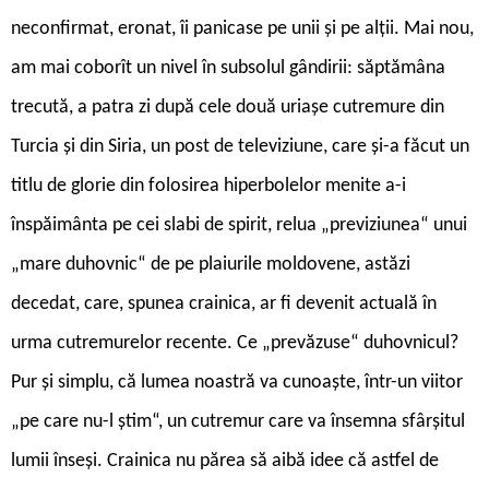
neconfirmat, eronat, îi panicase pe unii și pe alții. Mai nou,
am mai coborît un nivel în subsolul gândirii: săptămâna
trecută, a patra zi după cele două uriașe cutremure din
Turcia și din Siria, un post de televiziune, care și-a făcut un
titlu de glorie din folosirea hiperbolelor menite a-i
înspăimânta pe cei slabi de spirit, relua „previziunea“ unui
„mare duhovnic“ de pe plaiurile moldovene, astăzi
decedat, care, spunea crainica, ar fi devenit actuală în
urma cutremurelor recente. Ce „prevăzuse“ duhovnicul?
Pur și simplu, că lumea noastră va cunoaște, într-un viitor
„pe care nu-l știm“, un cutremur care va însemna sfârșitul
lumii înseși. Crainica nu părea să aibă idee că astfel de