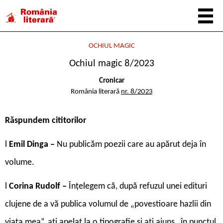
OCHIUL MAGIC
Ochiul magic 8/2023
Cronicar
România literară
nr. 8/2023
Răspundem cititorilor
l
Emil Dinga –
Nu publicăm poezii care au apărut deja în
volume.
l
Corina Rudolf –
Înțelegem că, după refuzul unei edituri
clujene de a vă publica volumul de „povestioare hazlii din
viața mea“, ați apelat la o tipografie și ați ajuns „în punctul