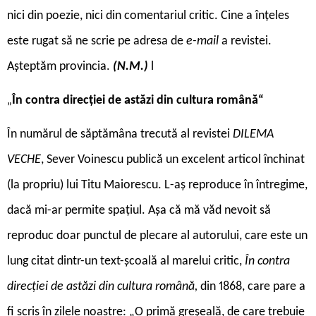
nici din poezie, nici din comentariul critic. Cine a înțeles
este rugat să ne scrie pe adresa de
e-mail
a revistei.
Așteptăm provincia.
(N.M.)
l
În contra direcției de astăzi din cultura română“
„
În numărul de săptămâna trecută al revistei
DILEMA
VECHE
, Sever Voinescu publică un excelent articol închinat
(la propriu) lui Titu Maiorescu. L-aș reproduce în întregime,
dacă mi-ar permite spațiul. Așa că mă văd nevoit să
reproduc doar punctul de plecare al autorului, care este un
lung citat dintr-un text-școală al marelui critic,
În contra
direcției de astăzi din cultura română,
din 1868, care pare a
fi scris în zilele noastre: „O primă greșeală, de care trebuie