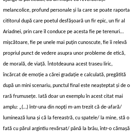
melancolice, profund personale și la care se poate raporta
cititorul după care poetul desfășoară un fir epic, un fir al
Ariadnei, prin care îl conduce pe acesta fie pe terenuri…
mișcătoare, fie pe unele mai puțin cunoscute, fie îi relevă
propriul punct de vedere asupra unor probleme de etică,
de morală, de viață. Întotdeauna acest traseu liric,
încărcat de emoție a cărei gradație e calculată, pregătită
după un mini scenariu, punctul final este neașteptat și de o
rară frumusețe. Iată doar un exemplu în acest citat mai
amplu: „(…) într-una din nopți m-am trezit că de-afară/
luminează luna și că la fereastră, cu spatele/ la mine, stă o
fată cu părul argintiu revărsat/ până la brâu, într-o cămașă