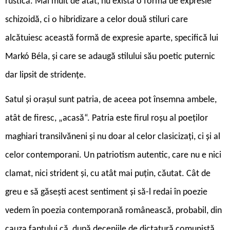
rustică. Mai mult de atât, nu există o formă de expresie
schizoidă, ci o hibridizare a celor două stiluri care
alcătuiesc această formă de expresie aparte, specifică lui
Markó Béla, și care se adaugă stilului său poetic puternic
dar lipsit de stridențe.
Satul și orașul sunt patria, de aceea pot însemna ambele,
atât de firesc, „acasă“. Patria este firul roșu al poeților
maghiari transilvăneni și nu doar al celor clasicizați, ci și al
celor contemporani. Un patriotism autentic, care nu e nici
clamat, nici strident și, cu atât mai puțin, căutat. Cât de
greu e să găsești acest sentiment și să-l redai în poezie
vedem în poezia contemporană românească, probabil, din
cauza faptului că, după deceniile de dictatură comunistă,