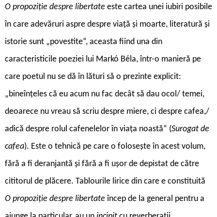
O propoziție despre libertate
este cartea unei iubiri posibile
în care adevăruri aspre despre viață și moarte, literatură și
istorie sunt „povestite“, aceasta fiind una din
caracteristicile poeziei lui Markó Béla, într-o manieră pe
care poetul nu se dă în lături să o prezinte explicit:
„bineînțeles că eu acum nu fac decât să dau ocol/ temei,
deoarece nu vreau să scriu despre miere, ci despre cafea,/
adică despre rolul cafenelelor în viața noastă“ (
Surogat de
cafea
). Este o tehnică pe care o folosește în acest volum,
fără a fi deranjantă și fără a fi ușor de depistat de către
cititorul de plăcere. Tablourile lirice din care e constituită
O propoziție despre libertate
încep de la general pentru a
ajunge la particular, au un
incipit
cu reverberații