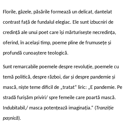
Florile, gâzele, păsările formează un delicat, dantelat
contrast față de fundalul elegiac. Ele sunt izbucniri de
credință ale unui poet care își mărturisește necredința,
oferind, în același timp, poeme pline de frumusețe și
profundă cunoaștere teologică.
S
unt remarcabile poemele despre revoluție, poemele cu
temă politică, despre război, dar și despre pandemie și
mască, niște teme dificil de „tratat“ liric: „E pandemie. Pe
stradă furișăm priviri/ spre femeile care poartă mască.
Indubitabil,/ masca potențează imaginația.“ (
Tranziție
pașnică
).