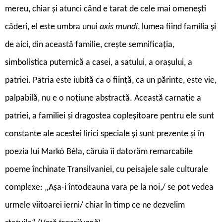
mereu, chiar și atunci când e tarat de cele mai omenești
căderi, el este umbra unui
axis mundi
, lumea fiind familia și
de aici, din această familie, crește semnificația,
simbolistica puternică a casei, a satului, a orașului, a
patriei. Patria este iubită ca o ființă, ca un părinte, este vie,
palpabilă, nu e o noțiune abstractă. Această carnație a
patriei, a familiei și dragostea copleșitoare pentru ele sunt
constante ale acestei lirici speciale și sunt prezente și în
poezia lui Markó Béla, căruia îi datorăm remarcabile
poeme închinate Transilvaniei, cu peisajele sale culturale
complexe: „Așa-i întodeauna vara pe la noi,/ se pot vedea
urmele viitoarei ierni/ chiar în timp ce ne dezvelim