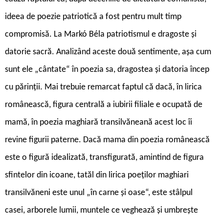
ideea de poezie patriotică a fost pentru mult timp
compromisă. La Markó Béla patriotismul e dragoste și
datorie sacră. Analizând aceste două sentimente, așa cum
sunt ele „cântate“ în poezia sa, dragostea și datoria încep
cu părinții. Mai trebuie remarcat faptul că dacă, în lirica
românească, figura centrală a iubirii filiale e ocupată de
mamă, în poezia maghiară transilvăneană acest loc îi
revine figurii paterne. Dacă mama din poezia românească
este o figură idealizată, transfigurată, amintind de figura
sfintelor din icoane, tatăl din lirica poeților maghiari
transilvăneni este unul „în carne și oase“, este stâlpul
casei, arborele lumii, muntele ce veghează și umbrește