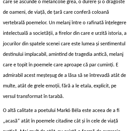
care se ascunde o melancolie grea, o durere și o dragoste
de oameni, de viață, de țară care conferă coloană
vertebrală poemelor. Un melanj între o rafinată înțelegere
intelectuală a societății, a firelor din care e urzită istoria, a
jocurilor din spatele scenei care este lumea și sentimentul
destinului implacabil, amintind de tragedia antică, melanj
care e topit în poemele care aproape că par cuminți. E
admirabil acest meșteșug de a lăsa să se întrevadă atât de
multe, atât de grele emoții, fără a le etala, explicit, pe
versul transformat în tarabă.
O altă calitate a poetului Markó Béla este aceea de a fi
„acasă“ atât în poemele citadine cât și în cele de viață