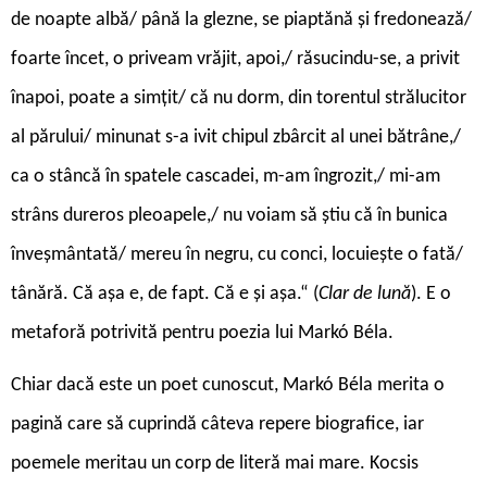
de noapte albă/ până la glezne, se piaptănă și fredonează/
foarte încet, o priveam vrăjit, apoi,/ răsucindu-se, a privit
înapoi, poate a simțit/ că nu dorm, din torentul strălucitor
al părului/ minunat s-a ivit chipul zbârcit al unei bătrâne,/
ca o stâncă în spatele cascadei, m-am îngrozit,/ mi-am
strâns dureros pleoapele,/ nu voiam să știu că în bunica
înveșmântată/ mereu în negru, cu conci, locuiește o fată/
tânără. Că așa e, de fapt. Că e și așa.“ (
Clar de lună
). E o
metaforă potrivită pentru poezia lui Markó Béla.
Chiar dacă este un poet cunoscut, Markó Béla merita o
pagină care să cuprindă câteva repere biografice, iar
poemele meritau un corp de literă mai mare. Kocsis