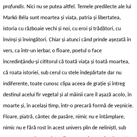
profundis
. Nici nu se putea altfel. Temele predilecte ale lui
Markó Béla sunt moartea și viața, patria și libertatea,
istoria cu războaie vechi și noi, cu eroi și trădători, cu
învinși și învingători. Chiar și atunci când prinde așezată în
vers, ca într-un ierbar, o floare, poetul o face
încredințându-și cititorul că toată viața și toată moartea,
că roata istoriei, sub cerul cu stele îndepărtate dar nu
indiferente, toate cunosc clipa aceea de grație și întreg
destinul acelui fir vegetal și al mâinii care îl așază acolo, în
moarte și, în același timp, într-o precară formă de veșnicie.
Floare, piatră, cântec de pasăre, nimic nu e întâmplare,
nimic nu e fără rost în acest univers plin de neliniști, sub