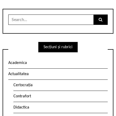
Search
for:
Secțiuni și rubrici
Academica
Actualitatea
Certocrația
Contrafort
Didactica