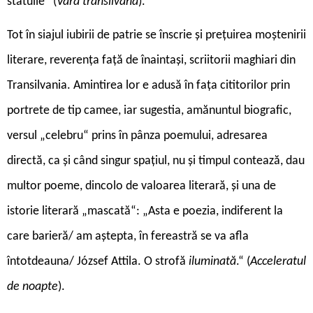
statuile“ (
Vară transilvană
).
Tot în siajul iubirii de patrie se înscrie și prețuirea moștenirii
literare, reverența față de înaintași, scriitorii maghiari din
Transilvania. Amintirea lor e adusă în fața cititorilor prin
portrete de tip camee, iar sugestia, amănuntul biografic,
versul „celebru“ prins în pânza poemului, adresarea
directă, ca și când singur spațiul, nu și timpul contează, dau
multor poeme, dincolo de valoarea literară, și una de
istorie literară „mascată“: „Asta e poezia, indiferent la
care barieră/ am aștepta, în fereastră se va afla
întotdeauna/ József Attila. O strofă
iluminată
.“ (
Acceleratul
de noapte
).