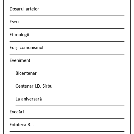
Dosarul artelor
Eseu
Etimologii
Eu și comunismul
Eveniment
Bicentenar
Centenar I.D. Sîrbu
La aniversară
Evocări
Fototeca R.l.