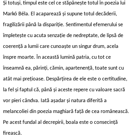
Și totuși, timpul este cel ce stăpânește totul în poezia lui
Markó Béla. El acaparează și supune totul decăderii,
fragilizării până la dispariție. Sentimentul efemerului se
împletește cu acuta senzație de nedreptate, de lipsă de
coerență a lumii care cunoaște un singur drum, acela
înspre moarte. În această lumină patria, cu tot ce
înseamnă ea, părinți, cămin, apartenență, toate sunt cu
atât mai prețioase. Despărțirea de ele este o certitudine,
la fel și faptul că, până și aceste repere cu valoare sacră
vor pieri cândva. Iată așadar și natura diferită a
melancoliei din poezia maghiară față de cea românească.
Pe acest fundal al decrepirii, boala este o consecință
firească.