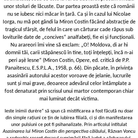
unor stoluri de lăcuste. Dar partea proastă este că românii
nu se iubesc nici măcar în țară. Ca și în cazul lui Nicolae
Iorga, nu mă pot gândi la Miron Costin făcând abstracție de
tragicul sfârșit, de felul în care un cărturar cade răpus sub
loviturile date de „concives“ analfabeți, fie ei și funcționali.
Nu arareori îmi vine să exclam: „O! Moldova, di ar hi
domnii tăi, carii stăpânescŭ în tine, toți înțelepți, încă n-ai
peri așè lesne“ (Miron Costin,
Opere
, ed. critică de P.P.
Panaitescu, E.S.P.L.A., 1958, p. 66). Din păcate, în privința
asasinării autorului acestor voroave de jelanie, lucrurile
sunt și mai grave, deoarece adevărul celor întâmplate a
fost denaturat prin scrisul unui martor contemporan chiar
mai luminat decât victima.
Ieste inimii durére“ să spun că mistificarea a fost făcută nu doar
din simple rațiuni ce țin de iubirea filială, ci și din manifestarea
unor pulsiuni ce pot fi psihanalizate. Prin articolul intitulat
Asasinarea lui Miron Costin din perspectiva călăului
, Răzvan Voncu