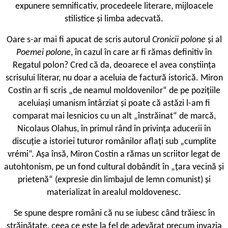
expunere semnificativ, procedeele literare, mijloacele
stilistice și limba adecvată.
Oare s-ar mai fi apucat de scris autorul
Cronicii polone
și al
Poemei polone
, în cazul în care ar fi rămas definitiv în
Regatul polon? Cred că da, deoarece el avea conștiința
scrisului literar, nu doar a aceluia de factură istorică. Miron
Costin ar fi scris „de neamul moldovenilor“ de pe pozițiile
aceluiași umanism întârziat și poate că astăzi l-am fi
comparat mai lesnicios cu un alt „înstrăinat“ de marcă,
Nicolaus Olahus, în primul rând în privința aducerii în
discuție a istoriei tuturor românilor aflați sub „cumplite
vrémi“. Așa însă, Miron Costin a rămas un scriitor legat de
autohtonism, pe un fond cultural dobândit în „țara vecină și
prietenă“ (expresie din limbajul de lemn comunist) și
materializat în arealul moldovenesc.
Se spune despre români că nu se iubesc când trăiesc în
străinătate, ceea ce este la fel de adevărat precum invazia