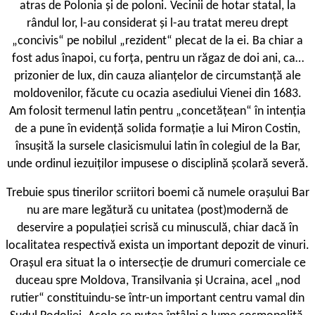
atras de Polonia și de poloni. Vecinii de hotar statal, la
rândul lor, l-au considerat și l-au tratat mereu drept
„concivis“ pe nobilul „rezident“ plecat de la ei. Ba chiar a
fost adus înapoi, cu forța, pentru un răgaz de doi ani, ca…
prizonier de lux, din cauza alianțelor de circumstanță ale
moldovenilor, făcute cu ocazia asediului Vienei din 1683.
Am folosit termenul latin pentru „concetățean“ în intenția
de a pune în evidență solida formație a lui Miron Costin,
însușită la sursele clasicismului latin în colegiul de la Bar,
unde ordinul iezuiților impusese o disciplină școlară severă.
T
rebuie spus tinerilor scriitori boemi că numele orașului Bar
nu are mare legătură cu unitatea (post)modernă de
deservire a populației scrisă cu minusculă, chiar dacă în
localitatea respectivă exista un important depozit de vinuri.
Orașul era situat la o intersecție de drumuri comerciale ce
duceau spre Moldova, Transilvania și Ucraina, acel „nod
rutier“ constituindu-se într-un important centru vamal din