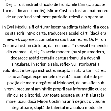
Deși a fost instruit dincolo de fruntariile țării (sau poate
tocmai din acest motiv), Miron Costin a fost animat mereu
de un profund sentiment patriotic, reieșit din opera sa.
În Evul Mediu, a fi cărturar însemna știința tălmăcirii a ceea
ce sta scris într-o carte, traducerea acelei cărți (dacă era
nevoie), copierea, compilarea sau tipărirea ei. Or, Miron
Costin a fost un cărturar, dar nu numai în sensul termenului
din vremea lui, ci și în acela modern (nu și postmodern,
deoarece astăzi tentația cărturărismului a devenit
singulară). În scrierile sale, reflexivul istoriograf a
valorificat întreaga instrucție, însușită în afara țării, căreia i
s-au adăugat experiențele de viață, acumulate de pe
poziția de mare dregător al Moldovei, de om aflat sub
vremi, precum și amintirile proprii sau informațiile culese
din culisele istoriei. Dar toate acestea nu ar fi ajutat la
mare lucru, dacă Miron Costin nu ar fi deținut o viziune
integratoare, slujită de talentul în a utiliza modul de