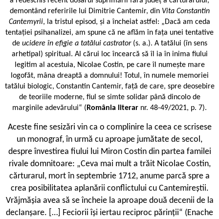
a redeschis recent dosarul suprimării fără județ a cărturarului,
demontând referirile lui Dimitrie Cantemir, din
Vita Constantin
Cantemyrii
, la tristul episod, și a încheiat astfel: „Dacă am ceda
tentației psihanalizei, am spune că ne aflăm în fața unei tentative
de
ucidere în efigie a tatălui castrator
(s. a.). A tatălui (în sens
arhetipal) spiritual. Al cărui loc încearcă să îl ia în inima fiului
legitim al acestuia, Nicolae Costin, pe care îl numește mare
logofăt, mâna dreaptă a domnului! Totul, în numele memoriei
tatălui biologic, Constantin Cantemir, față de care, spre deosebire
de teoriile moderne, fiul se simte solidar până dincolo de
marginile adevărului“ (
România literar
nr. 48-49/2021, p. 7).
A
ceste fine sesizări vin ca o complinire la ceea ce scrisese
un monograf, în urmă cu aproape jumătate de secol,
despre învestirea fiului lui Miron Costin din partea familei
rivale domnitoare: „Ceva mai mult a trăit Nicolae Costin,
cărturarul, mort în septembrie 1712, anume parcă spre a
crea posibilitatea aplanării conflictului cu Cantemireștii.
Vrăjmășia avea să se încheie la aproape două decenii de la
declanșare. […] Feciorii își iertau reciproc părinții“ (Enache