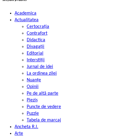
Secțiuni și rubrici
Academica
Actualitatea
Certocrația
Contrafort
Didactica
Divagații
Editorial
Interstiții
Jurnal de idei
La ordinea zilei
Nuanțe
Opinii
Pe de altă parte
Pieziș
Puncte de vedere
Puzzle
Tabela de marcaj
Ancheta R.l.
Arte