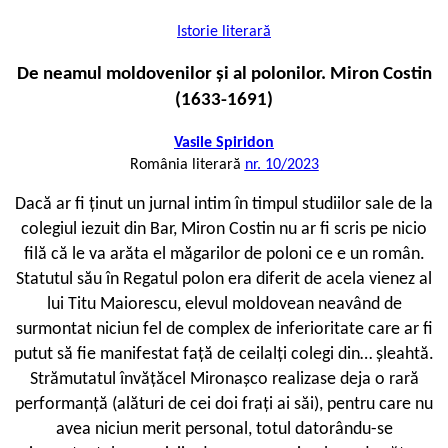
Istorie literară
De neamul moldovenilor și al polonilor. Miron Costin
(1633-1691)
Vasile Spiridon
România literară
nr. 10/2023
D
acă ar fi ținut un jurnal intim în timpul studiilor sale de la
colegiul iezuit din Bar, Miron Costin nu ar fi scris pe nicio
filă că le va arăta el măgarilor de poloni ce e un român.
Statutul său în Regatul polon era diferit de acela vienez al
lui Titu Maiorescu, elevul moldovean neavând de
surmontat niciun fel de complex de inferioritate care ar fi
putut să fie manifestat față de ceilalți colegi din… șleahtă.
Strămutatul învățăcel Mironașco realizase deja o rară
performanță (alături de cei doi frați ai săi), pentru care nu
avea niciun merit personal, totul datorându-se