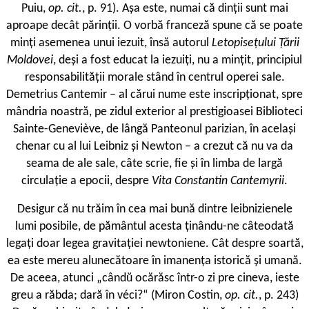
Puiu,
op. cit.
, p. 91). Așa este, numai că dinții sunt mai
aproape decât părinții. O vorbă franceză spune că se poate
minți asemenea unui iezuit, însă autorul
Letopisețului Țării
Moldovei
, deși a fost educat la iezuiți, nu a mințit, principiul
responsabilității morale stând în centrul operei sale.
Demetrius Cantemir – al cărui nume este inscripționat, spre
mândria noastră, pe zidul exterior al prestigioasei Biblioteci
Sainte-Geneviève, de lângă Panteonul parizian, în același
chenar cu al lui Leibniz și Newton – a crezut că nu va da
seama de ale sale, câte scrie, fie și în limba de largă
circulație a epocii, despre
Vita Constantin Cantemyrii
.
Desigur că nu trăim în cea mai bună dintre leibnizienele
lumi posibile, de pământul acesta ținându-ne câteodată
legați doar legea gravitației newtoniene. Cât despre soartă,
ea este mereu alunecătoare în imanența istorică și umană.
De aceea, atunci „cândŭ ocărăsc într-o zi pre cineva, ieste
greu a răbda; dară în véci?“ (Miron Costin,
op. cit.
, p. 243)