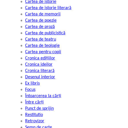
Cartea de istorie
Cartea de istorie literară
Cartea de memorii
Cartea de poezie
Cartea de proză
Cartea de publicistică
Cartea de teatru
Cartea de teologie
Cartea pentru copii
Cronica edițiilor
Cronica ideilor
Cronica literară
Desenul interior
Ex libris
Focus
Întoarcerea la cărți
Între cărți
Punct de sprijin
Restitutio
Retrovizor
Semn de carte