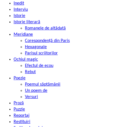
Inedit
Interviu
Istorie
Istorie literară
Romanele de altădată
Meridiane
Corespondență din Paris
Hexagonale
Parisul scriitorilor
Ochiul magic
Efectul de ecou
Rebut
Poezie
Poemul săptămânii
Un poem de
Versuri
Proză
Puzzle
Reportaj
Restituiri