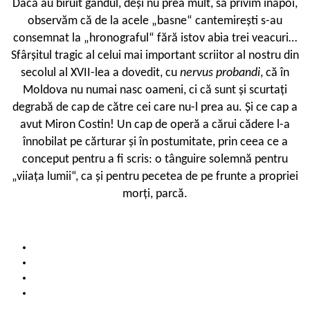
Dacă au biruit gândul, deși nu prea mult, să privim înapoi,
observăm că de la acele „basne“ cantemirești s-au
consemnat la „hronograful“ fără istov abia trei veacuri…
Sfârșitul tragic al celui mai important scriitor al nostru din
secolul al XVII-lea a dovedit, cu
nervus probandi
, că în
Moldova nu numai nasc oameni, ci că sunt și scurtați
degrabă de cap de către cei care nu-l prea au. Și ce cap a
avut Miron Costin! Un cap de operă a cărui cădere l-a
înnobilat pe cărturar și în postumitate, prin ceea ce a
conceput pentru a fi scris: o tânguire solemnă pentru
„viiața lumii“, ca și pentru pecetea de pe frunte a propriei
morți, parcă.