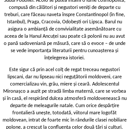
Sudul Podoliei. Acolo se putea întâlni o lume cosmopolită,
compusă din călători și negustori veniți de departe cu
treburi, care făceau naveta înspre Constantinopol (în fine,
Istanbul), Praga, Cracovia, Odobești ori Lipsca. Barul nu
asigura o ambianță de convivialitate asemănătoare cu
aceea de la Hanul Ancuței sau poate că polonii nu au avut
o pană sadoveniană pe măsură, care să o evoce – de unde
se vede importanța literaturii pentru cunoașterea și
înțelegerea istoriei.
Este sigur că prin acel colț de regat treceau negustori
lipscani, dar nu lipseau nici neguțătorii moldoveni, care
comercializau vin, grâu, miere și ceară. Adolescentul
Mironașco a auzit pe stradă limba maternă, care se vorbea
și în casă, el respirând dulcea atmosferă moldovenească nu
departe de meleagurile natale. Cum orice despărțire
frontalieră unește, totodată, viitorul mare logofăt
moldovean, intrat de foarte mic în rândurile clasei nobiliare
polone, a crescut la confluența celor două țări și culturi.