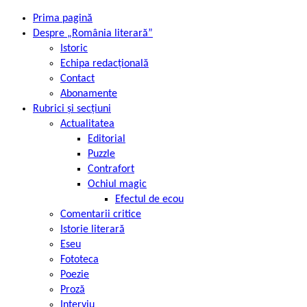
Prima pagină
Despre „România literară”
Istoric
Echipa redacțională
Contact
Abonamente
Rubrici și secțiuni
Actualitatea
Editorial
Puzzle
Contrafort
Ochiul magic
Efectul de ecou
Comentarii critice
Istorie literară
Eseu
Fototeca
Poezie
Proză
Interviu