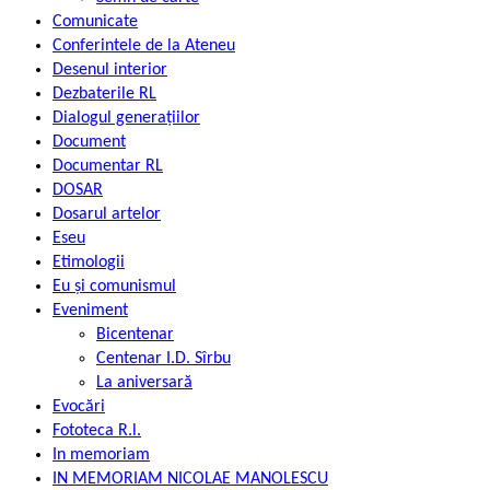
Comunicate
Conferintele de la Ateneu
Desenul interior
Dezbaterile RL
Dialogul generațiilor
Document
Documentar RL
DOSAR
Dosarul artelor
Eseu
Etimologii
Eu și comunismul
Eveniment
Bicentenar
Centenar I.D. Sîrbu
La aniversară
Evocări
Fototeca R.l.
In memoriam
IN MEMORIAM NICOLAE MANOLESCU