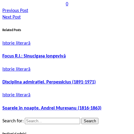
0
Previous Post
Next Post
Related Posts
Istorie literară
Focus R.l.: Sinucigașa longevivă
Istorie literară
Disciplina admirației. Perpessicius (1891-1971)
Istorie literară
Soarele în noapte. Andrei Mureșanu (1816-1863)
Search for: