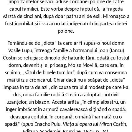
importantelor servicii aduse coroanei polone de către
capul familiei. Este vorba despre faptul că, la frageda
vârstă de cinci ani, după doar patru ani de exil, Mironașco a
fost înnobilat și i s-a acordat indigenatul din partea dietei
polone.
Temându-se de „dieta“ la care ar fi supus-o noul domn
Vasile Lupu, întreaga familie a hatmanului Ioan (Iancu)
Costin se refugiase dincolo de haturile țării, odată cu fostul
domn, devenit și el pribeag, Moise Movilă, care era, în
schimb, „sătul de binele turcilor“, după cum va consemna
mai târziu cronicarul. Chiar dacă nu a scăpat de „dieta“
impusă în țara de azil, din cauza traiului modest pe care l-a
dus, noua familie nobilă Costin a adoptat, potrivit
uzanțelor, un blazon. Acesta arăta „în câmp albastru, un
înger îmbrăcat în armură cavalerească și ținând o spadă:
deasupra coifului, în coroană, o mână înarmată cu o
spadă“ (
apud
Enache Puiu,
Viața și opera lui Miron Costin
,
Editura Academiei Române, 1975, p. 24).