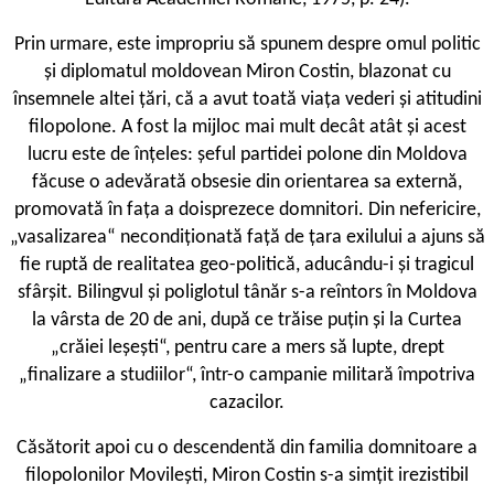
Prin urmare, este impropriu să spunem despre omul politic
și diplomatul moldovean Miron Costin, blazonat cu
însemnele altei țări, că a avut toată viața vederi și atitudini
filopolone. A fost la mijloc mai mult decât atât și acest
lucru este de înțeles: șeful partidei polone din Moldova
făcuse o adevărată obsesie din orientarea sa externă,
promovată în fața a doisprezece domnitori. Din nefericire,
„vasalizarea“ necondiționată față de țara exilului a ajuns să
fie ruptă de realitatea geo-politică, aducându-i și tragicul
sfârșit. Bilingvul și poliglotul tânăr s-a reîntors în Moldova
la vârsta de 20 de ani, după ce trăise puțin și la Curtea
„crăiei leșești“, pentru care a mers să lupte, drept
„finalizare a studiilor“, într-o campanie militară împotriva
cazacilor.
Căsătorit apoi cu o descendentă din familia domnitoare a
filopolonilor Movilești, Miron Costin s-a simțit irezistibil