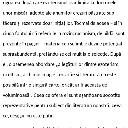
rigoarea după care ezoterismul s-ar limita la doctrinele
unor mișcări adepte ale anumitor crezuri păstrate sub
tăcere și rezervate doar inițiaților. Tocmai de aceea – și în
ciuda faptului că referirile la rozincrucianism, de pildă, sunt
prezente în pagini – materia ce i se îmbie devine potențial
supraabundentă, pretându-se cel mult la o selecție. După
el, o asemenea abordare „a legăturilor dintre ezoterism,
ocultism, alchimie, magie, teozofie și literatură nu este
posibilă într-o singură carte, oricât ar fi aceasta de
voluminoasă“. Ceea ce oferă el sunt eșantioane socotite
reprezentative pentru subiect din literatura noastră; ceea
ce, desigur, nu este puțin.