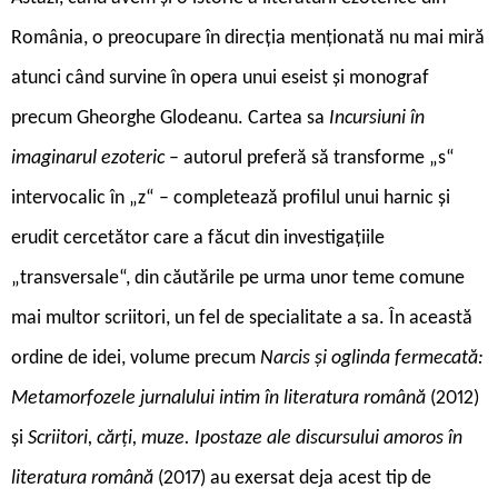
România, o preocupare în direcția menționată nu mai miră
atunci când survine în opera unui eseist și monograf
precum Gheorghe Glodeanu. Cartea sa
Incursiuni în
imaginarul ezoteric
– autorul preferă să transforme „s“
intervocalic în „z“ – completează profilul unui harnic și
erudit cercetător care a făcut din investigațiile
„transversale“, din căutările pe urma unor teme comune
mai multor scriitori, un fel de specialitate a sa. În această
ordine de idei, volume precum
Narcis și oglinda fermecată:
Metamorfozele jurnalului intim în literatura română
(2012)
și
Scriitori, cărți, muze. Ipostaze ale discursului amoros în
literatura română
(2017) au exersat deja acest tip de