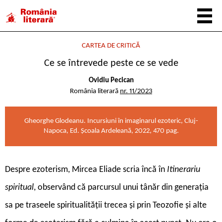
CARTEA DE CRITICĂ
Ce se întrevede peste ce se vede
Ovidiu Pecican
România literară
nr. 11/2023
Gheorghe Glodeanu. Incursiuni în imaginarul ezoteric, Cluj-
Napoca, Ed. Școala Ardeleană, 2022, 470 pag.
D
espre ezoterism, Mircea Eliade scria încă în
Itinerariu
spiritual
, observând că parcursul unui tânăr din generația
sa pe traseele spiritualității trecea și prin Teozofie și alte