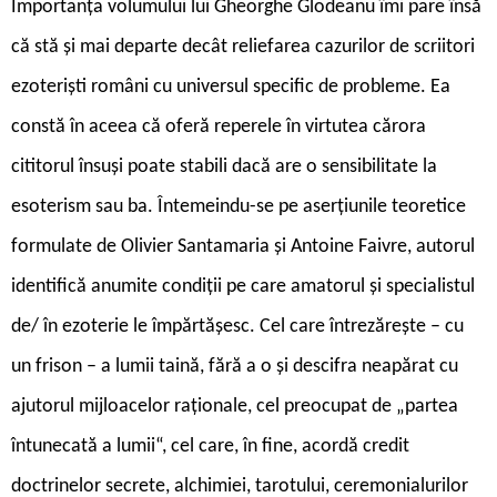
Importanța volumului lui Gheorghe Glodeanu îmi pare însă
că stă și mai departe decât reliefarea cazurilor de scriitori
ezoteriști români cu universul specific de probleme. Ea
constă în aceea că oferă reperele în virtutea cărora
cititorul însuși poate stabili dacă are o sensibilitate la
esoterism sau ba. Întemeindu-se pe aserțiunile teoretice
formulate de Olivier Santamaria și Antoine Faivre, autorul
identifică anumite condiții pe care amatorul și specialistul
de/ în ezoterie le împărtășesc. Cel care întrezărește – cu
un frison – a lumii taină, fără a o și descifra neapărat cu
ajutorul mijloacelor raționale, cel preocupat de „partea
întunecată a lumii“, cel care, în fine, acordă credit
doctrinelor secrete, alchimiei, tarotului, ceremonialurilor