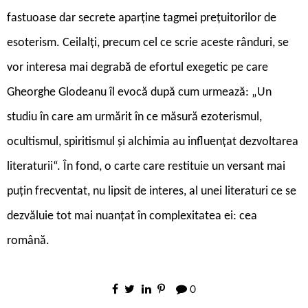
fastuoase dar secrete aparține tagmei prețuitorilor de
esoterism. Ceilalți, precum cel ce scrie aceste rânduri, se
vor interesa mai degrabă de efortul exegetic pe care
Gheorghe Glodeanu îl evocă după cum urmează: „Un
studiu în care am urmărit în ce măsură ezoterismul,
ocultismul, spiritismul și alchimia au influențat dezvoltarea
literaturii“. În fond, o carte care restituie un versant mai
puțin frecventat, nu lipsit de interes, al unei literaturi ce se
dezvăluie tot mai nuanțat în complexitatea ei: cea
română.
0