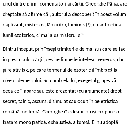
unul dintre primii comentatori ai cărții, Gheorghe Pârja, are
dreptate să afirme că „autorul a descoperit în acest volum
captivant, misterios, lămuritor, luminos (!), nu aritmetica
lumii ezoterice, ci mai ales misterul ei“.
Dintru început, prin înseși trimiterile de mai sus care se fac
în preambulul cărții, devine limpede înțelesul generos, dar
și relativ lax, pe care termenul de ezoteric îl îmbracă la
nivelul demersului. Sub umbrela lui, exegetul grupează
ceea ce îi apare sau este prezentat (cu argumente) drept
secret, tainic, ascuns, disimulat sau ocult în beletristica
română modernă. Gheorghe Glodeanu nu își propune o
tratare monografică, exhaustivă, a temei. El nu adoptă