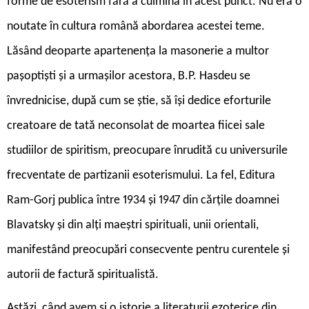
forme de esoterism fără a culmina în acest punct. Nu era o
noutate în cultura română abordarea acestei teme.
Lăsând deoparte apartenența la masonerie a multor
pașoptiști și a urmașilor acestora, B.P. Hasdeu se
învrednicise, după cum se știe, să își dedice eforturile
creatoare de tată neconsolat de moartea fiicei sale
studiilor de spiritism, preocupare înrudită cu universurile
frecventate de partizanii esoterismului. La fel, Editura
Ram-Gorj publica între 1934 și 1947 din cărțile doamnei
Blavatsky și din alți maeștri spirituali, unii orientali,
manifestând preocupări consecvente pentru curentele și
autorii de factură spiritualistă.
Astăzi, când avem și o istorie a literaturii ezoterice din