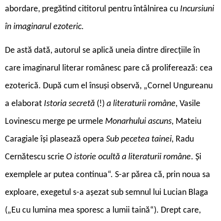
abordare, pregătind cititorul pentru întâlnirea cu
Incursiuni
în imaginarul ezoteric
.
De astă dată, autorul se aplică uneia dintre direcțiile în
care imaginarul literar românesc pare că proliferează: cea
ezoterică. După cum el însuși observă, „Cornel Ungureanu
a elaborat
Istoria secretă
(!)
a literaturii române,
Vasile
Lovinescu merge pe urmele
Monarhului ascuns,
Mateiu
Caragiale își plasează opera
Sub pecetea tainei,
Radu
Cernătescu scrie
O istorie ocultă a literaturii române
. Și
exemplele ar putea continua“. S-ar părea că, prin noua sa
exploare, exegetul s-a așezat sub semnul lui Lucian Blaga
(„Eu cu lumina mea sporesc a lumii taină“). Drept care,