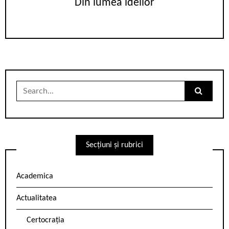
Din lumea ideilor
Search
for:
Secțiuni și rubrici
Academica
Actualitatea
Certocrația