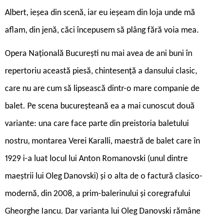
Albert, ieșea din scenă, iar eu ieșeam din loja unde mă
aflam, din jenă, căci începusem să plâng fără voia mea.
O
pera Națională București nu mai avea de ani buni în
repertoriu această piesă, chintesență a dansului clasic,
care nu are cum să lipsească dintr-o mare companie de
balet. Pe scena bucureșteană ea a mai cunoscut două
variante: una care face parte din preistoria baletului
nostru, montarea Verei Karalli, maestră de balet care în
1929 i-a luat locul lui Anton Romanovski (unul dintre
maeștrii lui Oleg Danovski) și o alta de o factură clasico-
modernă, din 2008, a prim-balerinului și coregrafului
Gheorghe Iancu. Dar varianta lui Oleg Danovski rămâne