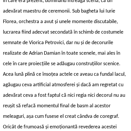
în care era prezent, dominând întreaga scenă, ca un
adevărat maestru de ceremonii. Sub bagheta lui Iurie
Florea, orchestra a avut și unele momente discutabile,
lucrarea fiind adecvat secondată în schimb de costumele
semnate de Viorica Petrovici, dar nu și de decorurile
realizate de Adrian Damian în toate scenele, mai ales în
cele în care proiecțiile se adăugau construțiilor scenice.
Acea lună plină ce însoțea actele ce aveau ca fundal lacul,
agăugau ceva artificial atmosferei și dacă am regretat cu
adevărat ceva a fost faptul că nici regia nici decorul nu au
reușit să refacă momentul final de basm al acestor
meleaguri, așa cum fusese el creat cândva de coregraf.
Oricât de frumoasă și emoționantă revederea acestei