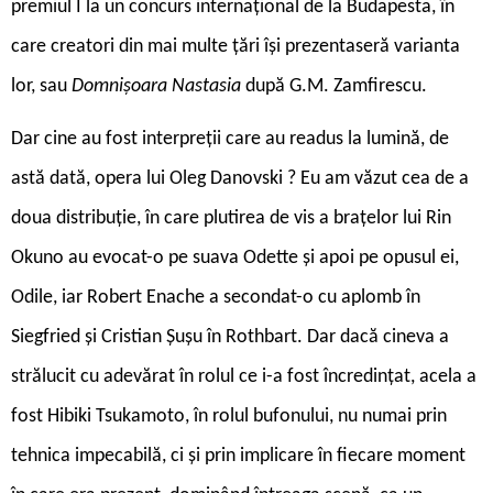
premiul I la un concurs internațional de la Budapesta, în
care creatori din mai multe țări își prezentaseră varianta
lor, sau
Domnișoara Nastasia
după G.M. Zamfirescu.
Dar cine au fost interpreții care au readus la lumină, de
astă dată, opera lui Oleg Danovski ? Eu am văzut cea de a
doua distribuție, în care plutirea de vis a brațelor lui Rin
Okuno au evocat-o pe suava Odette și apoi pe opusul ei,
Odile, iar Robert Enache a secondat-o cu aplomb în
Siegfried și Cristian Șușu în Rothbart. Dar dacă cineva a
strălucit cu adevărat în rolul ce i-a fost încredințat, acela a
fost Hibiki Tsukamoto, în rolul bufonului, nu numai prin
tehnica impecabilă, ci și prin implicare în fiecare moment