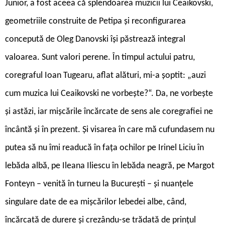
Junior, a fost aceea că splendoarea muzicii lui Ceaikovski,
geometriile construite de Petipa și reconfigurarea
concepută de Oleg Danovski își păstrează integral
valoarea. Sunt valori perene. În timpul actului patru,
coregraful Ioan Tugearu, aflat alături, mi-a șoptit: „auzi
cum muzica lui Ceaikovski ne vorbește?“. Da, ne vorbește
și astăzi, iar mișcările încărcate de sens ale coregrafiei ne
încântă și în prezent. Și visarea în care mă cufundasem nu
putea să nu îmi readucă în fața ochilor pe Irinel Liciu în
lebăda albă, pe Ileana Iliescu în lebăda neagră, pe Margot
Fonteyn – venită în turneu la București – și nuanțele
singulare date de ea mișcărilor lebedei albe, când,
încărcată de durere și crezându-se trădată de prințul