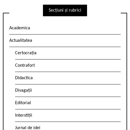
Secțiuni și rubrici
Academica
Actualitatea
Certocrația
Contrafort
Didactica
Divagații
Editorial
Interstiții
Jurnal de idei