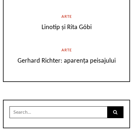
ARTE
Linotip și Rita Góbi
ARTE
Gerhard Richter: aparența peisajului
Search
for: