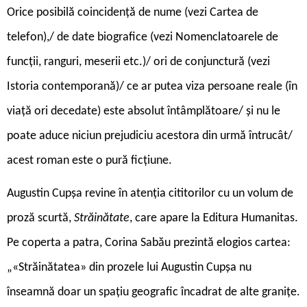
Orice posibilă coincidență de nume (vezi Cartea de
telefon),/ de date biografice (vezi Nomenclatoarele de
funcții, ranguri, meserii etc.)/ ori de conjunctură (vezi
Istoria contemporană)/ ce ar putea viza persoane reale (în
viață ori decedate) este absolut întâmplătoare/ și nu le
poate aduce niciun prejudiciu acestora din urmă întrucât/
acest roman este o pură ficțiune.
Augustin Cupșa revine în atenția cititorilor cu un volum de
proză scurtă,
Străinătate
, care apare la Editura Humanitas.
Pe coperta a patra, Corina Sabău prezintă elogios cartea:
„«Străinătatea» din prozele lui Augustin Cupșa nu
înseamnă doar un spațiu geografic încadrat de alte granițe.