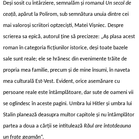
Deși sosit cu întârziere, semnalăm și romanul
Un secol de
ceață
, apărut la Polirom, sub semnătura unuia dintre cei
mai valoroși scriitori optzeciști, Matei Vișniec. Despre
scrierea sa epică, autorul ține să precizeze: „Aș plasa acest
roman în categoria ficțiunilor istorice, deși toate bazele
sale sunt reale; ele se hrănesc din evenimente trăite de
propria mea familie, precum și de mine însumi, în naveta
mea culturală Est-Vest. Evident, orice asemănare cu
persoane reale este întâmplătoare, dar sute de oameni vii
se oglindesc în aceste pagini. Umbra lui Hitler și umbra lui
Stalin planează deasupra multor capitole și nu întâmplător
partea a doua a cărții se intitulează
Răul are întotdeauna
un frate geamăn
“.