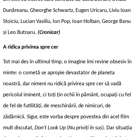
Dunăreanu, Gheorghe Schwartz, Eugen Uricaru, Liviu Ioan
Stoiciu, Lucian Vasiliu, Ion Pop, Ioan Holban, George Banu
și Leo Butnaru.
(Cronicar)
A
ridica
privirea
spre cer
Tot mai des în ultimul timp, o imagine îmi revine obsesiv în
minte: o cometă se apropie devastator de planeta
noastră, dar nimeni nu ridică privirea spre cer să vadă
pericolul iminent, ci toți țin ochii în pământ, ocupați cu fel
de fel de futilități, de meschinării, de nimicuri, de
zădărnicii. Sigur, este vorba despre povestea din acel film
mult discutat,
Don’t Look Up
(
Nu priviți în sus
). Dar situația