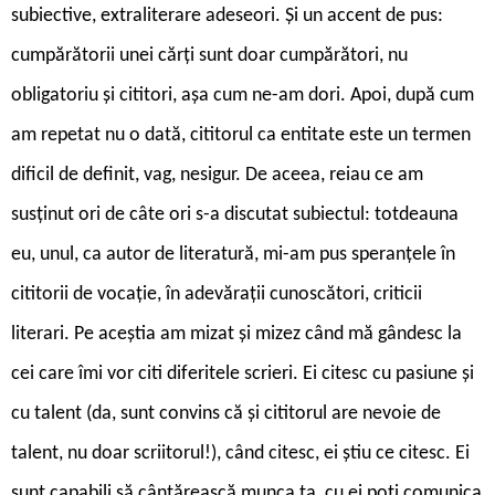
subiective, extraliterare adeseori. Și un accent de pus:
cumpărătorii unei cărți sunt doar cumpărători, nu
obligatoriu și cititori, așa cum ne-am dori. Apoi, după cum
am repetat nu o dată, cititorul ca entitate este un termen
dificil de definit, vag, nesigur. De aceea, reiau ce am
susținut ori de câte ori s-a discutat subiectul: totdeauna
eu, unul, ca autor de literatură, mi-am pus speranțele în
cititorii de vocație, în adevărații cunoscători, criticii
literari. Pe aceștia am mizat și mizez când mă gândesc la
cei care îmi vor citi diferitele scrieri. Ei citesc cu pasiune și
cu talent (da, sunt convins că și cititorul are nevoie de
talent, nu doar scriitorul!), când citesc, ei știu ce citesc. Ei
sunt capabili să cântărească munca ta, cu ei poți comunica