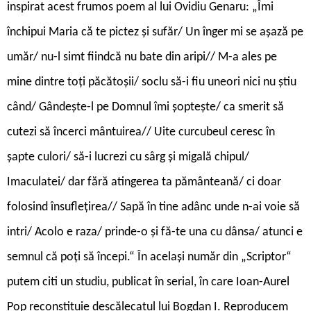
inspirat acest frumos poem al lui Ovidiu Genaru: „Îmi
închipui Maria că te pictez și sufăr/ Un înger mi se așază pe
umăr/ nu-l simt fiindcă nu bate din aripi// M-a ales pe
mine dintre toți păcătoșii/ soclu să-i fiu uneori nici nu știu
când/ Gândește-l pe Domnul îmi șoptește/ ca smerit să
cutezi să încerci mântuirea// Uite curcubeul ceresc în
șapte culori/ să-i lucrezi cu sârg și migală chipul/
Imaculatei/ dar fără atingerea ta pământeană/ ci doar
folosind însuflețirea// Sapă în tine adânc unde n-ai voie să
intri/ Acolo e raza/ prinde-o și fă-te una cu dânsa/ atunci e
semnul că poți să începi.“ În același număr din „Scriptor“
putem citi un studiu, publicat în serial, în care Ioan-Aurel
Pop reconstituie descălecatul lui Bogdan I. Reproducem