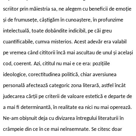
scriitor prin măiestria sa, ne alegem cu beneficii de emoție
și de frumusețe, câștigăm în cunoaștere, în profunzime
intelectuală, toate dobândite indicibil, pe căi greu
cuantificabile, cumva misterios. Acest adevăr era valabil
pe vremea când cititorii încă mai ascultau de unul și același
cod, coerent. Azi, cititul nu mai e ce era: pozițiile
ideologice, corectitudinea politică, chiar aversiunea
personală afectează categoric zona literară, astfel încât
judecarea cărții pe criterii de valoare estetică e departe de
a mai fi determinantă, în realitate ea nici nu mai operează.
Ne-am obișnuit deja cu divizarea întregului literaturii în
crâmpeie din ce în ce mai neînsemnate. Se citesc doar