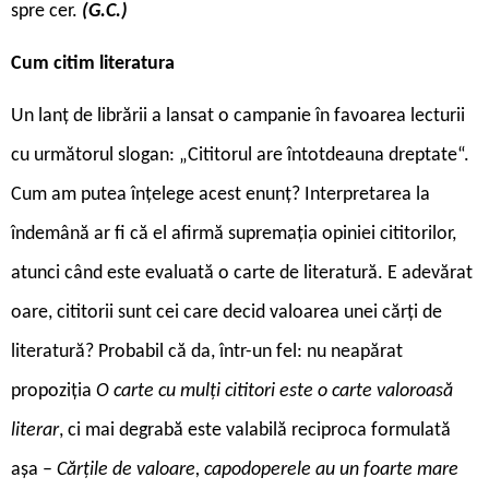
spre cer.
(G.C.)
C
um citim
literatura
Un lanț de librării a lansat o campanie în favoarea lecturii
cu următorul slogan: „Cititorul are întotdeauna dreptate“.
Cum am putea înțelege acest enunț? Interpretarea la
îndemână ar fi că el afirmă supremația opiniei cititorilor,
atunci când este evaluată o carte de literatură. E adevărat
oare, cititorii sunt cei care decid valoarea unei cărți de
literatură? Probabil că da, într-un fel: nu neapărat
propoziția
O carte cu mulți cititori este o carte valoroasă
literar
, ci mai degrabă este valabilă reciproca formulată
așa –
Cărțile de valoare, capodoperele au un foarte mare