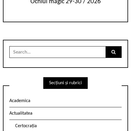
Ochiul magic 29-30 / 2026
Search
for:
Secțiuni și rubrici
Academica
Actualitatea
Certocrația