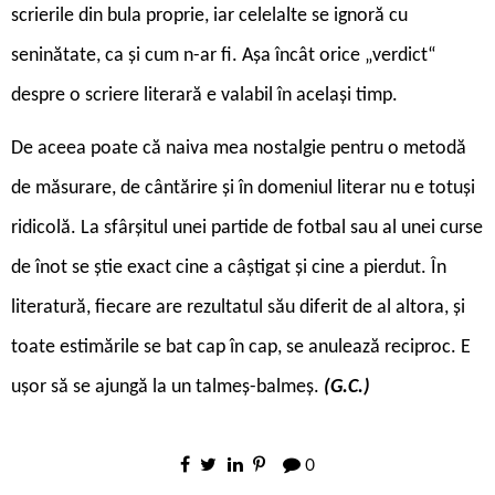
scrierile din bula proprie, iar celelalte se ignoră cu
seninătate, ca și cum n-ar fi. Așa încât orice „verdict“
despre o scriere literară e valabil în același timp.
De aceea poate că naiva mea nostalgie pentru o metodă
de măsurare, de cântărire și în domeniul literar nu e totuși
ridicolă. La sfârșitul unei partide de fotbal sau al unei curse
de înot se știe exact cine a câștigat și cine a pierdut. În
literatură, fiecare are rezultatul său diferit de al altora, și
toate estimările se bat cap în cap, se anulează reciproc. E
ușor să se ajungă la un talmeș-balmeș.
(G.C.)
0