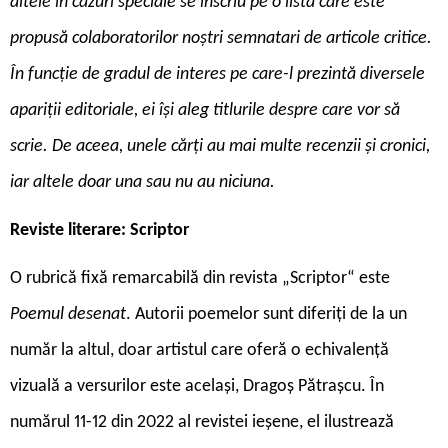
altele în cazuri speciale se înscriu pe o listă care este
propusă colaboratorilor noștri semnatari de articole critice.
În funcție de gradul de interes pe care-l prezintă diversele
apariții editoriale, ei își aleg titlurile despre care vor să
scrie. De aceea, unele cărți au mai multe recenzii și cronici,
iar altele doar una sau nu au niciuna.
R
eviste literare:
Scriptor
O rubrică fixă remarcabilă din revista „Scriptor“ este
Poemul desenat
. Autorii poemelor sunt diferiți de la un
număr la altul, doar artistul care oferă o echivalență
vizuală a versurilor este același, Dragoș Pătrașcu. În
numărul 11-12 din 2022 al revistei ieșene, el ilustrează