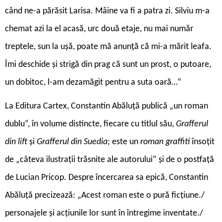
când ne-a părăsit Larisa. Mâine va fi a patra zi. Silviu m-a
chemat azi la el acasă, urc două etaje, nu mai număr
treptele, sun la ușă, poate mă anunță că mi-a mărit leafa.
Îmi deschide și strigă din prag că sunt un prost, o putoare,
un dobitoc, l-am dezamăgit pentru a suta oară…“
La Editura Cartex, Constantin Abăluță publică „un roman
dublu“, în volume distincte, fiecare cu titlul său,
Grafferul
din lift
și
Grafferul din Suedia
; este un
roman graffiti
însoțit
de „câteva ilustrații trăsnite ale autorului“ și de o postfață
de Lucian Pricop. Despre încercarea sa epică, Constantin
Abăluță precizează: „Acest roman este o pură ficțiune./
personajele și acțiunile lor sunt în întregime inventate./