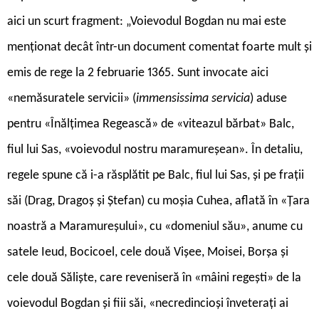
aici un scurt fragment: „Voievodul Bogdan nu mai este
menționat decât într-un document comentat foarte mult și
emis de rege la 2 februarie 1365. Sunt invocate aici
«nemăsuratele servicii» (
immensissima servicia
) aduse
pentru «Înălțimea Regească» de «viteazul bărbat» Balc,
fiul lui Sas, «voievodul nostru maramureșean». În detaliu,
regele spune că i-a răsplătit pe Balc, fiul lui Sas, și pe frații
săi (Drag, Dragoș și Ștefan) cu moșia Cuhea, aflată în «Țara
noastră a Maramureșului», cu «domeniul său», anume cu
satele Ieud, Bocicoel, cele două Vișee, Moisei, Borșa și
cele două Săliște, care reveniseră în «mâini regești» de la
voievodul Bogdan și fiii săi, «necredincioși înveterați ai