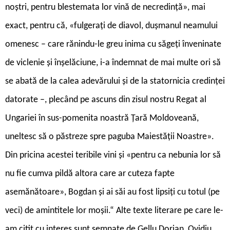
noștri, pentru blestemata lor vină de necredință», mai
exact, pentru că, «fulgerați de diavol, dușmanul neamului
omenesc – care rănindu-le greu inima cu săgeți înveninate
de viclenie și înșelăciune, i-a îndemnat de mai multe ori să
se abată de la calea adevărului și de la statornicia credinței
datorate –, plecând pe ascuns din zisul nostru Regat al
Ungariei în sus-pomenita noastră Țară Moldoveană,
uneltesc să o păstreze spre paguba Maiestății Noastre».
Din pricina acestei teribile vini și «pentru ca nebunia lor să
nu fie cumva pildă altora care ar cuteza fapte
asemănătoare», Bogdan și ai săi au fost lipsiți cu totul (pe
veci) de amintitele lor moșii.“ Alte texte literare pe care le-
am citit cu interes sunt semnate de Gellu Dorian, Ovidiu