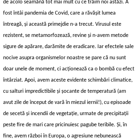
de acolo seamănă tot mai mult cu ce trăim noi astăzi. A
fost întâi pandemia de Covid, care a răvășit lumea
întreagă, și această primejdie n-a trecut. Virusul este
rezistent, se metamorfozează, revine și n-avem metode
sigure de apărare, darămite de eradicare. Iar efectele sale
nocive asupra organismelor noastre se pare că nu sunt
doar unele de moment, ci acționează ca o bombă cu efect
întârziat. Apoi, avem aceste evidente schimbări climatice,
cu salturi impredictibile și șocante de temperatură (am
avut zile de început de vară în miezul iernii!), cu episoade
de secetă și incendii de vegetație, urmate de precipitații
peste fire de mari care pricinuiesc pagube teribile. Și, în
fine, avem război în Europa, o agresiune nebunească