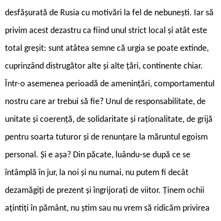
desfășurată de Rusia cu motivări la fel de nebunești. Iar să
privim acest dezastru ca fiind unul strict local și atât este
total greșit: sunt atâtea semne că urgia se poate extinde,
cuprinzând distrugător alte și alte țări, continente chiar.
Într-o asemenea perioadă de amenințări, comportamentul
nostru care ar trebui să fie? Unul de responsabilitate, de
unitate și coerență, de solidaritate și raționalitate, de grijă
pentru soarta tuturor și de renunțare la măruntul egoism
personal. Și e așa? Din păcate, luându-se după ce se
întâmplă în jur, la noi și nu numai, nu putem fi decât
dezamăgiți de prezent și îngrijorați de viitor. Ținem ochii
ațintiți în pământ, nu știm sau nu vrem să ridicăm privirea