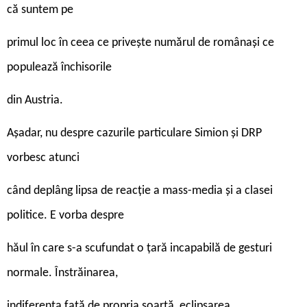
că suntem pe
primul loc în ceea ce privește numărul de românași ce
populează închisorile
din Austria.
Așadar, nu despre cazurile particulare Simion și DRP
vorbesc atunci
când deplâng lipsa de reacție a mass-media și a clasei
politice. E vorba despre
hăul în care s-a scufundat o țară incapabilă de gesturi
normale. Înstrăinarea,
indiferența față de propria soartă, eclipsarea