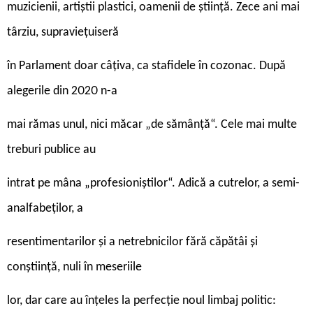
muzicienii, artiștii plastici, oamenii de știință. Zece ani mai
târziu, supraviețuiseră
în Parlament doar câțiva, ca stafidele în cozonac. După
alegerile din 2020 n-a
mai rămas unul, nici măcar „de sămânță“. Cele mai multe
treburi publice au
intrat pe mâna „profesioniștilor“. Adică a cutrelor, a semi-
analfabeților, a
resentimentarilor și a netrebnicilor fără căpătâi și
conștiință, nuli în meseriile
lor, dar care au înțeles la perfecție noul limbaj politic: