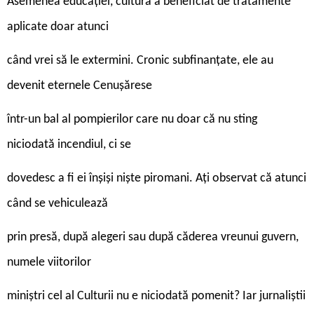
Asemenea educației, cultura a beneficiat de tratamente
aplicate doar atunci
când vrei să le extermini. Cronic subfinanțate, ele au
devenit eternele Cenușărese
într-un bal al pompierilor care nu doar că nu sting
niciodată incendiul, ci se
dovedesc a fi ei înșiși niște piromani. Ați observat că atunci
când se vehiculează
prin presă, după alegeri sau după căderea vreunui guvern,
numele viitorilor
miniștri cel al Culturii nu e niciodată pomenit? Iar jurnaliștii