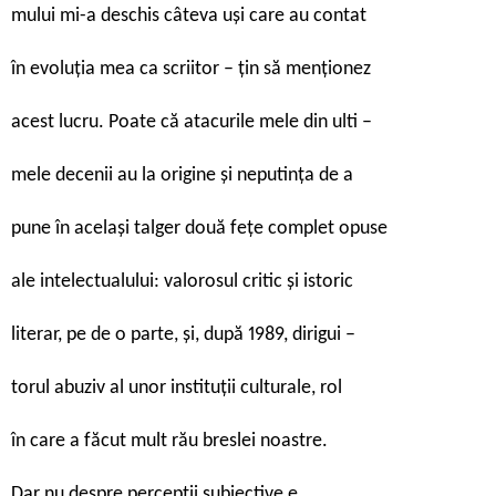
mului mi-a deschis câteva uși care au contat
în evoluția mea ca scriitor – țin să menționez
acest lucru. Poate că atacurile mele din ulti –
mele decenii au la origine și neputința de a
pune în același talger două fețe complet opuse
ale intelectualului: valorosul critic și istoric
literar, pe de o parte, și, după 1989, dirigui –
torul abuziv al unor instituții culturale, rol
în care a făcut mult rău breslei noastre.
Dar nu despre percepții subiective e