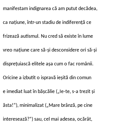
manifestam indignarea că am putut decădea,
ca națiune, într-un stadiu de indiferență ce
frizează autismul. Nu cred să existe în lume
vreo națiune care să-și desconsidere ori să-și
disprețuiască elitele așa cum o fac românii.
Oricine a izbutit o ispravă ieșită din comun
e imediat luat în bășcălie („Ie-te, s-a trezit și
ăsta!“), minimalizat („Mare brânză, pe cine
interesează?“) sau, cel mai adesea, ocărât,