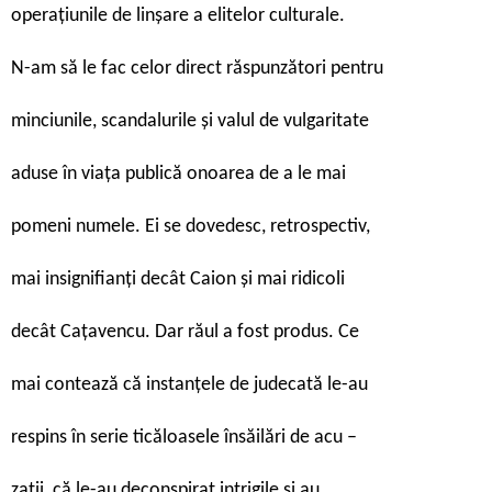
operațiunile de linșare a elitelor culturale.
N-am să le fac celor direct răspunzători pentru
minciunile, scandalurile și valul de vulgaritate
aduse în viața publică onoarea de a le mai
pomeni numele. Ei se dovedesc, retrospectiv,
mai insignifianți decât Caion și mai ridicoli
decât Cațavencu. Dar răul a fost produs. Ce
mai contează că instanțele de judecată le-au
respins în serie ticăloasele însăilări de acu –
zații, că le-au deconspirat intrigile și au