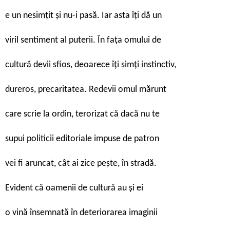
e un nesimțit și nu-i pasă. Iar asta îți dă un
viril sentiment al puterii. În fața omului de
cultură devii sfios, deoarece îți simți instinctiv,
dureros, precaritatea. Redevii omul mărunt
care scrie la ordin, terorizat că dacă nu te
supui politicii editoriale impuse de patron
vei fi aruncat, cât ai zice pește, în stradă.
Evident că oamenii de cultură au și ei
o vină însemnată în deteriorarea imaginii