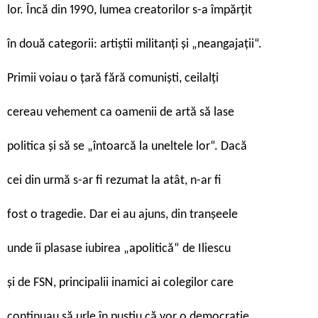
lor. Încă din 1990, lumea creatorilor s-a împărțit
în două categorii: artiștii militanți și „neangajații“.
Primii voiau o țară fără comuniști, ceilalți
cereau vehement ca oamenii de artă să lase
politica și să se „întoarcă la uneltele lor“. Dacă
cei din urmă s-ar fi rezumat la atât, n-ar fi
fost o tragedie. Dar ei au ajuns, din tranșeele
unde îi plasase iubirea „apolitică“ de Iliescu
și de FSN, principalii inamici ai colegilor care
continuau să urle în pustiu că vor o democrație