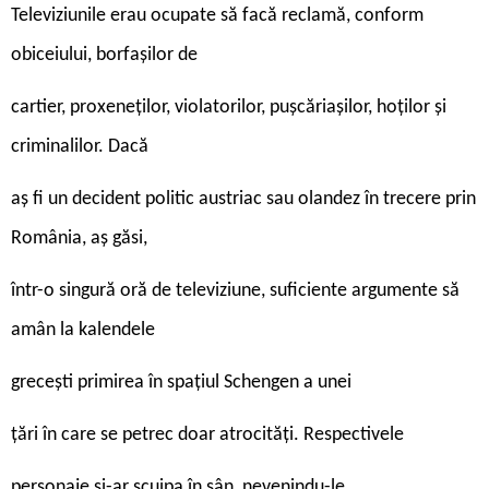
Televiziunile erau ocupate să facă reclamă, conform
obiceiului, borfașilor de
cartier, proxeneților, violatorilor, pușcăriașilor, hoților și
criminalilor. Dacă
aș fi un decident politic austriac sau olandez în trecere prin
România, aș găsi,
într-o singură oră de televiziune, suficiente argumente să
amân la kalendele
grecești primirea în spațiul Schengen a unei
țări în care se petrec doar atrocități. Respectivele
personaje și-ar scuipa în sân, nevenindu-le