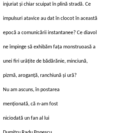
injuriat și chiar scuipat în plină stradă. Ce
impulsuri atavice au dat în clocot în această
epocă a comunicării instantanee? Ce diavol
ne împinge să exhibăm fața monstruoasă a
unei firi urâțite de bădărănie, minciună,
pizmă, aroganță, ranchiună și ură?
N
u am ascuns, în postarea
menționată, că n-am fost
niciodată un fan al lui
Dumitru Radu Popescu.