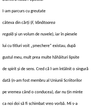
I-am parcurs cu greutate
câteva din cărți (
F, Vânătoarea
regală
și un volum de nuvele), iar în piesele
lui cu titluri voit „șmechere“ existau, după
gustul meu, mult prea multe hăhăituri lipsite
de spirit și de sens. Cred că l-am întâlnit o singură
dată (n-am fost membru al Uniunii Scriitorilor
pe vremea când o conducea), dar nu țin minte
ca noi doi să fi schimbat vreo vorbă. Mi s-a