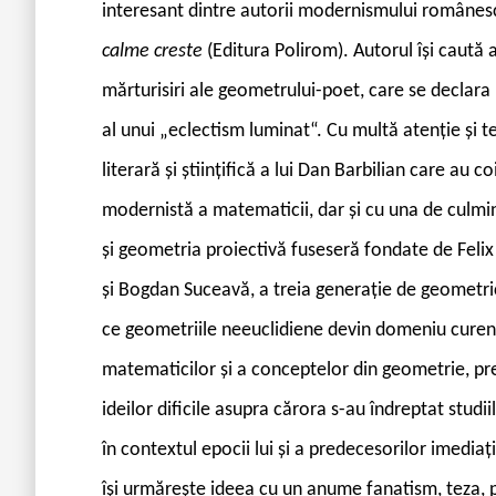
interesant dintre autorii modernismului românesc“.
calme creste
(Editura Polirom). Autorul își caută 
mărturisiri ale geometrului-poet, care se declara
al unui „eclectism luminat“. Cu multă atenție și 
literară și științifică a lui Dan Barbilian care au
modernistă a matematicii, dar și cu una de culmi
și geometria proiectivă fuseseră fondate de Felix
și Bogdan Suceavă, a treia generație de geometrici
ce geometriile neeuclidiene devin domeniu curent. 
matematicilor și a conceptelor din geometrie, prec
ideilor dificile asupra cărora s-au îndreptat studii
în contextul epocii lui și a predecesorilor imediaț
își urmărește ideea cu un anume fanatism, teza, pe