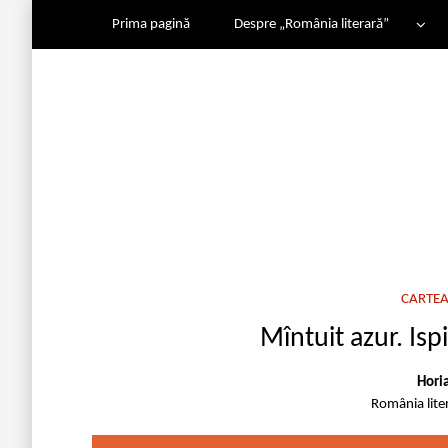
Prima pagină
Despre „România literară”
CARTEA
Mîntuit azur. Isp
Hori
România lite