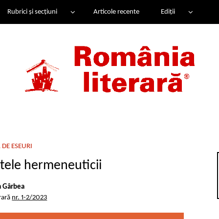
Rubrici și secțiuni
Articole recente
Ediții
 DE ESEURI
itele hermeneuticii
a Gârbea
rară
nr. 1-2/2023