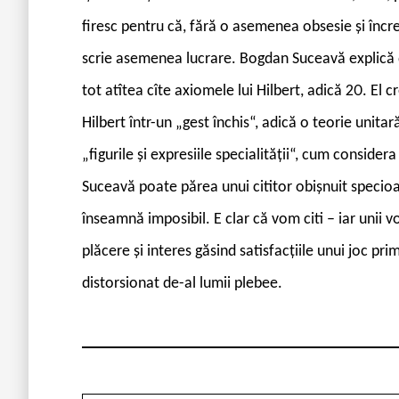
firesc pentru că, fără o asemenea obsesie și încr
scrie asemenea lucrare. Bogdan Suceavă explică
tot atîtea cîte axiomele lui Hilbert, adică 20. El 
Hilbert într-un „gest închis“, adică o teorie unit
„figurile și expresiile specialității“, cum conside
Suceavă poate părea unui cititor obișnuit specioa
înseamnă imposibil. E clar că vom citi – iar unii 
plăcere și interes găsind satisfacțiile unui joc pr
distorsionat de-al lumii plebee.