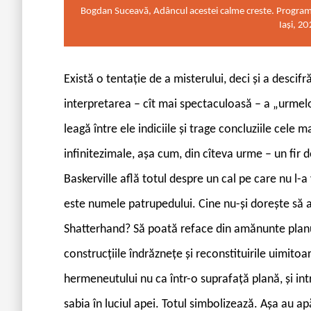
Bogdan Suceavă, Adâncul acestei calme creste. Programul
Iași, 2
E
xistă o tentație de a misterului, deci și a descifr
interpretarea – cît mai spectaculoasă – a „urmelor
leagă între ele indiciile și trage concluziile cele m
infinitezimale, așa cum, din cîteva urme – un fir
Baskerville află totul despre un cal pe care nu l-a 
este numele patrupedului. Cine nu-și dorește să 
Shatterhand? Să poată reface din amănunte planul 
construcțiile îndrăznețe și reconstituirile uimitoa
hermeneutului nu ca într-o suprafață plană, și in
sabia în luciul apei. Totul simbolizează. Așa au a