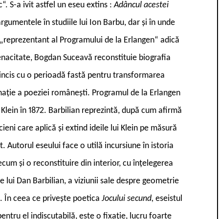
 S-a ivit astfel un eseu extins :
Adâncul acestei
argumentele în studiile lui Ion Barbu, dar și în unde
 „reprezentant al Programului de la Erlangen“ adică
tenacitate, Bogdan Suceavă reconstituie biografia
 coincis cu o perioadă fastă pentru transformarea
nație a poeziei românești. Programul de la Erlangen
 Klein în 1872. Barbilian reprezintă, după cum afirmă
eni care aplică și extind ideile lui Klein pe măsură
Autorul eseului face o utilă incursiune în istoria
um și o reconstituire din interior, cu înțelegerea
le lui Dan Barbilian, a viziunii sale despre geometrie
i. În ceea ce privește poetica
Jocului secund,
eseistul
ntru el indiscutabilă, este o fixație, lucru foarte