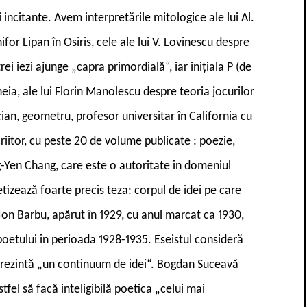
i incitante. Avem interpretările mitologice ale lui Al.
or Lipan în Osiris, cele ale lui V. Lovinescu despre
i iezi ajunge „capra primordială“, iar inițiala P (de
heia, ale lui Florin Manolescu despre teoria jocurilor
ian, geometru, profesor universitar în California cu
criitor, cu peste 20 de volume publicate : poezie,
g-Yen Chang, care este o autoritate în domeniul
ntetizează foarte precis teza: corpul de idei pe care
 Ion Barbu, apărut în 1929, cu anul marcat ca 1930,
poetului în perioada 1928-1935. Eseistul consideră
prezintă „un continuum de idei“. Bogdan Suceavă
fel să facă inteligibilă poetica „celui mai