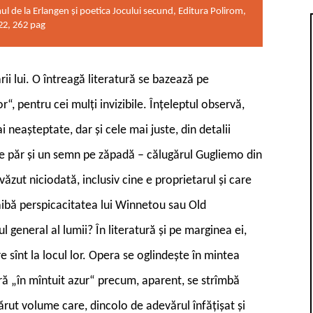
 de la Erlangen și poetica Jocului secund, Editura Polirom,
022, 262 pag
ării lui. O întreagă literatură se bazează pe
“, pentru cei mulți invizibile. Înțeleptul observă,
ai neașteptate, dar și cele mai juste, din detalii
 de păr și un semn pe zăpadă – călugărul Gugliemo din
văzut niciodată, inclusiv cine e proprietarul și care
aibă perspicacitatea lui Winnetou sau Old
general al lumii? În literatură și pe marginea ei,
re sînt la locul lor. Opera se oglindește în mintea
tră „în mîntuit azur“ precum, aparent, se strîmbă
părut volume care, dincolo de adevărul înfățișat și