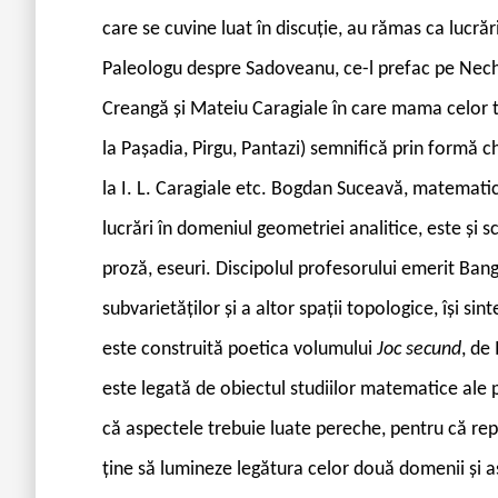
care se cuvine luat în discuție, au rămas ca lucrăr
Paleologu despre Sadoveanu, ce-l prefac pe Nechif
Creangă și Mateiu Caragiale în care mama celor tre
la Pașadia, Pirgu, Pantazi) semnifică prin formă c
la I. L. Caragiale etc. Bogdan Suceavă, matematic
lucrări în domeniul geometriei analitice, este și s
proză, eseuri. Discipolul profesorului emerit Ban
subvarietăților și a altor spații topologice, își si
este construită poetica volumului
Joc secund
, de
este legată de obiectul studiilor matematice ale 
că aspectele trebuie luate pereche, pentru că re
ține să lumineze legătura celor două domenii și ast