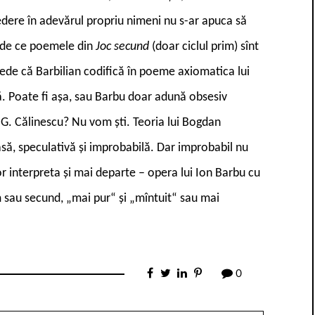
edere în adevărul propriu nimeni nu s-ar apuca să
 de ce poemele din
Joc secund
(doar ciclul prim) sînt
crede că Barbilian codifică în poeme axiomatica lui
ară. Poate fi așa, sau Barbu doar adună obsesiv
ra G. Călinescu? Nu vom ști. Teoria lui Bogdan
să, speculativă și improbabilă. Dar improbabil nu
vor interpreta și mai departe – opera lui Ion Barbu cu
im sau secund, „mai pur“ și „mîntuit“ sau mai
0