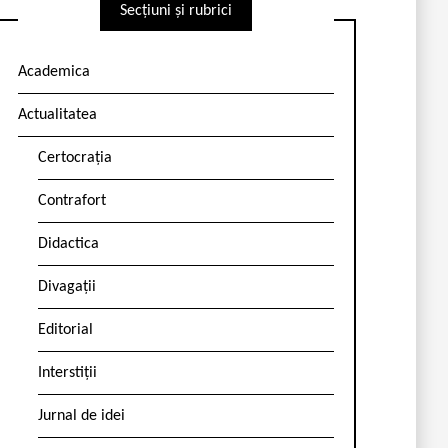
Secțiuni și rubrici
Academica
Actualitatea
Certocrația
Contrafort
Didactica
Divagații
Editorial
Interstiții
Jurnal de idei