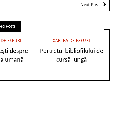
Next Post
ed Posts
 DE ESEURI
CARTEA DE ESEURI
ești despre
Portretul bibliofilului de
ia umană
cursă lungă