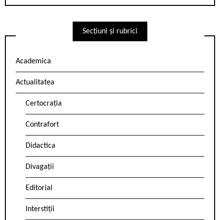
Secțiuni și rubrici
Academica
Actualitatea
Certocrația
Contrafort
Didactica
Divagații
Editorial
Interstiții