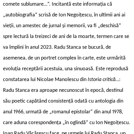
comete sublumare…“. Incitantă este informația că
„autobiografia“ scrisă de Ion Negoițescu, în ultimii ani ai
vieții, un amestec de jurnal și memorii, va fi „deschisă“
spre lectură la treizeci de ani de la moarte, termen care se
va împlini în anul 2023. Radu Stanca se bucură, de
asemenea, de un portret complex în carte, este urmărită
evoluția receptării acestuia, una sinuoasă. Este reprodusă
constatarea lui Nicolae Manolescu din
Istoria critică…
:
Radu Stanca era aproape necunoscut în epocă, destinul
său poetic capătând consistență odată cu antologia din
anul 1966, urmată de „romanul epistolar“ din anul 1978,
care aduna corespondența „în oglindă“ cu Ion Negoițescu.
Ioan Radu Văcărescu face, pe urmele lui Radu Stanca, un