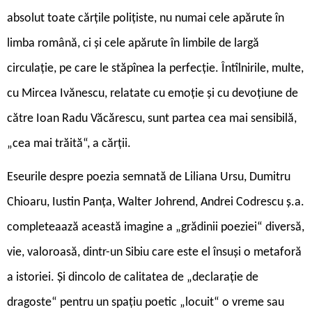
absolut toate cărțile polițiste, nu numai cele apărute în
limba română, ci și cele apărute în limbile de largă
circulație, pe care le stăpînea la perfecție. Întîlnirile, multe,
cu Mircea Ivănescu, relatate cu emoție și cu devoțiune de
către Ioan Radu Văcărescu, sunt partea cea mai sensibilă,
„cea mai trăită“, a cărții.
Eseurile despre poezia semnată de Liliana Ursu, Dumitru
Chioaru, Iustin Panța, Walter Johrend, Andrei Codrescu ș.a.
completeaază această imagine a „grădinii poeziei“ diversă,
vie, valoroasă, dintr-un Sibiu care este el însuși o metaforă
a istoriei. Și dincolo de calitatea de „declarație de
dragoste“ pentru un spațiu poetic „locuit“ o vreme sau