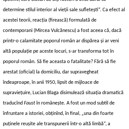
determine stilul interior al vieții sale sufletești“. Ca efect al
acestei teorii, reacția (firească) formulată de
contemporani (Mircea Vulcănescu) a fost aceea că, dacă
printr-o calamitate poporul român ar dispărea și ar veni
altă populație pe aceste locuri, s-ar transforma tot în
poporul român. Să fie aceasta o fatalitate? Fără să fie
arestat (oficial) la domiciliu, dar supravegheat
îndeaproape, în anii 1950, lipsit de mijloace de
supraviețuire, Lucian Blaga disimulează situația dramatică
traducînd
Faust
în românește. A fost un mod subtil de
înfruntare a istoriei, obținînd, în final, „una din foarte
puținele reușite ale transpunerii într-o altă limbă“, a