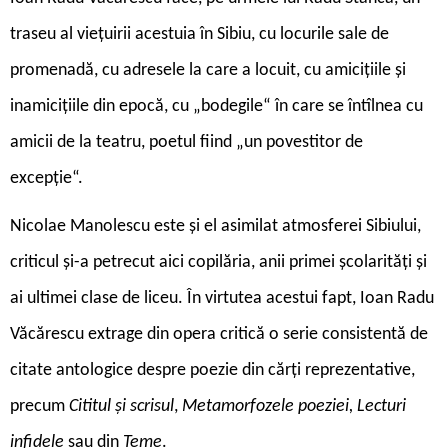
traseu al viețuirii acestuia în Sibiu, cu locurile sale de
promenadă, cu adresele la care a locuit, cu amicițiile și
inamicițiile din epocă, cu „bodegile“ în care se întîlnea cu
amicii de la teatru, poetul fiind „un povestitor de
excepție“.
Nicolae Manolescu este și el asimilat atmosferei Sibiului,
criticul și-a petrecut aici copilăria, anii primei școlarități și
ai ultimei clase de liceu. În virtutea acestui fapt, Ioan Radu
Văcărescu extrage din opera critică o serie consistentă de
citate antologice despre poezie din cărți reprezentative,
precum
Cititul și scrisul
,
Metamorfozele poeziei, Lecturi
infidele
sau din
Teme
.