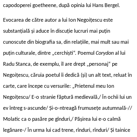
capodoperei goetheene, după opinia lui Hans Bergel.
Evocarea de către autor a lui Ion Negoițescu este
substanțială și aduce în discuție lucruri mai puțin
cunoscute din biografia sa, din relațiile, mai mult sau mai
puțin culturale, dintre „cerchiști“. Poemul
Corydon
al lui
Radu Stanca, de exemplu, îl are drept „personaj“ pe
Negoițescu, căruia poetul îi dedică (și) un alt text, reluat în
carte, care începe cu versurile: „Prietenul meu Ion
Negoițescu/ E-o stranie făptură medievală,/ În ochii lui un
ev întreg s-ascunde/ Și-o-ntreagă frumusețe autumnală-//
Molatic ca o pasăre pe gînduri,/ Pășirea lui e-o calmă
legănare-/ În urma lui cad trene, rînduri, rînduri/ Și tainice