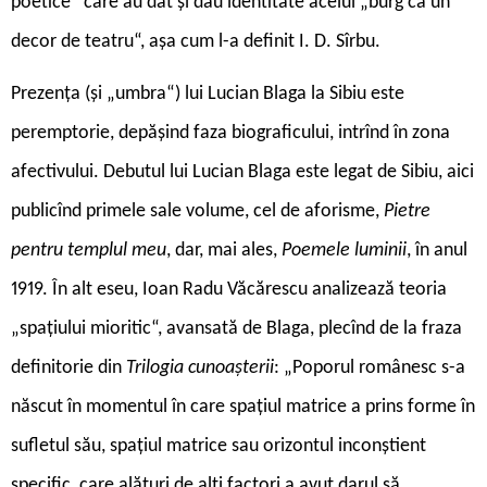
poetice“ care au dat și dau identitate acelui „burg ca un
decor de teatru“, așa cum l-a definit I. D. Sîrbu.
Prezența (și „umbra“) lui Lucian Blaga la Sibiu este
peremptorie, depășind faza biograficului, intrînd în zona
afectivului. Debutul lui Lucian Blaga este legat de Sibiu, aici
publicînd primele sale volume, cel de aforisme,
Pietre
pentru templul meu
, dar, mai ales,
Poemele luminii
, în anul
1919. În alt eseu, Ioan Radu Văcărescu analizează teoria
„spațiului mioritic“, avansată de Blaga, plecînd de la fraza
definitorie din
Trilogia cunoașterii
: „Poporul românesc s-a
născut în momentul în care spațiul matrice a prins forme în
sufletul său, spațiul matrice sau orizontul inconștient
specific, care alături de alți factori a avut darul să