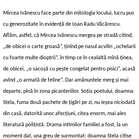
Mircea Ivănescu face parte din mitologia locului, lucru pus
cu generozitate în evidență de Ioan Radu Văcărescu.
Aflăm, astfel, că Mircea Ivănescu mergea pe stradă citind,
„de obicei o carte groasă“, ținînd pe nasul acvilin „ochelarii
cu foarte multe dioptrii“, în timp ce în cealaltă mînă ținea,
de obicei, „o sacoșă cu pește congelat pentru pisici“, acasă
avînd „o armată de feline“. Dar amănuntele merg și mai
departe, pînă în zona picanteriilor. Soția poetului, doamna
Stela, fuma două pachete de țigări pe zi, nu ieșea niciodată
din casă, datorită unor afecțiuni, citea enorm, mai ales
literatură polițistă. Drama intimilor familiei a fost, la un
moment dat, una greu de surmontat: doamna Stela citise