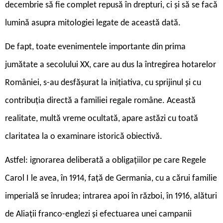
decembrie să fie complet repusă în drepturi, ci și să se facă
lumină asupra mitologiei legate de această dată.
De fapt, toate evenimentele importante din prima
jumătate a secolului XX, care au dus la întregirea hotarelor
României, s-au desfășurat la inițiativa, cu sprijinul și cu
contribuția directă a familiei regale române. Această
realitate, multă vreme ocultată, apare astăzi cu toată
claritatea la o examinare istorică obiectivă.
Astfel: ignorarea deliberată a obligațiilor pe care Regele
Carol I le avea, în 1914, față de Germania, cu a cărui familie
imperială se înrudea; intrarea apoi în război, în 1916, alături
de Aliații franco-englezi și efectuarea unei campanii