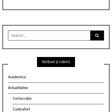
Search
for:
Secțiuni și rubrici
Academica
Actualitatea
Certocrația
Contrafort