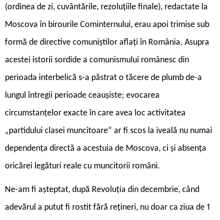
(ordinea de zi, cuvântările, rezoluțiile finale), redactate la
Moscova în birourile Cominternului, erau apoi trimise sub
formă de directive comuniștilor aflați în România. Asupra
acestei istorii sordide a comunismului românesc din
perioada interbelică s-a păstrat o tăcere de plumb de-a
lungul întregii perioade ceaușiste; evocarea
circumstanțelor exacte în care avea loc activitatea
„partidului clasei muncitoare“ ar fi scos la iveală nu numai
dependența directă a acestuia de Moscova, ci și absența
oricărei legături reale cu muncitorii români.
Ne-am fi așteptat, după Revoluția din decembrie, când
adevărul a putut fi rostit fără rețineri, nu doar ca ziua de 1