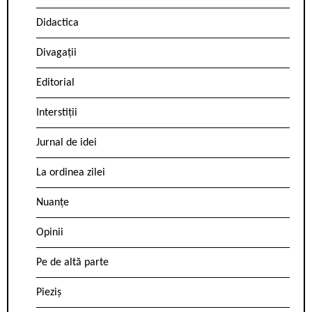
Didactica
Divagații
Editorial
Interstiții
Jurnal de idei
La ordinea zilei
Nuanțe
Opinii
Pe de altă parte
Pieziș