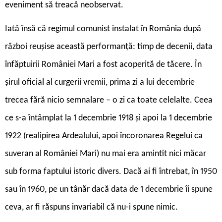
eveniment să treacă neobservat.
Iată însă că regimul comunist instalat în România după
război reușise această performanță: timp de decenii, data
înfăptuirii României Mari a fost acoperită de tăcere. În
șirul oficial al curgerii vremii, prima zi a lui decembrie
trecea fără nicio semnalare – o zi ca toate celelalte. Ceea
ce s-a întâmplat la 1 decembrie 1918 și apoi la 1 decembrie
1922 (realipirea Ardealului, apoi încoronarea Regelui ca
suveran al României Mari) nu mai era amintit nici măcar
sub forma faptului istoric divers. Dacă ai fi întrebat, în 1950
sau în 1960, pe un tânăr dacă data de 1 decembrie îi spune
ceva, ar fi răspuns invariabil că nu-i spune nimic.