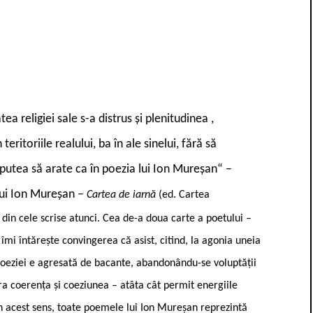
 religiei sale s-a distrus şi plenitudinea ,
eritoriile realului, ba în ale sinelui, fără să
 putea să arate ca în poezia lui Ion Mureşan“ –
lui Ion Mureşan –
Cartea de iarnă
(ed. Cartea
din cele scrise atunci. Cea de-a doua carte a poetului –
 îmi întăreşte convingerea că asist, citind, la agonia uneia
a poeziei e agresată de bacante, abandonându-se voluptăţii
tra coerenţa şi coeziunea – atâta cât permit energiile
 În acest sens, toate poemele lui Ion Mureşan reprezintă