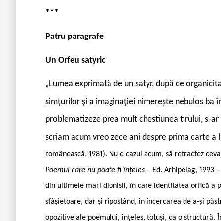
***
Patru paragrafe
Un Orfeu satyric
Lumea exprimată de un satyr, după ce organicitatea
„
simţurilor şi a imaginaţiei nimereşte nebulos ba în t
problematizeze prea mult chestiunea tirului, s-ar
scriam acum vreo zece ani despre prima carte a 
românească, 1981). Nu e cazul acum, să retractez ceva 
Poemul care nu poate fi înţeles
– Ed. Arhipelag, 1993 –
din ultimele mari dionisii, în care identitatea orfică 
sfâşietoare, dar şi ripostând, în încercarea de a-şi păs
opozitive ale poemului, înţeles, totuşi, ca o structură.