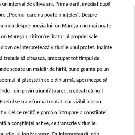
un interval de cîtiva ani. Prima oară, imediat după
pre „Poemul care nu poate fi înţeles“. Despre
inea mea despre poezia lui Ion Mureşan nu mai poate
 Ion Mureşan, cititor/recitator al propriei sale
n clovn ce interpretează viziunile unui profet. Înainte
 că trebuie să citească, preocupat tot timpul de
 unde scoate un maldăr de hîrtii, pune geanta pe un
poemul, îl găseşte în cele din urmă, apoi începe să
îndu-i din priviri triumfătoare: „credeaţi că nu-l
oetul se transformă treptat, dar vizibil într-un
iv. Cel ce recită e parcă o întrupare a conştiinţei
ă a conştiinţei active, ce transcrie viziunile.
talurile lui Ion Mureşan. Ea interpretează, prin