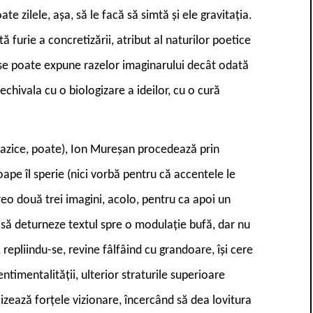
te zilele, aşa, să le facă să simtă şi ele gravitaţia.
furie a concretizării, atribut al naturilor poetice
u se poate expune razelor imaginarului decât odată
echivala cu o biologizare a ideilor, cu o cură
razice, poate), Ion Mureşan procedează prin
pe îl sperie (nici vorbă pentru că accentele le
vreo două trei imagini, acolo, pentru ca apoi un
să deturneze textul spre o modulaţie bufă, dar nu
repliindu-se, revine fâlfâind cu grandoare, îşi cere
ntimentalităţii, ulterior straturile superioare
zează forţele vizionare, încercând să dea lovitura