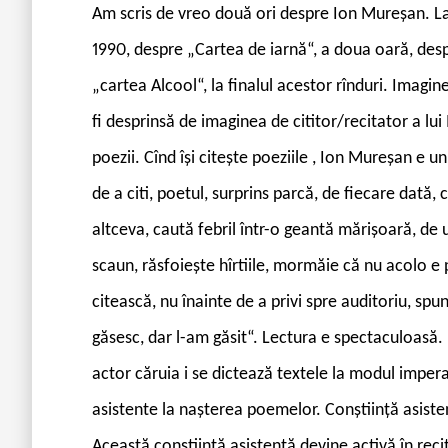
A
m scris de vreo două ori despre Ion Mureşan. La 
1990, despre „Cartea de iarnă“, a doua oară, des
„cartea Alcool“, la finalul acestor rînduri. Imag
fi desprinsă de imaginea de cititor/recitator a lui
poezii. Cînd îşi citeşte poeziile , Ion Mureşan e u
de a citi, poetul, surprins parcă, de fiecare dată,
altceva, caută febril într-o geantă mărişoară, de
scaun, răsfoieşte hîrtiile, mormăie că nu acolo e 
citească, nu înainte de a privi spre auditoriu, spun
găsesc, dar l-am găsit“. Lectura e spectaculoasă. P
actor căruia i se dictează textele la modul imperat
asistente la naşterea poemelor. Conştiinţă asistent
Această conştiinţă asistentă devine activă în reci