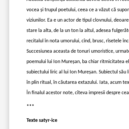
vocea şi trupul poetului, ceea ce a văzut că supor
viziunilor. Ea e un actor de tipul clovnului, deoar
stare la alta, de la un ton la altul, adesea fulger
recitalul în nota umorului, cînd, brusc, rîsetele înc
Succesiunea aceasta de tonuri umoristice, urmate
poemului lui Ion Mureşan, ba chiar ritmicitatea el
subiectului liric al lui Ion Mureşan. Subiectul său l
în plin ritual, în căutarea extazului. Iata, acum t
În finalul acestor note, cîteva impresii despre ce
***
Texte satyr-ice