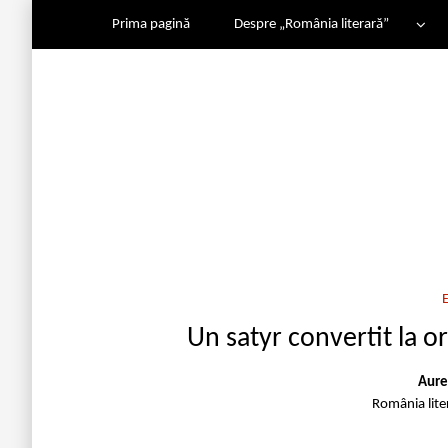
Prima pagină
Despre „România literară”
Un satyr convertit la o
Aure
România lit