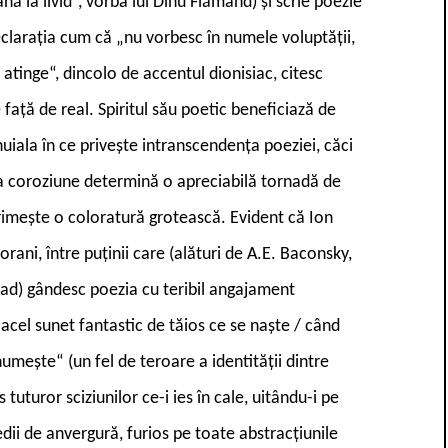
ă la livid“, vorba lui Dinu Flămând) şi scrie poezie
 declaraţia cum că „nu vorbesc în numele voluptăţii,
atinge“, dincolo de accentul dionisiac, citesc
 faţă de real. Spiritul său poetic beneficiază de
uiala în ce priveşte intranscendenţa poeziei, căci
la coroziune determină o apreciabilă tornadă de
 primeşte o coloratură grotească. Evident că Ion
ani, între puţinii care (alături de A.E. Baconsky,
lad) gândesc poezia cu teribil angajament
acel sunet fantastic de tăios ce se naşte / când
umeşte“ (un fel de teroare a identităţii dintre
tuturor sciziunilor ce-i ies în cale, uitându-i pe
edii de anvergură, furios pe toate abstracţiunile