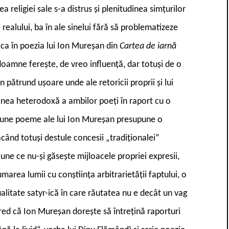
religiei sale s-a distrus şi plenitudinea simţurilor
 realului, ba în ale sinelui fără să problematizeze
 ca în poezia lui Ion Mureşan din
Cartea de iarnă
oamne fereşte, de vreo influenţă, dar totuşi de o
n pătrund uşoare unde ale retoricii proprii şi lui
dinea heterodoxă a ambilor poeţi în raport cu o
 bune poeme ale lui Ion Mureşan presupune o
ăcând totuşi destule concesii „tradiţionalei“
ne ce nu-şi găseşte mijloacele propriei expresii,
rea lumii cu conştiinţa arbitrarietăţii faptului, o
alitate satyr-ică în care răutatea nu e decât un vag
red că Ion Mureşan doreşte să întreţină raporturi