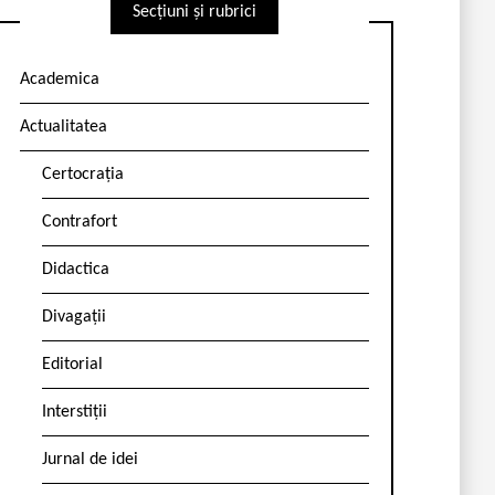
Secțiuni și rubrici
Academica
Actualitatea
Certocrația
Contrafort
Didactica
Divagații
Editorial
Interstiții
Jurnal de idei