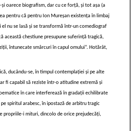
-şi oarece biografism, dar cu ce forţă, şi tot aşa (a
stea pentru că pentru Ion Mureşan existenţa în limbaj
i el nu se lasă şi se transformă într-un comediograf
că această chestiune presupune suferinţă tragică,
iţii, întunecate smârcuri în capul omului“. Hotărât,
ică, ducându-se, în timpul contemplaţiei şi pe alte
ar fi capabil să reziste într-o atitudine extremă şi
poematice în care interferează în gradaţii echilibrate
 spiritul arabesc, în ipostază de arbitru tragic
de propriile-i mituri, dincolo de orice prejudecăţi,