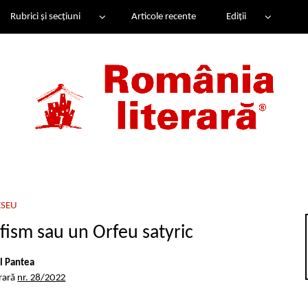
Rubrici și secțiuni
Articole recente
Ediții
ESEU
rfism sau un Orfeu satyric
l Pantea
erară
nr. 28/2022