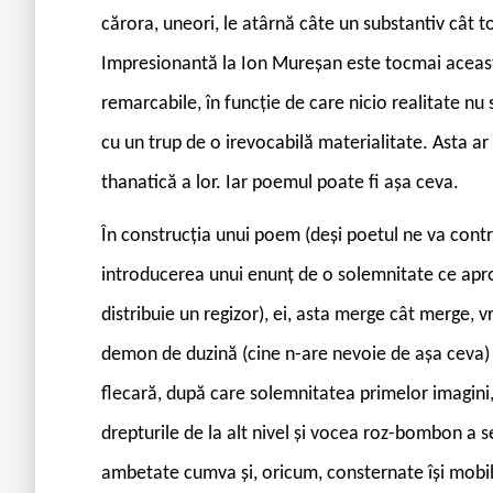
cărora, uneori, le atârnă câte un substantiv cât toa
Impresionantă la Ion Mureşan este tocmai această 
remarcabile, în funcţie de care nicio realitate n
cu un trup de o irevocabilă materialitate. Asta ar 
thanatică a lor. Iar poemul poate fi aşa ceva.
În construcţia unui poem (deşi poetul ne va cont
introducerea unui enunţ de o solemnitate ce aproa
distribuie un regizor), ei, asta merge cât merge, 
demon de duzină (cine n-are nevoie de aşa ceva) 
flecară, după care solemnitatea primelor imagini, 
drepturile de la alt nivel şi vocea roz-bombon a se
ambetate cumva şi, oricum, consternate îşi mobili