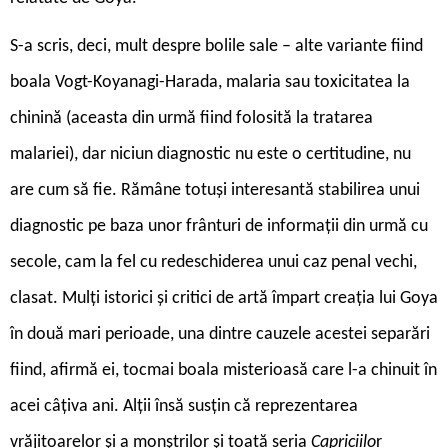
S
-a scris, deci, mult despre bolile sale – alte variante fiind
boala Vogt-Koyanagi-Harada, malaria sau toxicitatea la
chinină (aceasta din urmă fiind folosită la tratarea
malariei), dar niciun diagnostic nu este o certitudine, nu
are cum să fie. Rămâne totuși interesantă stabilirea unui
diagnostic pe baza unor frânturi de informații din urmă cu
secole, cam la fel cu redeschiderea unui caz penal vechi,
clasat. Mulți istorici și critici de artă împart creația lui Goya
în două mari perioade, una dintre cauzele acestei separări
fiind, afirmă ei, tocmai boala misterioasă care l-a chinuit în
acei câțiva ani. Alții însă susțin că reprezentarea
vrăjitoarelor și a monștrilor și toată seria
Capriciilo
r