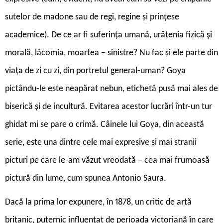
sutelor de madone sau de regi, regine și prințese
academice). De ce ar fi suferința umană, urâțenia fizică și
morală, lăcomia, moartea – sinistre? Nu fac și ele parte din
viața de zi cu zi, din portretul general-uman? Goya
pictându-le este neapărat nebun, etichetă pusă mai ales de
biserică și de incultură. Evitarea acestor lucrări într-un tur
ghidat mi se pare o crimă. Câinele lui Goya, din această
serie, este una dintre cele mai expresive și mai stranii
picturi pe care le-am văzut vreodată – cea mai frumoasă
pictură din lume, cum spunea Antonio Saura.
Dacă la prima lor expunere, în 1878, un critic de artă
britanic, puternic influențat de perioada victoriană în care