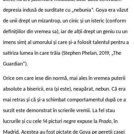
depresia indusă de surditate cu „nebunia“. Goya era văzut
de unii drept un mizantrop, un cinic și un isteric (conform
definițiilor din vremea sa), iar de alții drept un geniu cu un
imens simț al umorului și care și-a folosit talentul pentru a
satiriza lumea în care trăia (Stephen Phelan, 2019, „The
Guardian“).
Orice om care iese din normă, mai ales în vremea puterii
absolute a bisericii, era (și este), neapărat, nebun. Că era
mai retras și că și-a schimbat comportamentul după ce a
surzit este demonstrat în scrierile vremii. La fel stau
lucrurile și cu cele 14 picturi
negre
expuse la
Prado
, în
Madrid. Acestea au fost pictate de Goya pe pereții casei