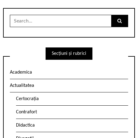
Search
for:
Secțiuni și rubrici
Academica
Actualitatea
Certocrația
Contrafort
Didactica