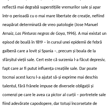
reflectă mai degrabă superstițiile vremurilor sale și apar
într-o perioadă cu o mai mare libertate de creație, nefiind
neapărat determinată de vreo patologie (Jose Manuel
Arnaiz,
Las Pinturas negras de Goya
, 1996). A mai existat un
episod de boală în 1819 – în cursul unei epidemii de febră
galbenă care a lovit și Spania –, precum și boala de la
sfârșitul vieții sale. Cert este că surzenia l-a făcut depresiv,
fapt care ar fi putut influența creațiile sale. Dar poate
tocmai acest lucru l-a ajutat să-și exprime mai deschis
talentul, fără frânele impuse de diversele obligații și
comenzi pe care le avea ca pictor al curții – portretele sale
fiind adevărate capodopere, dar totuși încorsetate de