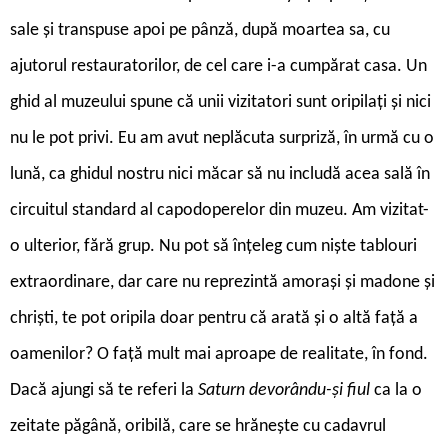
sale și transpuse apoi pe pânză, după moartea sa, cu
ajutorul restauratorilor, de cel care i-a cumpărat casa. Un
ghid al muzeului spune că unii vizitatori sunt oripilați și nici
nu le pot privi. Eu am avut neplăcuta surpriză, în urmă cu o
lună, ca ghidul nostru nici măcar să nu includă acea sală în
circuitul standard al capodoperelor din muzeu. Am vizitat-
o ulterior, fără grup. Nu pot să înțeleg cum niște tablouri
extraordinare, dar care nu reprezintă amorași și madone și
chriști, te pot oripila doar pentru că arată și o altă față a
oamenilor? O față mult mai aproape de realitate, în fond.
Dacă ajungi să te referi la
Saturn devorându-și fiul
ca la o
zeitate păgână, oribilă, care se hrănește cu cadavrul