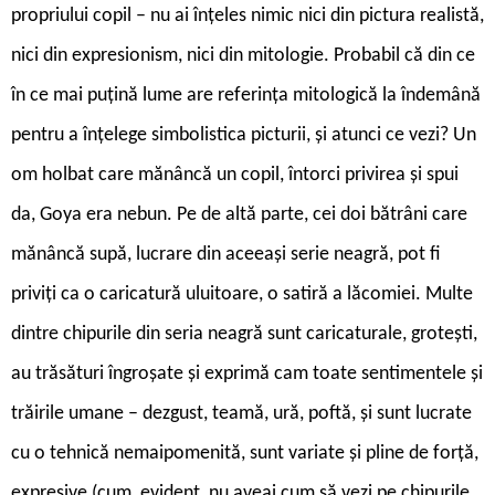
propriului copil – nu ai înțeles nimic nici din pictura realistă,
nici din expresionism, nici din mitologie. Probabil că din ce
în ce mai puțină lume are referința mitologică la îndemână
pentru a înțelege simbolistica picturii, și atunci ce vezi? Un
om holbat care mănâncă un copil, întorci privirea și spui
da, Goya era nebun. Pe de altă parte, cei doi bătrâni care
mănâncă supă, lucrare din aceeași serie neagră, pot fi
priviți ca o caricatură uluitoare, o satiră a lăcomiei. Multe
dintre chipurile din seria neagră sunt caricaturale, grotești,
au trăsături îngroșate și exprimă cam toate sentimentele și
trăirile umane – dezgust, teamă, ură, poftă, și sunt lucrate
cu o tehnică nemaipomenită, sunt variate și pline de forță,
expresive (cum, evident, nu aveai cum să vezi pe chipurile