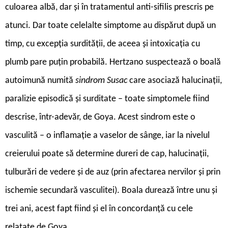
culoarea albă, dar și în tratamentul anti-sifilis prescris pe
atunci. Dar toate celelalte simptome au dispărut după un
timp, cu excepția surdității, de aceea și intoxicația cu
plumb pare puțin probabilă. Hertzano suspectează o boală
autoimună numită
sindrom Susac
care asociază halucinații,
paralizie episodică și surditate – toate simptomele fiind
descrise, într-adevăr, de Goya. Acest sindrom este o
vasculită – o inflamație a vaselor de sânge, iar la nivelul
creierului poate să determine dureri de cap, halucinații,
tulburări de vedere și de auz (prin afectarea nervilor și prin
ischemie secundară vasculitei). Boala durează între unu și
trei ani, acest fapt fiind și el în concordanță cu cele
relatate de Goya.