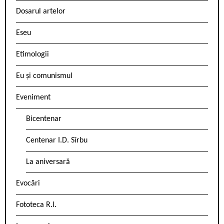
Dosarul artelor
Eseu
Etimologii
Eu și comunismul
Eveniment
Bicentenar
Centenar I.D. Sîrbu
La aniversară
Evocări
Fototeca R.l.