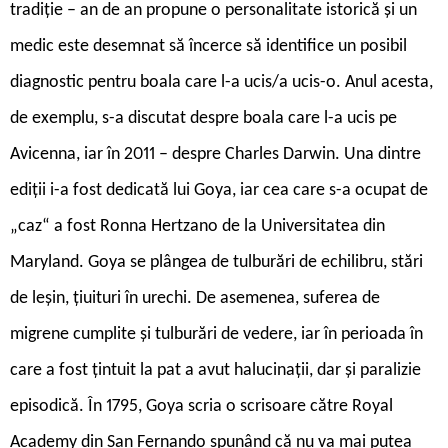
tradiție – an de an propune o personalitate istorică și un
medic este desemnat să încerce să identifice un posibil
diagnostic pentru boala care l-a ucis/a ucis-o. Anul acesta,
de exemplu, s-a discutat despre boala care l-a ucis pe
Avicenna, iar în 2011 – despre Charles Darwin. Una dintre
ediții i-a fost dedicată lui Goya, iar cea care s-a ocupat de
„caz“ a fost Ronna Hertzano de la Universitatea din
Maryland. Goya se plângea de tulburări de echilibru, stări
de leșin, țiuituri în urechi. De asemenea, suferea de
migrene cumplite și tulburări de vedere, iar în perioada în
care a fost țintuit la pat a avut halucinații, dar și paralizie
episodică. În 1795, Goya scria o scrisoare către Royal
Academy din San Fernando spunând că nu va mai putea