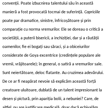
convenții. Poate izbucnirea talentului său în această
manieră a fost provocată tocmai de suferință.
Capriciile
poate par dramatice, sinistre, înfricoșătoare și prin
comparație cu norma vremurilor. Ele se doreau o critică a
societății, a puterii bisericii, a inchiziției, dar și a răutății
oamenilor, fie ei bogați sau săraci, și a obiceiurilor
considerate de Goya excentrice (credințele populare ale
vremii, vrăjitoarele); în general, o satiră a vremurilor sale.
Sunt neiertătoare, deloc flatante. Au cruzimea adevărului.
De ce ar fi neapărat nevoie să explicăm această forță
creatoare uluitoare, dublată de un talent impresionant la
desen și pictură, prin apariția bolii, a nebuniei? Care, de
altfel, nu are justificare medicală, doar dacă echivalăm