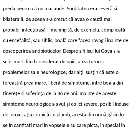
preda pentru că nu mai aude. Surditatea era severă și
bilaterală, de aceea s-a crezut că avea o cauză mai
probabil infecțioasă – meningită, de exemplu, complicată
cu encefalită, sau sifilis, boală care făcea ravagii înainte de
descoperirea antibioticelor. Despre sifilisul lui Goya s-a
scris mult, fiind considerat de unii cauza tuturor
problemelor sale neurologice; dar alții susțin că este o
fereastră prea mare, liberă de simptome, între boala din
tinerețe și suferința de la 46 de ani. Înainte de aceste
simptome neurologice a avut și colici severe, posibil induse
de intoxicația cronică cu plumb, acesta din urmă găsindu-
se în cantități mari în vopselele cu care picta, în special în