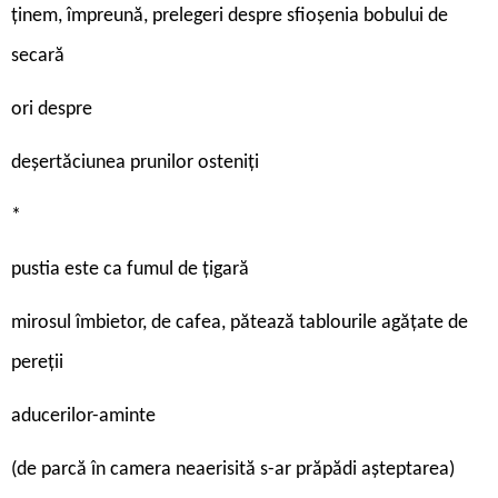
ținem, împreună, prelegeri despre sfioșenia bobului de
secară
ori despre
deșertăciunea prunilor osteniți
*
pustia este ca fumul de țigară
mirosul îmbietor, de cafea, pătează tablourile agățate de
pereții
aducerilor-aminte
(de parcă în camera neaerisită s-ar prăpădi așteptarea)