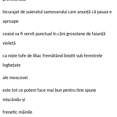
încurajat de şuieratul samovarului care anunţă că pauza e
aproape
ceaiul va fi servit punctual în căni grosolane de faianţă
violetă
ca nişte tufe de liliac fremătând liniştit sub ferestrele
îngheţate
ale moscovei
este tot ce putem face mai bun pentru tine spune
mişcându-şi
frenetic mâinile