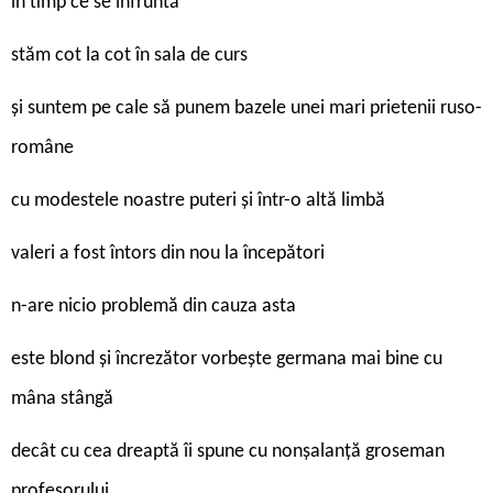
în timp ce se înfruntă
stăm cot la cot în sala de curs
şi suntem pe cale să punem bazele unei mari prietenii ruso-
române
cu modestele noastre puteri şi într-o altă limbă
valeri a fost întors din nou la începători
n-are nicio problemă din cauza asta
este blond şi încrezător vorbeşte germana mai bine cu
mâna stângă
decât cu cea dreaptă îi spune cu nonşalanţă groseman
profesorului