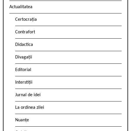
Actualitatea
Certocrația
Contrafort
Didactica
Divagații
Editorial
Interstiții
Jurnal de idei
La ordinea zilei
Nuanțe