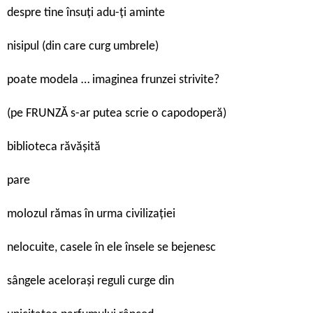
despre tine însuţi adu-ţi aminte
nisipul (din care curg umbrele)
poate modela … imaginea frunzei strivite?
(pe FRUNZĂ s-ar putea scrie o capodoperă)
biblioteca răvășită
pare
molozul rămas în urma civilizației
nelocuite, casele în ele însele se bejenesc
sângele acelorași reguli curge din