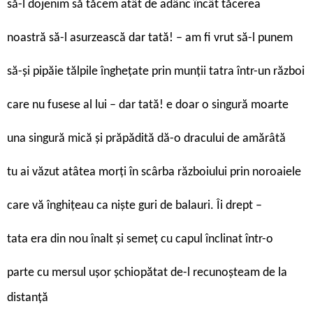
să-l dojenim să tăcem atât de adânc încât tăcerea
noastră să-l asurzească dar tată! – am fi vrut să-l punem
să-şi pipăie tălpile îngheţate prin munţii tatra într-un război
care nu fusese al lui – dar tată! e doar o singură moarte
una singură mică şi prăpădită dă-o dracului de amărâtă
tu ai văzut atâtea morţi în scârba războiului prin noroaiele
care vă înghiţeau ca nişte guri de balauri. Îi drept –
tata era din nou înalt şi semeţ cu capul înclinat într-o
parte cu mersul uşor şchiopătat de-l recunoşteam de la
distanţă