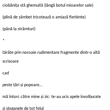
ciobănița stă ghemuită (lângă botul mioarelor sale)
(plină de zâmbet tricotează o amiază fierbinte)
(până la strâmturi)
*
târâte prin noroaie rudimentare fragmente dintr-o altă
scrisoare
cad
peste țări și popoare…
mă întorc către mine și zic: te-au ucis apele învolburate
și sloganele de tot felul