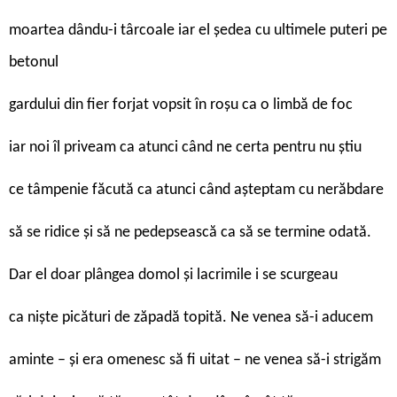
moartea dându-i târcoale iar el şedea cu ultimele puteri pe
betonul
gardului din fier forjat vopsit în roşu ca o limbă de foc
iar noi îl priveam ca atunci când ne certa pentru nu ştiu
ce tâmpenie făcută ca atunci când aşteptam cu nerăbdare
să se ridice şi să ne pedepsească ca să se termine odată.
Dar el doar plângea domol şi lacrimile i se scurgeau
ca nişte picături de zăpadă topită. Ne venea să-i aducem
aminte – şi era omenesc să fi uitat – ne venea să-i strigăm