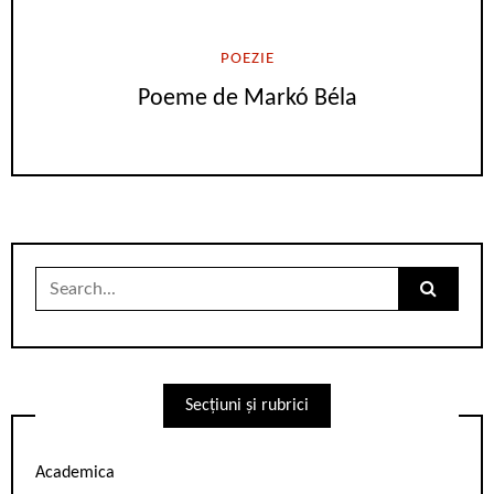
POEZIE
Poeme de Markó Béla
Search
for:
Secțiuni și rubrici
Academica