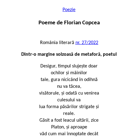
Poezie
Poeme de Florian Copcea
România literară
nr. 27/2022
Dintr-o margine solzoasă de metaforă, poetul
Desigur, timpul slujeşte doar
ochilor şi mâinilor
tale, gura nicicând în odihnă
nu va tăcea,
visătorule, şi odată cu venirea
culesului va
lua forma păsărilor strigate şi
reale.
Găsit a fost leacul uitării, zice
Platon, şi aproape
văd cum mai înnoptate decât