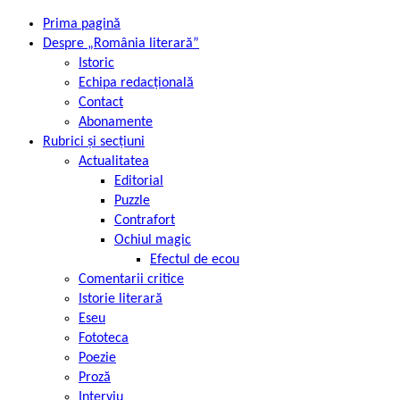
Prima pagină
Despre „România literară”
Istoric
Echipa redacțională
Contact
Abonamente
Rubrici și secțiuni
Actualitatea
Editorial
Puzzle
Contrafort
Ochiul magic
Efectul de ecou
Comentarii critice
Istorie literară
Eseu
Fototeca
Poezie
Proză
Interviu