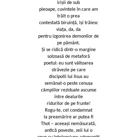
irişii de sub
pleoape, cuvintele în care am
trăit o prea
contestată biruinţă, îşi trăiesc
viaţa, da, da
pentru izgonirea demonilor de
pe pământ.
Şi se ridică dintr-o margine
solzoasă de metaforă
poetul: eu sunt vâltoarea
străvezie pe care
discipolii lui Iisus au
semănat-o peste cenuşa
câmpiilor reziduale ascunse
între dealurile
ridurilor de pe frunte!
Rogu-te, cel condamnat
la preamărire ar putea fi
Thot – aceeaşi nemăsurată,
antică poveste, zeii lui o