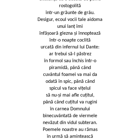
rostogolită
într-un grăunte de grâu.
Desigur, ecoul vocii tale aidoma
unui lanţ îmi
înfăşoară glezna şi înnoptează
într-o noapte coclită
urcată din infernul lui Dante:
ar trebui să-l păstrez
în formol sau închis într-o
piramidă, până când
cuvântul foamei va mai da
odată în spic, până când
spicul va face viţelul
să nu-şi mai afle cuţitul,
până când cuţitul va rugini
în carnea Domnului
binecuvântată de viermele
nevăzut din vidul subteran.
Poemele noastre au rămas
în urmă să amintească