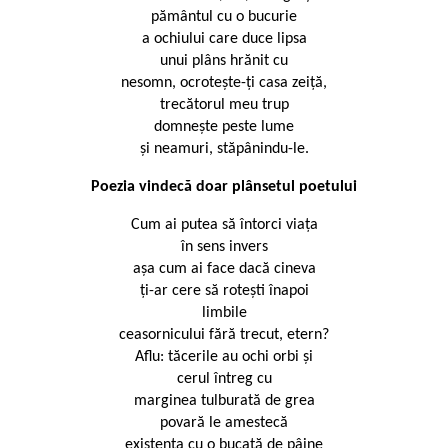
pământul cu o bucurie
a ochiului care duce lipsa
unui plâns hrănit cu
nesomn, ocroteşte-ţi casa zeiţă,
trecătorul meu trup
domneşte peste lume
şi neamuri, stăpânindu-le.
Poezia vindecă doar plânsetul poetului
Cum ai putea să întorci viaţa
în sens invers
aşa cum ai face dacă cineva
ţi-ar cere să roteşti înapoi
limbile
ceasornicului fără trecut, etern?
Aflu: tăcerile au ochi orbi şi
cerul întreg cu
marginea tulburată de grea
povară le amestecă
existenţa cu o bucată de pâine