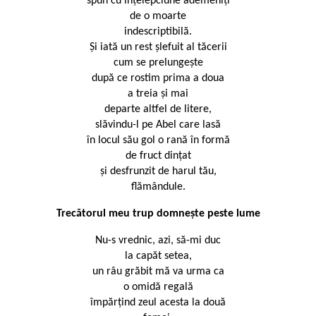
spun cu înţelepciune ademeniţi
de o moarte
indescriptibilă.
Şi iată un rest şlefuit al tăcerii
cum se prelungeşte
după ce rostim prima a doua
a treia şi mai
departe altfel de litere,
slăvindu-l pe Abel care lasă
în locul său gol o rană în formă
de fruct dinţat
şi desfrunzit de harul tău,
flămândule.
Trecătorul meu trup domneşte peste lume
Nu-s vrednic, azi, să-mi duc
la capăt setea,
un râu grăbit mă va urma ca
o omidă regală
împărţind zeul acesta la două