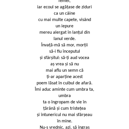
femei,
iar ecoul se agăţase de ziduri
ca un câine
cu mai multe capete, visând
un iepure
mereu alergat în lanţul din
lanul verde.
Învaţă-mă să mor, morţii
să-i fiu începutul
şi sfârşitul: să-ţi aud vocea
aş vrea şi să nu
mai aflu un semn că
ţi-ar aparţine acest
poem lăsat în cuibul de afară.
Îmi aduc aminte cum umbra ta,
umbra
ta o îngropam de vie în
ţărână şi cum tristeţea
şi întunericul nu mai sfârşeau
în mine.
Nu-s vrednic, azi, să îngraş