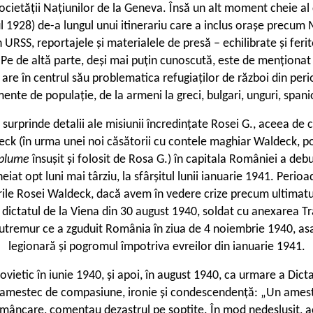
ocietății Națiunilor de la Geneva. Însă un alt moment cheie al ca
nul 1928) de-a lungul unui itinerariu care a inclus orașe precum
 URSS, reportajele și materialele de presă – echilibrate și feri
n. Pe de altă parte, deși mai puțin cunoscută, este de menționat
 are în centrul său problematica refugiaților de război din peri
ente de populație, de la armeni la greci, bulgari, unguri, spanio
 surprinde detalii ale misiunii încredințate Rosei G., aceea d
k (în urma unei noi căsătorii cu contele maghiar Waldeck, potri
 plume
însușit și folosit de Rosa G.) în capitala României a debu
cheiat opt luni mai târziu, la sfârșitul lunii ianuarie 1941. Pe
ările Rosei Waldeck, dacă avem în vedere crize precum ultimat
dictatul de la Viena din 30 august 1940, soldat cu anexarea Tr
utremur ce a zguduit România în ziua de 4 noiembrie 1940, asa
legionară și pogromul împotriva evreilor din ianuarie 1941.
ovietic în iunie 1940, și apoi, în august 1940, ca urmare a Dict
amestec de compasiune, ironie și condescendență: „Un amestec 
e mâncare, comentau dezastrul pe șoptite. În mod nedeslușit, a