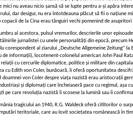
rile mici nu aveau nicio șansă să se lupte pentru a-și apăra inter
lui, dar desigur, nu era întotdeauna plăcut să fii o națiune mică
ub copacii de la Cina erau tânguiri vechi pomenind de asupritori 
umbru al acestora, pulsul vremurilor, descrierile unor episoade
întâlnirile jurnalistei cu unele personalități din epocă, precu
u corespondent al ziarului „Deutsche Allgemeine Zeitung“ la Buc
u de informații), locotenent-colonelul american John Paul Ratay. 
relații cu cercurile diplomatice, politice și militare din capit
a cu Edith von Coler, bunăoară, îi oferă oportunitatea descifr
 al doamnei von Coler despre viața nazistă erau aristocrații ger
ndustriași și diplomați care încheiaseră pace cu regimul, așa c
ști pe care revoluția nazistă îi scosese la lumină sau îi confirm
omânia tragicului an 1940, R.G. Waldeck oferă cititorilor o sur
putări teritoriale, care au lovit societatea românească în tim