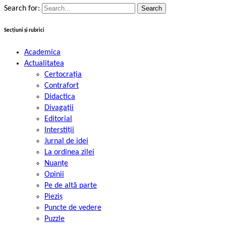
Search for:
Secțiuni și rubrici
Academica
Actualitatea
Certocrația
Contrafort
Didactica
Divagații
Editorial
Interstiții
Jurnal de idei
La ordinea zilei
Nuanțe
Opinii
Pe de altă parte
Pieziș
Puncte de vedere
Puzzle