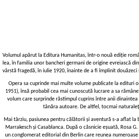
V
olumul apărut la Editura Humanitas, într-o nouă ediție rom
lea, în familia unor bancheri germani de origine evreiască d
vârstă fragedă, în iulie 1920, înainte de a fi împlinit douăzeci 
Opera sa cuprinde mai multe volume publicate la edituri o
1951), însă probabil cea mai cunoscută lucrare a sa rămân
volum care surprinde răstimpul cuprins între anii dinainte
tânăra autoare. De altfel, tocmai naturalețe
Mai târziu, pasiunea pentru călătorii și aventură s-a aflat l
Marrakesch și Casablanca. După o căsnicie eșuată, Rosa G. ave
un conglomerat editorial din Berlin care reunea numeroase rev