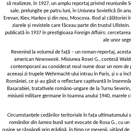
să realizeze, în 1927, un amplu reportaj privind reuniunile S
sale, prelungite pe patru luni, în Uniunea Sovietică (în a
Erevan, Kiev, Harkov și din nou, Moscova. Rod al călătoriei în
ziarele și revistele care făceau parte din trustul Ullstei
publicată în 1937 în prestigioasa
Foreign Affairs
; cercetarea
ale unor segm
Revenind la volumul de față – un roman-reportaj, acesta
american
Newsweek
. Misiunea Rosei G., contesă Waldec
contemporani au considerat noul nume doar un
nom de
aceeași zi trupele Wehrmacht-ului intrau în Paris, și s-a în
României, ce și-au găsit o reflectare captivantă în însemn
Basarabiei, tratativele româno-ungare de la Turnu Severin, 
misiunii militare germane în toamna anului 1940, marele c
Circumstanțele cedărilor teritoriale în fața ultimatumului s
românilor din lumea bună
sunt evocate de Rosa G., cu un 
rușine se răspândi prin grădină, în timp ce mesenii, uitând d