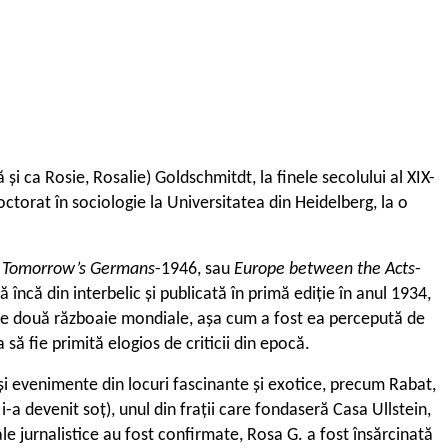
și ca Rosie, Rosalie) Goldschmitdt, la finele secolului al XIX-
torat în sociologie la Universitatea din Heidelberg, la o
f Tomorrow’s Germans
-1946, sau
Europe between the Acts
-
ă încă din interbelic și publicată în primă ediție în anul 1934,
cele două războaie mondiale, așa cum a fost ea percepută de
să fie primită elogios de criticii din epocă.
 și evenimente din locuri fascinante și exotice, precum Rabat,
-a devenit soț), unul din frații care fondaseră Casa Ullstein,
le jurnalistice au fost confirmate, Rosa G. a fost însărcinată