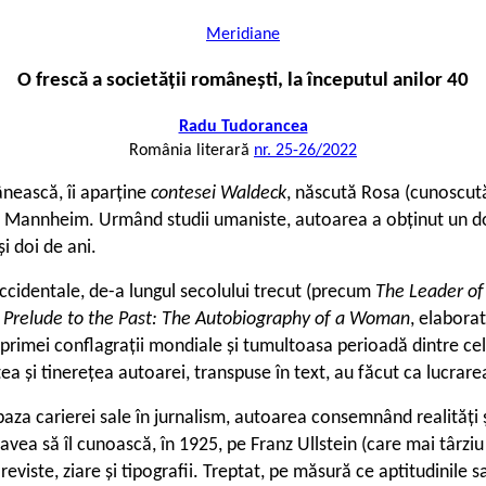
Meridiane
O frescă a societății românești, la începutul anilor 40
Radu Tudorancea
România literară
nr. 25-26/2022
ânească, îi aparține
contesei Waldeck
, născută Rosa (cunoscută 
in Mannheim. Urmând studii umaniste, autoarea a obținut un doc
și doi de ani.
ccidentale, de-a lungul secolului trecut (precum
The Leader o
e
Prelude to the Past: The Autobiography of a Woman
, elaborat
a primei conflagrații mondiale și tumultoasa perioadă dintre 
a și tinerețea autoarei, transpuse în text, au făcut ca lucrarea 
a baza carierei sale în jurnalism, autoarea consemnând realități
a să îl cunoască, în 1925, pe Franz Ullstein (care mai târziu i
iste, ziare și tipografii. Treptat, pe măsură ce aptitudinile sa