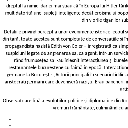
dreptul la nimic, dar ei mai știau că în Europa lui Hitler ță
mult datorită unei supleți inteligente decât eroismului poporu
din viorile țiganilor s
Detaliile privind percepția unor evenimente istorice, ecoul s
din țară, toate acestea sunt completate de conversațiile și 
propagandista nazistă Edith von Coler – înregistrată ca simpl
suspiciuni legate de angrenarea sa, ca agent, într-un servici
rând frumusețea sa i-au înlesnit interacțiunea și bunele 
restaurantele bucureștene cu faimă în epocă. Interacțiune
germane la București: „Actorii principali în scenariul idilic
aristocrați germani care deveniseră naziști. Erau bancheri, i
arti
Observatoare fină a evoluțiilor politice și diplomatice din R
vremuri frământate, culminând cu am