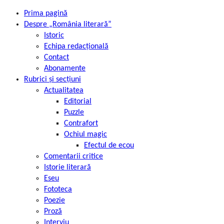
Prima pagină
Despre „România literară”
Istoric
Echipa redacțională
Contact
Abonamente
Rubrici și secțiuni
Actualitatea
Editorial
Puzzle
Contrafort
Ochiul magic
Efectul de ecou
Comentarii critice
Istorie literară
Eseu
Fototeca
Poezie
Proză
Interviu