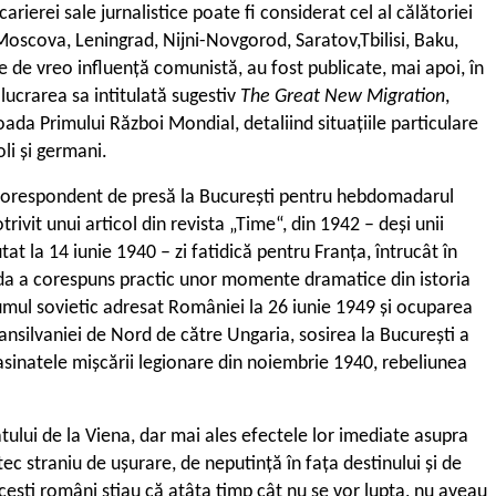
rierei sale jurnalistice poate fi considerat cel al călătoriei
 Moscova, Leningrad, Nijni-Novgorod, Saratov,Tbilisi, Baku,
te de vreo influență comunistă, au fost publicate, mai apoi, în
 lucrarea sa intitulată sugestiv
The Great New Migration
,
oada Primului Război Mondial, detaliind situațiile particulare
li și germani.
e corespondent de presă la București pentru hebdomadarul
vit unui articol din revista „Time“, din 1942 – deși unii
tat la 14 iunie 1940 – zi fatidică pentru Franța, întrucât în
rioada a corespuns practic unor momente dramatice din istoria
umul sovietic adresat României la 26 iunie 1949 și ocuparea
ansilvaniei de Nord de către Ungaria, sosirea la București a
sinatele mișcării legionare din noiembrie 1940, rebeliunea
atului de la Viena, dar mai ales efectele lor imediate asupra
straniu de ușurare, de neputință în fața destinului și de
cești români știau că atâta timp cât nu se vor lupta, nu aveau