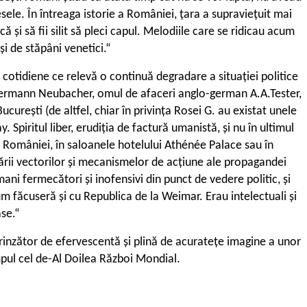
esele. În întreaga istorie a României, țara a supraviețuit mai
 și să fii silit să pleci capul. Melodiile care se ridicau acum
și de stăpâni venetici.“
 cotidiene ce relevă o continuă degradare a situației politice
m Hermann Neubacher, omul de afaceri anglo-german A.A.Tester,
urești (de altfel, chiar în privința Rosei G. au existat unele
Spiritul liber, erudiția de factură umanistă, și nu în ultimul
ala României, în saloanele hotelului Athénée Palace sau în
ării vectorilor și mecanismelor de acțiune ale propagandei
mani fermecători și inofensivi din punct de vedere politic, și
um făcuseră și cu Republica de la Weimar. Erau intelectuali și
ase.“
prinzător de efervescentă și plină de acuratețe imagine a unor
pul cel de-Al Doilea Război Mondial.