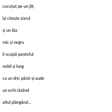
cocoțat pe-un jilț
își citește ziarul
și un ăla
mic și negru
îi scuipă pantoful
nobil și lung
ca un dric până-și aude
un ochi râzând
altul plângând…