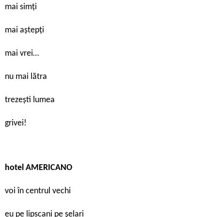
mai simți
mai aștepți
mai vrei…
nu mai lătra
trezești lumea
grivei!
hotel AMERICANO
voi în centrul vechi
eu pe lipscani pe șelari