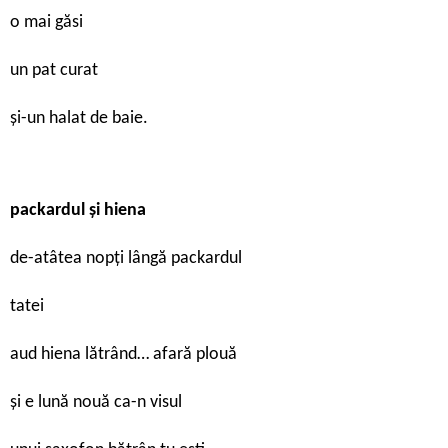
o mai găsi
un pat curat
și-un halat de baie.
packardul și hiena
de-atâtea nopți lângă packardul
tatei
aud hiena lătrând… afară plouă
și e lună nouă ca-n visul