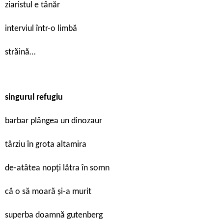
ziaristul e tânăr
interviul într-o limbă
străină…
singurul refugiu
barbar plângea un dinozaur
târziu în grota altamira
de-atâtea nopți lătra în somn
că o să moară și-a murit
superba doamnă gutenberg