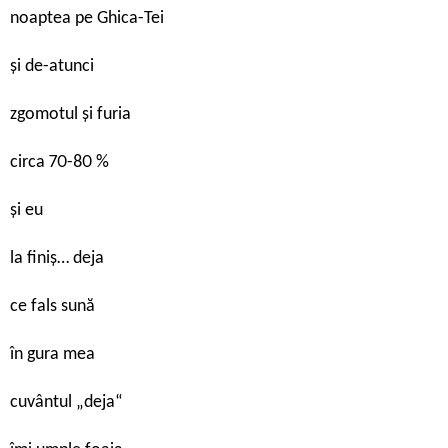
noaptea pe Ghica-Tei
și de-atunci
zgomotul și furia
circa 70-80 %
și eu
la finiș… deja
ce fals sună
în gura mea
cuvântul „deja“