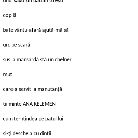
unui saxofon bătrân tu ești
copilă
bate vântu-afară ajută-mă să
urc pe scară
sus la mansardă stă un chelner
mut
care-a servit la manutanță
ții minte ANA KELEMEN
cum te-ntindea pe patul lui
și-ți descheia cu dinții