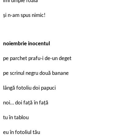
îmi umple foaia
și n-am spus nimic!
noiembrie inocentul
pe parchet prafu-i de-un deget
pe scrinul negru două banane
lângă fotoliu doi papuci
noi… doi față în față
tu în tablou
eu în fotoliul tău