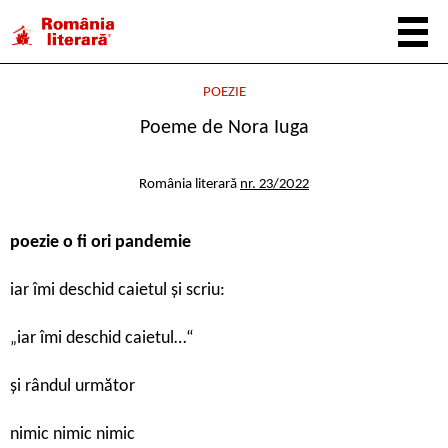
POEZIE
Poeme de Nora Iuga
România literară
nr. 23/2022
poezie o fi ori pandemie
iar îmi deschid caietul și scriu:
iar îmi deschid caietul…“
„
și rândul următor
nimic nimic nimic