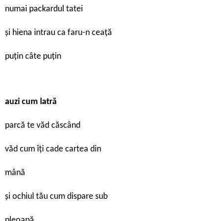
numai packardul tatei
și hiena intrau ca faru-n ceață
puțin câte puțin
auzi cum latră
parcă te văd căscând
văd cum îți cade cartea din
mână
și ochiul tău cum dispare sub
pleoapă