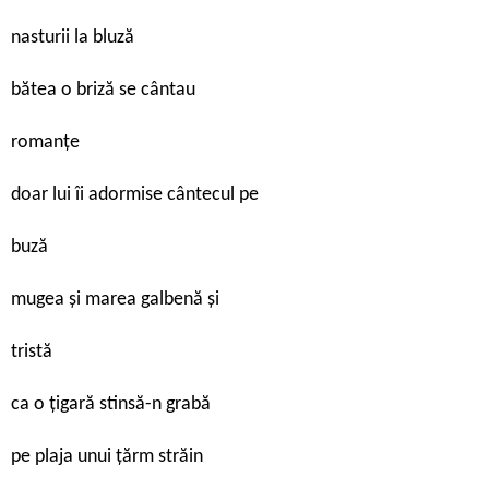
nasturii la bluză
bătea o briză se cântau
romanțe
doar lui îi adormise cântecul pe
buză
mugea și marea galbenă și
tristă
ca o țigară stinsă-n grabă
pe plaja unui țărm străin