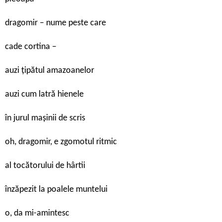
dragomir – nume peste care
cade cortina –
auzi țipătul amazoanelor
auzi cum latră hienele
în jurul mașinii de scris
oh, dragomir, e zgomotul ritmic
al tocătorului de hârtii
înzăpezit la poalele muntelui
o, da mi-amintesc