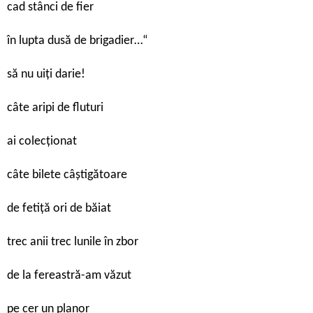
cad stânci de fier
în lupta dusă de brigadier…“
să nu uiți darie!
câte aripi de fluturi
ai colecționat
câte bilete câștigătoare
de fetiță ori de băiat
trec anii trec lunile în zbor
de la fereastră-am văzut
pe cer un planor