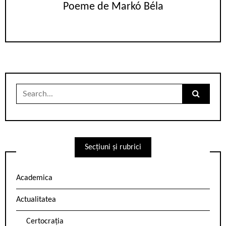
Poeme de Markó Béla
Search
for:
Secțiuni și rubrici
Academica
Actualitatea
Certocrația