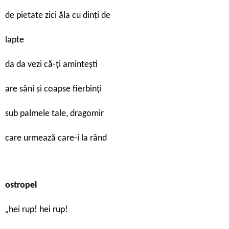
de pietate zici ăla cu dinți de
lapte
da da vezi că-ți amintești
are sâni și coapse fierbinți
sub palmele tale, dragomir
care urmează care-i la rând
ostropel
hei rup! hei rup!
„