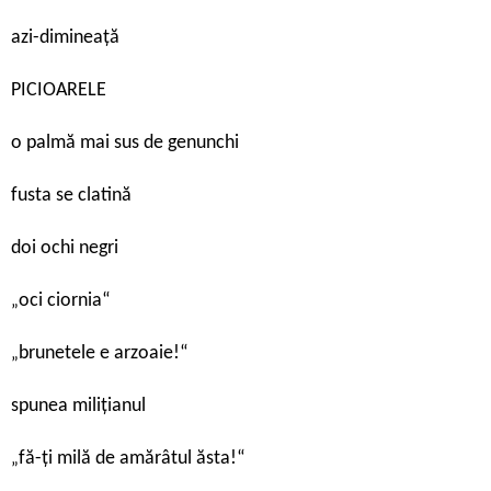
azi-dimineață
PICIOARELE
o palmă mai sus de genunchi
fusta se clatină
doi ochi negri
oci ciornia“
„
brunetele e arzoaie!“
„
spunea milițianul
fă-ți milă de amărâtul ăsta!“
„