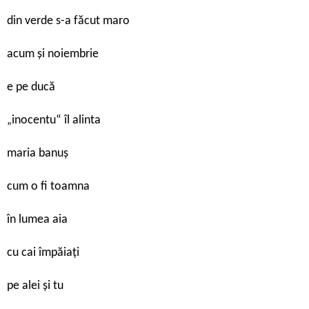
din verde s-a făcut maro
acum și noiembrie
e pe ducă
inocentu“ îl alinta
„
maria banuș
cum o fi toamna
în lumea aia
cu cai împăiați
pe alei și tu