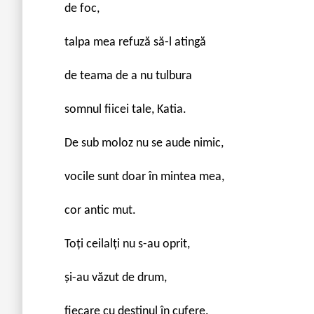
de foc,
talpa mea refuză să-l atingă
de teama de a nu tulbura
somnul fiicei tale, Katia.
De sub moloz nu se aude nimic,
vocile sunt doar în mintea mea,
cor antic mut.
Toți ceilalți nu s-au oprit,
și-au văzut de drum,
fiecare cu destinul în cufere.