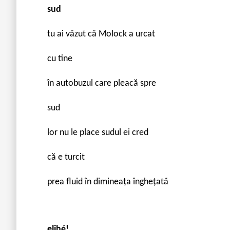
sud
tu ai văzut că Molock a urcat
cu tine
în autobuzul care pleacă spre
sud
lor nu le place sudul ei cred
că e turcit
prea fluid în dimineața înghețată
elihé!