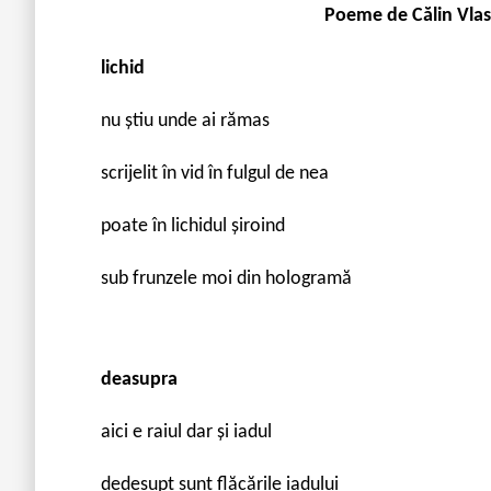
Poeme de
Călin Vla
lichid
nu știu unde ai rămas
scrijelit în vid în fulgul de nea
poate în lichidul șiroind
sub frunzele moi din hologramă
deasupra
aici e raiul dar și iadul
dedesupt sunt flăcările iadului