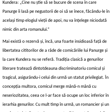
Kundera: „Cine nu știe să se bucure de scena în care
Panurge îi lasă pe negustorii de oi să se înece, făcându-le în
același timp elogiul vieții de apoi, nu va înțelege niciodată
nimic din arta romanului.“
Mai există o rezervă și, încă, una foarte insidioasă față de
libertatea cititorilor de a râde de comicăriile lui Panurge și
la care Kundera nu se referă. Tradiția clasică a genurilor
literare tratează dintotdeauna discriminatoriu comicul și
tragicul, asigurându-i celui din urmă un statut privilegiat. În
concepția multora, comicul merge mână-n mână cu
neseriozitatea, ceea ce l-ar face să ocupe un loc inferior în
ierarhia genurilor. Cu mult timp în urmă, un romancier și un