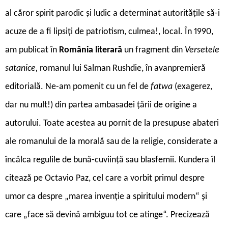
al căror spirit parodic și ludic a determinat autoritățile să-i
acuze de a fi lipsiți de patriotism, culmea!, local. În 1990,
am publicat în
România literar
ă
un fragment din
Versetele
satanice,
romanul lui Salman Rushdie, în avanpremieră
editorială. Ne-am pomenit cu un fel de
fatwa
(exagerez,
dar nu mult!) din partea ambasadei țării de origine a
autorului. Toate acestea au pornit de la presupuse abateri
ale romanului de la morală sau de la religie, considerate a
încălca regulile de bună-cuviință sau blasfemii. Kundera îl
citează pe Octavio Paz, cel care a vorbit primul despre
umor ca despre „marea invenție a spiritului modern“ și
care „face să devină ambiguu tot ce atinge“. Precizează