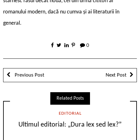
stârnesc râsul decât nouă, cei din urmă cititori ai
romanului modern, dacă nu cumva și ai literaturii în
general.
0
Previous Post
Next Post
Related Posts
EDITORIAL
Ultimul editorial: „Dura lex sed lex?”