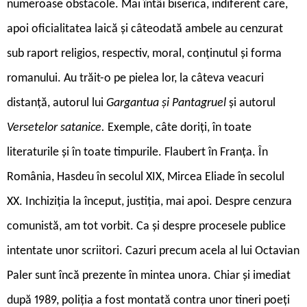
numeroase obstacole. Mai întâi biserica, indiferent care,
apoi oficialitatea laică și câteodată ambele au cenzurat
sub raport religios, respectiv, moral, conținutul și forma
romanului. Au trăit-o pe pielea lor, la câteva veacuri
distanță, autorul lui
Gargantua și Pantagruel
și autorul
Versetelor satanice.
Exemple, câte doriți, în toate
literaturile și în toate timpurile. Flaubert în Franța. În
România, Hasdeu în secolul XIX, Mircea Eliade în secolul
XX. Inchiziția la început, justiția, mai apoi. Despre cenzura
comunistă, am tot vorbit. Ca și despre procesele publice
intentate unor scriitori. Cazuri precum acela al lui Octavian
Paler sunt încă prezente în mintea unora. Chiar și imediat
după 1989, poliția a fost montată contra unor tineri poeți