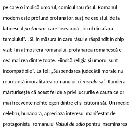
pe care o implică umorul, comicul sau râsul. Romanul
modern este profund profanator, susține eseistul, de la
latinescul
profanum,
care înseamnă „locul din afara
templului“. „Și, în măsura în care râsul e răspândit în chip
vizibil în atmosfera romanului, profanarea romanescă e
cea mai rea dintre toate. Fiindcă religia și umorul sunt
incompatibile“. La fel: „Suspendarea judecății morale nu
reprezintă imoralitatea romanului, ci
morala
sa“. Kundera
mărturisește că acest fel de a privi lucrurile e cauza celor
mai frecvente neînțelegeri dintre el și cititorii săi. Un medic
celebru, bunăoară, apreciază interesul manifestat de
protagonistul romanului
Valsul de adio
pentru inseminarea