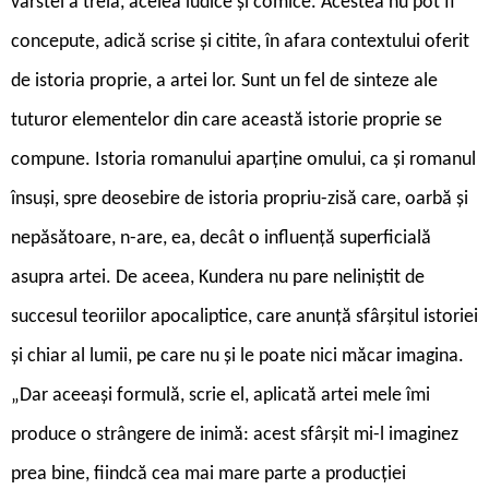
vârstei a treia, acelea ludice și comice. Acestea nu pot fi
concepute, adică scrise și citite, în afara contextului oferit
de istoria proprie, a artei lor. Sunt un fel de sinteze ale
tuturor elementelor din care această istorie proprie se
compune. Istoria romanului aparține omului, ca și romanul
însuși, spre deosebire de istoria propriu-zisă care, oarbă și
nepăsătoare, n-are, ea, decât o influență superficială
asupra artei. De aceea, Kundera nu pare neliniștit de
succesul teoriilor apocaliptice, care anunță sfârșitul istoriei
și chiar al lumii, pe care nu și le poate nici măcar imagina.
„Dar aceeași formulă, scrie el, aplicată artei mele îmi
produce o strângere de inimă: acest sfârșit mi-l imaginez
prea bine, fiindcă cea mai mare parte a producției