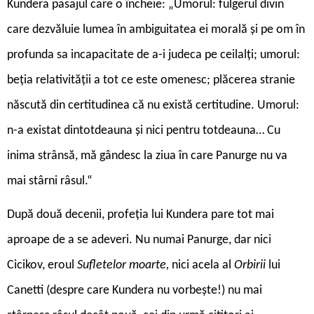
Kundera pasajul care o încheie: „Umorul: fulgerul divin
care dezvăluie lumea în ambiguitatea ei morală și pe om în
profunda sa incapacitate de a-i judeca pe ceilalți; umorul:
beția relativității a tot ce este omenesc; plăcerea stranie
născută din certitudinea că nu există certitudine. Umorul:
n-a existat dintotdeauna și nici pentru totdeauna… Cu
inima strânsă, mă gândesc la ziua în care Panurge nu va
mai stârni râsul.“
După două decenii, profeția lui Kundera pare tot mai
aproape de a se adeveri. Nu numai Panurge, dar nici
Cicikov, eroul
Sufletelor moarte,
nici acela al
Orbirii
lui
Canetti (despre care Kundera nu vorbește!) nu mai