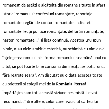
romanești de astăzi e alcătuită din romane situate în afara
istoriei romanului: confesiuni romanțate, reportaje
romanțate, reglări de conturi romanțate, indiscreții
romanțate, lecții politice romanțate, deflorări romanțate,
nașteri romanțate…“ și lista continuă. Acestea „nu spun
nimic, n-au nicio ambiție estetică, nu schimbă cu nimic nici
înțelegerea omului, nici forma romanului, seamănă unul cu
altul, se pot foarte bine consuma dimineața, se pot arunca
fără regrete seara“. Am discutat nu o dată acestea toate
cu prietenii și colegii mei de la
România
literară
.
Împărtășim cam toți această viziune pesimistă. Le voi
recomanda, între altele, celor care n-au citit cartea lui