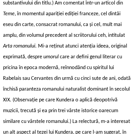
substantivului din titlu.) Am comentat într-un articol din
Teme
, în momentul apariției ediției franceze, cel dintâi
eseu din carte, consacrat romanului, ca și cel, mult mai
amplu, din volumul precedent al scriitorului ceh, intitulat
Arta romanului.
Mi-a reținut atunci atenția ideea, original
exprimată, despre
umorul
care ar defini genul literar cu
pricina în epoca modernă, reînnodând cu spiritul lui
Rabelais sau Cervantes din urmă cu cinci sute de ani, odată
închisă paranteza romanului naturalist dominant în secolul
XIX. (Observație pe care Kundera o aplică deopotrivă
muzicii, trecută și ea prin trei vârste istorice oarecum
similare cu vârstele romanului.) La relectură, m-a interesat
un alt aspect al tezei lui Kundera, pe care l-am sugerat, în