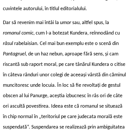
cuvintele autorului, în titlul editorialului.
Dar să revenim mai întâi la
umor
sau, altfel spus, la
romanul comic
, cum l-a botezat Kundera, reînnodând cu
râsul
rabelaisian. Cel mai bun exemplu este o scenă din
Pantagruel
, de un haz nebun, aproape fără sens, și cam
riscantă sub raport moral, pe care tânărul Kundera o citise
în câteva rânduri unor colegi de aceeași vârstă din căminul
muncitoresc unde locuia. În loc să fie revoltați de gestul
obscen al lui Panurge, aceștia izbucnesc în râs ori de câte
ori ascultă povestirea. Ideea este că romanul se situează
în chip normal în „teritoriul pe care judecata morală este
suspendată“. Suspendarea se realizează prin ambiguitatea