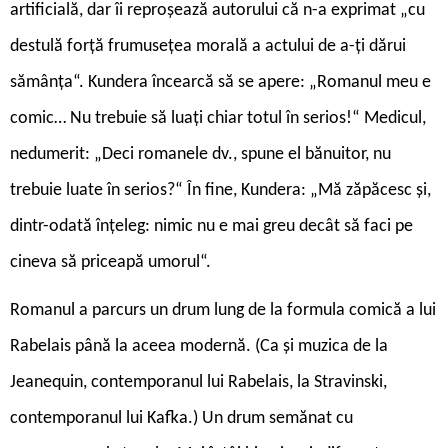
artificială, dar îi reproșează autorului că n-a exprimat „cu
destulă forță frumusețea morală a actului de a-ți dărui
sămânța“. Kundera încearcă să se apere: „Romanul meu e
comic… Nu trebuie să luați chiar totul în serios!“ Medicul,
nedumerit: „Deci romanele dv., spune el bănuitor, nu
trebuie luate în serios?“ În fine, Kundera: „Mă zăpăcesc și,
dintr-odată înțeleg: nimic nu e mai greu decât să faci pe
cineva să priceapă umorul“.
Romanul a parcurs un drum lung de la formula comică a lui
Rabelais până la aceea modernă. (Ca și muzica de la
Jeanequin, contemporanul lui Rabelais, la Stravinski,
contemporanul lui Kafka.) Un drum semănat cu