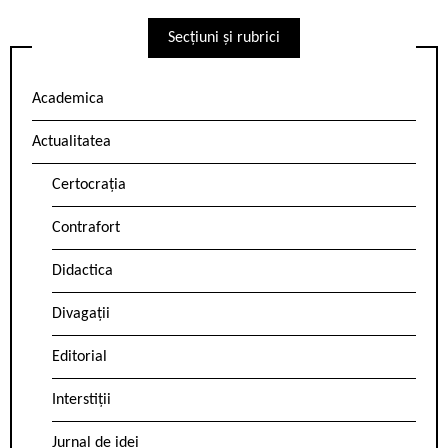
Secțiuni și rubrici
Academica
Actualitatea
Certocrația
Contrafort
Didactica
Divagații
Editorial
Interstiții
Jurnal de idei