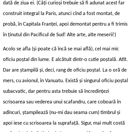
dată de ziua ei. (Câți curioși trebuie să fi adunat acest far
construit integral la Paris, atunci cînd a fost montat, de
probă, în Capitala Franței, apoi demontat pentru a fi trimis
în ținutul din Pacificul de Sud! Alte arte, alte meserii!)
Acolo se afla (și poate că încă se mai află), cel mai mic
oficiu poștal din lume. E alcătuit dintr-o cutie poștală. Atît.
Dar are ștampilă și, deci, rang de oficiu poștal. La o oră de
mers, cu avionul, în Vanuatu. Există și singurul oficiu poștal
subacvatic, dar pentru asta trebuie să încredințezi
scrisoarea sau vederea unui scafandru, care coboară în
adîncuri, ștampilează (nu-mi dau seama cum) timbrul și
apoi iese cu scrisoarea la suprafață. Sigur, mai mult costă