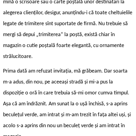
mînă o scrisoare sau o carte poștală unor destinatari la
alegerea clienților, desigur, anunțîndu-i că toate cheltuielile
legate de trimitere sînt suportate de firmă. Nu trebuie să
mergi să depui „trimiterea“ la poștă, există chiar în
magazin o cutie poștală foarte elegantă, cu ornamente
strălucitoare.
Prima dată am refuzat invitația, mă grăbeam. Dar soarta
m-a adus, din nou, pe aceeași stradă și mi-a pus la
dispoziție o oră în care trebuia să-mi omor cumva timpul.
Așa că am îndrăznit. Am sunat la o ușă închisă, s-a aprins
beculețul verde, am intrat și m-am trezit în fața altei uși, și
acolo s-a aprins din nou un beculeț verde și am intrat în