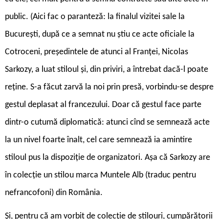
public. (Aici fac o paranteză: la finalul vizitei sale la
București, după ce a semnat nu știu ce acte oficiale la
Cotroceni, președintele de atunci al Franței, Nicolas
Sarkozy, a luat stiloul și, din priviri, a întrebat dacă-l poate
reține. S-a făcut zarvă la noi prin presă, vorbindu-se despre
gestul deplasat al francezului. Doar că gestul face parte
dintr-o cutumă diplomatică: atunci cînd se semnează acte
la un nivel foarte înalt, cel care semnează ia amintire
stiloul pus la dispoziție de organizatori. Așa că Sarkozy are
în colecție un stilou marca Muntele Alb (traduc pentru
nefrancofoni) din România.
Și, pentru că am vorbit de colecție de stilouri, cumpărătorii