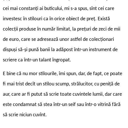
cei mai constanți ai buticului, mi s-a spus, sînt cei care
investesc în stilouri ca în orice obiect de preț. Există
colecții produse în număr limitat, la prețuri de zeci de mii
de euro, care se adresează unor astfel de colecționari
dispuși să-și pună banii la adăpost într-un instrument de
scriere ca într-un talant îngropat.
E bine că nu mor stilourile, îmi spun, dar, de fapt, ce poate
fi mai trist decît un stilou scump, strălucitor, cu peniță de
aur, care ar fi putut să scrie toate cuvintele lumii, dar care
este condamnat să stea într-un seif sau într-o vitrină fără
să scrie niciun cuvînt.