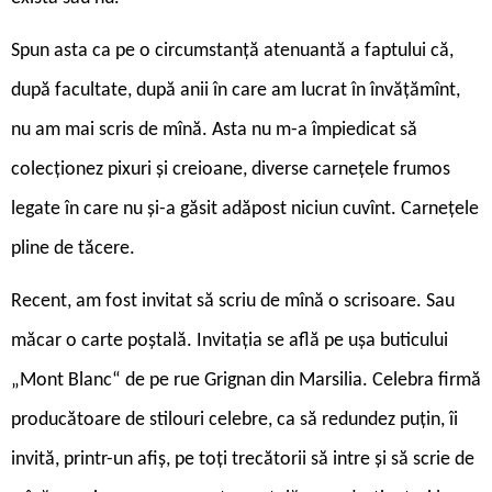
Spun asta ca pe o circumstanță atenuantă a faptului că,
după facultate, după anii în care am lucrat în învățămînt,
nu am mai scris de mînă. Asta nu m-a împiedicat să
colecționez pixuri și creioane, diverse carnețele frumos
legate în care nu și-a găsit adăpost niciun cuvînt. Carnețele
pline de tăcere.
Recent, am fost invitat să scriu de mînă o scrisoare. Sau
măcar o carte poștală. Invitația se află pe ușa buticului
„Mont Blanc“ de pe rue Grignan din Marsilia. Celebra firmă
producătoare de stilouri celebre, ca să redundez puțin, îi
invită, printr-un afiș, pe toți trecătorii să intre și să scrie de