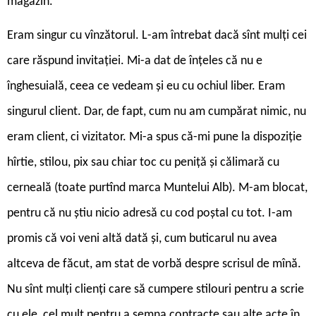
magazin.
Eram singur cu vînzătorul. L-am întrebat dacă sînt mulți cei
care răspund invitației. Mi-a dat de înțeles că nu e
înghesuială, ceea ce vedeam și eu cu ochiul liber. Eram
singurul client. Dar, de fapt, cum nu am cumpărat nimic, nu
eram client, ci vizitator. Mi-a spus că-mi pune la dispoziție
hîrtie, stilou, pix sau chiar toc cu peniță și călimară cu
cerneală (toate purtînd marca Muntelui Alb). M-am blocat,
pentru că nu știu nicio adresă cu cod poștal cu tot. I-am
promis că voi veni altă dată și, cum buticarul nu avea
altceva de făcut, am stat de vorbă despre scrisul de mînă.
Nu sînt mulți clienți care să cumpere stilouri pentru a scrie
cu ele, cel mult pentru a semna contracte sau alte acte în