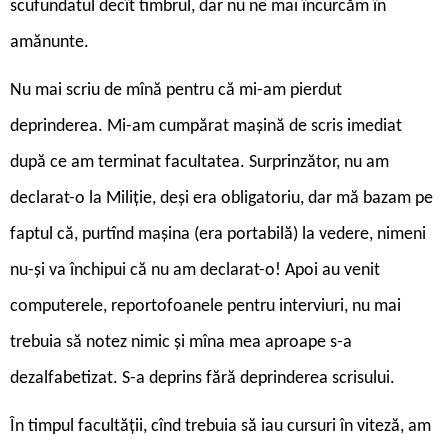
scufundatul decît timbrul, dar nu ne mai încurcăm în
amănunte.
Nu mai scriu de mînă pentru că mi-am pierdut
deprinderea. Mi-am cumpărat mașină de scris imediat
după ce am terminat facultatea. Surprinzător, nu am
declarat-o la Miliție, deși era obligatoriu, dar mă bazam pe
faptul că, purtînd mașina (era portabilă) la vedere, nimeni
nu-și va închipui că nu am declarat-o! Apoi au venit
computerele, reportofoanele pentru interviuri, nu mai
trebuia să notez nimic și mîna mea aproape s-a
dezalfabetizat. S-a deprins fără deprinderea scrisului.
În timpul facultății, cînd trebuia să iau cursuri în viteză, am