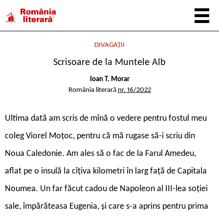
DIVAGAȚII
Scrisoare de la Muntele Alb
Ioan T. Morar
România literară
nr. 16/2022
U
ltima dată am scris de mînă o vedere pentru fostul meu
coleg Viorel Moțoc, pentru că mă rugase să-i scriu din
Noua Caledonie. Am ales să o fac de la Farul Amedeu,
aflat pe o insulă la cîțiva kilometri în larg față de Capitala
Noumea. Un far făcut cadou de Napoleon al III-lea soției
sale, împărăteasa Eugenia, și care s-a aprins pentru prima