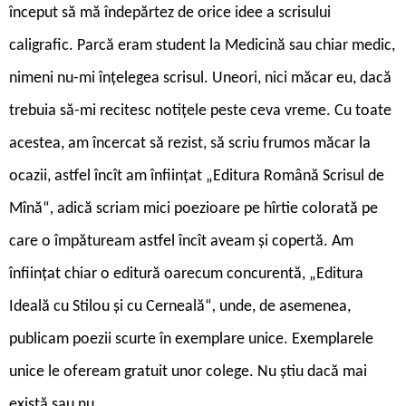
început să mă îndepărtez de orice idee a scrisului
caligrafic. Parcă eram student la Medicină sau chiar medic,
nimeni nu-mi înțelegea scrisul. Uneori, nici măcar eu, dacă
trebuia să-mi recitesc notițele peste ceva vreme. Cu toate
acestea, am încercat să rezist, să scriu frumos măcar la
ocazii, astfel încît am înființat „Editura Română Scrisul de
Mînă“
,
adică scriam mici poezioare pe hîrtie colorată pe
care o împătuream astfel încît aveam și copertă. Am
înființat chiar o editură oarecum concurentă, „Editura
Ideală cu Stilou și cu Cerneală“
,
unde, de asemenea,
publicam poezii scurte în exemplare unice. Exemplarele
unice le ofeream gratuit unor colege. Nu știu dacă mai
există sau nu.