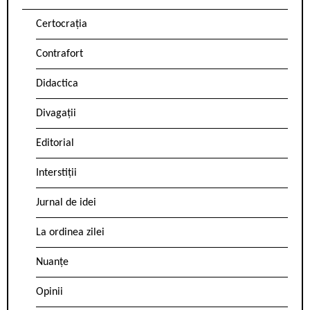
Certocrația
Contrafort
Didactica
Divagații
Editorial
Interstiții
Jurnal de idei
La ordinea zilei
Nuanțe
Opinii