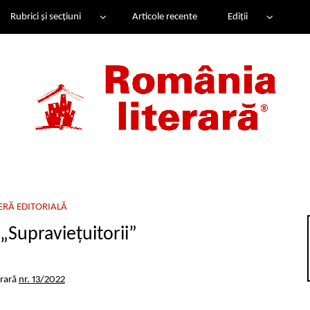
Rubrici și secțiuni
Articole recente
Ediții
RĂ EDITORIALĂ
„Supraviețuitorii”
erară
nr. 13/2022