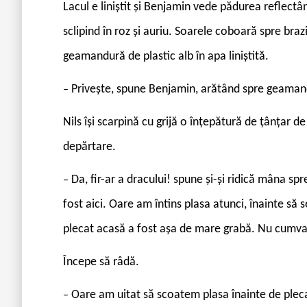
Lacul e liniștit și Benjamin vede pădurea reflec
sclipind în roz și auriu. Soarele coboară spre braz
geamandură de plastic alb în apa liniștită.
Privește, spune Benjamin, arătând spre geaman
–
Nils își scarpină cu grijă o înțepătură de țânțar d
depărtare.
Da, fir-ar a dracului! spune și-și ridică mâna sp
–
fost aici. Oare am întins plasa atunci, înainte să
plecat acasă a fost așa de mare grabă. Nu cumva
Începe să râdă.
Oare am uitat să scoatem plasa înainte de plec
–