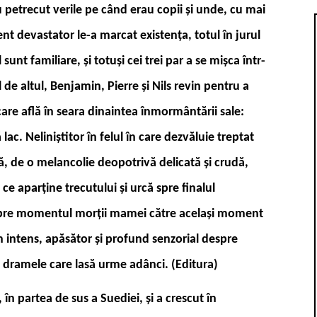
-au petrecut verile pe când erau copii și unde, cu mai
nt devastator le-a marcat existența, totul în jurul
 sunt familiare, și totuși cei trei par a se mișca într-
l de altul, Benjamin, Pierre și Nils revin pentru a
are află în seara dinaintea înmormântării sale:
lac. Neliniștitor în felul în care dezvăluie treptat
tă, de o melancolie deopotrivă delicată și crudă,
 ce aparține trecutului și urcă spre finalul
inspre momentul morții mamei către același moment
n intens, apăsător și profund senzorial despre
u dramele care lasă urme adânci. (E
ditura)
în partea de sus a Suediei, și a crescut în