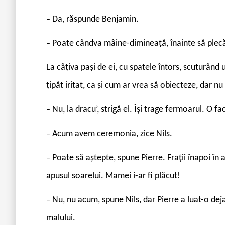
Da, răspunde Benjamin.
–
Poate cândva mâine-dimineață, înainte să ple
–
La câțiva pași de ei, cu spatele întors, scuturând 
țipăt iritat, ca și cum ar vrea să obiecteze, dar nu
Nu, la dracu’, strigă el. Își trage fermoarul. O 
–
Acum avem ceremonia, zice Nils.
–
Poate să aștepte, spune Pierre. Frații înapoi în 
–
apusul soarelui. Mamei i-ar fi plăcut!
Nu, nu acum, spune Nils, dar Pierre a luat-o deja
–
malului.