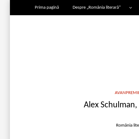
Prima pagină
Despre „România literară”
AVANPREMIE
Alex Schulman, 
România lit