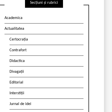
Secțiuni și rubrici
Academica
Actualitatea
Certocrația
Contrafort
Didactica
Divagații
Editorial
Interstiții
Jurnal de idei