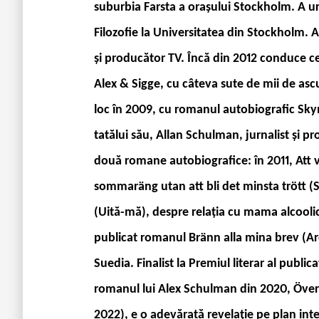
suburbia Farsta a orașului Stockholm. A ur
Filozofie la Universitatea din Stockholm. Ar
și producător TV. Încă din 2012 conduce c
Alex & Sigge, cu câteva sute de mii de ascu
loc în 2009, cu romanul autobiografic Skyn
tatălui său, Allan Schulman, jurnalist și p
două romane autobiografice: în 2011, Att
sommaräng utan att bli det minsta trött (Să
(Uită-mă), despre relația cu mama alcoolică
publicat romanul Bränn alla mina brev (Arde
Suedia. Finalist la Premiul literar al public
romanul lui Alex Schulman din 2020, Överl
2022), e o adevărată revelație pe plan inter