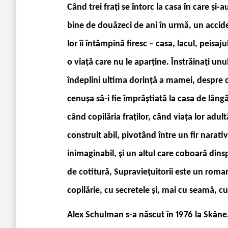
Când trei frați se întorc la casa în care și
bine de douăzeci de ani în urmă, un accide
lor îi întâmpină firesc – casa, lacul, peisajul
o viață care nu le aparține. Înstrăinați unu
îndeplini ultima dorință a mamei, despre c
cenușa să-i fie împrăștiată la casa de lângă 
când copilăria fraților, când viața lor adul
construit abil, pivotând între un fir narativ
inimaginabil, și un altul care coboară d
de cotitură, Supraviețuitorii este un roma
copilărie, cu secretele și, mai cu seamă, c
Alex Schulman s-a născut în 1976 la Skåne, 