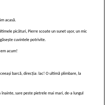
căm acasă.
ultimele picături, Pierre scoate un sunet ușor, un mic
 găsește cuvintele potrivite.
facem acum!
aceeași barcă, direcția: lac! O ultimă plimbare, la
 înainte, sare peste pietrele mai mari, de-a lungul