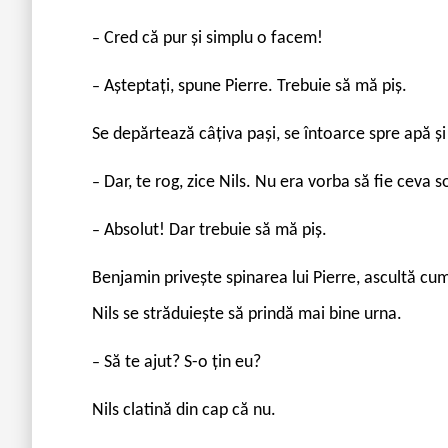
Cred că pur și simplu o facem!
–
Așteptați, spune Pierre. Trebuie să mă piș.
–
Se depărtează câțiva pași, se întoarce spre apă și
Dar, te rog, zice Nils. Nu era vorba să fie ceva 
–
Absolut! Dar trebuie să mă piș.
–
Benjamin privește spinarea lui Pierre, ascultă cu
Nils se străduiește să prindă mai bine urna.
Să te ajut? S-o țin eu?
–
Nils clatină din cap că nu.