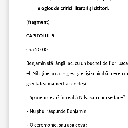
elogios de criticii literari și cititori.
(fragment)
CAPITOLUL 5
Ora 20:00
Benjamin stă lângă lac, cu un buchet de flori usca
el. Nils ține urna. E grea și el își schimbă mereu 
greutatea mamei l-ar copleși.
Spunem ceva? întreabă Nils. Sau cum se face?
–
Nu știu, răspunde Benjamin.
–
O ceremonie, sau așa ceva?
–