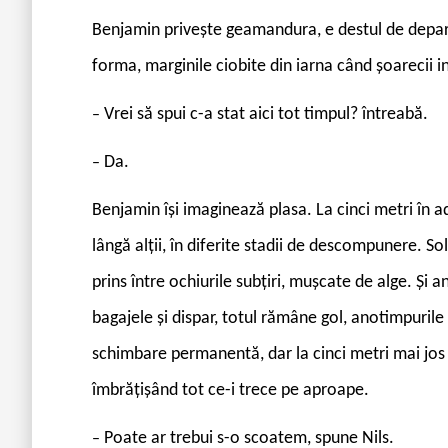
Benjamin privește geamandura, e destul de departe
forma, marginile ciobite din iarna când șoarecii 
Vrei să spui c-a stat aici tot timpul? întreabă.
–
Da.
–
Benjamin își imaginează plasa. La cinci metri în a
lângă alții, în diferite stadii de descompunere. Solz
prins între ochiurile subțiri, mușcate de alge. Și ani
bagajele și dispar, totul rămâne gol, anotimpurile s
schimbare permanentă, dar la cinci metri mai jos
îmbrățișând tot ce-i trece pe aproape.
Poate ar trebui s-o scoatem, spune Nils.
–