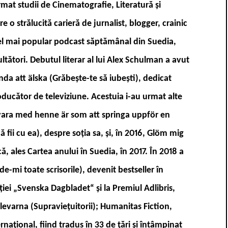
mat studii de Cinematografie, Literatură și
e o strălucită carieră de jurnalist, blogger, crainic
el mai popular podcast săptămânal din Suedia,
ltători. Debutul literar al lui Alex Schulman a avut
da att älska (Grăbește-te să iubești), dedicat
roducător de televiziune. Acestuia i-au urmat alte
 vara med henne är som att springa uppför en
 fii cu ea), despre soția sa, și, în 2016, Glöm mig
, ales Cartea anului în Suedia, în 2017. În 2018 a
-mi toate scrisorile), devenit bestseller în
ației „Svenska Dagbladet“ și la Premiul Adlibris,
evarna (Supraviețuitorii); Humanitas Fiction,
național, fiind tradus în 33 de țări și întâmpinat