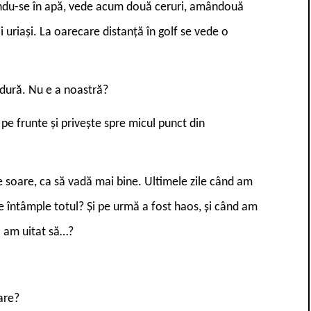
tându-se în apă, vede acum două ceruri, amândouă
ii uriași. La oarecare distanță în golf se vede o
dură. Nu e a noastră?
e pe frunte și privește spre micul punct din
re soare, ca să vadă mai bine. Ultimele zile când am
 se întâmple totul? Și pe urmă a fost haos, și când am
 am uitat să…?
are?