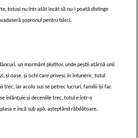
, totuși nu într-atât încât să nu-i poată distinge
invadaseră șopronul pentru bărci.
dâncuri, un mormânt plutitor, unde peștii atârnă unii
i, și oase, și ochi care privesc în întuneric, totul
i trec, iar acolo sus se petrec lucruri, familii își fac
e înlănțuie și deceniile trec, totul e într-o
 plasa e încă sub apă, așteptând răbdătoare,