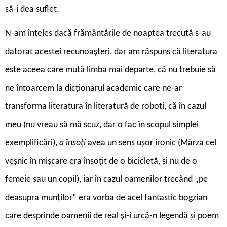
să-i dea suflet.
N-am înțeles dacă frământările de noaptea trecută s-au
datorat acestei recunoașteri, dar am răspuns că literatura
este aceea care mută limba mai departe, că nu trebuie să
ne întoarcem la dicționarul academic care ne-ar
transforma literatura în literatură de roboți, că în cazul
meu (nu vreau să mă scuz, dar o fac în scopul simplei
exemplificări),
a însoți
avea un sens ușor ironic (Mârza cel
veșnic în mișcare era însoțit de o bicicletă, și nu de o
femeie sau un copil), iar în cazul oamenilor trecând „pe
deasupra munților“ era vorba de acel fantastic bogzian
care desprinde oamenii de real și-i urcă-n legendă și poem