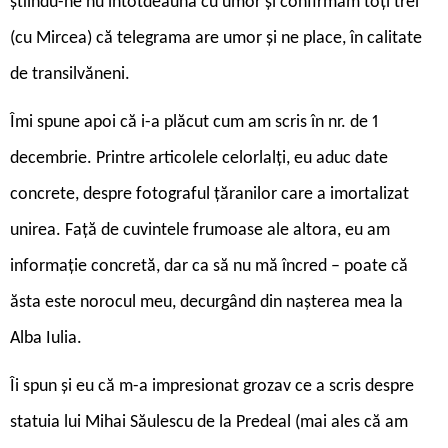
știindu-ne nu întotdeauna cu umor și confirmăm toți trei
(cu Mircea) că telegrama are umor și ne place, în calitate
de transilvăneni.
Îmi spune apoi că i-a plăcut cum am scris în nr. de 1
decembrie. Printre articolele celorlalți, eu aduc date
concrete, despre fotograful țăranilor care a imortalizat
unirea. Față de cuvintele frumoase ale altora, eu am
informație concretă, dar ca să nu mă încred – poate că
ăsta este norocul meu, decurgând din nașterea mea la
Alba Iulia.
Îi spun și eu că m-a impresionat grozav ce a scris despre
statuia lui Mihai Săulescu de la Predeal (mai ales că am