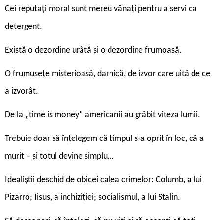
Cei reputați moral sunt mereu vânați pentru a servi ca
detergent.
Există o dezordine urâtă și o dezordine frumoasă.
O frumusețe misterioasă, darnică, de izvor care uită de ce
a izvorât.
De la „time is money“ americanii au grăbit viteza lumii.
Trebuie doar să înțelegem că timpul s-a oprit în loc, că a
murit – și totul devine simplu…
Idealiștii deschid de obicei calea crimelor: Columb, a lui
Pizarro; Iisus, a inchiziției; socialismul, a lui Stalin.