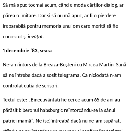
Să mă apuc tocmai acum, când e moda cărților-dialog, ar
părea o imitare. Dar și să nu mă apuc, ar fi o pierdere
ireparabilă pentru memoria unui om care merită să fie
cunoscut și
învățat
.
1 decembrie ‘83, seara
Ne-am întors de la Breaza-Bușteni cu Mircea Martin. Sună
să ne întrebe dacă a sosit telegrama. Ca niciodată n-am
controlat cutia de scrisori.
Textul este: „Binecuvântați fie cei ce acum 65 de ani au
părăsit biberonul habsburgic reîntorcându-se la sânul
patriei mamă“. Ne (se) întreabă dacă nu ne-am supărat,