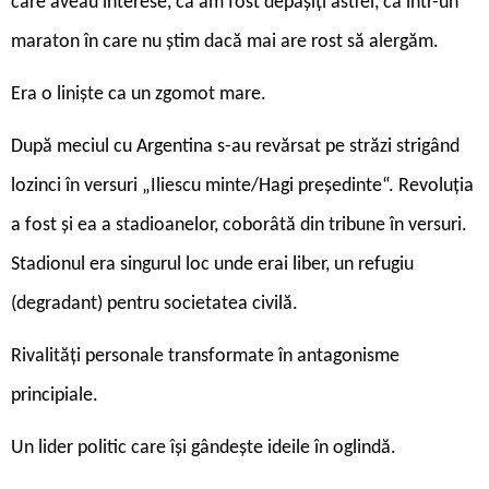
care aveau interese, că am fost depășiți astfel, ca într-un
maraton în care nu știm dacă mai are rost să alergăm.
Era o liniște ca un zgomot mare.
După meciul cu Argentina s-au revărsat pe străzi strigând
lozinci în versuri „Iliescu minte/Hagi președinte“. Revoluția
a fost și ea a stadioanelor, coborâtă din tribune în versuri.
Stadionul era singurul loc unde erai liber, un refugiu
(degradant) pentru societatea civilă.
Rivalități personale transformate în antagonisme
principiale.
Un lider politic care își gândește ideile în oglindă.