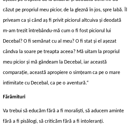
căzut pe propriul meu picior, de la gleznă în jos, spre labă. Îl
priveam ca și când aș fi privit piciorul altcuiva și deodată
m-am trezit întrebându-mă cum o fi fost piciorul lui
Decebal? O fi semănat cu al meu? O fi stat și el așezat
cândva la soare pe treapta aceea? Mă uitam la propriul
meu picior și mă gândeam la Decebal, iar această
comparație, această apropiere o simțeam ca pe o mare
intimitate cu Decebal, ca pe o aventură.“
Fărâmituri
Va trebui să educăm fără a fi moraliști, să aducem aminte
fără a fi pisălogi, să criticăm fără a fi intoleranți.