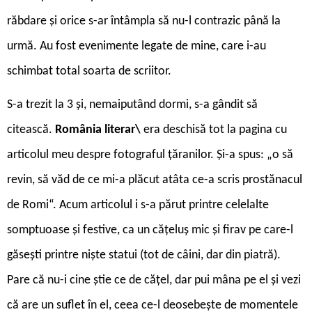
răbdare și orice s-ar întâmpla să nu-l contrazic până la
urmă. Au fost evenimente legate de mine, care i-au
schimbat total soarta de scriitor.
S-a trezit la 3 și, nemaiputând dormi, s-a gândit să
citească.
România literar\
era deschisă tot la pagina cu
articolul meu despre fotograful țăranilor. Și-a spus: „o să
revin, să văd de ce mi-a plăcut atâta ce-a scris prostănacul
de Romi“. Acum articolul i s-a părut printre celelalte
somptuoase și festive, ca un cățeluș mic și firav pe care-l
găsești printre niște statui (tot de câini, dar din piatră).
Pare că nu-i cine știe ce de cățel, dar pui mâna pe el și vezi
că are un suflet în el, ceea ce-l deosebește de momentele