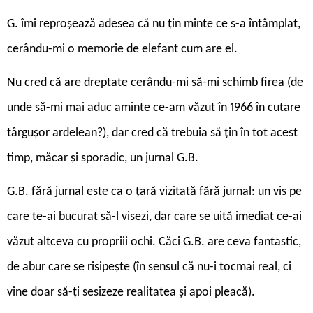
G. îmi reproșează adesea că nu țin minte ce s-a întâmplat,
cerându-mi o memorie de elefant cum are el.
Nu cred că are dreptate cerându-mi să-mi schimb firea (de
unde să-mi mai aduc aminte ce-am văzut în 1966 în cutare
târgușor ardelean?), dar cred că trebuia să țin în tot acest
timp, măcar și sporadic, un jurnal G.B.
G.B. fără jurnal este ca o țară vizitată fără jurnal: un vis pe
care te-ai bucurat să-l visezi, dar care se uită imediat ce-ai
văzut altceva cu propriii ochi. Căci G.B. are ceva fantastic,
de abur care se risipește (în sensul că nu-i tocmai real, ci
vine doar să-ți sesizeze realitatea și apoi pleacă).