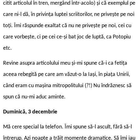
citit articolul în tren, mergând într-acolo) și că exemplul pe
care ni-l dă, în privința luptei scriitorilor, ne privește pe noi
toți. Îmi răspunde exaltat că nu ne privește pe noi, cei cu
care vorbește, ci pe cei ce-și bat joc de luptă, ca Potopiu
etc.
Revine asupra articolului meu și-mi spune că-i ca fetița
aceea rebegită pe care am văzut-o la Iași, în piața Unirii,
când eram cu mașina mitropolitului (?!) Nu îndrăznesc să
spun că nu-mi aduc aminte.
Duminică, 3 decembrie
Mă cere special la telefon. Îmi spune să-l ascult, fără să-l
întrerup. Azi noapte a trăit momente dramatice. Să îmi iau