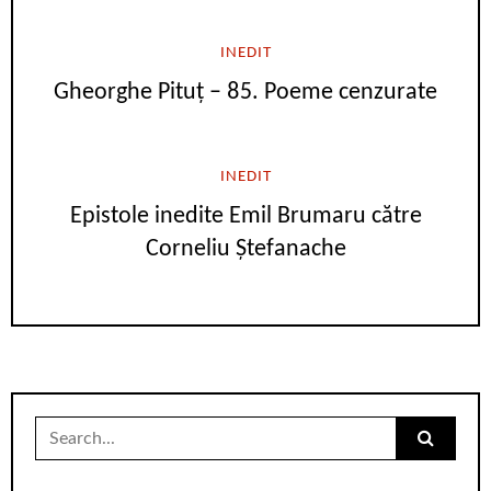
INEDIT
Gheorghe Pituț – 85. Poeme cenzurate
INEDIT
Epistole inedite Emil Brumaru către
Corneliu Ștefanache
Search
for: