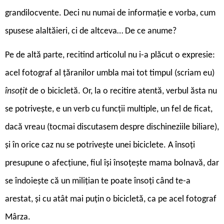
grandilocvente. Deci nu numai de informație e vorba, cum
spusese alaltăieri, ci de altceva… De ce anume?
Pe de altă parte, recitind articolul nu i-a plăcut o expresie:
acel fotograf al țăranilor umbla mai tot timpul (scriam eu)
însoțit
de o bicicletă. Or, la o recitire atentă, verbul ăsta nu
se potrivește, e un verb cu funcții multiple, un fel de ficat,
dacă vreau (tocmai discutasem despre dischineziile biliare),
și în orice caz nu se potrivește unei biciclete. A însoți
presupune o afecțiune, fiul își însoțește mama bolnavă, dar
se îndoiește că un milițian te poate însoți când te-a
arestat, și cu atât mai puțin o bicicletă, ca pe acel fotograf
Mârza.