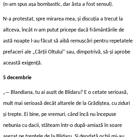
(n-am spus așa bombastic, dar ăsta a fost sensul).
N-a protestat, spre mirarea mea, și discuția a trecut la
altceva, încât n-am putut pricepe dacă frământările de
astă noapte l-au făcut să aibă remușcări pentru repetatele
prefaceri ale „Cărții Oltului“ sau, dimpotrivă, să-și aprobe
această exigență.
5 decembrie
Blandiana, tu ai auzit de Blidaru? E o cetate serioasă,
„—
mult mai serioasă decât altarele de la Grădiștea, cu ziduri
și trepte. Ei bine, pe vremuri, când încă nu începuse
nebunia cu dacii, stăteam într-o după-amiază în soare
așezat pe treptele de la Blidaru. Și deodată ochii mi-au