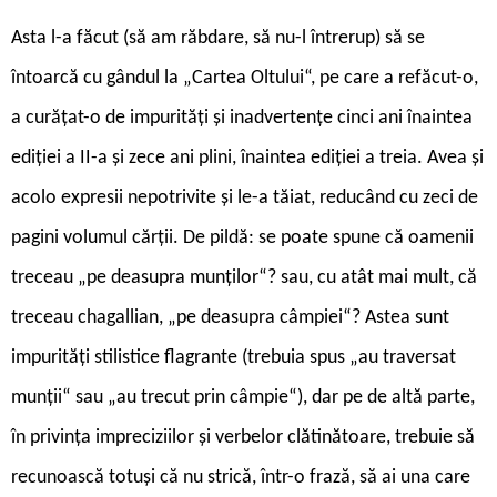
Asta l-a făcut (să am răbdare, să nu-l întrerup) să se
întoarcă cu gândul la „Cartea Oltului“, pe care a refăcut-o,
a curățat-o de impurități și inadvertențe cinci ani înaintea
ediției a II-a și zece ani plini, înaintea ediției a treia. Avea și
acolo expresii nepotrivite și le-a tăiat, reducând cu zeci de
pagini volumul cărții. De pildă: se poate spune că oamenii
treceau „pe deasupra munților“? sau, cu atât mai mult, că
treceau chagallian, „pe deasupra câmpiei“? Astea sunt
impurități stilistice flagrante (trebuia spus „au traversat
munții“ sau „au trecut prin câmpie“), dar pe de altă parte,
în privința impreciziilor și verbelor clătinătoare, trebuie să
recunoască totuși că nu strică, într-o frază, să ai una care